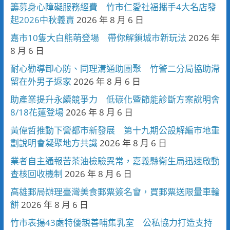
籌募身心障礙服務經費 竹市仁愛社福攜手4大名店發
起2026中秋義賣
2026 年 8 月 6 日
嘉市10隻大白熊萌登場 帶你解鎖城市新玩法
2026 年
8 月 6 日
耐心勸導卸心防、同理溝通助團聚 竹警二分局協助滯
留在外男子返家
2026 年 8 月 6 日
助產業提升永續競爭力 低碳化暨節能診斷方案說明會
8/18花蓮登場
2026 年 8 月 6 日
黃偉哲推動下營都市新發展 第十九期公設解編市地重
劃說明會凝聚地方共識
2026 年 8 月 6 日
業者自主通報苦茶油檢驗異常，嘉義縣衛生局迅速啟動
查核回收機制
2026 年 8 月 6 日
高雄郵局辦理臺灣美食郵票簽名會，買郵票送限量車輪
餅
2026 年 8 月 6 日
竹市表揚43處特優親善哺集乳室 公私協力打造支持