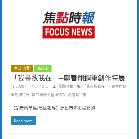
生活.消費
高雄市
「我書故我在」─鄭春翔鋼筆創作特展
2020 年 11 月 12 日
焦點時報
「我書故我在」─鄭春翔鋼
,
,
筆創作特展
國立科學工藝博物館
記者蔡宗憲
【記者蔡學民/高雄報導】高雄市熱衷書寫的
Read more