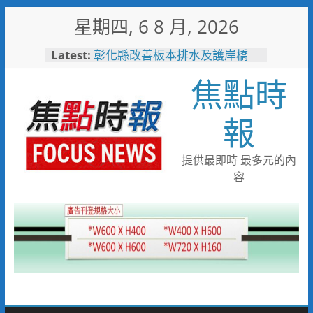
Skip
星期四, 6 8 月, 2026
to
content
Latest:
彰化縣改善板本排水及護岸橋
梁 解決大村、秀水淹水問題
焦點時
小米之家進駐高雄義享時尚廣
場 父親節開幕祭三重超狂優惠
少子化時代的地方解方！彰化市
報
未婚聯誼6年促成10對佳偶
彰化縣長參選人魏平政率議員團
隊攜手造勢 盼翻轉彰化打造新
提供最即時 最多元的內
局
容
敲敲門讓愛傳進門 彰化縣獨居
老人訪查作業啟動