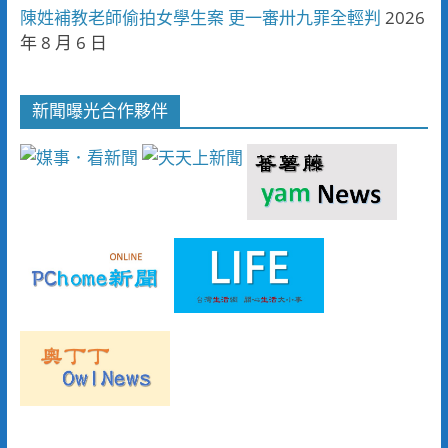
陳姓補教老師偷拍女學生案 更一審卅九罪全輕判
2026
年 8 月 6 日
新聞曝光合作夥伴