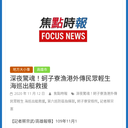
地方大小事
高雄市
深夜驚魂！蚵子寮漁港外傳民眾輕生
海巡出艇救援
2020 年 11 月 12 日
焦點時報
深夜驚魂！蚵子寮漁港外傳
,
,
,
民眾輕生 海巡出艇救援
第六巡防區指揮部
蚵子寮安檢所
記者蔡宗
憲
【記者蔡宗武/高雄報導】109年11月1