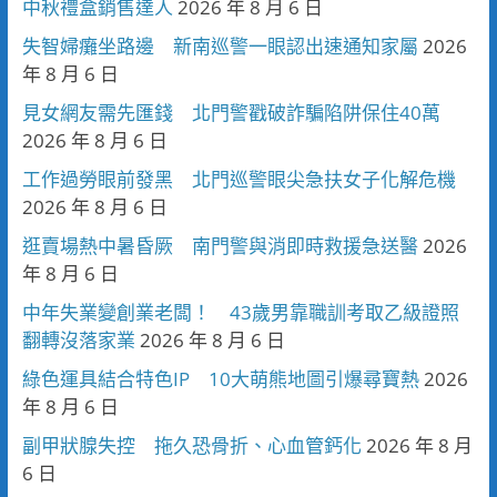
中秋禮盒銷售達人
2026 年 8 月 6 日
失智婦癱坐路邊 新南巡警一眼認出速通知家屬
2026
年 8 月 6 日
見女網友需先匯錢 北門警戳破詐騙陷阱保住40萬
2026 年 8 月 6 日
工作過勞眼前發黑 北門巡警眼尖急扶女子化解危機
2026 年 8 月 6 日
逛賣場熱中暑昏厥 南門警與消即時救援急送醫
2026
年 8 月 6 日
中年失業變創業老闆！ 43歲男靠職訓考取乙級證照
翻轉沒落家業
2026 年 8 月 6 日
綠色運具結合特色IP 10大萌熊地圖引爆尋寶熱
2026
年 8 月 6 日
副甲狀腺失控 拖久恐骨折、心血管鈣化
2026 年 8 月
6 日