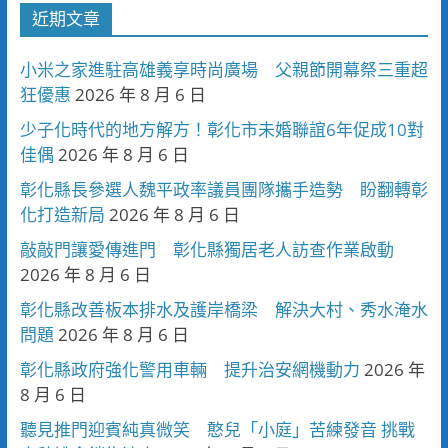
近期文章
小米之家進駐高雄義享時尚廣場 父親節開幕祭三重超
狂優惠
2026 年 8 月 6 日
少子化時代的地方解方！彰化市未婚聯誼6年促成10對
佳偶
2026 年 8 月 6 日
彰化縣長參選人魏平政率議員團隊攜手造勢 盼翻轉彰
化打造新局
2026 年 8 月 6 日
敲敲門讓愛傳進門 彰化縣獨居老人訪查作業啟動
2026 年 8 月 6 日
彰化縣改善板本排水及護岸橋梁 解決大村、秀水淹水
問題
2026 年 8 月 6 日
彰化縣政府強化警用車輛 提升治安網機動力
2026 年
8 月 6 日
聽見推門迎賓純真微笑 憨兒「小庭」苦練發音 挑戰