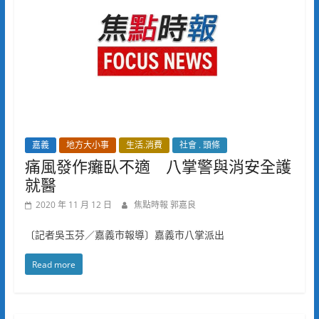
嘉義
地方大小事
生活.消費
社會 . 頭條
痛風發作癱臥不適 八掌警與消安全護
就醫
2020 年 11 月 12 日
焦點時報 郭嘉良
〔記者吳玉芬／嘉義市報導〕嘉義市八掌派出
Read more