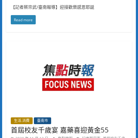
【記者蔡宗武/臺南報導】迎接歡樂感恩耶誕
Read more
生活.消費
臺南市
首屆校友千歲宴 嘉藥喜迎黃金55
,