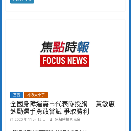
嘉義
地方大小事
全國身障運嘉市代表隊授旗 黃敏惠
勉勵選手勇敢嘗試 爭取勝利
2020 年 11 月 12 日
焦點時報 郭嘉良