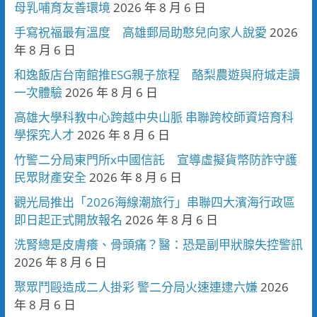
母乳哺育友善環境
2026 年 8 月 6 日
手寫祝福最有溫度 高雄郵局助憨兒向家人說愛
2026
年 8 月 6 日
和逸飯店台南館推ESG親子旅程 酪梨農遊與府城走讀
一次體驗
2026 年 8 月 6 日
高雄大學科教中心跨越中央山脈 串聯跨校師資培育科
學探究人才
2026 年 8 月 6 日
竹警二分局東門所x中國信託 宣導虛擬貨幣防詐守護
民眾財產安全
2026 年 8 月 6 日
觀光局推出「2026海線潮旅行」串聯四大濱海行政區
即日起正式開放報名
2026 年 8 月 6 日
洗腎總是皮膚癢、骨頭痛？醫：恐是副甲狀腺失控警訊
2026 年 8 月 6 日
聚眾鬥毆造成二人掛彩 警二分局火速連逮六嫌
2026
年 8 月 6 日