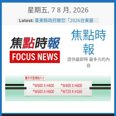
Skip
星期五, 7 8 月, 2026
to
content
Latest:
臺東縣政府邀您「2026台東最
美星空」父親節帶爸爸追星去！
焦點時
森林與濱海夏季涼感 台中山
海露營消暑趣
台中市代表隊在花蓮綻放青春與
報
夢想 2026國際少年運動會勇奪
8金6銀6銅
宜蘭童玩節玩水後吃什麼？礁溪
提供最即時 最多元的內
「動涮」宜蘭獨家溫體牛、豬、
容
羊、雞 父親節聚餐新選擇
詐團收水手現身就栽了！前鎮警
方埋伏收網 查扣手機揪出幕後
黑手