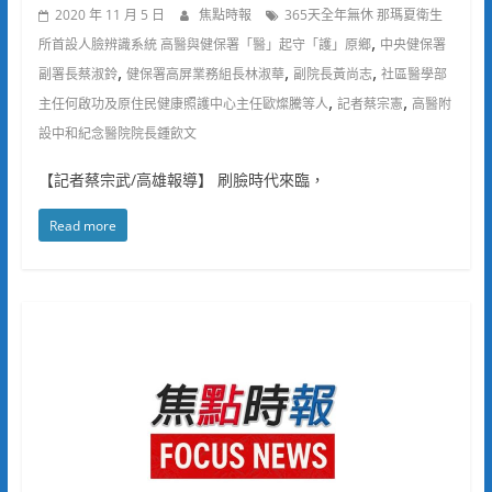
2020 年 11 月 5 日
焦點時報
365天全年無休 那瑪夏衛生
,
所首設人臉辨識系統 高醫與健保署「醫」起守「護」原鄉
中央健保署
,
,
,
副署長蔡淑鈴
健保署高屏業務組長林淑華
副院長黃尚志
社區醫學部
,
,
主任何啟功及原住民健康照護中心主任歐燦騰等人
記者蔡宗憲
高醫附
設中和紀念醫院院長鍾飲文
【記者蔡宗武/高雄報導】 刷臉時代來臨，
Read more