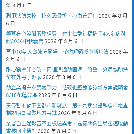
年 8 月 6 日
副甲狀腺失控 拖久恐骨折、心血管鈣化
2026 年 8 月
6 日
籌募身心障礙服務經費 竹市仁愛社福攜手4大名店發
起2026中秋義賣
2026 年 8 月 6 日
嘉市10隻大白熊萌登場 帶你解鎖城市新玩法
2026 年
8 月 6 日
耐心勸導卸心防、同理溝通助團聚 竹警二分局協助滯
留在外男子返家
2026 年 8 月 6 日
助產業提升永續競爭力 低碳化暨節能診斷方案說明會
8/18花蓮登場
2026 年 8 月 6 日
黃偉哲推動下營都市新發展 第十九期公設解編市地重
劃說明會凝聚地方共識
2026 年 8 月 6 日
業者自主通報苦茶油檢驗異常，嘉義縣衛生局迅速啟動
查核回收機制
2026 年 8 月 6 日