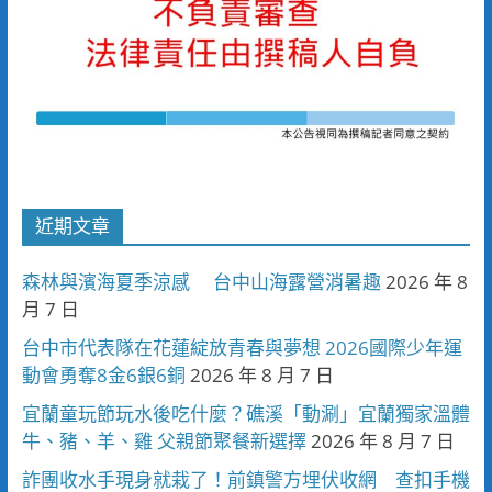
近期文章
森林與濱海夏季涼感 台中山海露營消暑趣
2026 年 8
月 7 日
台中市代表隊在花蓮綻放青春與夢想 2026國際少年運
動會勇奪8金6銀6銅
2026 年 8 月 7 日
宜蘭童玩節玩水後吃什麼？礁溪「動涮」宜蘭獨家溫體
牛、豬、羊、雞 父親節聚餐新選擇
2026 年 8 月 7 日
詐團收水手現身就栽了！前鎮警方埋伏收網 查扣手機