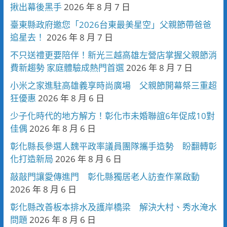
揪出幕後黑手
2026 年 8 月 7 日
臺東縣政府邀您「2026台東最美星空」父親節帶爸爸
追星去！
2026 年 8 月 7 日
不只送禮更要陪伴！新光三越高雄左營店掌握父親節消
費新趨勢 家庭體驗成熱門首選
2026 年 8 月 7 日
小米之家進駐高雄義享時尚廣場 父親節開幕祭三重超
狂優惠
2026 年 8 月 6 日
少子化時代的地方解方！彰化市未婚聯誼6年促成10對
佳偶
2026 年 8 月 6 日
彰化縣長參選人魏平政率議員團隊攜手造勢 盼翻轉彰
化打造新局
2026 年 8 月 6 日
敲敲門讓愛傳進門 彰化縣獨居老人訪查作業啟動
2026 年 8 月 6 日
彰化縣改善板本排水及護岸橋梁 解決大村、秀水淹水
問題
2026 年 8 月 6 日