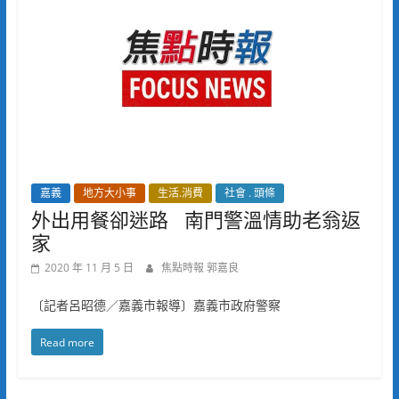
嘉義
地方大小事
生活.消費
社會 . 頭條
外出用餐卻迷路 南門警溫情助老翁返
家
2020 年 11 月 5 日
焦點時報 郭嘉良
〔記者呂昭德／嘉義市報導〕嘉義市政府警察
Read more