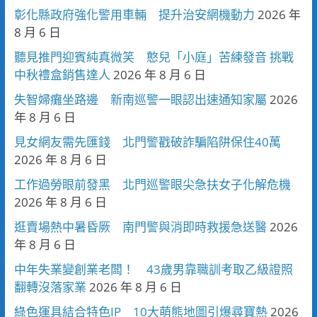
彰化縣政府強化警用車輛 提升治安網機動力
2026 年
8 月 6 日
聽見推門迎賓純真微笑 憨兒「小庭」苦練發音 挑戰
中秋禮盒銷售達人
2026 年 8 月 6 日
失智婦癱坐路邊 新南巡警一眼認出速通知家屬
2026
年 8 月 6 日
見女網友需先匯錢 北門警戳破詐騙陷阱保住40萬
2026 年 8 月 6 日
工作過勞眼前發黑 北門巡警眼尖急扶女子化解危機
2026 年 8 月 6 日
逛賣場熱中暑昏厥 南門警與消即時救援急送醫
2026
年 8 月 6 日
中年失業變創業老闆！ 43歲男靠職訓考取乙級證照
翻轉沒落家業
2026 年 8 月 6 日
綠色運具結合特色IP 10大萌熊地圖引爆尋寶熱
2026