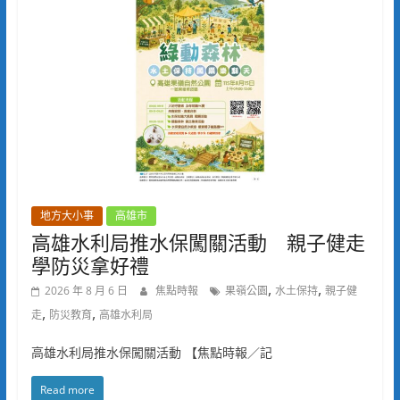
地方大小事
高雄市
高雄水利局推水保闖關活動 親子健走
學防災拿好禮
,
,
2026 年 8 月 6 日
焦點時報
果嶺公園
水土保持
親子健
,
,
走
防災教育
高雄水利局
高雄水利局推水保闖關活動 【焦點時報／記
Read more