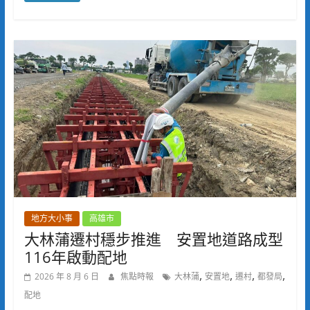
地方大小事
高雄市
大林蒲遷村穩步推進 安置地道路成型
116年啟動配地
,
,
,
,
2026 年 8 月 6 日
焦點時報
大林蒲
安置地
遷村
都發局
配地