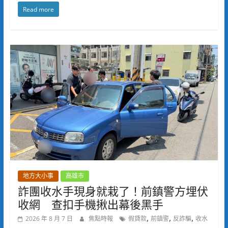
Read more
地方大小事
高雄市
詐團收水手現身就栽了！前鎮警方埋伏
收網 查扣手機揪出幕後黑手
,
,
,
2026 年 8 月 7 日
焦點時報
假貸款
前鎮警
反詐騙
收水