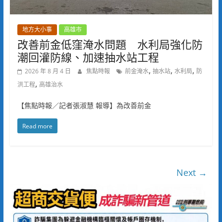
地方大小事
高雄市
改善前金低窪淹水問題 水利局強化防
潮回灌防線、加速抽水站工程
,
,
,
2026 年 8 月 4 日
焦點時報
前金淹水
抽水站
水利局
防
,
洪工程
高雄治水
【焦點時報／記者張淑慧 報導】為改善前金
Read more
Next →