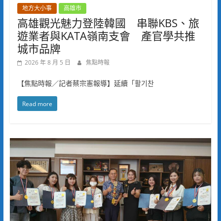
地方大小事
高雄市
高雄觀光魅力登陸韓國 串聯KBS、旅
遊業者與KATA嶺南支會 產官學共推
城市品牌
2026 年 8 月 5 日
焦點時報
【焦點時報／記者蔡宗憲報導】延續「활기찬
Read more