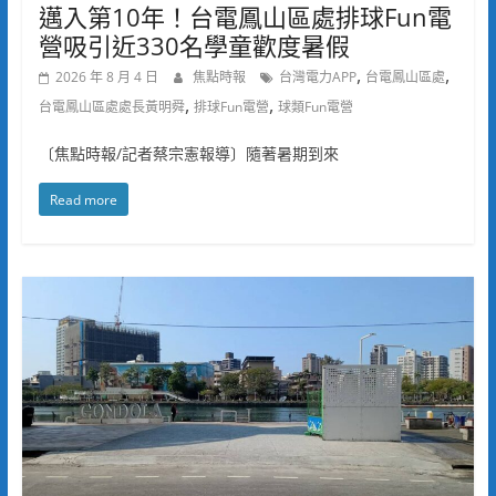
邁入第10年！台電鳳山區處排球Fun電
營吸引近330名學童歡度暑假
,
,
2026 年 8 月 4 日
焦點時報
台灣電力APP
台電鳳山區處
,
,
台電鳳山區處處長黃明舜
排球Fun電營
球類Fun電營
〔焦點時報/記者蔡宗憲報導〕隨著暑期到來
Read more