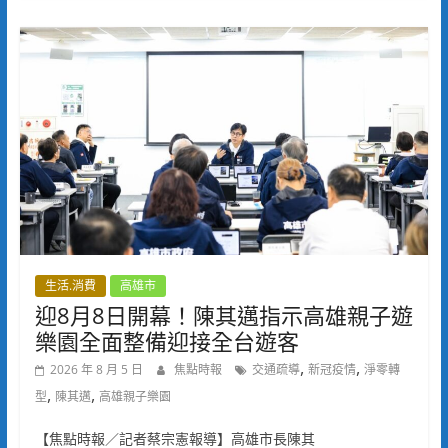
生活.消費
高雄市
迎8月8日開幕！陳其邁指示高雄親子遊
樂園全面整備迎接全台遊客
,
,
2026 年 8 月 5 日
焦點時報
交通疏導
新冠疫情
淨零轉
,
,
型
陳其邁
高雄親子樂園
【焦點時報／記者蔡宗憲報導】高雄市長陳其