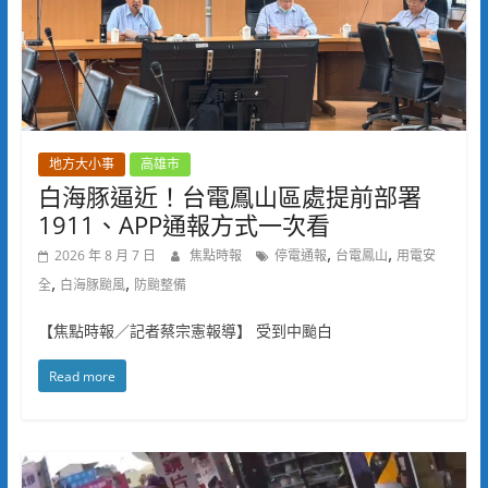
地方大小事
高雄市
白海豚逼近！台電鳳山區處提前部署
1911、APP通報方式一次看
,
,
2026 年 8 月 7 日
焦點時報
停電通報
台電鳳山
用電安
,
,
全
白海豚颱風
防颱整備
【焦點時報／記者蔡宗憲報導】 受到中颱白
Read more