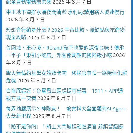
配全自動電動擔架床
2026 年 8 月 7 日
中正地下道排水溝夜間清淤 水利局:請用路人減速慢行
2026 年 8 月 7 日
短影音行銷是什麼？2026 平台比較、優缺點與電商變
現全攻略
2026 年 8 月 7 日
曾國城、王心凌、Roland 私下也愛的深夜台味！傳承
一甲子「東引小吃店」外客都朝聖的國際級小吃
2026
年 8 月 7 日
戰火無情約旦母女護照卡關 移民官有情一路陪伴化解
危機
2026 年 8 月 7 日
白海豚逼近！台電鳳山區處提前部署 1911、APP通
報方式一次看
2026 年 8 月 7 日
每周抽籤展示AI神隊友！ 敏實科大全面邁向AI Agent
大學新里程
2026 年 8 月 7 日
「路不是你的」！騎士大鬧城鎮韌性演習 前鎮警鐵腕