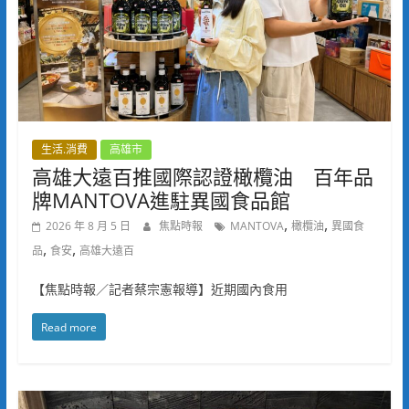
生活.消費
高雄市
高雄大遠百推國際認證橄欖油 百年品
牌MANTOVA進駐異國食品館
,
,
2026 年 8 月 5 日
焦點時報
MANTOVA
橄欖油
異國食
,
,
品
食安
高雄大遠百
【焦點時報／記者蔡宗憲報導】近期國內食用
Read more