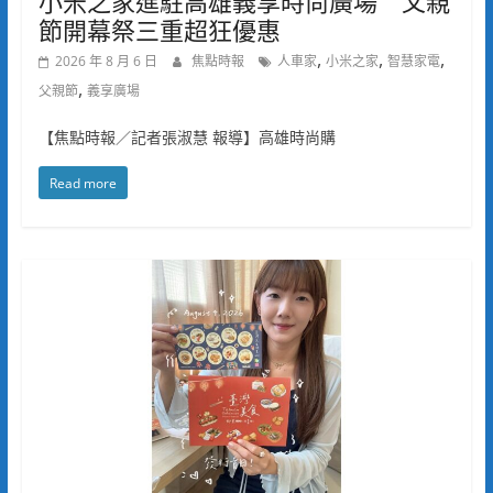
小米之家進駐高雄義享時尚廣場 父親
節開幕祭三重超狂優惠
,
,
,
2026 年 8 月 6 日
焦點時報
人車家
小米之家
智慧家電
,
父親節
義享廣場
【焦點時報／記者張淑慧 報導】高雄時尚購
Read more