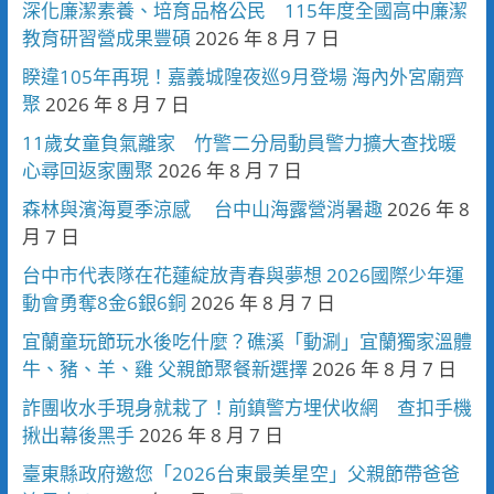
深化廉潔素養、培育品格公民 115年度全國高中廉潔
教育研習營成果豐碩
2026 年 8 月 7 日
睽違105年再現！嘉義城隍夜巡9月登場 海內外宮廟齊
聚
2026 年 8 月 7 日
11歲女童負氣離家 竹警二分局動員警力擴大查找暖
心尋回返家團聚
2026 年 8 月 7 日
森林與濱海夏季涼感 台中山海露營消暑趣
2026 年 8
月 7 日
台中市代表隊在花蓮綻放青春與夢想 2026國際少年運
動會勇奪8金6銀6銅
2026 年 8 月 7 日
宜蘭童玩節玩水後吃什麼？礁溪「動涮」宜蘭獨家溫體
牛、豬、羊、雞 父親節聚餐新選擇
2026 年 8 月 7 日
詐團收水手現身就栽了！前鎮警方埋伏收網 查扣手機
揪出幕後黑手
2026 年 8 月 7 日
臺東縣政府邀您「2026台東最美星空」父親節帶爸爸