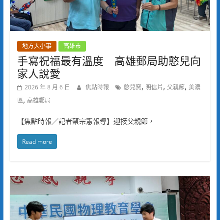
地方大小事
高雄市
手寫祝福最有溫度 高雄郵局助憨兒向
家人說愛
,
,
,
2026 年 8 月 6 日
焦點時報
憨兒窯
明信片
父親節
美濃
,
區
高雄郵局
【焦點時報／記者蔡宗憲報導】迎接父親節，
Read more