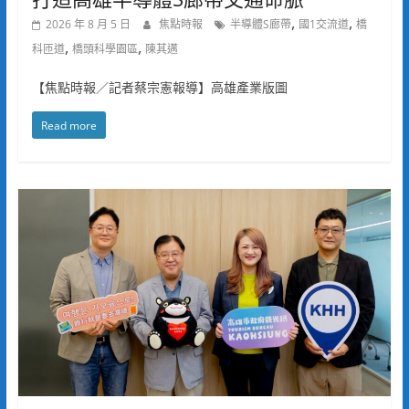
,
,
2026 年 8 月 5 日
焦點時報
半導體S廊帶
國1交流道
橋
,
,
科匝道
橋頭科學園區
陳其邁
【焦點時報／記者蔡宗憲報導】高雄產業版圖
Read more