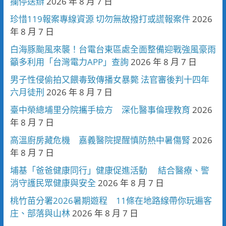
攔停送辦
2026 年 8 月 7 日
珍惜119報案專線資源 切勿無故撥打或謊報案件
2026
年 8 月 7 日
白海豚颱風來襲！台電台東區處全面整備迎戰強風豪雨
籲多利用「台灣電力APP」查詢
2026 年 8 月 7 日
男子性侵偷拍又餵毒致傳播女暴斃 法官審後判十四年
六月徒刑
2026 年 8 月 7 日
臺中榮總埔里分院攜手檢方 深化醫事倫理教育
2026
年 8 月 7 日
高溫廚房藏危機 嘉義醫院提醒慎防熱中暑傷腎
2026
年 8 月 7 日
埔基「爸爸健康同行」健康促進活動 結合醫療、警
消守護民眾健康與安全
2026 年 8 月 7 日
桃竹苗分署2026暑期遊程 11條在地路線帶你玩遍客
庄、部落與山林
2026 年 8 月 7 日