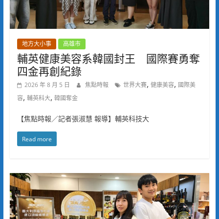
地方大小事
高雄市
輔英健康美容系韓國封王 國際賽勇奪
四金再創紀錄
,
,
2026 年 8 月 5 日
焦點時報
世界大賽
健康美容
國際美
,
,
容
輔英科大
韓國奪金
【焦點時報／記者張淑慧 報導】輔英科技大
Read more