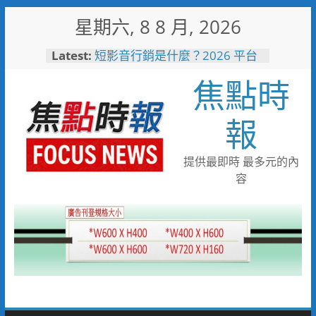
Skip
星期六, 8 8 月, 2026
to
content
Latest:
中正地下道排水溝夜間清淤 水
利局:請用路人減速慢行
焦點時
短影音行銷是什麼？2026 平台
比較、優缺點與電商變現全攻略
日本花藝大師梅垣稔抵台交流
報
「花見日和」展現台日花藝文化
魅力 8月8日精彩展演登場
彰化縣長參選人魏平政彰化造
提供最即時 最多元的內
勢 喊福利超越六都承接王惠美
容
施政再升級
救護量能再升級！彰化聯合捐贈
4輛高規格救護車 首配全自動
電動擔架床