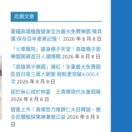
近期文章
臺鐵高雄機廠變身全台最大免費樂園 陳其
邁:保存百年產業記憶！
2026 年 8 月 8 日
「火車醫院」變身親子天堂！高雄親子遊
樂園開幕首日人潮爆棚
2026 年 8 月 8 日
「高雄親子樂園」爆紅！全臺最大免費園
區首日吸三萬人朝聖 輕軌更突破4,000人
次
2026 年 8 月 8 日
起於無心成於熱愛 王貴嬋現代水墨個展
2026 年 8 月 8 日
甜蜜上市！黃偉哲力推歸仁大目釋迦，邀
全民體驗採果樂兼做公益
2026 年 8 月 8
日