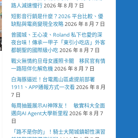
路人減速慢行
2026 年 8 月 7 日
短影音行銷是什麼？2026 平台比較、優
缺點與電商變現全攻略
2026 年 8 月 7 日
曾國城、王心凌、Roland 私下也愛的深
夜台味！傳承一甲子「東引小吃店」外客
都朝聖的國際級小吃
2026 年 8 月 7 日
戰火無情約旦母女護照卡關 移民官有情
一路陪伴化解危機
2026 年 8 月 7 日
白海豚逼近！台電鳳山區處提前部署
1911、APP通報方式一次看
2026 年 8 月
7 日
每周抽籤展示AI神隊友！ 敏實科大全面
邁向AI Agent大學新里程
2026 年 8 月 7
日
「路不是你的」！騎士大鬧城鎮韌性演習