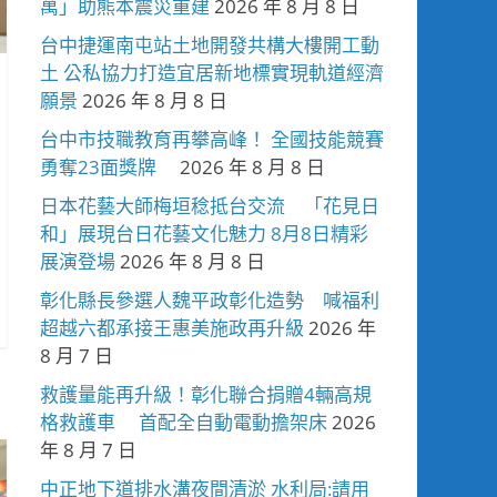
萬」助熊本震災重建
2026 年 8 月 8 日
台中捷運南屯站土地開發共構大樓開工動
土 公私協力打造宜居新地標實現軌道經濟
願景
2026 年 8 月 8 日
台中市技職教育再攀高峰！ 全國技能競賽
勇奪23面獎牌
2026 年 8 月 8 日
日本花藝大師梅垣稔抵台交流 「花見日
和」展現台日花藝文化魅力 8月8日精彩
展演登場
2026 年 8 月 8 日
彰化縣長參選人魏平政彰化造勢 喊福利
超越六都承接王惠美施政再升級
2026 年
8 月 7 日
救護量能再升級！彰化聯合捐贈4輛高規
格救護車 首配全自動電動擔架床
2026
年 8 月 7 日
中正地下道排水溝夜間清淤 水利局:請用