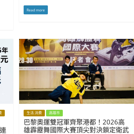
Read more
費
生活.消費
高雄市
巴黎奧運雙冠軍齊聚港都！2026高
雄霹靂舞國際大賽頂尖對決鎖定衛武
連