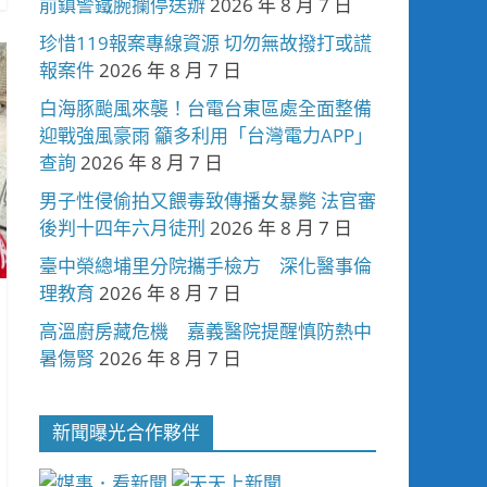
前鎮警鐵腕攔停送辦
2026 年 8 月 7 日
珍惜119報案專線資源 切勿無故撥打或謊
報案件
2026 年 8 月 7 日
白海豚颱風來襲！台電台東區處全面整備
迎戰強風豪雨 籲多利用「台灣電力APP」
查詢
2026 年 8 月 7 日
男子性侵偷拍又餵毒致傳播女暴斃 法官審
後判十四年六月徒刑
2026 年 8 月 7 日
臺中榮總埔里分院攜手檢方 深化醫事倫
理教育
2026 年 8 月 7 日
高溫廚房藏危機 嘉義醫院提醒慎防熱中
暑傷腎
2026 年 8 月 7 日
新聞曝光合作夥伴