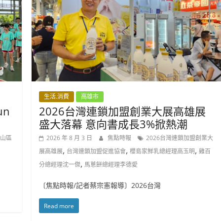
生活.消費
高雄市
un
2026台灣連鎖加盟創業大展高雄展
盛大落幕 意向書成長3%掀熱潮
山區
2026 年 8 月 3 日
焦點時報
2026台灣連鎖加盟創業大
,
,
,
展高雄展
台灣連鎖加盟促進協會
櫻島家鮮乳總經理高玉明
雞百
,
分總經理沈一傑
馬蔥餅總經理李德愛
〔焦點時報/記者蔡宗憲報導〕2026台灣
Read more