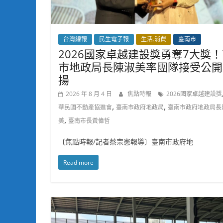
台灣線報
民生電子報
生活.消費
臺南市
2026國家卓越建設獎勇奪7大獎
市地政局長陳淑美率團隊接受公開
揚
2026 年 8 月 4 日
焦點時報
2026國家卓越建設獎
,
,
華民國不動產協進會
臺南市政府地政局
臺南市政府地政局長
,
美
臺南市長黃偉哲
〔焦點時報/記者蔡宗憲報導〕臺南市政府地
Read more