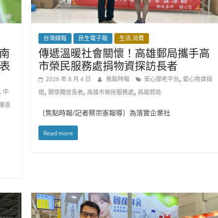
台灣線報
民生電子報
生活.消費
！南
傳遞溫暖社會關懷！高雄郵局攜手高
表
市榮民服務處捐物資探訪長者
,
2026 年 8 月 4 日
焦點時報
安心御老平台
愛心物資捐
,
,
,
,
中
贈
關懷獨居長者
高雄市榮民服務處
高雄郵局
陳淑
〔焦點時報/記者蔡宗憲報導〕為落實企業社
Read more