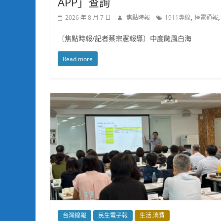
APP」查詢
,
2026 年 8 月 7 日
焦點時報
1911專線
停電通報
〔焦點時報/記者蔡宗憲報導〕中度颱風白海
Read more
台灣線報
民生電子報
生活.消費