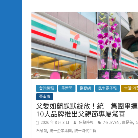
台灣線報
墨新聞
樂聯網
民生電子報
生活.消
臺南市
父愛如蘭默默綻放！統一集團串連
10大品牌推出父親節專屬驚喜
,
,
2026 年 8 月 3 日
焦點時報
7-ELEVEN
康是美
,
,
石斛蘭
統一企業集團
統一時代百貨