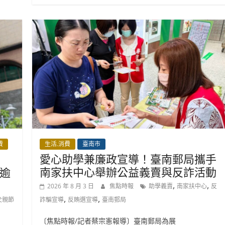
費
生活.消費
臺南市
愛心助學兼廉政宣導！臺南郵局攜手
南家扶中心舉辦公益義賣與反詐活動
逾
,
,
2026 年 8 月 3 日
焦點時報
助學義賣
南家扶中心
反
,
,
父親節
詐騙宣導
反賄選宣導
臺南郵局
〔焦點時報/記者蔡宗憲報導〕臺南郵局為展