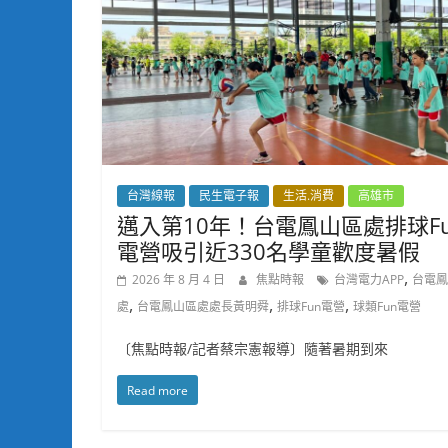
台灣線報
民生電子報
生活.消費
高雄市
邁入第10年！台電鳳山區處排球F
電營吸引近330名學童歡度暑假
,
2026 年 8 月 4 日
焦點時報
台灣電力APP
台電鳳
,
,
,
處
台電鳳山區處處長黃明舜
排球Fun電營
球類Fun電營
〔焦點時報/記者蔡宗憲報導〕隨著暑期到來
Read more