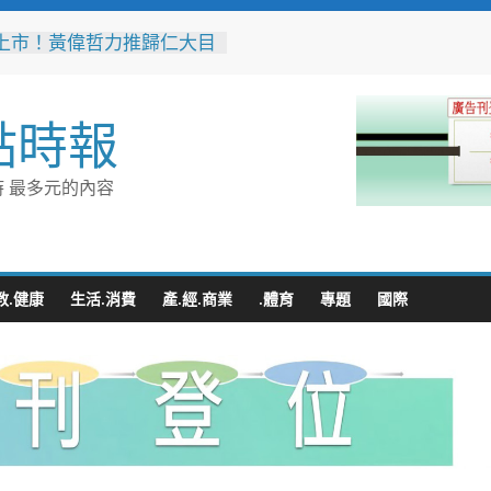
上市！黃偉哲力推歸仁大目
，邀全民體驗採果樂兼做公
高雄機廠變身全台最大免費
點時報
 陳其邁:保存百年產業記
車醫院」變身親子天堂！高
 最多元的內容
子遊樂園開幕首日人潮爆棚
雄親子樂園」爆紅！全臺最
費園區首日吸三萬人朝聖
突破4,000人次
無心成於熱愛 王貴嬋現代
教.健康
生活.消費
產.經.商業
.體育
專題
國際
個展