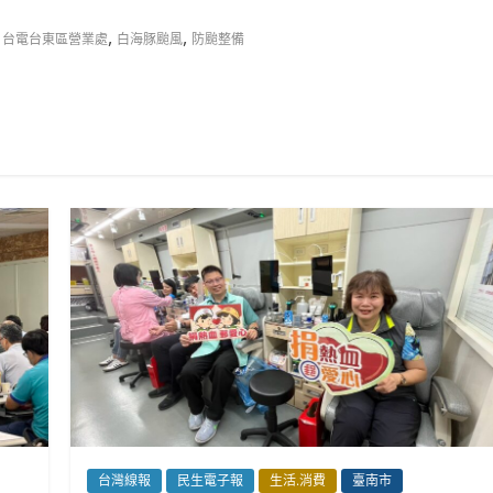
,
,
,
台電台東區營業處
白海豚颱風
防颱整備
台灣線報
民生電子報
生活.消費
臺南市