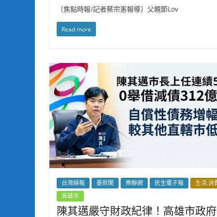
〔焦點時報/記者蔡宗憲報導〕父親節Lov
Read more
台灣線報
墨新聞
樂聯網
民生電子報
生活.消
高雄市
陳其邁嚴守財政紀律！高雄市政府