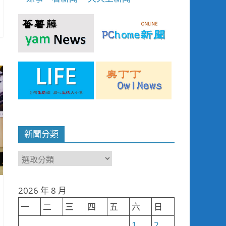
新聞分類
新
聞
分
2026 年 8 月
類
一
二
三
四
五
六
日
1
2