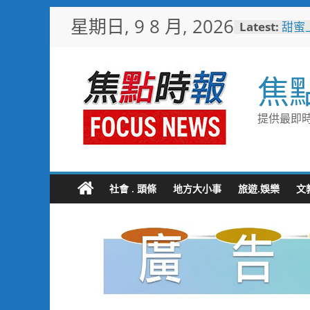
Skip
星期日, 9 8 月, 2026
Latest:
甜蜜
to
釋迦
content
益
臺鐵
焦
樂園
憶！
「火
提供最即時
雄親
「高
大免
輕軌更
起於
社會 . 頭條
地方大小事
旅遊.娛樂
文
水墨