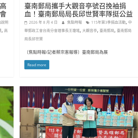
高
臺南郵局攜手大觀音亭號召挽袖捐
會
血！臺南郵局局長邱世賢率隊挺公益
,
融說明
2026 年 8 月 4 日
焦點時報
115年第3季捐血活動
中
,
,
,
,
慧
高
華郵政工會台南分會理事長王瓊瑤
大觀音亭
臺南郵局
臺南郵局
局長邱世賢
〔焦點時報/記者蔡宗憲報導〕臺南郵局為展
Read more