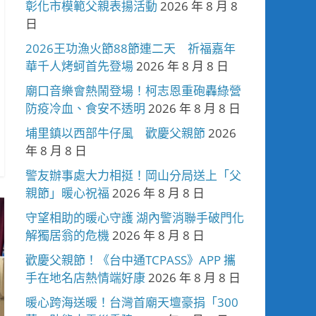
彰化市模範父親表揚活動
2026 年 8 月 8
日
2026王功漁火節88節連二天 祈福嘉年
華千人烤蚵首先登場
2026 年 8 月 8 日
廟口音樂會熱鬧登場！柯志恩重砲轟綠營
防疫冷血、食安不透明
2026 年 8 月 8 日
埔里鎮以西部牛仔風 歡慶父親節
2026
年 8 月 8 日
警友辦事處大力相挺！岡山分局送上「父
親節」暖心祝福
2026 年 8 月 8 日
守望相助的暖心守護 湖內警消聯手破門化
解獨居翁的危機
2026 年 8 月 8 日
歡慶父親節！《台中通TCPASS》APP 攜
手在地名店熱情端好康
2026 年 8 月 8 日
暖心跨海送暖！台灣首廟天壇豪捐「300