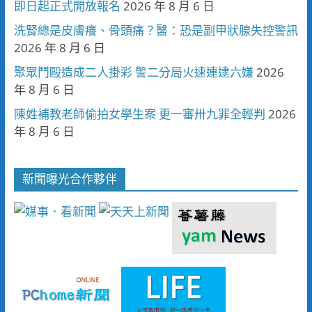
即日起正式開放報名
2026 年 8 月 6 日
洗腎總是皮膚癢、骨頭痛？醫：恐是副甲狀腺失控警訊
2026 年 8 月 6 日
聚眾鬥毆造成二人掛彩 警二分局火速連逮六嫌
2026
年 8 月 6 日
陳姓補教老師偷拍女學生案 更一審卅九罪全輕判
2026
年 8 月 6 日
新聞曝光合作夥伴