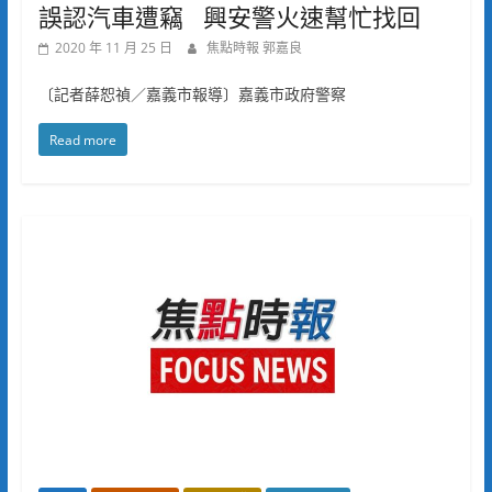
誤認汽車遭竊 興安警火速幫忙找回
2020 年 11 月 25 日
焦點時報 郭嘉良
〔記者薛恕禎／嘉義市報導〕嘉義市政府警察
Read more