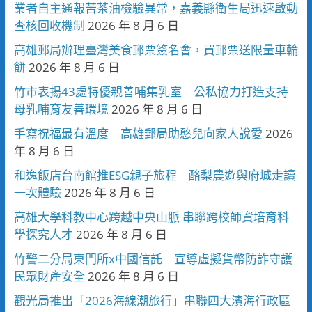
業者自主通報苦茶油檢驗異常，嘉義縣衛生局迅速啟動
查核回收機制
2026 年 8 月 6 日
高雄郵局辦理臺灣美食郵票簽名會，買郵票送限量車輪
餅
2026 年 8 月 6 日
竹市表揚43處特優親善哺集乳室 公私協力打造支持
母乳哺育友善環境
2026 年 8 月 6 日
手寫祝福最有溫度 高雄郵局助憨兒向家人說愛
2026
年 8 月 6 日
和逸飯店台南館推ESG親子旅程 酪梨農遊與府城走讀
一次體驗
2026 年 8 月 6 日
高雄大學科教中心跨越中央山脈 串聯跨校師資培育科
學探究人才
2026 年 8 月 6 日
竹警二分局東門所x中國信託 宣導虛擬貨幣防詐守護
民眾財產安全
2026 年 8 月 6 日
觀光局推出「2026海線潮旅行」串聯四大濱海行政區