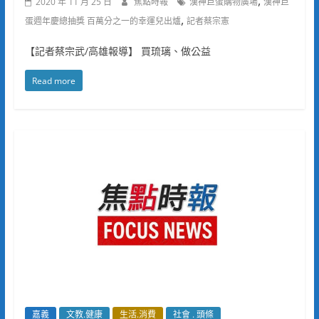
,
2020 年 11 月 25 日
焦點時報
漢神巨蛋購物廣場
漢神巨
,
蛋週年慶總抽獎 百萬分之一的幸運兒出爐
記者蔡宗憲
【記者蔡宗武/高雄報導】 買琉璃、做公益
Read more
嘉義
文教.健康
生活.消費
社會 . 頭條