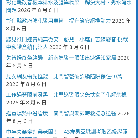
彰化縣改善板本排水及護岸橋梁 解決大村、秀水淹水
問題
2026 年 8 月 6 日
彰化縣政府強化警用車輛 提升治安網機動力
2026 年
8 月 6 日
聽見推門迎賓純真微笑 憨兒「小庭」苦練發音 挑戰
中秋禮盒銷售達人
2026 年 8 月 6 日
失智婦癱坐路邊 新南巡警一眼認出速通知家屬
2026
年 8 月 6 日
見女網友需先匯錢 北門警戳破詐騙陷阱保住40萬
2026 年 8 月 6 日
工作過勞眼前發黑 北門巡警眼尖急扶女子化解危機
2026 年 8 月 6 日
逛賣場熱中暑昏厥 南門警與消即時救援急送醫
2026
年 8 月 6 日
中年失業變創業老闆！ 43歲男靠職訓考取乙級證照