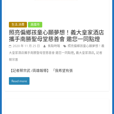
生活.消費
高雄市
照亮偏鄉孩童心願夢想！義大皇家酒店
攜手南勝聖母堂慈善會 邀您一同點燈
2020 年 11 月 25 日
焦點時報
照亮偏鄉孩童心願夢想！義
,
,
大皇家酒店攜手南勝聖母堂慈善會 邀您一同點燈
義大皇家酒店
記者
蔡宗憲
【記者蔡宗武 /高雄報導】 「我希望有張
Read more