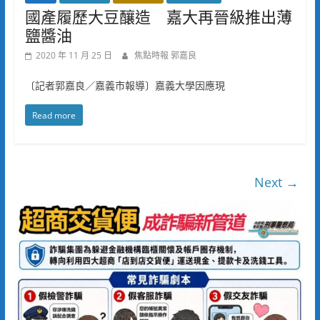
國產履歷大豆釀造 嘉大再晉級推出薄
鹽醬油
2020 年 11 月 25 日
焦點時報 郭嘉良
〔記者郭嘉良／嘉義市報導〕嘉義大學因應現
Read more
Next →