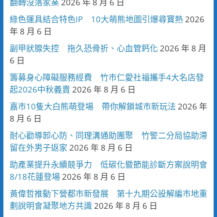
翻轉沒落家業
2026 年 8 月 6 日
綠色運具結合特色IP 10大萌熊地圖引爆尋寶熱
2026
年 8 月 6 日
副甲狀腺失控 拖久恐骨折、心血管鈣化
2026 年 8 月
6 日
籌募身心障礙服務經費 竹市仁愛社福攜手4大名店發
起2026中秋義賣
2026 年 8 月 6 日
嘉市10隻大白熊萌登場 帶你解鎖城市新玩法
2026 年
8 月 6 日
耐心勸導卸心防、同理溝通助團聚 竹警二分局協助滯
留在外男子返家
2026 年 8 月 6 日
助產業提升永續競爭力 低碳化暨節能診斷方案說明會
8/18花蓮登場
2026 年 8 月 6 日
黃偉哲推動下營都市新發展 第十九期公設解編市地重
劃說明會凝聚地方共識
2026 年 8 月 6 日