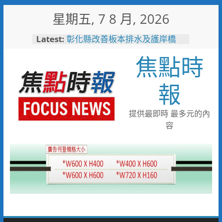
Skip
星期五, 7 8 月, 2026
to
敲敲門讓愛傳進門 彰化縣獨居
content
Latest:
老人訪查作業啟動
彰化縣改善板本排水及護岸橋
焦點時
梁 解決大村、秀水淹水問題
小米之家進駐高雄義享時尚廣
場 父親節開幕祭三重超狂優惠
報
少子化時代的地方解方！彰化市
未婚聯誼6年促成10對佳偶
彰化縣長參選人魏平政率議員團
提供最即時 最多元的內
隊攜手造勢 盼翻轉彰化打造新
容
局