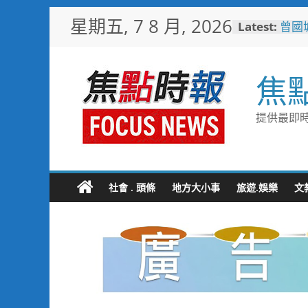
Skip
星期五, 7 8 月, 2026
Latest:
曾國城
to
也愛
content
「東
際級
焦
彰化
勢 
施政
提供最即時
救護
4輛
電動
中正
利局
社會 . 頭條
地方大小事
旅遊.娛樂
文
短影
比較