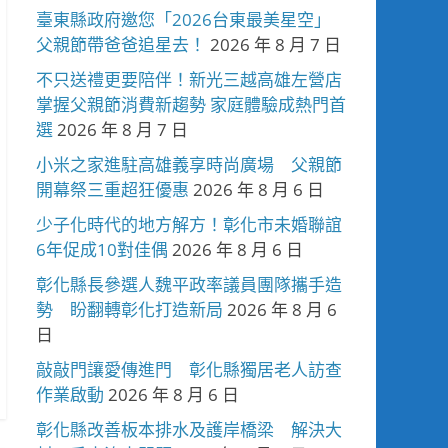
臺東縣政府邀您「2026台東最美星空」
父親節帶爸爸追星去！
2026 年 8 月 7 日
不只送禮更要陪伴！新光三越高雄左營店
掌握父親節消費新趨勢 家庭體驗成熱門首
選
2026 年 8 月 7 日
小米之家進駐高雄義享時尚廣場 父親節
開幕祭三重超狂優惠
2026 年 8 月 6 日
少子化時代的地方解方！彰化市未婚聯誼
6年促成10對佳偶
2026 年 8 月 6 日
彰化縣長參選人魏平政率議員團隊攜手造
勢 盼翻轉彰化打造新局
2026 年 8 月 6
日
敲敲門讓愛傳進門 彰化縣獨居老人訪查
作業啟動
2026 年 8 月 6 日
彰化縣改善板本排水及護岸橋梁 解決大