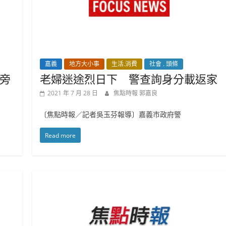
嘉義
地方大小事
生活.消費
社會 . 頭條
旁
老婦迷途烈日下 警查詢身分載返家
2021 年 7 月 28 日
焦點時報 郭嘉良
〔焦點時報／記者吳玉芬報導〕嘉義市政府警
Read more