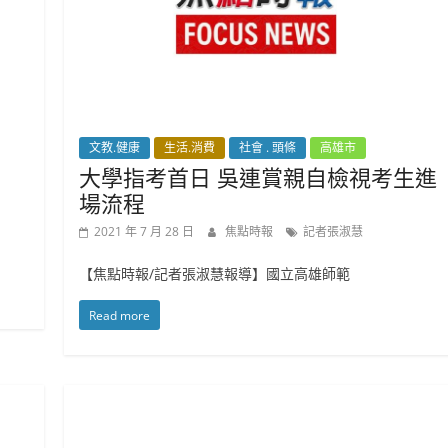
文教.健康
生活.消費
社會 . 頭條
高雄市
大學指考首日 吳連賞親自檢視考生進
場流程
2021 年 7 月 28 日
焦點時報
記者張淑慧
【焦點時報/記者張淑慧報導】國立高雄師範
Read more