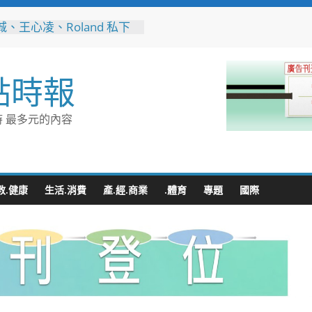
、王心凌、Roland 私下
的深夜台味！傳承一甲子
引小吃店」外客都朝聖的國
小吃
點時報
縣長參選人魏平政彰化造
喊福利超越六都承接王惠美
再升級
 最多元的內容
量能再升級！彰化聯合捐贈
高規格救護車 首配全自動
擔架床
地下道排水溝夜間清淤 水
:請用路人減速慢行
教.健康
生活.消費
產.經.商業
.體育
專題
國際
音行銷是什麼？2026 平台
、優缺點與電商變現全攻略