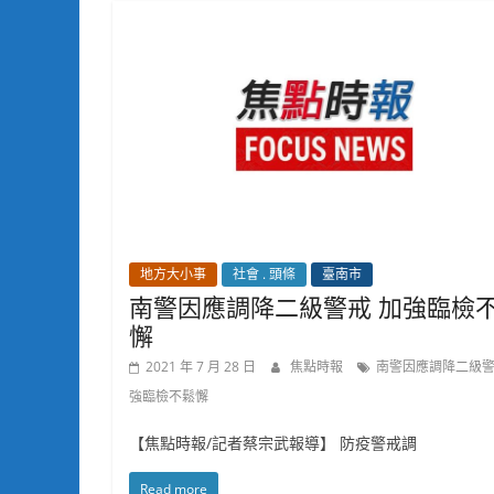
地方大小事
社會 . 頭條
臺南市
南警因應調降二級警戒 加強臨檢
懈
2021 年 7 月 28 日
焦點時報
南警因應調降二級警
強臨檢不鬆懈
【焦點時報/記者蔡宗武報導】 防疫警戒調
Read more