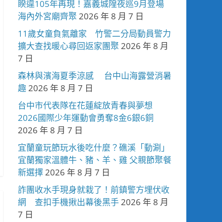
睽違105年再現！嘉義城隍夜巡9月登場
海內外宮廟齊聚
2026 年 8 月 7 日
11歲女童負氣離家 竹警二分局動員警力
擴大查找暖心尋回返家團聚
2026 年 8 月
7 日
森林與濱海夏季涼感 台中山海露營消暑
趣
2026 年 8 月 7 日
台中市代表隊在花蓮綻放青春與夢想
2026國際少年運動會勇奪8金6銀6銅
2026 年 8 月 7 日
宜蘭童玩節玩水後吃什麼？礁溪「動涮」
宜蘭獨家溫體牛、豬、羊、雞 父親節聚餐
新選擇
2026 年 8 月 7 日
詐團收水手現身就栽了！前鎮警方埋伏收
網 查扣手機揪出幕後黑手
2026 年 8 月
7 日