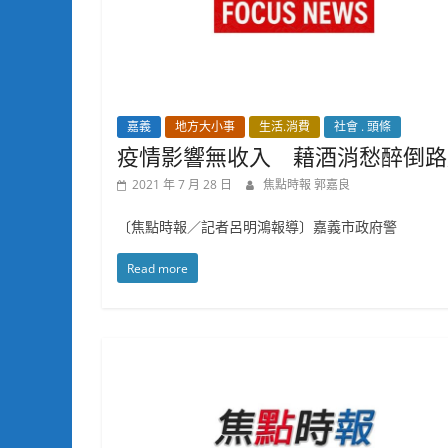
嘉義
地方大小事
生活.消費
社會 . 頭條
疫情影響無收入 藉酒消愁醉倒路
2021 年 7 月 28 日
焦點時報 郭嘉良
〔焦點時報／記者呂明鴻報導〕嘉義市政府警
Read more