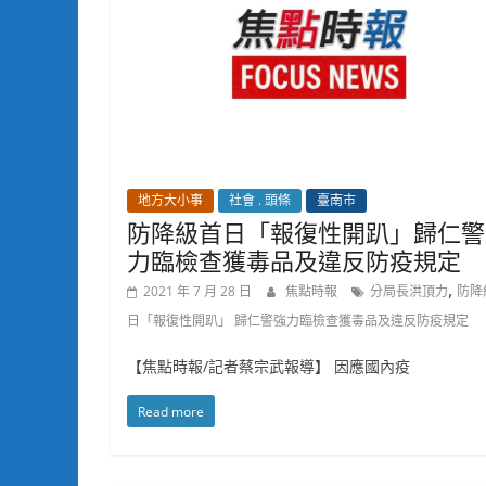
地方大小事
社會 . 頭條
臺南市
防降級首日「報復性開趴」歸仁警
力臨檢查獲毒品及違反防疫規定
,
2021 年 7 月 28 日
焦點時報
分局長洪頂力
防降
日「報復性開趴」 歸仁警強力臨檢查獲毒品及違反防疫規定
【焦點時報/記者蔡宗武報導】 因應國內疫
Read more