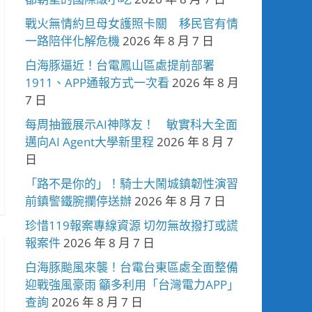
戰火無情約旦母女護照卡關 移民官有情
一路陪伴化解危機
2026 年 8 月 7 日
白海豚逼近！台電鳳山區處提前部署
1911、APP通報方式一次看
2026 年 8 月
7 日
每周抽籤展示AI神隊友！ 敏實科大全面
邁向AI Agent大學新里程
2026 年 8 月 7
日
「路不是你的」！騎士大鬧城鎮韌性演習
前鎮警鐵腕攔停送辦
2026 年 8 月 7 日
珍惜119報案專線資源 切勿無故撥打或謊
報案件
2026 年 8 月 7 日
白海豚颱風來襲！台電台東區處全面整備
迎戰強風豪雨 籲多利用「台灣電力APP」
查詢
2026 年 8 月 7 日