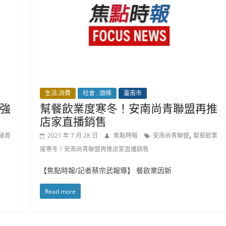
生活.消費
社會 . 頭條
臺南市
強
幫餐飲業度寒冬！安南尚青聯盟再推
店家直播銷售
,
級首
2021 年 7 月 28 日
焦點時報
安南尚青聯盟
幫餐飲業
度寒冬！安南尚青聯盟再推店家直播銷售
【焦點時報/記者蔡宗武報導】 餐飲業因新
Read more