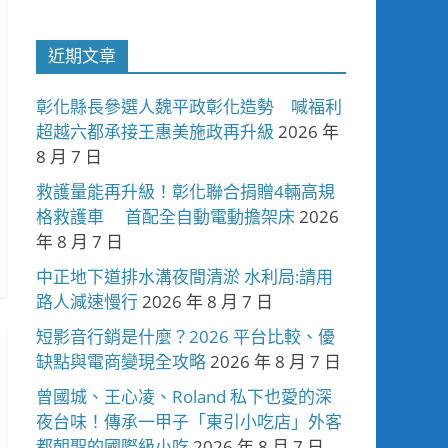
近期文章
彰化縣長參選人魏平政彰化造勢 喊福利
超越六都承接王惠美施政再升級
2026 年
8 月 7 日
救護量能再升級！彰化聯合捐贈4輛高規
格救護車 首配全自動電動擔架床
2026
年 8 月 7 日
中正地下道排水溝夜間清淤 水利局:請用
路人減速慢行
2026 年 8 月 7 日
短影音行銷是什麼？2026 平台比較、優
缺點與電商變現全攻略
2026 年 8 月 7 日
曾國城、王心凌、Roland 私下也愛的深
夜台味！傳承一甲子「東引小吃店」外客
都朝聖的國際級小吃
2026 年 8 月 7 日