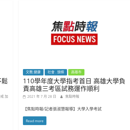
文教.健康
社會 . 頭條
高雄市
不鬆
110學年度大學指考首日 高雄大學負
責高雄三考區試務運作順利
戒 加
2021 年 7 月 28 日
焦點時報
【焦點時報/記者張淑慧報導】大學入學考試
Read more