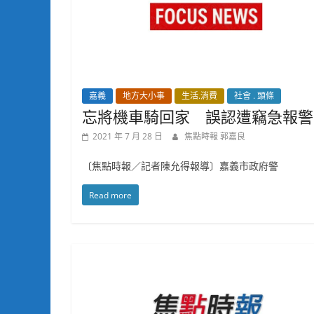
嘉義
地方大小事
生活.消費
社會 . 頭條
忘將機車騎回家 誤認遭竊急報警
2021 年 7 月 28 日
焦點時報 郭嘉良
〔焦點時報／記者陳允得報導〕嘉義市政府警
Read more