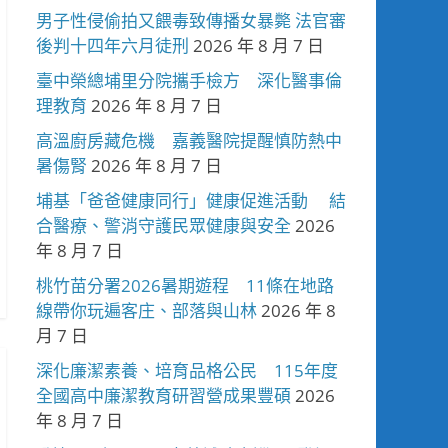
男子性侵偷拍又餵毒致傳播女暴斃 法官審
後判十四年六月徒刑
2026 年 8 月 7 日
臺中榮總埔里分院攜手檢方 深化醫事倫
理教育
2026 年 8 月 7 日
高溫廚房藏危機 嘉義醫院提醒慎防熱中
暑傷腎
2026 年 8 月 7 日
埔基「爸爸健康同行」健康促進活動 結
合醫療、警消守護民眾健康與安全
2026
年 8 月 7 日
桃竹苗分署2026暑期遊程 11條在地路
線帶你玩遍客庄、部落與山林
2026 年 8
月 7 日
深化廉潔素養、培育品格公民 115年度
全國高中廉潔教育研習營成果豐碩
2026
年 8 月 7 日