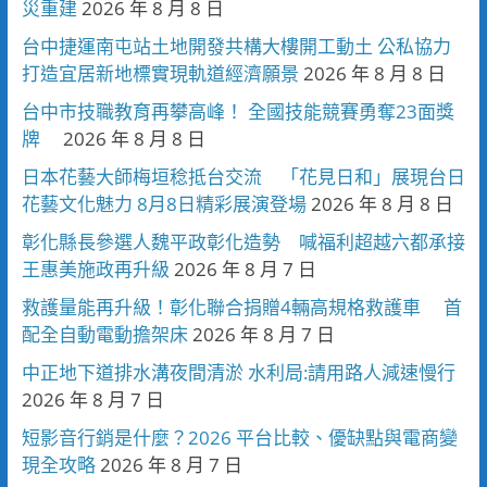
災重建
2026 年 8 月 8 日
台中捷運南屯站土地開發共構大樓開工動土 公私協力
打造宜居新地標實現軌道經濟願景
2026 年 8 月 8 日
台中市技職教育再攀高峰！ 全國技能競賽勇奪23面獎
牌
2026 年 8 月 8 日
日本花藝大師梅垣稔抵台交流 「花見日和」展現台日
花藝文化魅力 8月8日精彩展演登場
2026 年 8 月 8 日
彰化縣長參選人魏平政彰化造勢 喊福利超越六都承接
王惠美施政再升級
2026 年 8 月 7 日
救護量能再升級！彰化聯合捐贈4輛高規格救護車 首
配全自動電動擔架床
2026 年 8 月 7 日
中正地下道排水溝夜間清淤 水利局:請用路人減速慢行
2026 年 8 月 7 日
短影音行銷是什麼？2026 平台比較、優缺點與電商變
現全攻略
2026 年 8 月 7 日