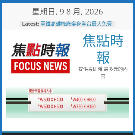
Skip
星期日, 9 8 月, 2026
to
content
Latest:
臺鐵高雄機廠變身全台最大免費
樂園 陳其邁:保存百年產業記
焦點時
憶！
臺南社區防暴劇力拚全國 環湖
社區奪季軍、民榮社區獲佳作
報
岡山警民聯手暖助八旬嬤 「人
情味GPS」10分鐘找回返家路
跨國並肩彩排激盪爵士新火花
提供最即時 最多元的內
展現台中市爵士人才培育成果
容
跨域整合守護全家！鳳山醫院結
合閱讀行動與健康宣導慶父親節