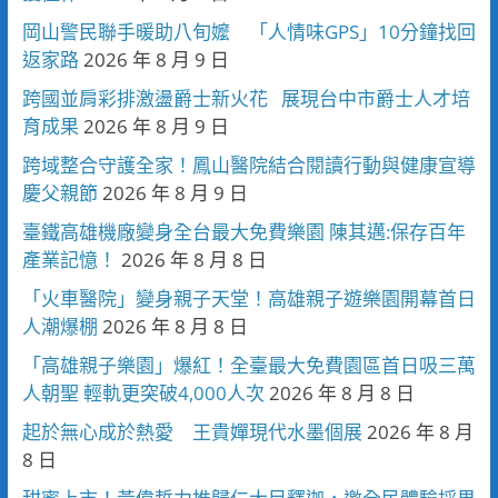
岡山警民聯手暖助八旬嬤 「人情味GPS」10分鐘找回
返家路
2026 年 8 月 9 日
跨國並肩彩排激盪爵士新火花 展現台中市爵士人才培
育成果
2026 年 8 月 9 日
跨域整合守護全家！鳳山醫院結合閱讀行動與健康宣導
慶父親節
2026 年 8 月 9 日
臺鐵高雄機廠變身全台最大免費樂園 陳其邁:保存百年
產業記憶！
2026 年 8 月 8 日
「火車醫院」變身親子天堂！高雄親子遊樂園開幕首日
人潮爆棚
2026 年 8 月 8 日
「高雄親子樂園」爆紅！全臺最大免費園區首日吸三萬
人朝聖 輕軌更突破4,000人次
2026 年 8 月 8 日
起於無心成於熱愛 王貴嬋現代水墨個展
2026 年 8 月
8 日