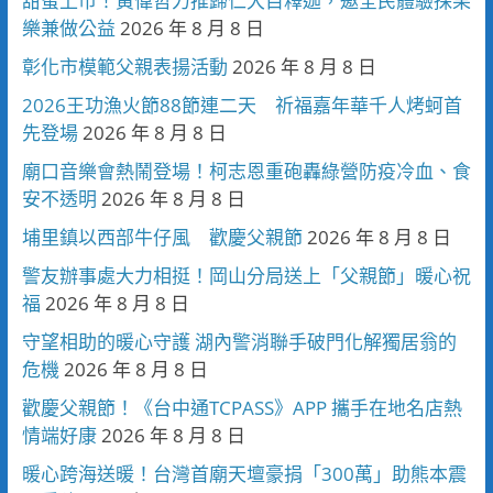
甜蜜上市！黃偉哲力推歸仁大目釋迦，邀全民體驗採果
樂兼做公益
2026 年 8 月 8 日
彰化市模範父親表揚活動
2026 年 8 月 8 日
2026王功漁火節88節連二天 祈福嘉年華千人烤蚵首
先登場
2026 年 8 月 8 日
廟口音樂會熱鬧登場！柯志恩重砲轟綠營防疫冷血、食
安不透明
2026 年 8 月 8 日
埔里鎮以西部牛仔風 歡慶父親節
2026 年 8 月 8 日
警友辦事處大力相挺！岡山分局送上「父親節」暖心祝
福
2026 年 8 月 8 日
守望相助的暖心守護 湖內警消聯手破門化解獨居翁的
危機
2026 年 8 月 8 日
歡慶父親節！《台中通TCPASS》APP 攜手在地名店熱
情端好康
2026 年 8 月 8 日
暖心跨海送暖！台灣首廟天壇豪捐「300萬」助熊本震