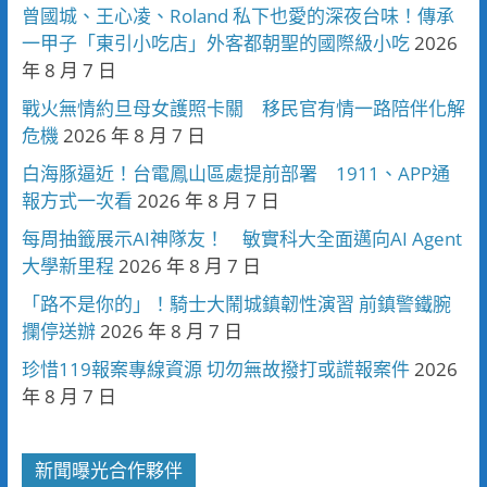
曾國城、王心凌、Roland 私下也愛的深夜台味！傳承
一甲子「東引小吃店」外客都朝聖的國際級小吃
2026
年 8 月 7 日
戰火無情約旦母女護照卡關 移民官有情一路陪伴化解
危機
2026 年 8 月 7 日
白海豚逼近！台電鳳山區處提前部署 1911、APP通
報方式一次看
2026 年 8 月 7 日
每周抽籤展示AI神隊友！ 敏實科大全面邁向AI Agent
大學新里程
2026 年 8 月 7 日
「路不是你的」！騎士大鬧城鎮韌性演習 前鎮警鐵腕
攔停送辦
2026 年 8 月 7 日
珍惜119報案專線資源 切勿無故撥打或謊報案件
2026
年 8 月 7 日
新聞曝光合作夥伴