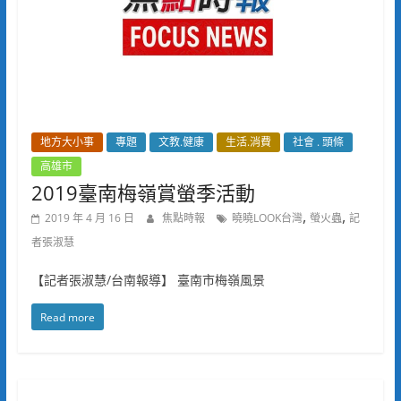
地方大小事
專題
文教.健康
生活.消費
社會 . 頭條
高雄市
2019臺南梅嶺賞螢季活動
,
,
2019 年 4 月 16 日
焦點時報
曉曉LOOK台灣
螢火蟲
記
者張淑慧
【記者張淑慧/台南報導】 臺南市梅嶺風景
Read more