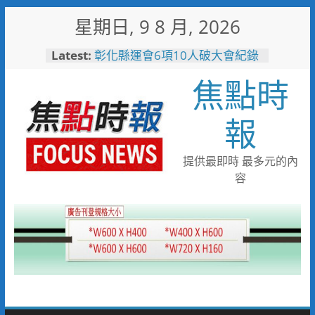
Skip
星期日, 9 8 月, 2026
to
content
Latest:
彰化縣運會6項10人破大會紀錄
高雄親子遊樂園爆人氣！單日
焦點時
3.5萬人湧入 首週末破6.5萬人
搭台灣好行低碳暢玩小琉球！大
鵬灣管理處推出暑假好康
報
高雄4,599件作品傳遞拒毒信
念 「2026港都反毒盃」用畫
筆打造兒童防毒力
提供最即時 最多元的內
498位大專青年返鄉 彰化暑期
容
工讀營隊結業