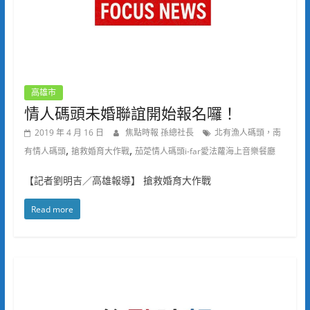
高雄市
情人碼頭未婚聯誼開始報名囉！
2019 年 4 月 16 日
焦點時報 孫總社長
北有漁人碼頭，南
,
,
有情人碼頭
搶救婚育大作戰
茄萣情人碼頭i-far愛法蘿海上音樂餐廳
【記者劉明吉／高雄報導】 搶救婚育大作戰
Read more