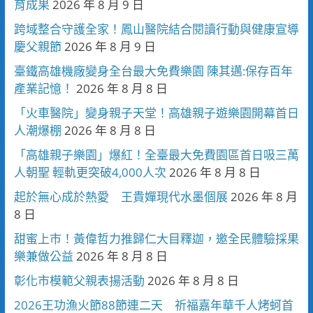
育成果
2026 年 8 月 9 日
跨域整合守護全家！鳳山醫院結合閱讀行動與健康宣導
慶父親節
2026 年 8 月 9 日
臺鐵高雄機廠變身全台最大免費樂園 陳其邁:保存百年
產業記憶！
2026 年 8 月 8 日
「火車醫院」變身親子天堂！高雄親子遊樂園開幕首日
人潮爆棚
2026 年 8 月 8 日
「高雄親子樂園」爆紅！全臺最大免費園區首日吸三萬
人朝聖 輕軌更突破4,000人次
2026 年 8 月 8 日
起於無心成於熱愛 王貴嬋現代水墨個展
2026 年 8 月
8 日
甜蜜上市！黃偉哲力推歸仁大目釋迦，邀全民體驗採果
樂兼做公益
2026 年 8 月 8 日
彰化市模範父親表揚活動
2026 年 8 月 8 日
2026王功漁火節88節連二天 祈福嘉年華千人烤蚵首