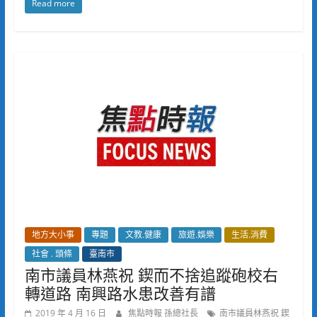
Read more
地方大小事
專題
文教.健康
旅遊.娛樂
生活.消費
社會 . 頭條
臺南市
南市議員林燕祝 鍥而不捨追蹤砲校右
轉道路 南興路水患改善有譜
2019 年 4 月 16 日
焦點時報 孫總社長
南市議員林燕祝 鍥