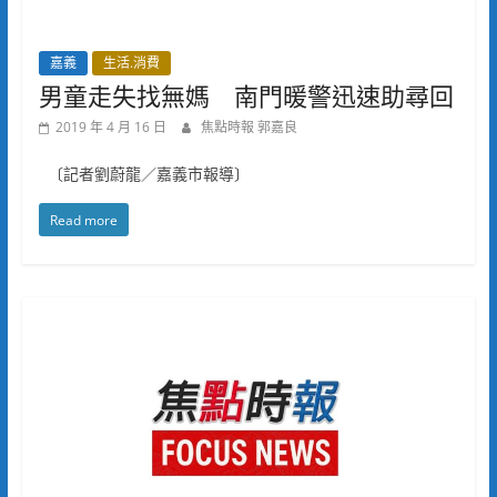
嘉義
生活.消費
男童走失找無媽 南門暖警迅速助尋回
2019 年 4 月 16 日
焦點時報 郭嘉良
〔記者劉蔚龍／嘉義市報導〕
Read more