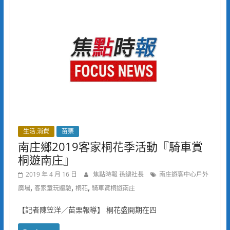
生活.消費
苗栗
南庄鄉2019客家桐花季活動『騎車賞
桐遊南庄』
2019 年 4 月 16 日
焦點時報 孫總社長
南庄遊客中心戶外
,
,
,
廣場
客家童玩體驗
桐花
騎車賞桐遊南庄
【記者陳笠洋／苗栗報導】 桐花盛開期在四