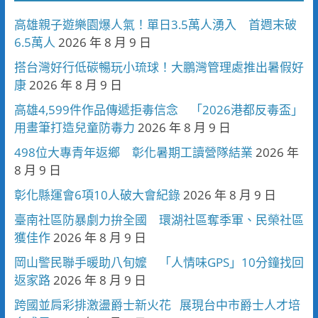
高雄親子遊樂園爆人氣！單日3.5萬人湧入 首週末破
6.5萬人
2026 年 8 月 9 日
搭台灣好行低碳暢玩小琉球！大鵬灣管理處推出暑假好
康
2026 年 8 月 9 日
高雄4,599件作品傳遞拒毒信念 「2026港都反毒盃」
用畫筆打造兒童防毒力
2026 年 8 月 9 日
498位大專青年返鄉 彰化暑期工讀營隊結業
2026 年
8 月 9 日
彰化縣運會6項10人破大會紀錄
2026 年 8 月 9 日
臺南社區防暴劇力拚全國 環湖社區奪季軍、民榮社區
獲佳作
2026 年 8 月 9 日
岡山警民聯手暖助八旬嬤 「人情味GPS」10分鐘找回
返家路
2026 年 8 月 9 日
跨國並肩彩排激盪爵士新火花 展現台中市爵士人才培