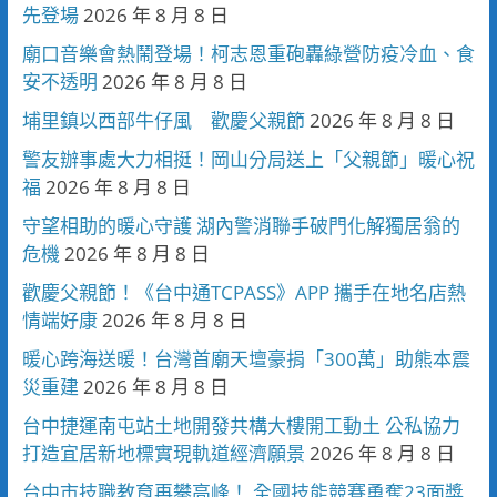
先登場
2026 年 8 月 8 日
廟口音樂會熱鬧登場！柯志恩重砲轟綠營防疫冷血、食
安不透明
2026 年 8 月 8 日
埔里鎮以西部牛仔風 歡慶父親節
2026 年 8 月 8 日
警友辦事處大力相挺！岡山分局送上「父親節」暖心祝
福
2026 年 8 月 8 日
守望相助的暖心守護 湖內警消聯手破門化解獨居翁的
危機
2026 年 8 月 8 日
歡慶父親節！《台中通TCPASS》APP 攜手在地名店熱
情端好康
2026 年 8 月 8 日
暖心跨海送暖！台灣首廟天壇豪捐「300萬」助熊本震
災重建
2026 年 8 月 8 日
台中捷運南屯站土地開發共構大樓開工動土 公私協力
打造宜居新地標實現軌道經濟願景
2026 年 8 月 8 日
台中市技職教育再攀高峰！ 全國技能競賽勇奪23面獎