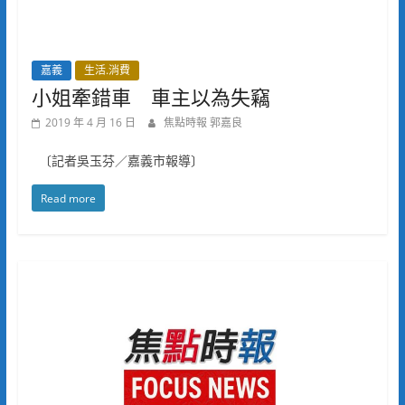
嘉義
生活.消費
小姐牽錯車 車主以為失竊
2019 年 4 月 16 日
焦點時報 郭嘉良
〔記者吳玉芬／嘉義市報導〕
Read more