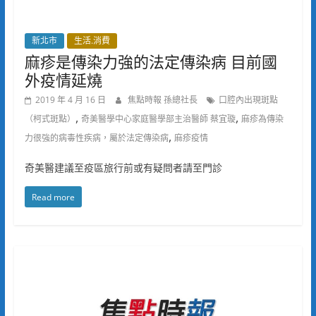
新北市
生活.消費
麻疹是傳染力強的法定傳染病 目前國
外疫情延燒
2019 年 4 月 16 日
焦點時報 孫總社長
口腔內出現斑點
,
,
（柯式斑點）
奇美醫學中心家庭醫學部主治醫師 蔡宜璇
麻疹為傳染
,
力很強的病毒性疾病，屬於法定傳染病
麻疹疫情
奇美醫建議至疫區旅行前或有疑問者請至門診
Read more