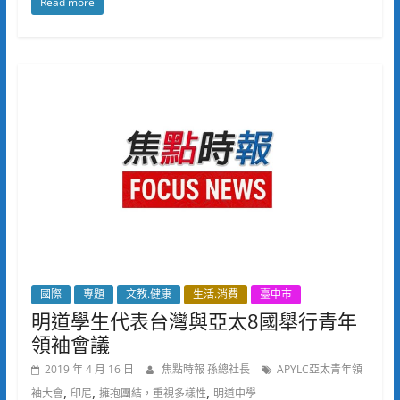
Read more
國際
專題
文教.健康
生活.消費
臺中市
明道學生代表台灣與亞太8國舉行青年
領袖會議
2019 年 4 月 16 日
焦點時報 孫總社長
APYLC亞太青年領
,
,
,
袖大會
印尼
擁抱團結，重視多樣性
明道中學