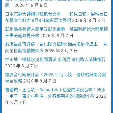
牌
2026 年 8 月 8 日
日本花藝大師梅垣稔抵台交流 「花見日和」展現台日
花藝文化魅力 8月8日精彩展演登場
2026 年 8 月 8 日
彰化縣長參選人魏平政彰化造勢 喊福利超越六都承接
王惠美施政再升級
2026 年 8 月 7 日
救護量能再升級！彰化聯合捐贈4輛高規格救護車 首
配全自動電動擔架床
2026 年 8 月 7 日
中正地下道排水溝夜間清淤 水利局:請用路人減速慢行
2026 年 8 月 7 日
短影音行銷是什麼？2026 平台比較、優缺點與電商變
現全攻略
2026 年 8 月 7 日
曾國城、王心凌、Roland 私下也愛的深夜台味！傳承
一甲子「東引小吃店」外客都朝聖的國際級小吃
2026
年 8 月 7 日