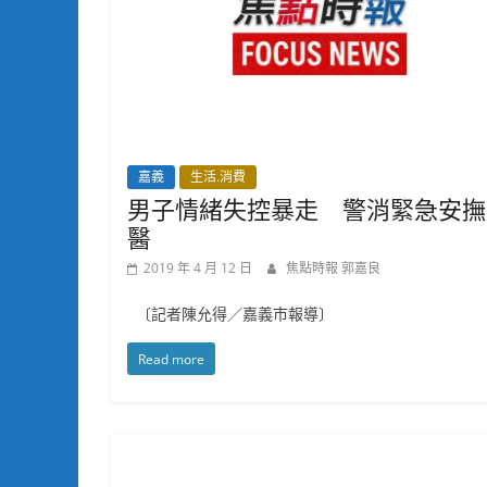
嘉義
生活.消費
男子情緒失控暴走 警消緊急安撫
醫
2019 年 4 月 12 日
焦點時報 郭嘉良
〔記者陳允得／嘉義市報導〕
Read more