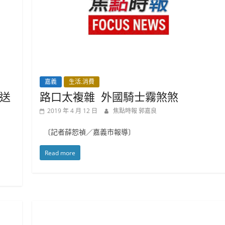
嘉義
生活.消費
送
路口太複雜 外國騎士霧煞煞
2019 年 4 月 12 日
焦點時報 郭嘉良
〔記者薛恕禎／嘉義市報導〕
Read more