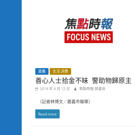
嘉義
生活.消費
善心人士拾金不昧 警助物歸原主
2019 年 4 月 12 日
焦點時報 郭嘉良
〔記者林博文／嘉義市報導〕
Read more