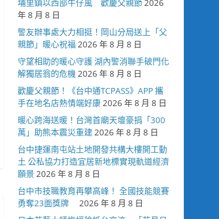
埔里鎮以西部牛仔風 歡慶父親節
2026
年 8 月 8 日
警友辦事處大力相挺！岡山分局送上「父
親節」暖心祝福
2026 年 8 月 8 日
守望相助的暖心守護 湖內警消聯手破門化
解獨居翁的危機
2026 年 8 月 8 日
歡慶父親節！《台中通TCPASS》APP 攜
手在地名店熱情端好康
2026 年 8 月 8 日
暖心跨海送暖！台灣首廟天壇豪捐「300
萬」助熊本震災重建
2026 年 8 月 8 日
台中捷運南屯站土地開發共構大樓開工動
土 公私協力打造宜居新地標實現軌道經濟
願景
2026 年 8 月 8 日
台中市技職教育再攀高峰！ 全國技能競賽
勇奪23面獎牌
2026 年 8 月 8 日