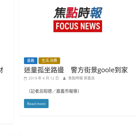
嘉義
生活.消費
財
迷童孤坐路邊 警方街景goole到家
2019 年 4 月 12 日
焦點時報 郭嘉良
〔記者呂昭德／嘉義市報導〕
Read more