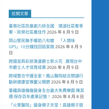
近期文章
臺南社區防暴劇力拚全國 環湖社區奪季
軍、民榮社區獲佳作
2026 年 8 月 9 日
岡山警民聯手暖助八旬嬤 「人情味
GPS」10分鐘找回返家路
2026 年 8 月 9
日
跨國並肩彩排激盪爵士新火花 展現台中
市爵士人才培育成果
2026 年 8 月 9 日
跨域整合守護全家！鳳山醫院結合閱讀行
動與健康宣導慶父親節
2026 年 8 月 9 日
臺鐵高雄機廠變身全台最大免費樂園 陳其
邁:保存百年產業記憶！
2026 年 8 月 8 日
「火車醫院」變身親子天堂！高雄親子遊