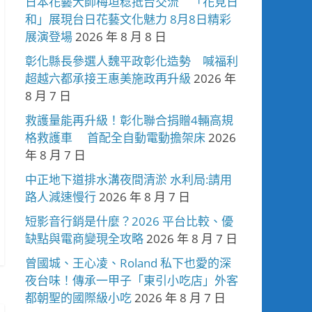
日本花藝大師梅垣稔抵台交流 「花見日
和」展現台日花藝文化魅力 8月8日精彩
展演登場
2026 年 8 月 8 日
彰化縣長參選人魏平政彰化造勢 喊福利
超越六都承接王惠美施政再升級
2026 年
8 月 7 日
救護量能再升級！彰化聯合捐贈4輛高規
格救護車 首配全自動電動擔架床
2026
年 8 月 7 日
中正地下道排水溝夜間清淤 水利局:請用
路人減速慢行
2026 年 8 月 7 日
短影音行銷是什麼？2026 平台比較、優
缺點與電商變現全攻略
2026 年 8 月 7 日
曾國城、王心凌、Roland 私下也愛的深
夜台味！傳承一甲子「東引小吃店」外客
都朝聖的國際級小吃
2026 年 8 月 7 日