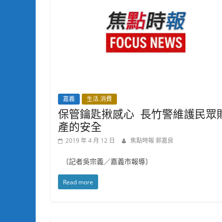
嘉義
生活.消費
保管鑰匙揪感心 長竹警維護民眾
產的安全
2019 年 4 月 12 日
焦點時報 郭嘉良
〔記者吳宗義／嘉義市報導〕
Read more