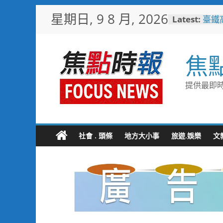
Skip
星期日, 9 8 月, 2026
Latest:
臺鐵
to
樂園
content
憶！
臺南
焦
社區
岡山
情味
提供最即時
跨國
展現
跨域
合閱
社會 . 頭條
地方大小事
旅遊.娛樂
文