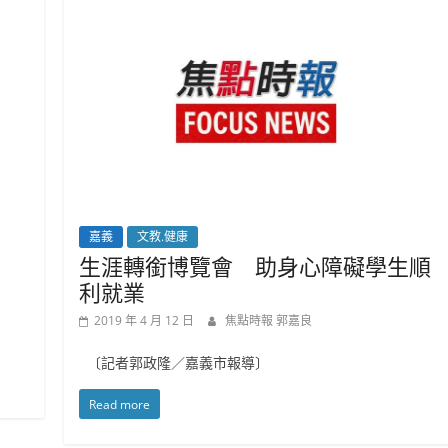
嘉義
文教.健康
生涯轉銜博覽會 助身心障礙學生順
利就業
2019 年 4 月 12 日
焦點時報 郭嘉良
〔記者郭政隆／嘉義市報導〕
Read more