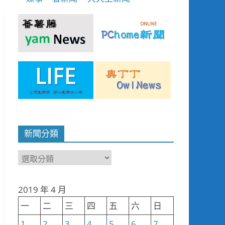
新聞分類
新
聞
分
2019 年 4 月
類
一
二
三
四
五
六
日
1
2
3
4
5
6
7