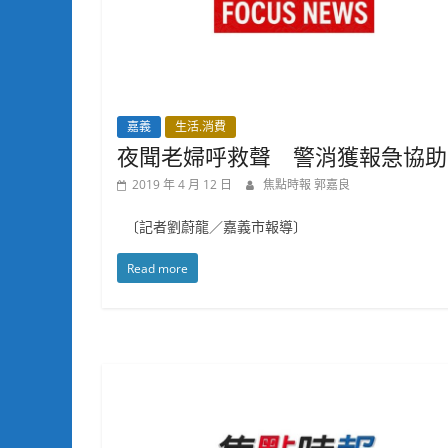
嘉義
生活.消費
夜聞老婦呼救聲 警消獲報急協助
2019 年 4 月 12 日
焦點時報 郭嘉良
〔記者劉蔚龍／嘉義市報導〕
Read more