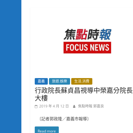
嘉義
旅遊.娛樂
生活.消費
行政院長蘇貞昌視導中榮嘉分院長
大樓
2019 年 4 月 12 日
焦點時報 郭嘉良
〔記者郭政隆／嘉義市報導〕
Read more