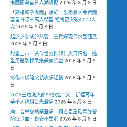
樂園開幕首日人潮爆棚
2026 年 8 月 8 日
「高雄親子樂園」爆紅！全臺最大免費園
區首日吸三萬人朝聖 輕軌更突破4,000人
次
2026 年 8 月 8 日
起於無心成於熱愛 王貴嬋現代水墨個展
2026 年 8 月 8 日
甜蜜上市！黃偉哲力推歸仁大目釋迦，邀
全民體驗採果樂兼做公益
2026 年 8 月 8
日
彰化市模範父親表揚活動
2026 年 8 月 8
日
2026王功漁火節88節連二天 祈福嘉年
華千人烤蚵首先登場
2026 年 8 月 8 日
廟口音樂會熱鬧登場！柯志恩重砲轟綠營
防疫冷血、食安不透明
2026 年 8 月 8 日