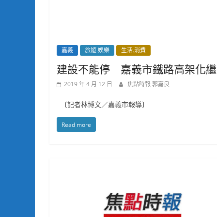
嘉義
旅遊.娛樂
生活.消費
建設不能停 嘉義市鐵路高架化繼
2019 年 4 月 12 日
焦點時報 郭嘉良
〔記者林博文／嘉義市報導〕
Read more