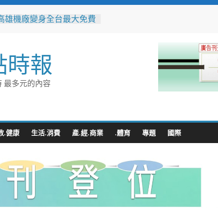
高雄機廠變身全台最大免費
 陳其邁:保存百年產業記
社區防暴劇力拚全國 環湖
點時報
奪季軍、民榮社區獲佳作
警民聯手暖助八旬嬤 「人
GPS」10分鐘找回返家路
 最多元的內容
並肩彩排激盪爵士新火花
台中市爵士人才培育成果
整合守護全家！鳳山醫院結
讀行動與健康宣導慶父親節
教.健康
生活.消費
產.經.商業
.體育
專題
國際