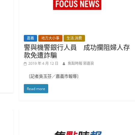
嘉義
地方大小事
生活.消費
警與機警銀行人員 成功攔阻婦人存
款免遭詐騙
2019 年 4 月 12 日
焦點時報 郭嘉良
〔記者吳玉芬／嘉義市報導〕
Read more