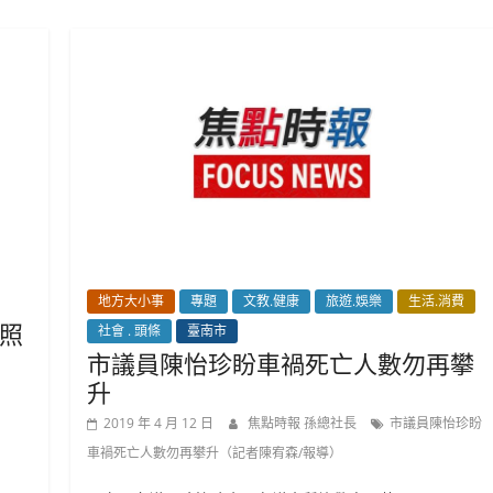
地方大小事
專題
文教.健康
旅遊.娛樂
生活.消費
照
社會 . 頭條
臺南市
市議員陳怡珍盼車禍死亡人數勿再攀
升
2019 年 4 月 12 日
焦點時報 孫總社長
市議員陳怡珍盼
車禍死亡人數勿再攀升（記者陳宥森/報導）