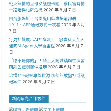
戰火無情約旦母女護照卡關 移民官有情
一路陪伴化解危機
2026 年 8 月 7 日
白海豚逼近！台電鳳山區處提前部署
1911、APP通報方式一次看
2026 年 8 月
7 日
每周抽籤展示AI神隊友！ 敏實科大全面
邁向AI Agent大學新里程
2026 年 8 月 7
日
「路不是你的」！騎士大鬧城鎮韌性演習
前鎮警鐵腕攔停送辦
2026 年 8 月 7 日
珍惜119報案專線資源 切勿無故撥打或謊
報案件
2026 年 8 月 7 日
新聞曝光合作夥伴