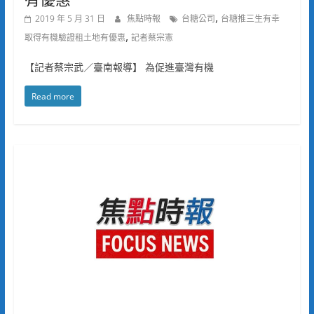
,
2019 年 5 月 31 日
焦點時報
台糖公司
台糖推三生有幸
,
取得有機驗證租土地有優惠
記者蔡宗憲
【記者蔡宗武／臺南報導】 為促進臺灣有機
Read more