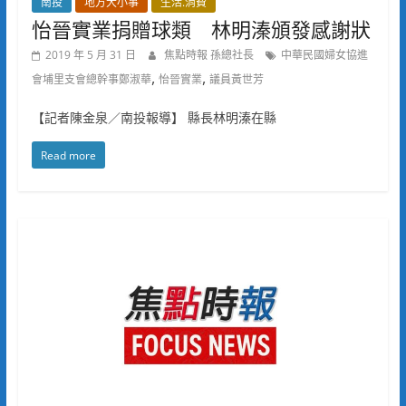
南投
地方大小事
生活.消費
怡晉實業捐贈球類 林明溱頒發感謝狀
2019 年 5 月 31 日
焦點時報 孫總社長
中華民國婦女協進
,
,
會埔里支會總幹事鄭淑華
怡晉實業
議員黃世芳
【記者陳金泉／南投報導】 縣長林明溱在縣
Read more