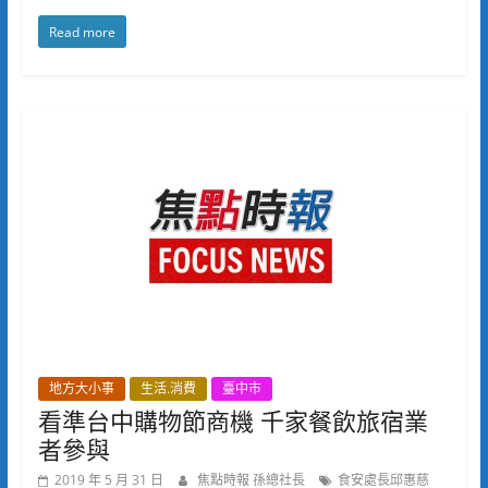
Read more
地方大小事
生活.消費
臺中市
看準台中購物節商機 千家餐飲旅宿業
者參與
2019 年 5 月 31 日
焦點時報 孫總社長
食安處長邱惠慈