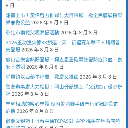
8 日
甜蜜上市！黃偉哲力推歸仁大目釋迦，邀全民體驗採果
樂兼做公益
2026 年 8 月 8 日
彰化市模範父親表揚活動
2026 年 8 月 8 日
2026王功漁火節88節連二天 祈福嘉年華千人烤蚵首
先登場
2026 年 8 月 8 日
廟口音樂會熱鬧登場！柯志恩重砲轟綠營防疫冷血、食
安不透明
2026 年 8 月 8 日
埔里鎮以西部牛仔風 歡慶父親節
2026 年 8 月 8 日
警友辦事處大力相挺！岡山分局送上「父親節」暖心祝
福
2026 年 8 月 8 日
守望相助的暖心守護 湖內警消聯手破門化解獨居翁的
危機
2026 年 8 月 8 日
歡慶父親節！《台中通TCPASS》APP 攜手在地名店熱