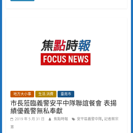
地方大小事
生活.消費
臺南市
市長蒞臨義警安平中隊聯誼餐會 表揚
績優義警無私奉獻
,
2019 年 5 月 31 日
焦點時報
安平區義警中隊
記者蔡宗
憲