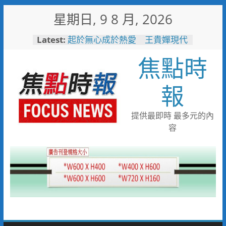
Skip
星期日, 9 8 月, 2026
to
content
Latest:
起於無心成於熱愛 王貴嬋現代
水墨個展
焦點時
跨域整合守護全家！鳳山醫院結
合閱讀行動與健康宣導慶父親節
臺鐵高雄機廠變身全台最大免費
報
樂園 陳其邁:保存百年產業記
憶！
「火車醫院」變身親子天堂！高
提供最即時 最多元的內
雄親子遊樂園開幕首日人潮爆棚
容
「高雄親子樂園」爆紅！全臺最
大免費園區首日吸三萬人朝聖
輕軌更突破4,000人次