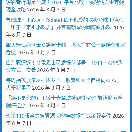
短影音行銷是什麼？2026 平台比較、優缺點與電商變
現全攻略
2026 年 8 月 7 日
曾國城、王心凌、Roland 私下也愛的深夜台味！傳承
一甲子「東引小吃店」外客都朝聖的國際級小吃
2026
年 8 月 7 日
戰火無情約旦母女護照卡關 移民官有情一路陪伴化解
危機
2026 年 8 月 7 日
白海豚逼近！台電鳳山區處提前部署 1911、APP通
報方式一次看
2026 年 8 月 7 日
每周抽籤展示AI神隊友！ 敏實科大全面邁向AI Agent
大學新里程
2026 年 8 月 7 日
「路不是你的」！騎士大鬧城鎮韌性演習 前鎮警鐵腕
攔停送辦
2026 年 8 月 7 日
珍惜119報案專線資源 切勿無故撥打或謊報案件
2026
年 8 月 7 日