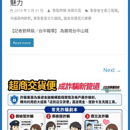
魅力
,
2019 年 5 月 31 日
焦點時報 孫總社長
客委會主委江俊龍
,
,
市議員冉齡軒
東勢客家文化園區
當故宮遇見凡爾賽
【記者劉秝娟／台中報導】 為展現台中山城
Read more
Next →