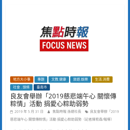
地方大小事
專題
文教.健康
旅遊.娛樂
生活.消費
社會 . 頭條
臺南市
良友會舉辦「2019慈悲端午心 關懷傳
粽情」活動 捐愛心粽助弱勢
2019 年 5 月 31 日
焦點時報 孫總社長
良友會舉辦「2019
慈悲端午心 關懷傳粽情」活動 捐愛心粽助弱勢（記者陳宥森/報導）