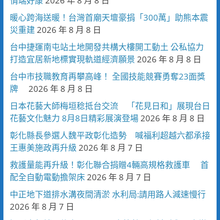
情端好康
2026 年 8 月 8 日
暖心跨海送暖！台灣首廟天壇豪捐「300萬」助熊本震
災重建
2026 年 8 月 8 日
台中捷運南屯站土地開發共構大樓開工動土 公私協力
打造宜居新地標實現軌道經濟願景
2026 年 8 月 8 日
台中市技職教育再攀高峰！ 全國技能競賽勇奪23面獎
牌
2026 年 8 月 8 日
日本花藝大師梅垣稔抵台交流 「花見日和」展現台日
花藝文化魅力 8月8日精彩展演登場
2026 年 8 月 8 日
彰化縣長參選人魏平政彰化造勢 喊福利超越六都承接
王惠美施政再升級
2026 年 8 月 7 日
救護量能再升級！彰化聯合捐贈4輛高規格救護車 首
配全自動電動擔架床
2026 年 8 月 7 日
中正地下道排水溝夜間清淤 水利局:請用路人減速慢行
2026 年 8 月 7 日