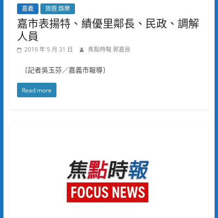
嘉義
旅遊.娛樂
嘉市表揚特、績優里鄰長、民政、調解
人員
2019 年 5 月 31 日
焦點時報 郭嘉良
〔記者吳玉芬／嘉義市報導〕
Read more