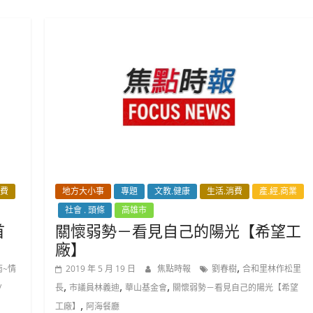
消費
地方大小事
專題
文教.健康
生活.消費
產.經.商業
社會 . 頭條
高雄市
首
關懷弱勢－看見自己的陽光【希望工
廠】
,
南~情
2019 年 5 月 19 日
焦點時報
劉春樹
合和里林作松里
,
,
,
/
長
市議員林義迪
華山基金會
關懷弱勢－看見自己的陽光【希望
,
工廠】
阿海餐廳