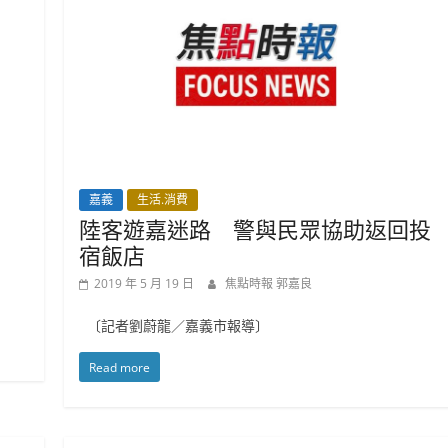
嘉義
生活.消費
陸客遊嘉迷路 警與民眾協助返回投
宿飯店
2019 年 5 月 19 日
焦點時報 郭嘉良
〔記者劉蔚龍／嘉義市報導〕
Read more