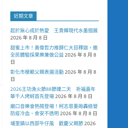
近期文章
起於無心成於熱愛 王貴嬋現代水墨個展
2026 年 8 月 8 日
甜蜜上市！黃偉哲力推歸仁大目釋迦，邀
全民體驗採果樂兼做公益
2026 年 8 月 8
日
彰化市模範父親表揚活動
2026 年 8 月 8
日
2026王功漁火節88節連二天 祈福嘉年
華千人烤蚵首先登場
2026 年 8 月 8 日
廟口音樂會熱鬧登場！柯志恩重砲轟綠營
防疫冷血、食安不透明
2026 年 8 月 8 日
埔里鎮以西部牛仔風 歡慶父親節
2026