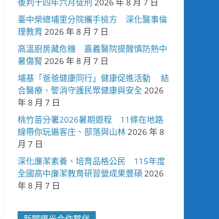
後判十四年六月徒刑
2026 年 8 月 7 日
臺中榮總埔里分院攜手檢方 深化醫事倫
理教育
2026 年 8 月 7 日
高溫廚房藏危機 嘉義醫院提醒慎防熱中
暑傷腎
2026 年 8 月 7 日
埔基「爸爸健康同行」健康促進活動 結
合醫療、警消守護民眾健康與安全
2026
年 8 月 7 日
桃竹苗分署2026暑期遊程 11條在地路
線帶你玩遍客庄、部落與山林
2026 年 8
月 7 日
深化廉潔素養、培育品格公民 115年度
全國高中廉潔教育研習營成果豐碩
2026
年 8 月 7 日
新聞曝光合作夥伴