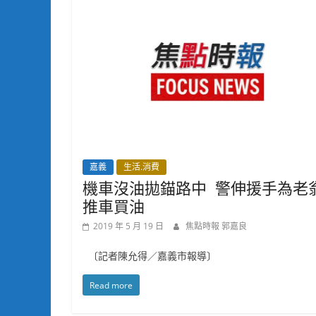
嘉義
生活.消費
機車沒油拋錨路中 警伸援手為老
推車買油
2019 年 5 月 19 日
焦點時報 郭嘉良
〔記者陳允得／嘉義市報導〕
Read more