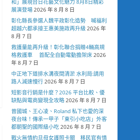
和」展現台日花藝文化魅力 8月8日精彩
展演登場
2026 年 8 月 8 日
彰化縣長參選人魏平政彰化造勢 喊福利
超越六都承接王惠美施政再升級
2026 年
8 月 7 日
救護量能再升級！彰化聯合捐贈4輛高規
格救護車 首配全自動電動擔架床
2026
年 8 月 7 日
中正地下道排水溝夜間清淤 水利局:請用
路人減速慢行
2026 年 8 月 7 日
短影音行銷是什麼？2026 平台比較、優
缺點與電商變現全攻略
2026 年 8 月 7 日
曾國城、王心凌、Roland 私下也愛的深
夜台味！傳承一甲子「東引小吃店」外客
都朝聖的國際級小吃
2026 年 8 月 7 日
戰火無情約旦母女護照卡關 移民官有情