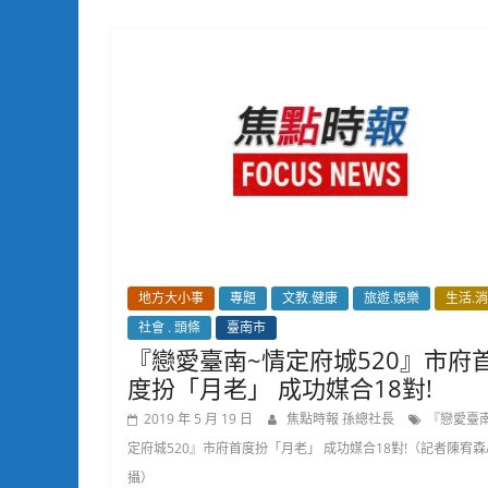
地方大小事
專題
文教.健康
旅遊.娛樂
生活.
社會 . 頭條
臺南市
『戀愛臺南~情定府城520』市府
度扮「月老」 成功媒合18對!
2019 年 5 月 19 日
焦點時報 孫總社長
『戀愛臺
定府城520』市府首度扮「月老」 成功媒合18對!（記者陳宥森
攝）