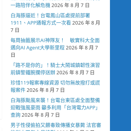
一路陪伴化解危機
2026 年 8 月 7 日
白海豚逼近！台電鳳山區處提前部署
1911、APP通報方式一次看
2026 年 8 月
7 日
每周抽籤展示AI神隊友！ 敏實科大全面
邁向AI Agent大學新里程
2026 年 8 月 7
日
「路不是你的」！騎士大鬧城鎮韌性演習
前鎮警鐵腕攔停送辦
2026 年 8 月 7 日
珍惜119報案專線資源 切勿無故撥打或謊
報案件
2026 年 8 月 7 日
白海豚颱風來襲！台電台東區處全面整備
迎戰強風豪雨 籲多利用「台灣電力APP」
查詢
2026 年 8 月 7 日
男子性侵偷拍又餵毒致傳播女暴斃 法官審