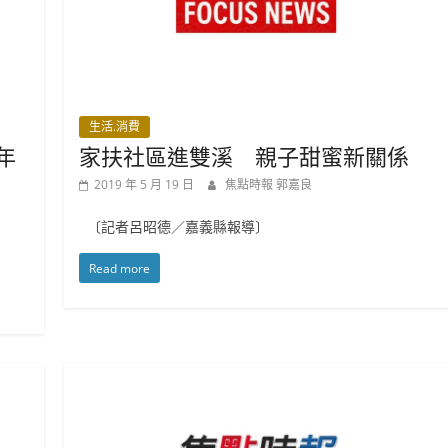
生活.消費
年
家扶社區進雙溪 親子甜蜜新關係
2019 年 5 月 19 日
焦點時報 郭嘉良
〔記者呂昭德／嘉義縣報導〕
Read more