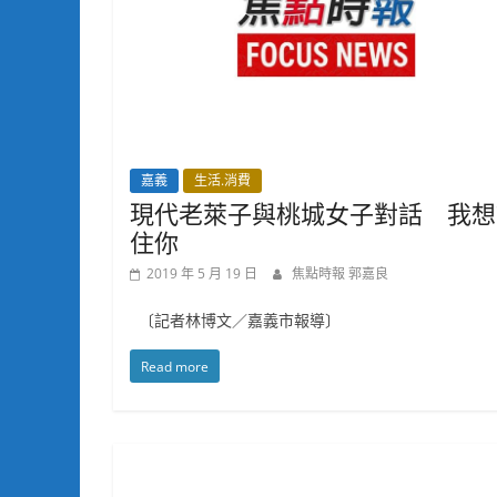
嘉義
生活.消費
現代老萊子與桃城女子對話 我想
住你
2019 年 5 月 19 日
焦點時報 郭嘉良
〔記者林博文／嘉義市報導〕
Read more