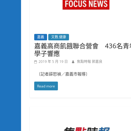
嘉義
文教.健康
嘉義高商飢餓聯合營會 436名青
學子響應
2019 年 5 月 19 日
焦點時報 郭嘉良
〔記者薛恕禎／嘉義市報導〕
Read more