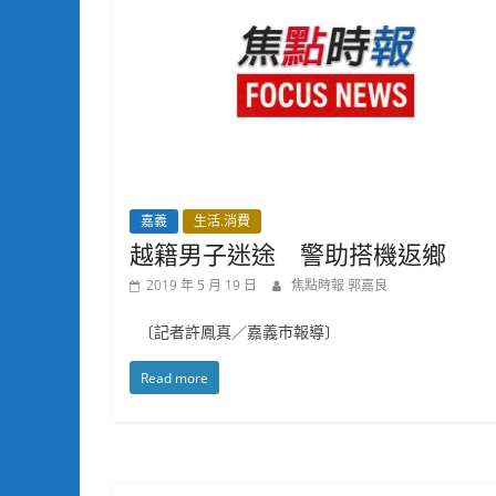
嘉義
生活.消費
越籍男子迷途 警助搭機返鄉
2019 年 5 月 19 日
焦點時報 郭嘉良
〔記者許鳳真／嘉義市報導〕
Read more