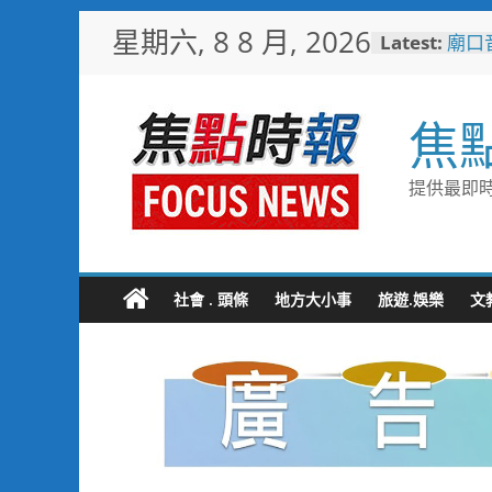
Skip
星期六, 8 8 月, 2026
Latest:
廟口
to
砲轟
content
起於
水墨
焦
甜蜜
釋迦
益
提供最即時
彰化
20
祈福
社會 . 頭條
地方大小事
旅遊.娛樂
文