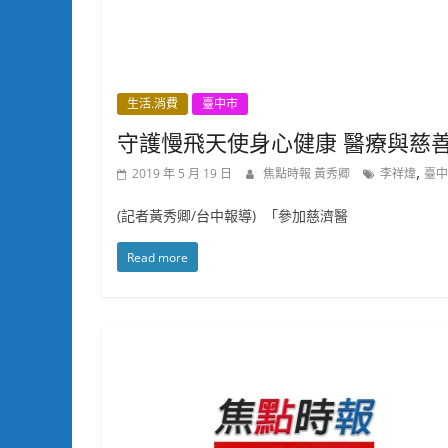
生活.消費
臺中市
守護慢飛天使身心健康 醫療與慈
,
2019 年 5 月 19 日
焦點時報 黃秀卿
李祥煒
臺中
(記者黃秀卿/台中報導) 「參加慈濟醫
Read more