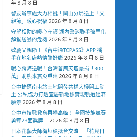
年 8 月 8 日
警友辦事處大力相挺！岡山分局送上「父
親節」暖心祝福
2026 年 8 月 8 日
守望相助的暖心守護 湖內警消聯手破門化
解獨居翁的危機
2026 年 8 月 8 日
歡慶父親節！《台中通TCPASS》APP 攜
手在地名店熱情端好康
2026 年 8 月 8 日
暖心跨海送暖！台灣首廟天壇豪捐「300
萬」助熊本震災重建
2026 年 8 月 8 日
台中捷運南屯站土地開發共構大樓開工動
土 公私協力打造宜居新地標實現軌道經濟
願景
2026 年 8 月 8 日
台中市技職教育再攀高峰！ 全國技能競賽
勇奪23面獎牌
2026 年 8 月 8 日
日本花藝大師梅垣稔抵台交流 「花見日