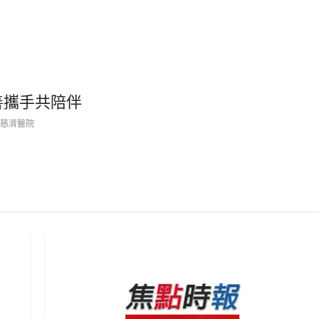
善攜手共陪伴
慈濟醫院