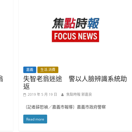
嘉義
生活.消費
翁
失智老翁迷途 警以人臉辨識系統助
返
2019 年 5 月 19 日
焦點時報 郭嘉良
〔記者薛恕禎／嘉義市報導〕嘉義市政府警察
Read more