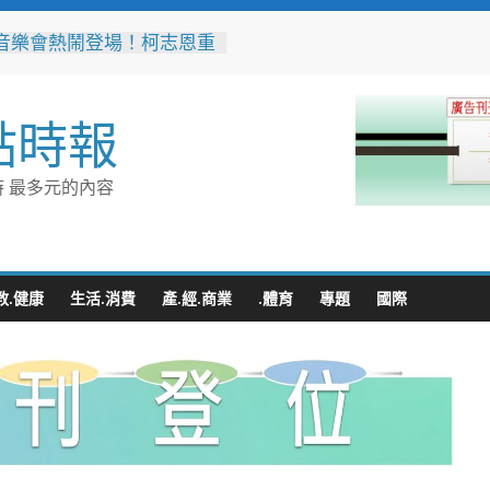
音樂會熱鬧登場！柯志恩重
綠營防疫冷血、食安不透明
無心成於熱愛 王貴嬋現代
個展
點時報
上市！黃偉哲力推歸仁大目
，邀全民體驗採果樂兼做公
 最多元的內容
市模範父親表揚活動
26王功漁火節88節連二天
嘉年華千人烤蚵首先登場
教.健康
生活.消費
產.經.商業
.體育
專題
國際