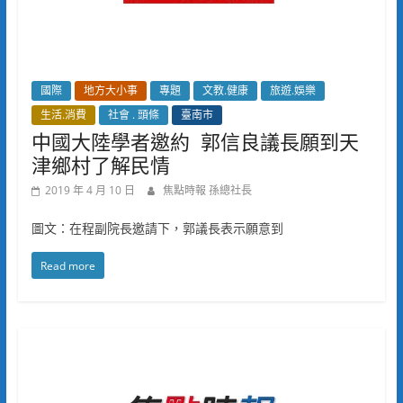
國際
地方大小事
專題
文教.健康
旅遊.娛樂
生活.消費
社會 . 頭條
臺南市
中國大陸學者邀約 郭信良議長願到天
津鄉村了解民情
2019 年 4 月 10 日
焦點時報 孫總社長
圖文：在程副院長邀請下，郭議長表示願意到
Read more