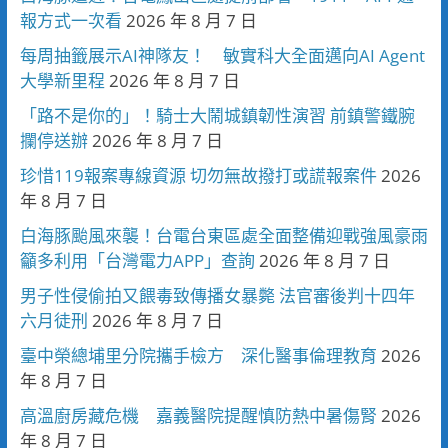
報方式一次看
2026 年 8 月 7 日
每周抽籤展示AI神隊友！ 敏實科大全面邁向AI Agent
大學新里程
2026 年 8 月 7 日
「路不是你的」！騎士大鬧城鎮韌性演習 前鎮警鐵腕
攔停送辦
2026 年 8 月 7 日
珍惜119報案專線資源 切勿無故撥打或謊報案件
2026
年 8 月 7 日
白海豚颱風來襲！台電台東區處全面整備迎戰強風豪雨
籲多利用「台灣電力APP」查詢
2026 年 8 月 7 日
男子性侵偷拍又餵毒致傳播女暴斃 法官審後判十四年
六月徒刑
2026 年 8 月 7 日
臺中榮總埔里分院攜手檢方 深化醫事倫理教育
2026
年 8 月 7 日
高溫廚房藏危機 嘉義醫院提醒慎防熱中暑傷腎
2026
年 8 月 7 日