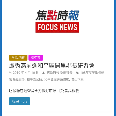
生活.消費
臺中市
盧秀燕前進和平區開里鄰長研習會
2019 年 4 月 10 日
焦點時報 孫總社長
108年度里鄰長研
,
,
,
習會最終場
和平區公所
和平區摩天嶺甜柿
青山下線
盼傾聽在地聲音全力做好市政 【記者高秋敏
Read more