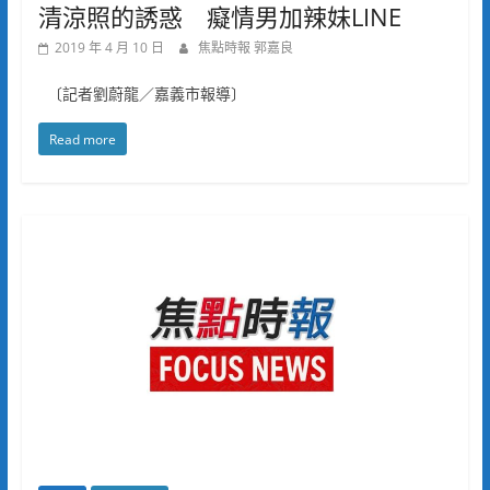
清涼照的誘惑 癡情男加辣妹LINE
2019 年 4 月 10 日
焦點時報 郭嘉良
〔記者劉蔚龍／嘉義市報導〕
Read more