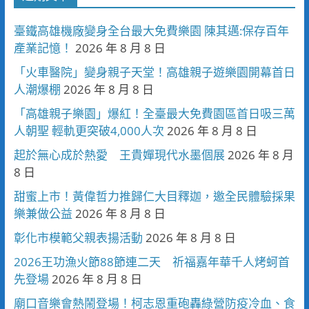
臺鐵高雄機廠變身全台最大免費樂園 陳其邁:保存百年
產業記憶！
2026 年 8 月 8 日
「火車醫院」變身親子天堂！高雄親子遊樂園開幕首日
人潮爆棚
2026 年 8 月 8 日
「高雄親子樂園」爆紅！全臺最大免費園區首日吸三萬
人朝聖 輕軌更突破4,000人次
2026 年 8 月 8 日
起於無心成於熱愛 王貴嬋現代水墨個展
2026 年 8 月
8 日
甜蜜上市！黃偉哲力推歸仁大目釋迦，邀全民體驗採果
樂兼做公益
2026 年 8 月 8 日
彰化市模範父親表揚活動
2026 年 8 月 8 日
2026王功漁火節88節連二天 祈福嘉年華千人烤蚵首
先登場
2026 年 8 月 8 日
廟口音樂會熱鬧登場！柯志恩重砲轟綠營防疫冷血、食