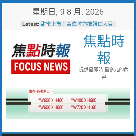
Skip
星期日, 9 8 月, 2026
to
起於無心成於熱愛 王貴嬋現代
content
Latest:
水墨個展
甜蜜上市！黃偉哲力推歸仁大目
焦點時
釋迦，邀全民體驗採果樂兼做公
益
臺鐵高雄機廠變身全台最大免費
報
樂園 陳其邁:保存百年產業記
憶！
「火車醫院」變身親子天堂！高
提供最即時 最多元的內
雄親子遊樂園開幕首日人潮爆棚
容
「高雄親子樂園」爆紅！全臺最
大免費園區首日吸三萬人朝聖
輕軌更突破4,000人次