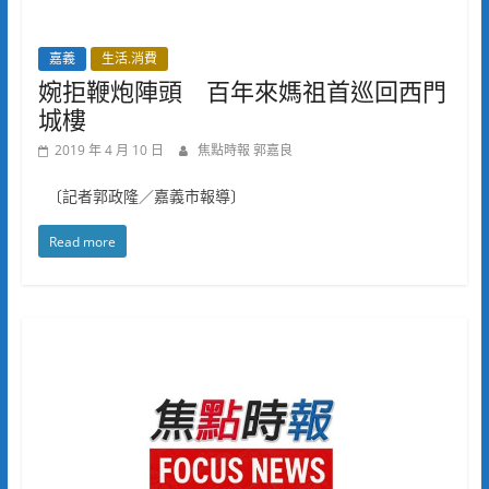
嘉義
生活.消費
婉拒鞭炮陣頭 百年來媽祖首巡回西門
城樓
2019 年 4 月 10 日
焦點時報 郭嘉良
〔記者郭政隆／嘉義市報導〕
Read more