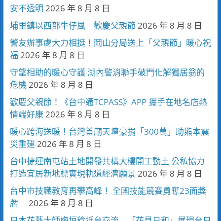
安不透明
2026 年 8 月 8 日
埔里鎮以西部牛仔風 歡慶父親節
2026 年 8 月 8 日
警友辦事處大力相挺！岡山分局送上「父親節」暖心祝
福
2026 年 8 月 8 日
守望相助的暖心守護 湖內警消聯手破門化解獨居翁的
危機
2026 年 8 月 8 日
歡慶父親節！《台中通TCPASS》APP 攜手在地名店熱
情端好康
2026 年 8 月 8 日
暖心跨海送暖！台灣首廟天壇豪捐「300萬」助熊本震
災重建
2026 年 8 月 8 日
台中捷運南屯站土地開發共構大樓開工動土 公私協力
打造宜居新地標實現軌道經濟願景
2026 年 8 月 8 日
台中市技職教育再攀高峰！ 全國技能競賽勇奪23面獎
牌
2026 年 8 月 8 日
日本花藝大師梅垣稔抵台交流 「花見日和」展現台日