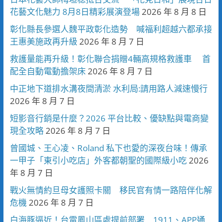
花藝文化魅力 8月8日精彩展演登場
2026 年 8 月 8 日
彰化縣長參選人魏平政彰化造勢 喊福利超越六都承接
王惠美施政再升級
2026 年 8 月 7 日
救護量能再升級！彰化聯合捐贈4輛高規格救護車 首
配全自動電動擔架床
2026 年 8 月 7 日
中正地下道排水溝夜間清淤 水利局:請用路人減速慢行
2026 年 8 月 7 日
短影音行銷是什麼？2026 平台比較、優缺點與電商變
現全攻略
2026 年 8 月 7 日
曾國城、王心凌、Roland 私下也愛的深夜台味！傳承
一甲子「東引小吃店」外客都朝聖的國際級小吃
2026
年 8 月 7 日
戰火無情約旦母女護照卡關 移民官有情一路陪伴化解
危機
2026 年 8 月 7 日
白海豚逼近！台電鳳山區處提前部署 1911、APP通