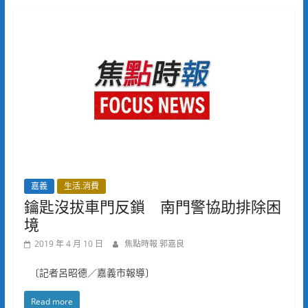
嘉義
生活.消費
鑰匙沒拔車門反鎖 南門警協助排除困
境
2019 年 4 月 10 日
焦點時報 郭嘉良
〔記者呂昭德／嘉義市報導〕
Read more