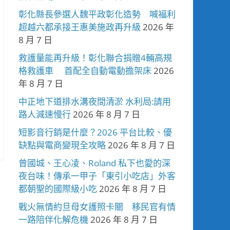
彰化縣長參選人魏平政彰化造勢 喊福利
超越六都承接王惠美施政再升級
2026 年
8 月 7 日
救護量能再升級！彰化聯合捐贈4輛高規
格救護車 首配全自動電動擔架床
2026
年 8 月 7 日
中正地下道排水溝夜間清淤 水利局:請用
路人減速慢行
2026 年 8 月 7 日
短影音行銷是什麼？2026 平台比較、優
缺點與電商變現全攻略
2026 年 8 月 7 日
曾國城、王心凌、Roland 私下也愛的深
夜台味！傳承一甲子「東引小吃店」外客
都朝聖的國際級小吃
2026 年 8 月 7 日
戰火無情約旦母女護照卡關 移民官有情
一路陪伴化解危機
2026 年 8 月 7 日