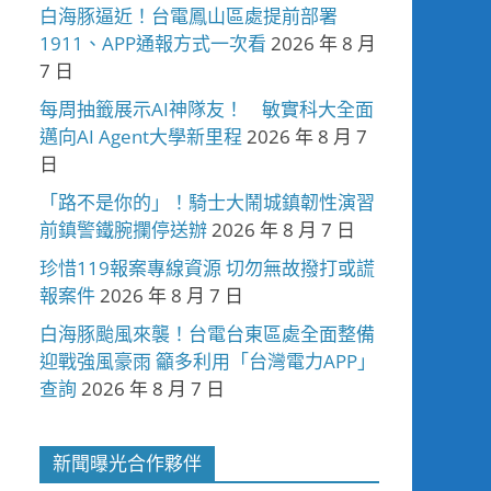
白海豚逼近！台電鳳山區處提前部署
1911、APP通報方式一次看
2026 年 8 月
7 日
每周抽籤展示AI神隊友！ 敏實科大全面
邁向AI Agent大學新里程
2026 年 8 月 7
日
「路不是你的」！騎士大鬧城鎮韌性演習
前鎮警鐵腕攔停送辦
2026 年 8 月 7 日
珍惜119報案專線資源 切勿無故撥打或謊
報案件
2026 年 8 月 7 日
白海豚颱風來襲！台電台東區處全面整備
迎戰強風豪雨 籲多利用「台灣電力APP」
查詢
2026 年 8 月 7 日
新聞曝光合作夥伴