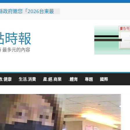
縣政府邀您「2026台東最
空」父親節帶爸爸追星去！
與濱海夏季涼感 台中山
營消暑趣
點時報
市代表隊在花蓮綻放青春與
 2026國際少年運動會勇奪
銀6銅
 最多元的內容
童玩節玩水後吃什麼？礁溪
涮」宜蘭獨家溫體牛、豬、
雞 父親節聚餐新選擇
收水手現身就栽了！前鎮警
伏收網 查扣手機揪出幕後
教.健康
生活.消費
產.經.商業
.體育
專題
國際