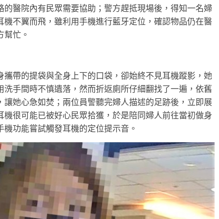
路的醫院內有民眾需要協助；警方趕抵現場後，得知一名婦
耳機不翼而飛，雖利用手機進行藍牙定位，確認物品仍在醫
方幫忙。
身攜帶的提袋與全身上下的口袋，卻始終不見耳機蹤影，她
用洗手間時不慎遺落，然而折返廁所仔細翻找了一遍，依舊
，讓她心急如焚；兩位員警聽完婦人描述的足跡後，立即展
耳機很可能已被好心民眾拾獲，於是陪同婦人前往當初做身
手機功能嘗試觸發耳機的定位提示音。