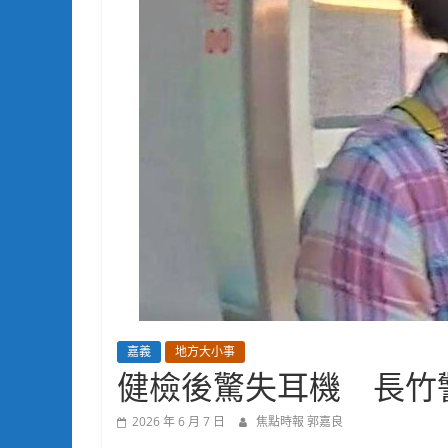
嘉義
地方大小事
健檢後驚失耳機 長竹
2026 年 6 月 7 日
焦點時報 郭嘉良