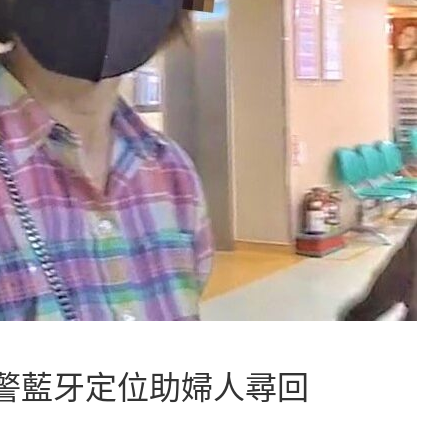
警藍牙定位助婦人尋回