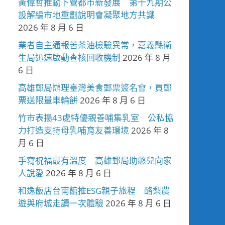
黃偉哲推動下營都市新發展 第十九期公
設解編市地重劃說明會凝聚地方共識
2026 年 8 月 6 日
業者自主通報苦茶油檢驗異常，嘉義縣衛
生局迅速啟動查核回收機制
2026 年 8 月
6 日
高雄郵局辦理臺灣美食郵票簽名會，買郵
票送限量車輪餅
2026 年 8 月 6 日
竹市表揚43處特優親善哺集乳室 公私協
力打造支持母乳哺育友善環境
2026 年 8
月 6 日
手寫祝福最有溫度 高雄郵局助憨兒向家
人說愛
2026 年 8 月 6 日
和逸飯店台南館推ESG親子旅程 酪梨農
遊與府城走讀一次體驗
2026 年 8 月 6 日