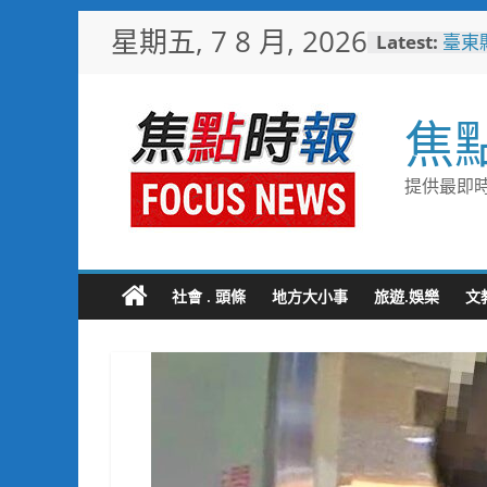
Skip
星期五, 7 8 月, 2026
Latest:
臺東
to
美星
content
森林
海露
焦
台中
夢想
8金6
提供最即時
宜蘭
「動
羊、
詐團
方埋
社會 . 頭條
地方大小事
旅遊.娛樂
文
黑手