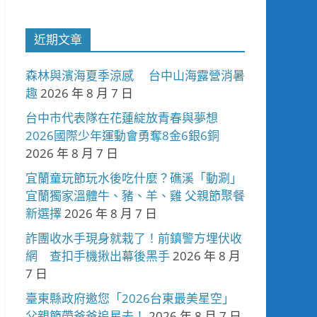
近期文章
森林與濱海夏季涼感 台中山海露營消暑
趣
2026 年 8 月 7 日
台中市代表隊在花蓮綻放青春與夢想
2026國際少年運動會勇奪8金6銀6銅
2026 年 8 月 7 日
宜蘭童玩節玩水後吃什麼？礁溪「動涮」
宜蘭獨家溫體牛、豬、羊、雞 父親節聚餐
新選擇
2026 年 8 月 7 日
詐團收水手現身就栽了！前鎮警方埋伏收
網 查扣手機揪出幕後黑手
2026 年 8 月
7 日
臺東縣政府邀您「2026台東最美星空」
父親節帶爸爸追星去！
2026 年 8 月 7 日