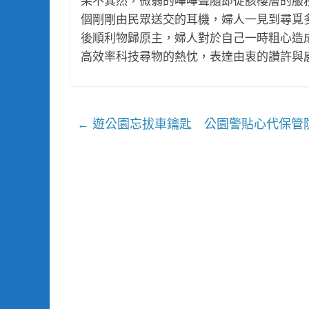
果不其然，微弱的嗶嗶聲隨即從該樓層的服
個剛剛由民眾送交的耳機，婦人一見到尋覓
後順利物歸原主，婦人對於自己一時粗心造
高效率科技尋物的熱忱，表達由衷的讚許與
遊公園忘拔車鑰匙 公園警貼心代保管
←