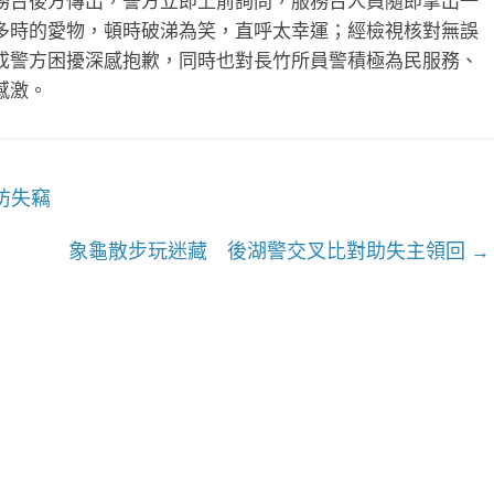
務台後方傳出，警方立即上前詢問，服務台人員隨即拿出一
多時的愛物，頓時破涕為笑，直呼太幸運；經檢視核對無誤
成警方困擾深感抱歉，同時也對長竹所員警積極為民服務、
感激。
防失竊
象龜散步玩迷藏 後湖警交叉比對助失主領回
→