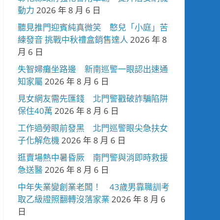
動力
2026 年 8 月 6 日
聽見推門迎賓純真微笑 憨兒「小庭」苦
練發音 挑戰中秋禮盒銷售達人
2026 年 8
月 6 日
失智婦癱坐路邊 新南巡警一眼認出速通
知家屬
2026 年 8 月 6 日
見女網友需先匯錢 北門警戳破詐騙陷阱
保住40萬
2026 年 8 月 6 日
工作過勞眼前發黑 北門巡警眼尖急扶女
子化解危機
2026 年 8 月 6 日
逛賣場熱中暑昏厥 南門警與消即時救援
急送醫
2026 年 8 月 6 日
中年失業變創業老闆！ 43歲男靠職訓考
取乙級證照翻轉沒落家業
2026 年 8 月 6
日