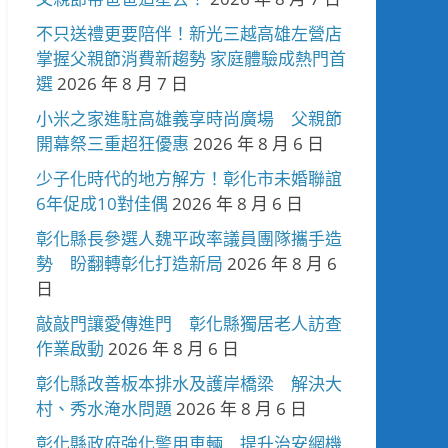
不只送禮更要陪伴！新光三越高雄左營店
掌握父親節消費新趨勢 家庭體驗成熱門首
選
2026 年 8 月 7 日
小米之家進駐高雄義享時尚廣場 父親節
開幕祭三重超狂優惠
2026 年 8 月 6 日
少子化時代的地方解方！彰化市未婚聯誼
6年促成10對佳偶
2026 年 8 月 6 日
彰化縣長參選人魏平政率議員團隊攜手造
勢 盼翻轉彰化打造新局
2026 年 8 月 6
日
敲敲門讓愛傳進門 彰化縣獨居老人訪查
作業啟動
2026 年 8 月 6 日
彰化縣改善板本排水及護岸橋梁 解決大
村、秀水淹水問題
2026 年 8 月 6 日
彰化縣政府強化警用車輛 提升治安網機