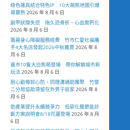
綠色運具結合特色IP 10大萌熊地圖引爆
尋寶熱
2026 年 8 月 6 日
副甲狀腺失控 拖久恐骨折、心血管鈣化
2026 年 8 月 6 日
籌募身心障礙服務經費 竹市仁愛社福攜
手4大名店發起2026中秋義賣
2026 年 8
月 6 日
嘉市10隻大白熊萌登場 帶你解鎖城市新
玩法
2026 年 8 月 6 日
耐心勸導卸心防、同理溝通助團聚 竹警
二分局協助滯留在外男子返家
2026 年 8
月 6 日
助產業提升永續競爭力 低碳化暨節能診
斷方案說明會8/18花蓮登場
2026 年 8 月
6 日