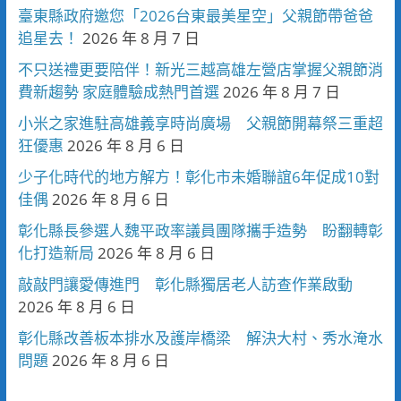
臺東縣政府邀您「2026台東最美星空」父親節帶爸爸
追星去！
2026 年 8 月 7 日
不只送禮更要陪伴！新光三越高雄左營店掌握父親節消
費新趨勢 家庭體驗成熱門首選
2026 年 8 月 7 日
小米之家進駐高雄義享時尚廣場 父親節開幕祭三重超
狂優惠
2026 年 8 月 6 日
少子化時代的地方解方！彰化市未婚聯誼6年促成10對
佳偶
2026 年 8 月 6 日
彰化縣長參選人魏平政率議員團隊攜手造勢 盼翻轉彰
化打造新局
2026 年 8 月 6 日
敲敲門讓愛傳進門 彰化縣獨居老人訪查作業啟動
2026 年 8 月 6 日
彰化縣改善板本排水及護岸橋梁 解決大村、秀水淹水
問題
2026 年 8 月 6 日