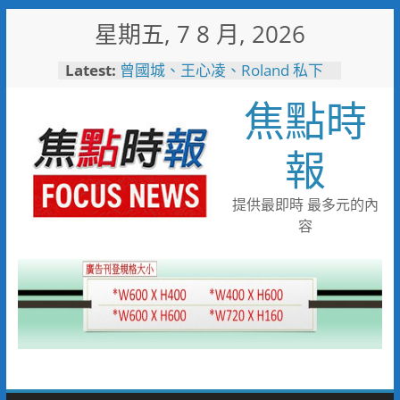
Skip
星期五, 7 8 月, 2026
to
content
Latest:
曾國城、王心凌、Roland 私下
也愛的深夜台味！傳承一甲子
焦點時
「東引小吃店」外客都朝聖的國
際級小吃
彰化縣長參選人魏平政彰化造
報
勢 喊福利超越六都承接王惠美
施政再升級
救護量能再升級！彰化聯合捐贈
提供最即時 最多元的內
4輛高規格救護車 首配全自動
容
電動擔架床
中正地下道排水溝夜間清淤 水
利局:請用路人減速慢行
短影音行銷是什麼？2026 平台
比較、優缺點與電商變現全攻略