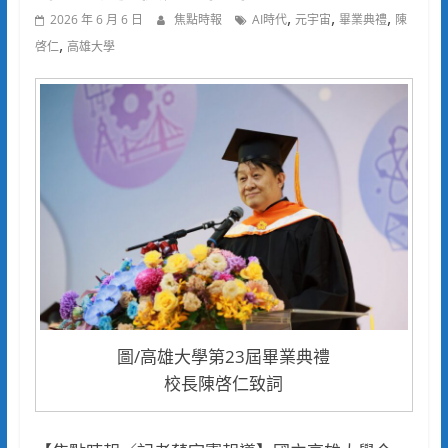
,
,
,
2026 年 6 月 6 日
焦點時報
AI時代
元宇宙
畢業典禮
陳
,
啓仁
高雄大學
圖/高雄大學第23屆畢業典禮
校長陳啓仁致詞