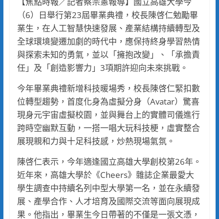
【焦點時報／記者蔡宗憲報導】國立高雄大學今
（6）日舉行第23屆畢業典禮，校長陳啓仁勉勵畢
業生，在人工智慧快速發展、產業結構持續轉型及
全球環境變遷加劇的時代中，應保持終身學習熱情
與探索未知的勇氣，並以「擁抱改變」、「承擔責
任」及「創造影響力」3項期許迎向未來挑戰。
今年畢業典禮新增科技暖場秀，校長陳啓仁緊扣數
位轉型趨勢，首度化身為虛擬分身（Avatar）驚喜
現身元宇宙虛擬校園，並與舞台上的實體司儀進行
跨時空幽默互動，一搭一唱大玩科技梗，虛實整合
展現親和力與十足科技感，炒熱現場氣氛。
陳啓仁表示，今年適逢國立高雄大學創校第26年。
近年來，高雄大學於《Cheers》雜誌企業最愛大
學生調查中持續名列中型大學第一名，並在永續發
展、產學合作、人才培育及國際交流等面向展現成
果。他指出，畢業生今日帶著的不僅是一張文憑，