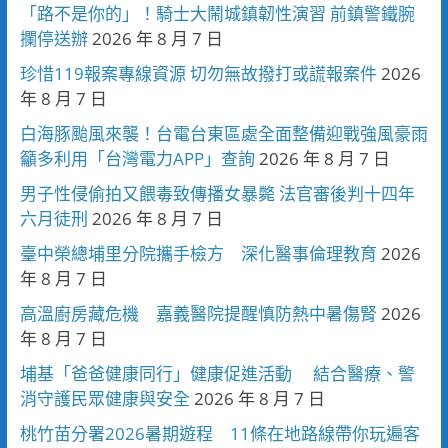
「路不是你的」！騎士大鬧城鎮韌性演習 前鎮警鐵腕
攔停送辦
2026 年 8 月 7 日
珍惜119報案專線資源 切勿無故撥打或謊報案件
2026
年 8 月 7 日
白海豚颱風來襲！台電台東區處全面整備迎戰強風豪雨
籲多利用「台灣電力APP」查詢
2026 年 8 月 7 日
男子性侵偷拍又餵毒致傳播女暴斃 法官審後判十四年
六月徒刑
2026 年 8 月 7 日
臺中榮總埔里分院攜手檢方 深化醫事倫理教育
2026
年 8 月 7 日
高溫廚房藏危機 嘉義醫院提醒慎防熱中暑傷腎
2026
年 8 月 7 日
埔基「爸爸健康同行」健康促進活動 結合醫療、警
消守護民眾健康與安全
2026 年 8 月 7 日
桃竹苗分署2026暑期遊程 11條在地路線帶你玩遍客