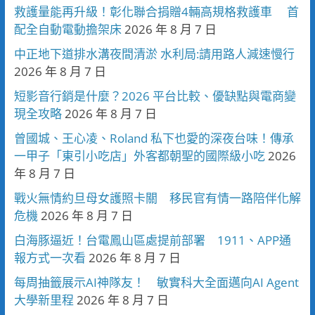
救護量能再升級！彰化聯合捐贈4輛高規格救護車 首
配全自動電動擔架床
2026 年 8 月 7 日
中正地下道排水溝夜間清淤 水利局:請用路人減速慢行
2026 年 8 月 7 日
短影音行銷是什麼？2026 平台比較、優缺點與電商變
現全攻略
2026 年 8 月 7 日
曾國城、王心凌、Roland 私下也愛的深夜台味！傳承
一甲子「東引小吃店」外客都朝聖的國際級小吃
2026
年 8 月 7 日
戰火無情約旦母女護照卡關 移民官有情一路陪伴化解
危機
2026 年 8 月 7 日
白海豚逼近！台電鳳山區處提前部署 1911、APP通
報方式一次看
2026 年 8 月 7 日
每周抽籤展示AI神隊友！ 敏實科大全面邁向AI Agent
大學新里程
2026 年 8 月 7 日