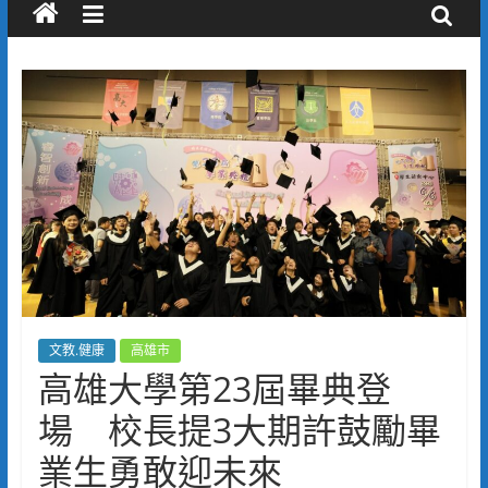
文教.健康
高雄市
高雄大學第23屆畢典登
場 校長提3大期許鼓勵畢
業生勇敢迎未來