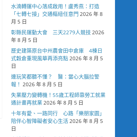
水湳轉運中心落成啟用！盧秀燕：打造
「七轉七接」交通樞紐任意門
2026 年 8
月 5 日
彰縣民運動大會 三天2279人競技
2026
年 8 月 5 日
歷史建築原台中州農會田中倉庫 4棟日
式穀倉重現風華再添亮點
2026 年 8 月 5
日
連玩笑都聽不懂？ 醫：當心大腦拉警
報！
2026 年 8 月 5 日
失業壓力變轉機！55歲工程師靠勞工就業
通計畫再就業
2026 年 8 月 5 日
十年有愛、一路同行 心路「樂朋家園」
陪伴心智障礙者安心生活
2026 年 8 月 5
日