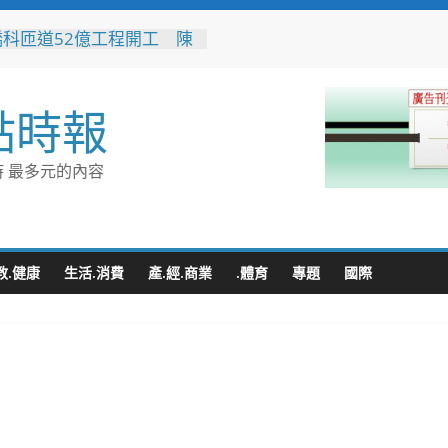
橋科匝道52億工程開工 陳
：打造高雄半導體S廊帶交
脈
水利局推水保闖關活動 親
點時報
走學防災拿好禮
80週年推首款品牌IP「角
 方糖變身萌角色重啟糖業
 最多元的內容
新故事
轉七接」水湳轉運中心交通
門 台中四大轉運中心啟
向智慧新里程
蒲遷村穩步推進 安置地道
教.健康
生活.消費
產.經.商業
.體育
專題
國際
型116年啟動配地