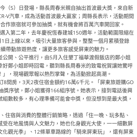
（5）日登場，縣長周春米親自抽出首波最大獎，來自新
CR-V汽車，成為活動首波最大贏家；周縣長表示，活動期間
市的合作旅宿就可參加抽獎，就有機會將百萬汽車開回家。
入第二年，去年慶祝恆春建城150週年，活動範圍限縮在
月1日上線以來，吸引大量旅客參與，整整一個月累積登錄
持續帶動旅遊熱度，讓更多旅客感受屏東的魅力。
公開、公平進行，由5月入住墾丁福華渡假飯店的鄭小姐
幸好鄭小姐即時回電，聽到縣長周春米的致電祝賀讓她驚呼
！」，現場觀眾報以熱烈掌聲，為活動掀起高潮。
間房，3天2夜住宿金額約16萬6千元。「屏東旅遊購GO
組抽獎序號，鄭小姐獲得166組序號。她表示，接到電話後興
號組數較多，有心理準備可能會中獎，但沒想到是最大獎，
、住宿與消費的整體行銷策略，透過「住一晚、玩多點、
感受在地風情與人文魅力，她也化身觀光大使，一一細數屏
文化觀光季」、12條單車路線的「騎來屏東玩」，還有屏東