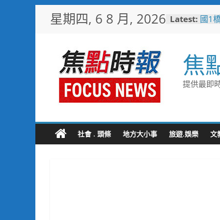
Skip
星期四, 6 8 月, 2026
Latest:
國1
to
其邁
content
通命
高雄
焦
子健
台糖
糖」
提供最即時
文化
「七
任意
用邁
大林
社會 . 頭條
地方大小事
旅遊.娛樂
文
路成