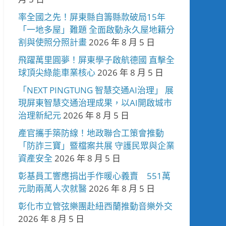
率全國之先！屏東縣自籌縣款破局15年
「一地多屋」難題 全面啟動永久屋地籍分
割與使照分照計畫
2026 年 8 月 5 日
飛躍萬里圓夢！屏東學子啟航德國 直擊全
球頂尖綠能車業核心
2026 年 8 月 5 日
「NEXT PINGTUNG 智慧交通AI治理」 展
現屏東智慧交通治理成果，以AI開啟城市
治理新紀元
2026 年 8 月 5 日
產官攜手築防線！地政聯合工策會推動
「防詐三寶」暨檔案共展 守護民眾與企業
資產安全
2026 年 8 月 5 日
彰基員工響應捐出手作暖心義賣 551萬
元助兩萬人次就醫
2026 年 8 月 5 日
彰化市立管弦樂團赴紐西蘭推動音樂外交
2026 年 8 月 5 日