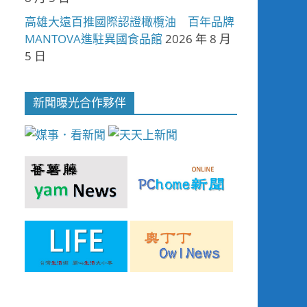
高雄大遠百推國際認證橄欖油 百年品牌
MANTOVA進駐異國食品館
2026 年 8 月
5 日
新聞曝光合作夥伴