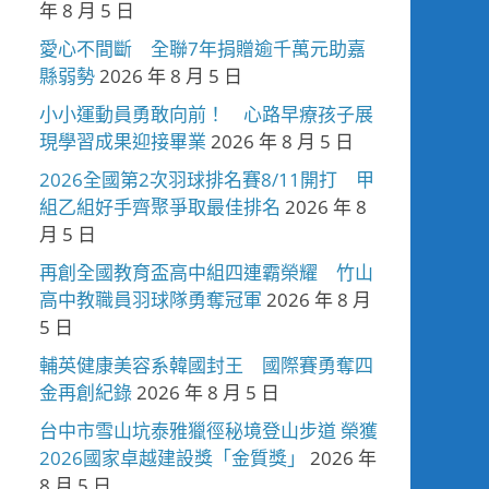
年 8 月 5 日
愛心不間斷 全聯7年捐贈逾千萬元助嘉
縣弱勢
2026 年 8 月 5 日
小小運動員勇敢向前！ 心路早療孩子展
現學習成果迎接畢業
2026 年 8 月 5 日
2026全國第2次羽球排名賽8/11開打 甲
組乙組好手齊聚爭取最佳排名
2026 年 8
月 5 日
再創全國教育盃高中組四連霸榮耀 竹山
高中教職員羽球隊勇奪冠軍
2026 年 8 月
5 日
輔英健康美容系韓國封王 國際賽勇奪四
金再創紀錄
2026 年 8 月 5 日
台中市雪山坑泰雅獵徑秘境登山步道 榮獲
2026國家卓越建設獎「金質獎」
2026 年
8 月 5 日