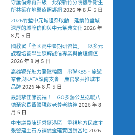
守護偏鄉再升級 北榮新竹分院攜手衛生
所共築在地醫療照護網
2026 年 8 月 5 日
2026竹塹中元城隍祭啟動 延續竹塹城
深厚的城隍信仰與中元祭典文化
2026 年
8 月 5 日
國教署「全國高中暑期研習營」 以多元
課程培養學生瞭解誠信專業與倫理價值
2026 年 8 月 5 日
高雄觀光魅力登陸韓國 串聯KBS、旅遊
業者與KATA嶺南支會 產官學共推城市
品牌
2026 年 8 月 5 日
最誠摯佳節祝福！ GO多藝公益送暖八
德榮家長輩體現敬老尊老精神
2026 年 8
月 5 日
中市議員陳廷秀挺港區 重視地方民瘼主
張營建土石方補償金確實回饋當地
2026