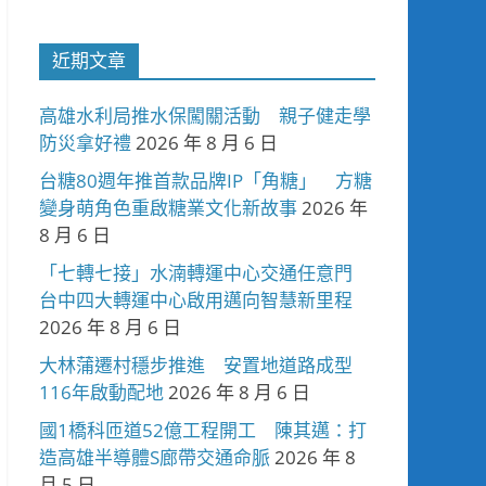
近期文章
高雄水利局推水保闖關活動 親子健走學
防災拿好禮
2026 年 8 月 6 日
台糖80週年推首款品牌IP「角糖」 方糖
變身萌角色重啟糖業文化新故事
2026 年
8 月 6 日
「七轉七接」水湳轉運中心交通任意門
台中四大轉運中心啟用邁向智慧新里程
2026 年 8 月 6 日
大林蒲遷村穩步推進 安置地道路成型
116年啟動配地
2026 年 8 月 6 日
國1橋科匝道52億工程開工 陳其邁：打
造高雄半導體S廊帶交通命脈
2026 年 8
月 5 日