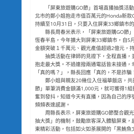
「屏東旅遊購GO節」首場直播抽獎活動今
北市的鄭小姐抱走市值百萬元的Honda新款
持續至10月31日，只要入住屏東33鄉鎮
縣長周春米表示，「屏東旅遊購GO節」邁
恆春半島，今年擴大到屏東33鄉鎮市，自5
金額突破１千萬元、觀光產值超過2億元，
抽獎活動在律師的見證下，全程直播，並
抱走最大獎。不過連撥兩通電話皆未接通，
「真的嗎？」，縣長回應「真的，不是詐騙
鄭小姐與親友20幾位入住福華飯店，共訂8
節」單筆消費金額滿1,000元，就可獲得1
奮到發抖，知道今天有直播，因為自己的序
頻頻表達感謝。
周縣長表示，屏東旅遊購GO節整合觀光
抽大獎」的機制，鼓勵旅客深入體驗屏東，
東精彩活動，包括如火如荼展開的「黑鮪魚