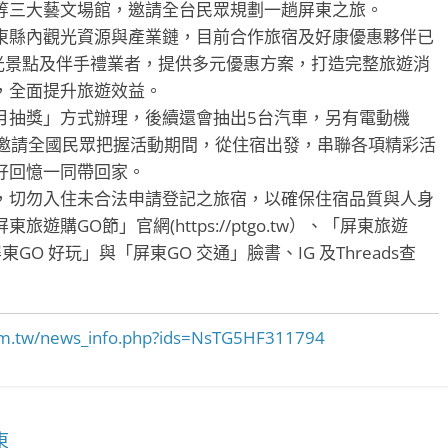
等三大藝文場館，邀請全台民眾規劃一趟屏東之旅。
縣內觀光資源與產業鏈，目前合作旅宿及好康優惠夥伴已
光景點及伴手禮業者，提供多元優惠方案，打造完整旅遊消
，全面提升旅遊效益。
抽獎」方式辦理，後續還會抽出5台汽車，另有電動機
，誠摯邀請全國民眾把握活動期間，從住宿出發，串聯各項精彩活
好回憶一同帶回家。
切勿入住未合法申請登記之旅宿，以確保住宿品質與人身
購GO節」官網(https://ptgo.tw）、「屏東旅遊
m）、「屏東GO 好玩」與「屏東GO 交通」臉書、IG 及Threads查
.com.tw/news_info.php?ids=NsTG5HF311794
東