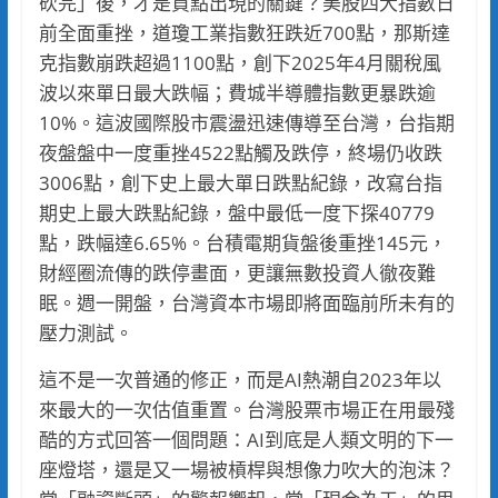
砍完」後，才是買點出現的關鍵？美股四大指數日
前全面重挫，道瓊工業指數狂跌近700點，那斯達
克指數崩跌超過1100點，創下2025年4月關稅風
波以來單日最大跌幅；費城半導體指數更暴跌逾
10%。這波國際股市震盪迅速傳導至台灣，台指期
夜盤盤中一度重挫4522點觸及跌停，終場仍收跌
3006點，創下史上最大單日跌點紀錄，改寫台指
期史上最大跌點紀錄，盤中最低一度下探40779
點，跌幅達6.65%。台積電期貨盤後重挫145元，
財經圈流傳的跌停畫面，更讓無數投資人徹夜難
眠。週一開盤，台灣資本市場即將面臨前所未有的
壓力測試。
這不是一次普通的修正，而是AI熱潮自2023年以
來最大的一次估值重置。台灣股票市場正在用最殘
酷的方式回答一個問題：AI到底是人類文明的下一
座燈塔，還是又一場被槓桿與想像力吹大的泡沫？