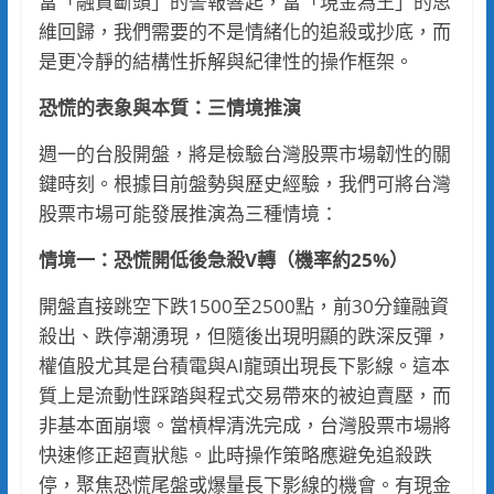
當「融資斷頭」的警報響起，當「現金為王」的思
維回歸，我們需要的不是情緒化的追殺或抄底，而
是更冷靜的結構性拆解與紀律性的操作框架。
恐慌的表象與本質：三情境推演
週一的台股開盤，將是檢驗台灣股票市場韌性的關
鍵時刻。根據目前盤勢與歷史經驗，我們可將台灣
股票市場可能發展推演為三種情境：
情境一：恐慌開低後急殺V轉（機率約25%）
開盤直接跳空下跌1500至2500點，前30分鐘融資
殺出、跌停潮湧現，但隨後出現明顯的跌深反彈，
權值股尤其是台積電與AI龍頭出現長下影線。這本
質上是流動性踩踏與程式交易帶來的被迫賣壓，而
非基本面崩壞。當槓桿清洗完成，台灣股票市場將
快速修正超賣狀態。此時操作策略應避免追殺跌
停，聚焦恐慌尾盤或爆量長下影線的機會。有現金