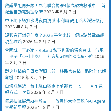
救護量能再升級！彰化聯合捐贈4輛高規格救護車 首
配全自動電動擔架床
2026 年 8 月 7 日
中正地下道排水溝夜間清淤 水利局:請用路人減速慢行
2026 年 8 月 7 日
短影音行銷是什麼？2026 平台比較、優缺點與電商變
現全攻略
2026 年 8 月 7 日
曾國城、王心凌、Roland 私下也愛的深夜台味！傳承
一甲子「東引小吃店」外客都朝聖的國際級小吃
2026
年 8 月 7 日
戰火無情約旦母女護照卡關 移民官有情一路陪伴化解
危機
2026 年 8 月 7 日
白海豚逼近！台電鳳山區處提前部署 1911、APP通
報方式一次看
2026 年 8 月 7 日
每周抽籤展示AI神隊友！ 敏實科大全面邁向AI Agent
大學新里程
2026 年 8 月 7 日