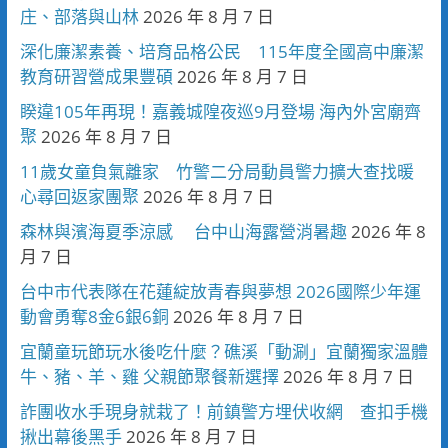
庄、部落與山林
2026 年 8 月 7 日
深化廉潔素養、培育品格公民 115年度全國高中廉潔
教育研習營成果豐碩
2026 年 8 月 7 日
睽違105年再現！嘉義城隍夜巡9月登場 海內外宮廟齊
聚
2026 年 8 月 7 日
11歲女童負氣離家 竹警二分局動員警力擴大查找暖
心尋回返家團聚
2026 年 8 月 7 日
森林與濱海夏季涼感 台中山海露營消暑趣
2026 年 8
月 7 日
台中市代表隊在花蓮綻放青春與夢想 2026國際少年運
動會勇奪8金6銀6銅
2026 年 8 月 7 日
宜蘭童玩節玩水後吃什麼？礁溪「動涮」宜蘭獨家溫體
牛、豬、羊、雞 父親節聚餐新選擇
2026 年 8 月 7 日
詐團收水手現身就栽了！前鎮警方埋伏收網 查扣手機
揪出幕後黑手
2026 年 8 月 7 日