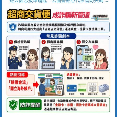
遊公園忘拔車鑰匙 公園警貼心代保管防失竊
→