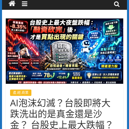
產.經.商業
AI泡沫幻滅？台股即將大
跌洗出的是真金還是沙
金？ 台股史上最大跌幅？