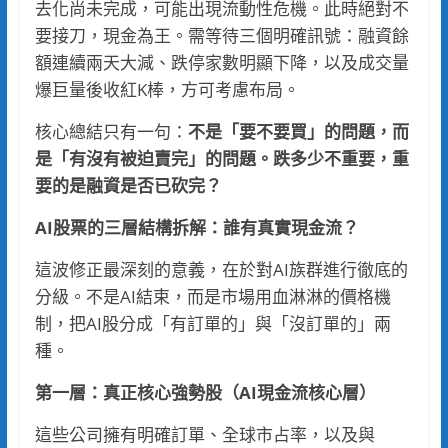
去化尚未完成，可能出現流動性危機。此時絕對不
要接刀，現金為王。需等待三個明確訊號：融資餘
額連續兩天大減、跌停家數明顯下降，以及成交量
爆巨量後收紅K棒，方可考慮布局。
核心總結只有一句：
不是「要不要買」的問題，而
是「有沒有被迫賣完」的問題。跌多少不重要，重
要的是融資是否已砍完？
AI股
票
的三層結構拆解：誰有真實現金流？
這波修正最深刻的意義，在於對AI族群進行徹底的
分級。不是AI結束，而是市場用血淋淋的價格機
制，把AI股分成「有訂單的」與「沒訂單的」兩
種。
第一層：真正核心強勢股（AI現金流核心層）
這些公司擁有明確訂單、全球市占率，以及與