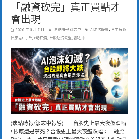
「融資砍完」真正買點才
會出現
,
2026 年 6 月 7 日
焦點時報 鄒志中
AI泡沫股票
台中特派
,
,
,
員鄒志中
台指期狂瀉
台股恐慌殺盤
鄒志中
(焦點時報/鄒志中報導) 台股史上最大夜盤跌幅
! 抄底還是等死？台股史上最大夜盤跌幅：「融資