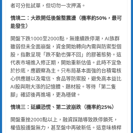
者可分批試單，但切勿一次押滿。
情境二：大跌開低後盤整震盪（機率約50%，最可
能發生）
開盤下跌1000至2000點，無連續跌停潮，AI族群
雖弱但未全面崩盤，資金開始轉向內需與防禦型個
股，指數呈現「跌不動也彈不回」的膠著態勢。這
代表市場進入修正期，開始重新估值。此時不宜急
於抄底，應觀察為主。只布局基本面強的台積電核
心供應鏈以及電信、食品等防禦股，避免高本益比
AI股與剛大漲的記憶體、題材股。等待「第二隻
腳」確認後再進場，更為穩健。
情境三：延續恐慌、第二波崩跌（機率約25%）
開盤重挫2000點以上，融資踩踏導致跌停鎖死，
權值股護盤無力，甚至盤中再破新低。這意味槓桿