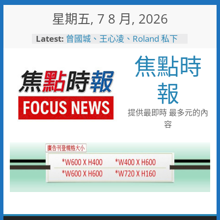
Skip
星期五, 7 8 月, 2026
to
短影音行銷是什麼？2026 平台
content
Latest:
比較、優缺點與電商變現全攻略
曾國城、王心凌、Roland 私下
焦點時
也愛的深夜台味！傳承一甲子
「東引小吃店」外客都朝聖的國
際級小吃
報
彰化縣長參選人魏平政彰化造
勢 喊福利超越六都承接王惠美
施政再升級
提供最即時 最多元的內
救護量能再升級！彰化聯合捐贈
容
4輛高規格救護車 首配全自動
電動擔架床
中正地下道排水溝夜間清淤 水
利局:請用路人減速慢行