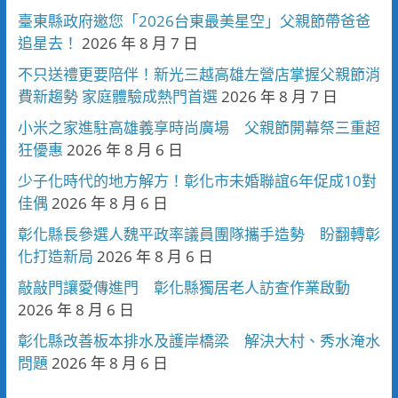
臺東縣政府邀您「2026台東最美星空」父親節帶爸爸
追星去！
2026 年 8 月 7 日
不只送禮更要陪伴！新光三越高雄左營店掌握父親節消
費新趨勢 家庭體驗成熱門首選
2026 年 8 月 7 日
小米之家進駐高雄義享時尚廣場 父親節開幕祭三重超
狂優惠
2026 年 8 月 6 日
少子化時代的地方解方！彰化市未婚聯誼6年促成10對
佳偶
2026 年 8 月 6 日
彰化縣長參選人魏平政率議員團隊攜手造勢 盼翻轉彰
化打造新局
2026 年 8 月 6 日
敲敲門讓愛傳進門 彰化縣獨居老人訪查作業啟動
2026 年 8 月 6 日
彰化縣改善板本排水及護岸橋梁 解決大村、秀水淹水
問題
2026 年 8 月 6 日