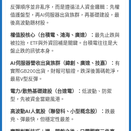
反彈順序並非亂序，而是遵循法人資金邏輯：先權
值護盤型，再AI伺服器出貨族群，再基礎建設，最
後高波動題材股。
權值
股
核心（台積電、鴻海、廣達）：
最先止跌與
被拉抬，ETF與外資回補是關鍵。台積電往往是大
盤止跌的訊號本身。
AI伺服器營收出貨族群（緯創、廣達、技嘉）：
有
實際GB200出貨，財報可驗證，跌深後籌碼乾淨，
最易V型反彈。
電力/散熱基礎建設（台達電）：
低波動、防禦
型，先被資金當避風港。
高波動AI人氣股（聯發科、小型概念股）：
跌最
兇、彈最快，但穩定性最差。