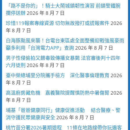
「路不是你的」！騎士大鬧城鎮韌性演習 前鎮警鐵腕
攔停送辦
2026 年 8 月 7 日
珍惜119報案專線資源 切勿無故撥打或謊報案件
2026
年 8 月 7 日
白海豚颱風來襲！台電台東區處全面整備迎戰強風豪雨
籲多利用「台灣電力APP」查詢
2026 年 8 月 7 日
男子性侵偷拍又餵毒致傳播女暴斃 法官審後判十四年
六月徒刑
2026 年 8 月 7 日
臺中榮總埔里分院攜手檢方 深化醫事倫理教育
2026
年 8 月 7 日
高溫廚房藏危機 嘉義醫院提醒慎防熱中暑傷腎
2026
年 8 月 7 日
埔基「爸爸健康同行」健康促進活動 結合醫療、警
消守護民眾健康與安全
2026 年 8 月 7 日
桃竹苗分署2026暑期遊程 11條在地路線帶你玩遍客