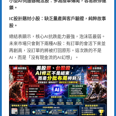
小型AI伺服器概念股：多為接單傳聞，容易跌停連
鎖。
IC設計題材小股：缺乏量產與客戶驗證，純粹故事
股。
總結表顯示，核心AI抗跌能力最強，泡沫區最弱。
未來市場只會剩下兩種AI股：有訂單的會活下來並
再創高，沒訂單的將被打回原形。這次跌的不是
AI，而是「沒有現金流的AI幻想」。