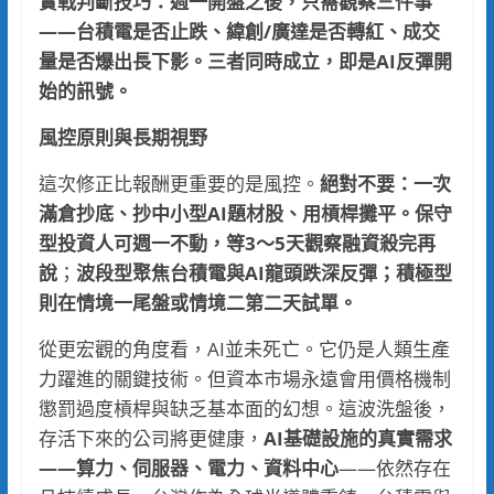
實戰判斷技巧：週一
開盤
之後，只需觀察三件事
——台積電是否止跌、緯創/廣達是否轉紅、成交
量是否爆出長下影。三者同時成立，即是AI反彈開
始的訊號。
風控原則與長期視野
這次修正比報酬更重要的是風控。
絕對不要：一次
滿倉抄底、抄中小型AI題材股、用槓桿攤平。保守
型投資人可週一不動，等3～5天觀察融資殺完再
說
；
波段型聚焦台積電與AI龍頭跌深反彈；積極型
則在情境一尾盤或情境二第二天試單。
從更宏觀的角度看，AI並未死亡。它仍是人類生產
力躍進的關鍵技術。但資本市場永遠會用價格機制
懲罰過度槓桿與缺乏基本面的幻想。這波洗盤後，
存活下來的公司將更健康，
AI基礎設施的真實需求
——算力、伺服器、電力、資料中心
——依然存在