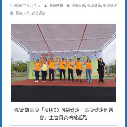
,
,
2026 年 6 月 7 日
焦點時報
健康促進
社區健康
衛武營健
,
,
走
長庚50年
高雄長庚
圖/高雄長庚「長庚50 同樂健走－長庚健走同樂
會」主管貴賓鳴槍起跑