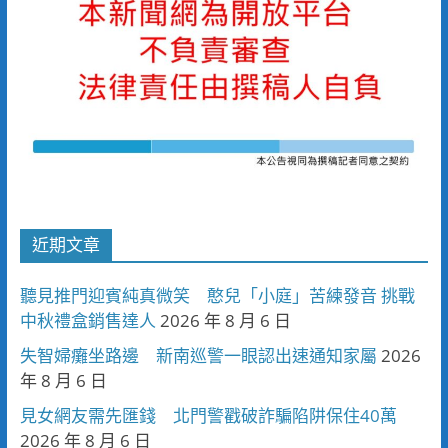
近期文章
聽見推門迎賓純真微笑 憨兒「小庭」苦練發音 挑戰
中秋禮盒銷售達人
2026 年 8 月 6 日
失智婦癱坐路邊 新南巡警一眼認出速通知家屬
2026
年 8 月 6 日
見女網友需先匯錢 北門警戳破詐騙陷阱保住40萬
2026 年 8 月 6 日