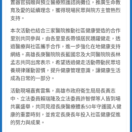
置器官捐贈與預立醫療照護諮詢攤位，推廣生命教
育及愛的延續理念，獲得現場民眾與院方主管熱烈
支持。
本次活動也結合三家醫院推動社區健康營造的合作
里別共同參與，由各里里長帶領居民踴躍健走，透
過醫療與社區攜手合作，進一步強化在地健康支持
網絡。高雄長庚醫院院長藍國忠及大同醫院院長林
孟志共同出席表示，希望透過健走活動帶動民眾培
養規律運動習慣，提升健康管理意識，讓健康生活
成為日常的一部分。
活動現場嘉賓雲集，高雄市政府衛生局局長黃志
中、立法委員賴瑞隆及立法委員許智傑等人皆到場
共襄盛舉，共同見證長庚醫療體系50年守護國人健
康的重要時刻，並肯定長庚長年投入社區健康促進
的努力與成果。