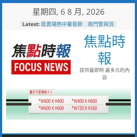
Skip
星期四, 6 8 月, 2026
to
content
Latest:
逛賣場熱中暑昏厥 南門警與消
即時救援急送醫
焦點時
聽見推門迎賓純真微笑 憨兒
「小庭」苦練發音 挑戰中秋禮
盒銷售達人
報
失智婦癱坐路邊 新南巡警一眼
認出速通知家屬
見女網友需先匯錢 北門警戳破
提供最即時 最多元的內
詐騙陷阱保住40萬
容
工作過勞眼前發黑 北門巡警眼
尖急扶女子化解危機