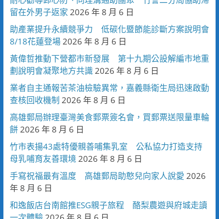
留在外男子返家
2026 年 8 月 6 日
助產業提升永續競爭力 低碳化暨節能診斷方案說明會
8/18花蓮登場
2026 年 8 月 6 日
黃偉哲推動下營都市新發展 第十九期公設解編市地重
劃說明會凝聚地方共識
2026 年 8 月 6 日
業者自主通報苦茶油檢驗異常，嘉義縣衛生局迅速啟動
查核回收機制
2026 年 8 月 6 日
高雄郵局辦理臺灣美食郵票簽名會，買郵票送限量車輪
餅
2026 年 8 月 6 日
竹市表揚43處特優親善哺集乳室 公私協力打造支持
母乳哺育友善環境
2026 年 8 月 6 日
手寫祝福最有溫度 高雄郵局助憨兒向家人說愛
2026
年 8 月 6 日
和逸飯店台南館推ESG親子旅程 酪梨農遊與府城走讀
一次體驗
2026 年 8 月 6 日