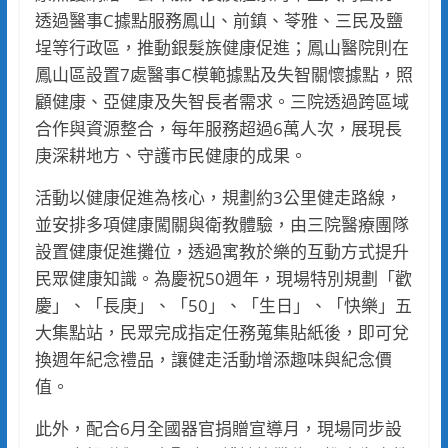
透過醫事C據點服務鳳山、前鎮、苓雅、三民及鹽
埕等行政區，推動銀髮族健康促進；鳳山醫院則在
鳳山區設置7處醫事C模範據點及失智關懷據點，照
顧健康、亞健康及失智長者需求。三院透過跨區域
合作與資源整合，每年服務超過6萬人次，展現長
庚深耕地方、守護市民健康的成果。
活動以健康促進為核心，規劃約3公里健走路線，
並安排多項健康闖關與衛教體驗，由三院醫療團隊
設置健康促進攤位，透過寓教於樂的互動方式提升
民眾健康知識。為慶祝50週年，現場特別規劃「歡
慶」、「長庚」、「50」、「生日」、「快樂」五
大集點站，民眾完成指定任務蒐集貼紙後，即可兌
換週年紀念禮品，讓健走活動增添趣味與紀念價
值。
此外，配合6月全國器官捐贈宣導月，現場同步設