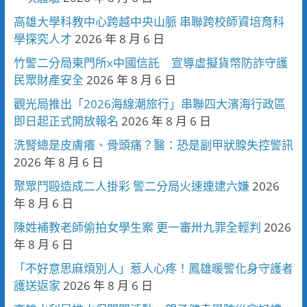
高雄大學科教中心跨越中央山脈 串聯跨校師資培育科
學探究人才
2026 年 8 月 6 日
竹警二分局東門所x中國信託 宣導虛擬貨幣防詐守護
民眾財產安全
2026 年 8 月 6 日
觀光局推出「2026海線潮旅行」串聯四大濱海行政區
即日起正式開放報名
2026 年 8 月 6 日
洗腎總是皮膚癢、骨頭痛？醫：恐是副甲狀腺失控警訊
2026 年 8 月 6 日
聚眾鬥毆造成二人掛彩 警二分局火速連逮六嫌
2026
年 8 月 6 日
陳姓補教老師偷拍女學生案 更一審卅九罪全輕判
2026
年 8 月 6 日
「不好意思麻煩別人」惹人心疼！鳳雄暖警化身守護者
護送返家
2026 年 8 月 6 日