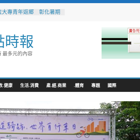
8位大專青年返鄉 彰化暑期
營隊結業
縣運會6項10人破大會紀錄
社區防暴劇力拚全國 環湖
點時報
奪季軍、民榮社區獲佳作
灣好行低碳暢玩小琉球！大
管理處推出暑假好康
 最多元的內容
4,599件作品傳遞拒毒信
「2026港都反毒盃」用畫
造兒童防毒力
教.健康
生活.消費
產.經.商業
.體育
專題
國際