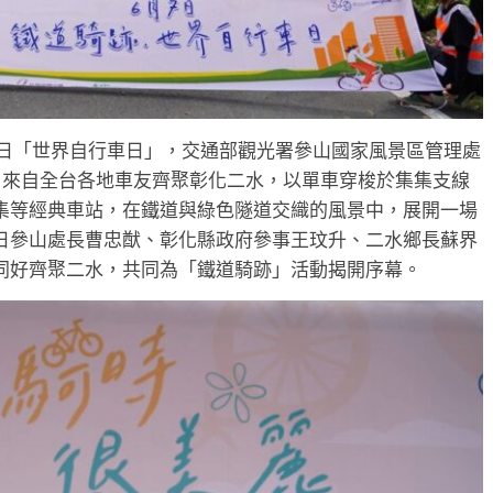
3日「世界自行車日」，交通部觀光署參山國家風景區管理處
引來自全台各地車友齊聚彰化二水，以單車穿梭於集集支線
集等經典車站，在鐵道與綠色隧道交織的風景中，展開一場
日參山處長曹忠猷、彰化縣政府參事王玟升、二水鄉長蘇界
同好齊聚二水，共同為「鐵道騎跡」活動揭開序幕。