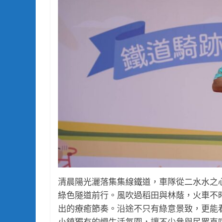
清晨陽光灑落集集線鐵道，車隊從二水水之
綠色隧道前行。風吹過稻田與林蔭，火車不
出的療癒節奏。沿途不只有綠意景致，更能
小鎮獨有的慢生活氛圍，讓不少參與民眾直