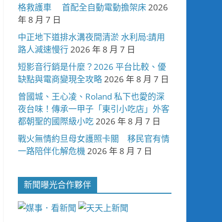
格救護車 首配全自動電動擔架床
2026
年 8 月 7 日
中正地下道排水溝夜間清淤 水利局:請用
路人減速慢行
2026 年 8 月 7 日
短影音行銷是什麼？2026 平台比較、優
缺點與電商變現全攻略
2026 年 8 月 7 日
曾國城、王心凌、Roland 私下也愛的深
夜台味！傳承一甲子「東引小吃店」外客
都朝聖的國際級小吃
2026 年 8 月 7 日
戰火無情約旦母女護照卡關 移民官有情
一路陪伴化解危機
2026 年 8 月 7 日
新聞曝光合作夥伴