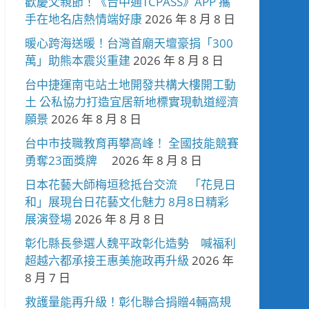
歡慶父親節！《台中通TCPASS》APP 攜
手在地名店熱情端好康
2026 年 8 月 8 日
暖心跨海送暖！台灣首廟天壇豪捐「300
萬」助熊本震災重建
2026 年 8 月 8 日
台中捷運南屯站土地開發共構大樓開工動
土 公私協力打造宜居新地標實現軌道經濟
願景
2026 年 8 月 8 日
台中市技職教育再攀高峰！ 全國技能競賽
勇奪23面獎牌
2026 年 8 月 8 日
日本花藝大師梅垣稔抵台交流 「花見日
和」展現台日花藝文化魅力 8月8日精彩
展演登場
2026 年 8 月 8 日
彰化縣長參選人魏平政彰化造勢 喊福利
超越六都承接王惠美施政再升級
2026 年
8 月 7 日
救護量能再升級！彰化聯合捐贈4輛高規