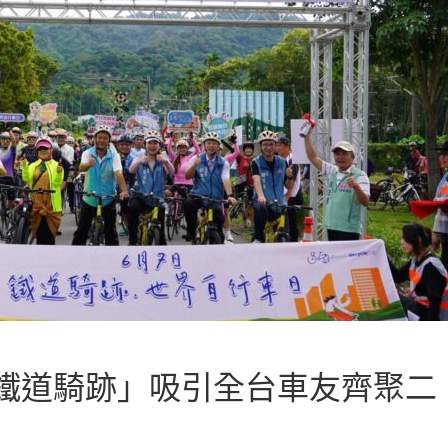
鐵道騎跡」吸引全台車友齊聚二