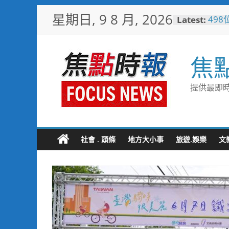
Skip
星期日, 9 8 月, 2026
Latest:
49
to
工讀
content
彰化
臺南
焦
社區
搭台
鵬灣
提供最即時
高雄
念 
筆打
社會 . 頭條
地方大小事
旅遊.娛樂
文