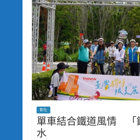
彰化
單車結合鐵道風情 「
水