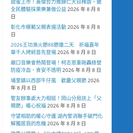
甜蜜上市！黃偉哲力推歸仁大目釋迦，邀
全民體驗採果樂兼做公益
2026 年 8 月 8
日
彰化市模範父親表揚活動
2026 年 8 月 8
日
2026王功漁火節88節連二天 祈福嘉年
華千人烤蚵首先登場
2026 年 8 月 8 日
廟口音樂會熱鬧登場！柯志恩重砲轟綠營
防疫冷血、食安不透明
2026 年 8 月 8 日
埔里鎮以西部牛仔風 歡慶父親節
2026
年 8 月 8 日
警友辦事處大力相挺！岡山分局送上「父
親節」暖心祝福
2026 年 8 月 8 日
守望相助的暖心守護 湖內警消聯手破門化
解獨居翁的危機
2026 年 8 月 8 日