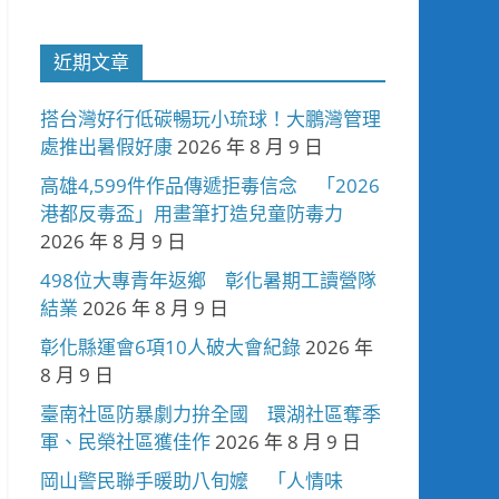
近期文章
搭台灣好行低碳暢玩小琉球！大鵬灣管理
處推出暑假好康
2026 年 8 月 9 日
高雄4,599件作品傳遞拒毒信念 「2026
港都反毒盃」用畫筆打造兒童防毒力
2026 年 8 月 9 日
498位大專青年返鄉 彰化暑期工讀營隊
結業
2026 年 8 月 9 日
彰化縣運會6項10人破大會紀錄
2026 年
8 月 9 日
臺南社區防暴劇力拚全國 環湖社區奪季
軍、民榮社區獲佳作
2026 年 8 月 9 日
岡山警民聯手暖助八旬嬤 「人情味