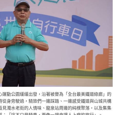
心運動公園緩緩出發，沿著被譽為「全台最美鐵道綠廊」的
時從身旁駛過，騎旅們一邊踩踏、一邊感受鐵道與山城共構
看見濁水老街的人情味、龍泉站周邊的純樸聚落，以及集集
呼：「這不只是騎車，更像一場會讓人上癮的旅行」。