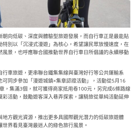
漸朝向低碳、深度與體驗型旅遊發展，而自行車正是最能貼
動特別以「沉浸式漫遊」為核心，希望讓民眾放慢速度，在
然風景，也呼應聯合國推動世界自行車日所倡議的永續移動
自行車旅遊，更串聯台鐵集集線與臺灣好行等公共運輸系
可同步參加「漫遊城鎮×集章認證活動」，活動從5月16
章，集滿3個，就可獲得商家抵用卷100元，另完成6條路線
摸彩活動，鼓勵遊客深入巷弄探索，讓騎旅從單純活動延伸
與地方觀光資源，推出更多具國際觀光潛力的低碳旅遊體
讓世界看見臺灣最迷人的綠色旅行風景。