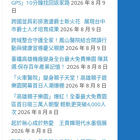
GPS」10分鐘找回返家路
2026 年 8 月 9
日
跨國並肩彩排激盪爵士新火花 展現台中
市爵士人才培育成果
2026 年 8 月 9 日
跨域整合守護全家！鳳山醫院結合閱讀行
動與健康宣導慶父親節
2026 年 8 月 9 日
臺鐵高雄機廠變身全台最大免費樂園 陳其
邁:保存百年產業記憶！
2026 年 8 月 8 日
「火車醫院」變身親子天堂！高雄親子遊
樂園開幕首日人潮爆棚
2026 年 8 月 8 日
「高雄親子樂園」爆紅！全臺最大免費園
區首日吸三萬人朝聖 輕軌更突破4,000人
次
2026 年 8 月 8 日
起於無心成於熱愛 王貴嬋現代水墨個展
2026 年 8 月 8 日