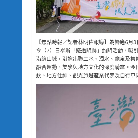
【焦點時報／記者林明佑報導】為響應6月
今（7）日舉辦「鐵道騎跡」約騎活動，吸
沿線山城，沿途串聯二水、濁水、龍泉及集
融合運動、美學與地方文化的深度騎旅。今
欽、地方仕紳、觀光旅遊產業代表及自行車