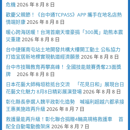
危機
2026 年 8 月 8 日
歡慶父親節！《台中通TCPASS》APP 攜手在地名店熱
情端好康
2026 年 8 月 8 日
暖心跨海送暖！台灣首廟天壇豪捐「300萬」助熊本震
災重建
2026 年 8 月 8 日
台中捷運南屯站土地開發共構大樓開工動土 公私協力
打造宜居新地標實現軌道經濟願景
2026 年 8 月 8 日
台中市技職教育再攀高峰！ 全國技能競賽勇奪23面獎
牌
2026 年 8 月 8 日
日本花藝大師梅垣稔抵台交流 「花見日和」展現台日
花藝文化魅力 8月8日精彩展演登場
2026 年 8 月 8 日
彰化縣長參選人魏平政彰化造勢 喊福利超越六都承接
王惠美施政再升級
2026 年 8 月 7 日
救護量能再升級！彰化聯合捐贈4輛高規格救護車 首
配全自動電動擔架床
2026 年 8 月 7 日