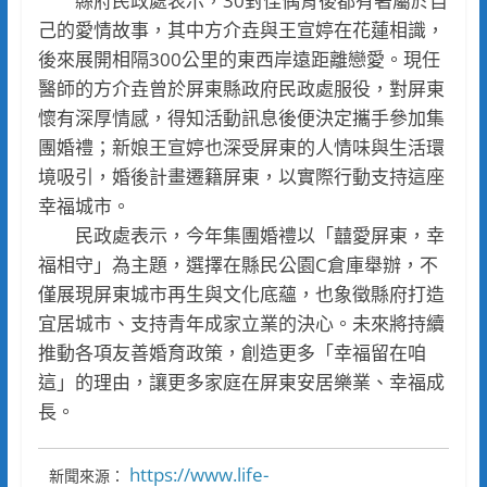
縣府民政處表示，30對佳偶背後都有著屬於自
己的愛情故事，其中方介垚與王宣婷在花蓮相識，
後來展開相隔300公里的東西岸遠距離戀愛。現任
醫師的方介垚曾於屏東縣政府民政處服役，對屏東
懷有深厚情感，得知活動訊息後便決定攜手參加集
團婚禮；新娘王宣婷也深受屏東的人情味與生活環
境吸引，婚後計畫遷籍屏東，以實際行動支持這座
幸福城市。
民政處表示，今年集團婚禮以「囍愛屏東，幸
福相守」為主題，選擇在縣民公園C倉庫舉辦，不
僅展現屏東城市再生與文化底蘊，也象徵縣府打造
宜居城市、支持青年成家立業的決心。未來將持續
推動各項友善婚育政策，創造更多「幸福留在咱
這」的理由，讓更多家庭在屏東安居樂業、幸福成
長。
https://www.life-
新聞來源：