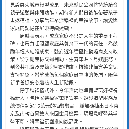
見證屏東城市轉型成果。未來縣民公園將持續結合
親子遊憩與休閒功能，期待新人們日後能帶著孩子
重返這裡，分享當年舉辦婚禮的幸福故事，讓愛與
家庭的記憶在屏東持續延續。
周縣長表示，成立家庭不只是人生的重要里程
碑，也肩負起照顧家庭與養育下一代的責任。為鼓
勵年輕人結婚成家，縣府近年積極推動婚育支持政
策，從孕期產檢交通補助、生育津貼、月嫂服務，
到公共托育及嬰幼兒照顧措施，持續建構完善育兒
支持網絡，希望成為每個家庭最堅強的後盾，陪伴
新手爸媽安心迎接人生新階段。
除了婚禮儀式外，今年活動也準備豐富好禮祝
福新人，包括家樂福家電提貨券、婚紗造型服務及
總價值超過15萬元的抽獎獎品，並加碼抽出日本東
京及南韓首爾雙人來回蜜月機票，現場驚呼聲與掌
聲不斷，將幸福氛圍推向最高潮。