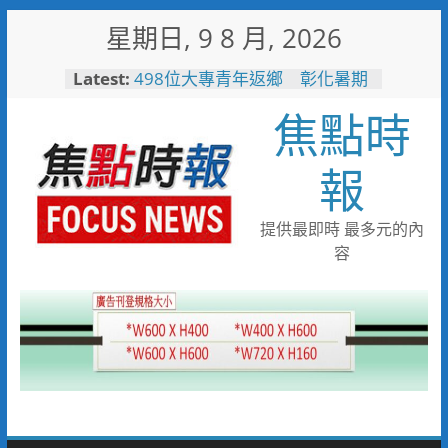
Skip
星期日, 9 8 月, 2026
to
content
Latest:
498位大專青年返鄉 彰化暑期
工讀營隊結業
焦點時
台東最美星空成功場爆滿 亂彈
阿翔壓軸嗨唱「完美落地」
3500人共度夏夜
報
高雄親子遊樂園爆人氣！單日
3.5萬人湧入 首週末破6.5萬人
搭台灣好行低碳暢玩小琉球！大
提供最即時 最多元的內
鵬灣管理處推出暑假好康
容
高雄4,599件作品傳遞拒毒信
念 「2026港都反毒盃」用畫
筆打造兒童防毒力