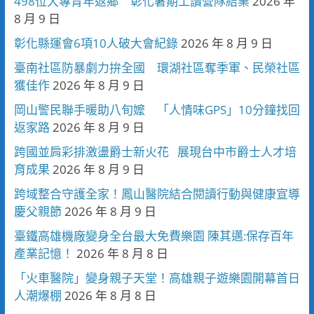
498位大專青年返鄉 彰化暑期工讀營隊結業
2026 年
8 月 9 日
彰化縣運會6項10人破大會紀錄
2026 年 8 月 9 日
臺南社區防暴劇力拚全國 環湖社區奪季軍、民榮社區
獲佳作
2026 年 8 月 9 日
岡山警民聯手暖助八旬嬤 「人情味GPS」10分鐘找回
返家路
2026 年 8 月 9 日
跨國並肩彩排激盪爵士新火花 展現台中市爵士人才培
育成果
2026 年 8 月 9 日
跨域整合守護全家！鳳山醫院結合閱讀行動與健康宣導
慶父親節
2026 年 8 月 9 日
臺鐵高雄機廠變身全台最大免費樂園 陳其邁:保存百年
產業記憶！
2026 年 8 月 8 日
「火車醫院」變身親子天堂！高雄親子遊樂園開幕首日
人潮爆棚
2026 年 8 月 8 日