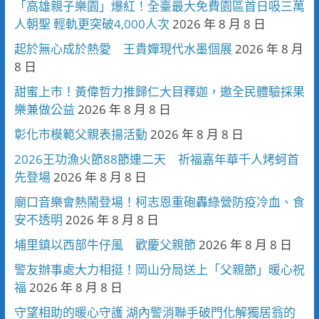
「高雄親子樂園」爆紅！全臺最大免費園區首日吸三萬
人朝聖 輕軌更突破4,000人次
2026 年 8 月 8 日
起於無心成於熱愛 王貴嬋現代水墨個展
2026 年 8 月
8 日
甜蜜上市！黃偉哲力推歸仁大目釋迦，邀全民體驗採果
樂兼做公益
2026 年 8 月 8 日
彰化市模範父親表揚活動
2026 年 8 月 8 日
2026王功漁火節88節連二天 祈福嘉年華千人烤蚵首
先登場
2026 年 8 月 8 日
廟口音樂會熱鬧登場！柯志恩重砲轟綠營防疫冷血、食
安不透明
2026 年 8 月 8 日
埔里鎮以西部牛仔風 歡慶父親節
2026 年 8 月 8 日
警友辦事處大力相挺！岡山分局送上「父親節」暖心祝
福
2026 年 8 月 8 日
守望相助的暖心守護 湖內警消聯手破門化解獨居翁的