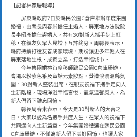
【記者林家慶報導】
屏東縣政府7日於縣民公園C倉庫舉辦年度集團
婚禮，由縣長周春米擔任主婚人、屏東地方法院院
長李昭彥擔任證婚人，共有30對新人攜手步上紅
毯，在親友與眾人見證下互許終身。周縣長表示，
縣府持續打造友善成家環境，期盼讓更多年輕人在
屏東落地生根、成家立業，打造幸福城市。
今年集團婚禮首度移師縣民公園C倉庫舉辦，
會場以粉紫色系及童話元素妝點，營造浪漫溫馨氛
圍。30對新人盛裝出席，在親友祝福下攜手走向人
生新階段，現場洋溢幸福喜悅，氣氛溫馨感人，為
新人們留下難忘回憶。
縣長周春米表示，今天是30對新人的大喜之
日，大家以愛為名攜手共度人生，在眾人的祝福下
共同邁向人生新篇章。今年集團婚禮選在縣民公園
C倉庫舉辦，不僅為新人留下美好回憶，也讓大家