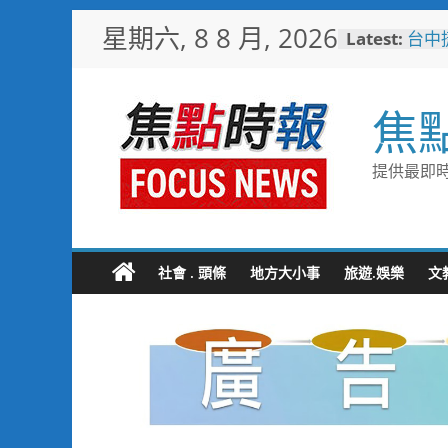
Skip
星期六, 8 8 月, 2026
Latest:
台中
to
樓開
content
新地
警友
焦
送上
守望
聯手
提供最即時
歡慶
TCP
情端
暖心
捐「
社會 . 頭條
地方大小事
旅遊.娛樂
文