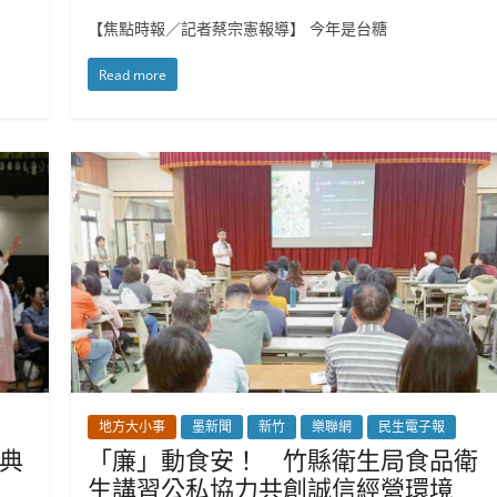
【焦點時報／記者蔡宗憲報導】 今年是台糖
Read more
地方大小事
墨新聞
新竹
樂聯網
民生電子報
典
「廉」動食安！ 竹縣衛生局食品衛
生講習公私協力共創誠信經營環境