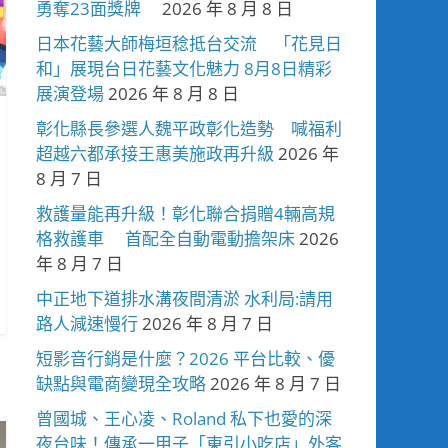
勇奪23面獎牌
2026 年 8 月 8 日
日本花藝大師梅垣稔抵台交流 「花見日
和」展現台日花藝文化魅力 8月8日精彩
展演登場
2026 年 8 月 8 日
彰化縣長參選人魏平政彰化造勢 喊福利
超越六都承接王惠美施政再升級
2026 年
8 月 7 日
救護量能再升級！彰化聯合捐贈4輛高規
格救護車 首配全自動電動擔架床
2026
年 8 月 7 日
中正地下道排水溝夜間清淤 水利局:請用
路人減速慢行
2026 年 8 月 7 日
短影音行銷是什麼？2026 平台比較、優
缺點與電商變現全攻略
2026 年 8 月 7 日
曾國城、王心凌、Roland 私下也愛的深
夜台味！傳承一甲子「東引小吃店」外客