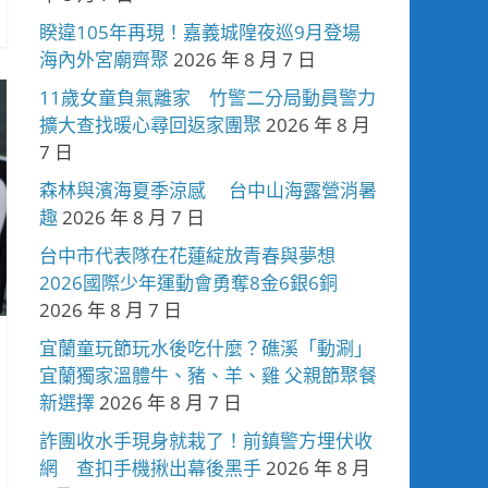
睽違105年再現！嘉義城隍夜巡9月登場
海內外宮廟齊聚
2026 年 8 月 7 日
11歲女童負氣離家 竹警二分局動員警力
擴大查找暖心尋回返家團聚
2026 年 8 月
7 日
森林與濱海夏季涼感 台中山海露營消暑
趣
2026 年 8 月 7 日
台中市代表隊在花蓮綻放青春與夢想
2026國際少年運動會勇奪8金6銀6銅
2026 年 8 月 7 日
宜蘭童玩節玩水後吃什麼？礁溪「動涮」
宜蘭獨家溫體牛、豬、羊、雞 父親節聚餐
新選擇
2026 年 8 月 7 日
詐團收水手現身就栽了！前鎮警方埋伏收
網 查扣手機揪出幕後黑手
2026 年 8 月