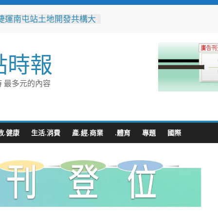
捷運南屯站土地開發共構大
工動土 公私協力打造宜居
標實現軌道經濟願景
辦事處大力相挺！岡山分局
點時報
「父親節」暖心祝福
相助的暖心守護 湖內警消
破門化解獨居翁的危機
 最多元的內容
父親節！《台中通
ASS》APP 攜手在地名店熱
好康
跨海送暖！台灣首廟天壇豪
300萬」助熊本震災重建
教.健康
生活.消費
產.經.商業
.體育
專題
國際