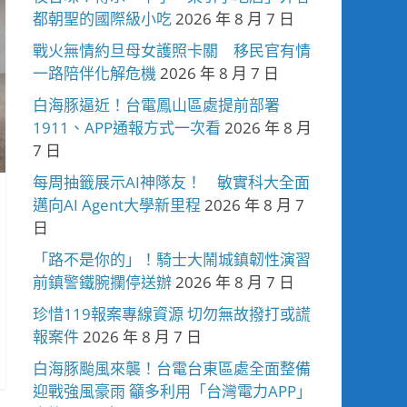
都朝聖的國際級小吃
2026 年 8 月 7 日
戰火無情約旦母女護照卡關 移民官有情
一路陪伴化解危機
2026 年 8 月 7 日
白海豚逼近！台電鳳山區處提前部署
1911、APP通報方式一次看
2026 年 8 月
7 日
每周抽籤展示AI神隊友！ 敏實科大全面
邁向AI Agent大學新里程
2026 年 8 月 7
日
「路不是你的」！騎士大鬧城鎮韌性演習
前鎮警鐵腕攔停送辦
2026 年 8 月 7 日
珍惜119報案專線資源 切勿無故撥打或謊
報案件
2026 年 8 月 7 日
白海豚颱風來襲！台電台東區處全面整備
迎戰強風豪雨 籲多利用「台灣電力APP」