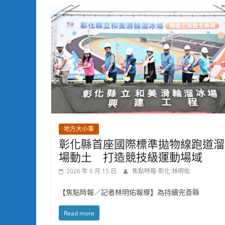
地方大小事
彰化縣首座國際標準拋物線跑道溜
場動土 打造競技級運動場域
2026 年 6 月 15 日
焦點時報-彰化 林明佑
【焦點時報／記者林明佑報導】為持續完善縣
Read more