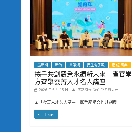
墨新聞
新竹
樂聯網
民生電子報
產.經.商業
攜手共創農業永續新未來 產官學
方齊聚雲菁人才名人講座
2026 年 6 月 15 日
焦點時報-新竹 記者羅大元
▲「雲菁人才名人講座」攜手產學合作共創農
Read more