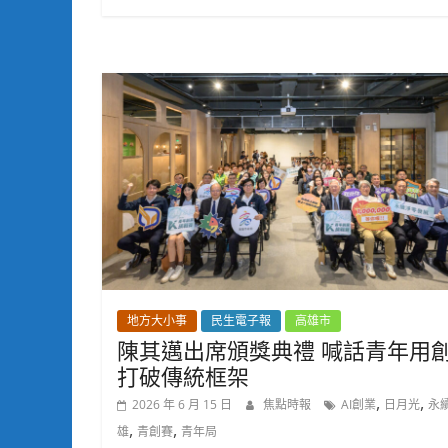
地方大小事
民生電子報
高雄市
陳其邁出席頒獎典禮 喊話青年用
打破傳統框架
,
,
2026 年 6 月 15 日
焦點時報
AI創業
日月光
永
,
,
雄
青創賽
青年局