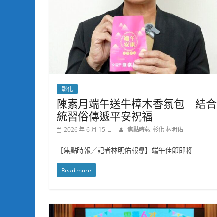
彰化
陳素月端午送牛樟木香氛包 結合
統習俗傳遞平安祝福
2026 年 6 月 15 日
焦點時報-彰化 林明佑
【焦點時報／記者林明佑報導】端午佳節即將
Read more