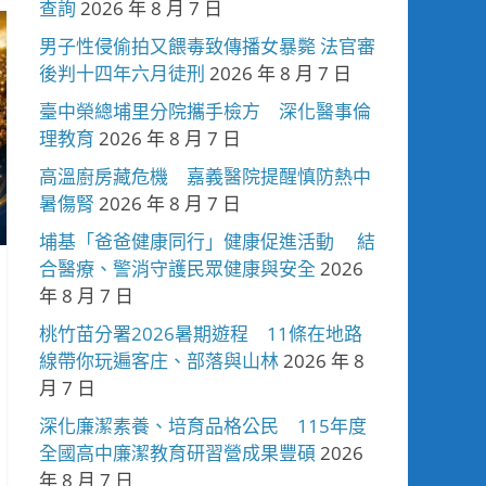
查詢
2026 年 8 月 7 日
男子性侵偷拍又餵毒致傳播女暴斃 法官審
後判十四年六月徒刑
2026 年 8 月 7 日
臺中榮總埔里分院攜手檢方 深化醫事倫
理教育
2026 年 8 月 7 日
高溫廚房藏危機 嘉義醫院提醒慎防熱中
暑傷腎
2026 年 8 月 7 日
埔基「爸爸健康同行」健康促進活動 結
合醫療、警消守護民眾健康與安全
2026
年 8 月 7 日
桃竹苗分署2026暑期遊程 11條在地路
線帶你玩遍客庄、部落與山林
2026 年 8
月 7 日
深化廉潔素養、培育品格公民 115年度
全國高中廉潔教育研習營成果豐碩
2026
年 8 月 7 日