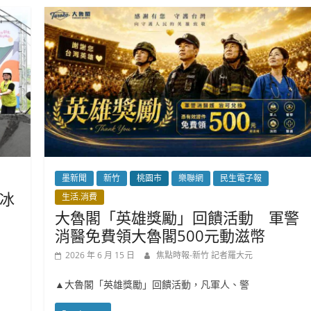
墨新聞
新竹
桃園市
樂聯網
民生電子報
冰
生活.消費
大魯閣「英雄獎勵」回饋活動 軍警
消醫免費領大魯閣500元動滋幣
2026 年 6 月 15 日
焦點時報-新竹 記者羅大元
▲大魯閣「英雄獎勵」回饋活動，凡軍人、警