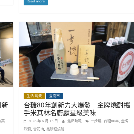
Read more
生活.消費
臺南市
創新
台糖80年創新力大爆發 金牌燒酎攜
手米其林名廚獻星級美味
,
,
續高
2026 年 6 月 15 日
焦點時報
一步燒
台糖80年
金牌
,
,
烈酒
雪花肉
黑砂糖燒酎