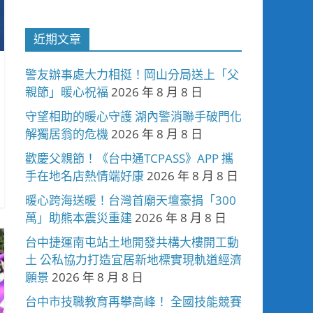
近期文章
警友辦事處大力相挺！岡山分局送上「父
親節」暖心祝福
2026 年 8 月 8 日
守望相助的暖心守護 湖內警消聯手破門化
解獨居翁的危機
2026 年 8 月 8 日
歡慶父親節！《台中通TCPASS》APP 攜
手在地名店熱情端好康
2026 年 8 月 8 日
暖心跨海送暖！台灣首廟天壇豪捐「300
萬」助熊本震災重建
2026 年 8 月 8 日
台中捷運南屯站土地開發共構大樓開工動
土 公私協力打造宜居新地標實現軌道經濟
願景
2026 年 8 月 8 日
台中市技職教育再攀高峰！ 全國技能競賽