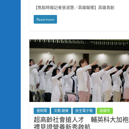
【焦點時報記者張淑慧／高雄報導】高雄青創
Read more
墨新聞
文教.健康
民生電子報
高雄市
超高齡社會搶人才 輔英科大加袍
禮見證營養新秀啟航