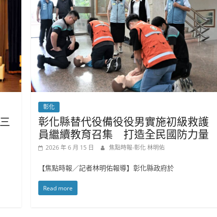
彰化
三
彰化縣替代役備役役男實施初級救護
員繼續教育召集 打造全民國防力量
2026 年 6 月 15 日
焦點時報-彰化 林明佑
【焦點時報／記者林明佑報導】彰化縣政府於
Read more