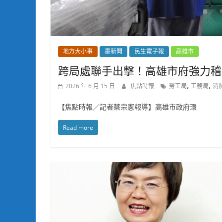
地方大小事
墨新聞
民生電子報
高雄市
跨局處聯手出擊！高雄市府強力稽
,
,
2026 年 6 月 15 日
焦點時報
勞工局
工務局
消
【焦點時報／記者蔡宗憲報導】高雄市政府環
Read more