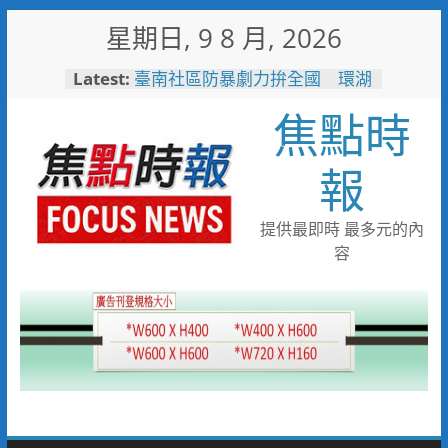
Skip
星期日, 9 8 月, 2026
to
content
Latest:
臺南社區防暴劇力拚全國 環湖
社區奪季軍、民榮社區獲佳作
焦點時
搭台灣好行低碳暢玩小琉球！大
鵬灣管理處推出暑假好康
高雄4,599件作品傳遞拒毒信
報
念 「2026港都反毒盃」用畫
筆打造兒童防毒力
498位大專青年返鄉 彰化暑期
提供最即時 最多元的內
工讀營隊結業
容
彰化縣運會6項10人破大會紀錄