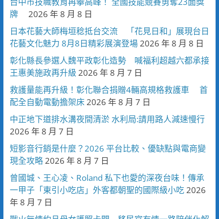
台中市技職教育再攀高峰！ 全國技能競賽勇奪23面獎
牌
2026 年 8 月 8 日
日本花藝大師梅垣稔抵台交流 「花見日和」展現台日
花藝文化魅力 8月8日精彩展演登場
2026 年 8 月 8 日
彰化縣長參選人魏平政彰化造勢 喊福利超越六都承接
王惠美施政再升級
2026 年 8 月 7 日
救護量能再升級！彰化聯合捐贈4輛高規格救護車 首
配全自動電動擔架床
2026 年 8 月 7 日
中正地下道排水溝夜間清淤 水利局:請用路人減速慢行
2026 年 8 月 7 日
短影音行銷是什麼？2026 平台比較、優缺點與電商變
現全攻略
2026 年 8 月 7 日
曾國城、王心凌、Roland 私下也愛的深夜台味！傳承
一甲子「東引小吃店」外客都朝聖的國際級小吃
2026
年 8 月 7 日