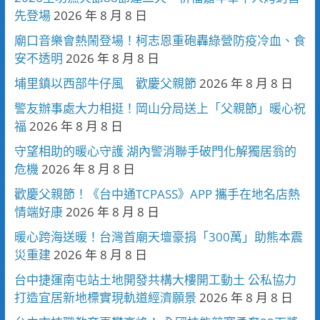
先登場
2026 年 8 月 8 日
廟口音樂會熱鬧登場！柯志恩重砲轟綠營防疫冷血、食
安不透明
2026 年 8 月 8 日
埔里鎮以西部牛仔風 歡慶父親節
2026 年 8 月 8 日
警友辦事處大力相挺！岡山分局送上「父親節」暖心祝
福
2026 年 8 月 8 日
守望相助的暖心守護 湖內警消聯手破門化解獨居翁的
危機
2026 年 8 月 8 日
歡慶父親節！《台中通TCPASS》APP 攜手在地名店熱
情端好康
2026 年 8 月 8 日
暖心跨海送暖！台灣首廟天壇豪捐「300萬」助熊本震
災重建
2026 年 8 月 8 日
台中捷運南屯站土地開發共構大樓開工動土 公私協力
打造宜居新地標實現軌道經濟願景
2026 年 8 月 8 日