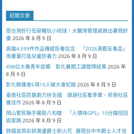
近期文章
搭台灣好行低碳暢玩小琉球！大鵬灣管理處推出暑假好
康
2026 年 8 月 9 日
高雄4,599件作品傳遞拒毒信念 「2026港都反毒盃」
用畫筆打造兒童防毒力
2026 年 8 月 9 日
498位大專青年返鄉 彰化暑期工讀營隊結業
2026 年
8 月 9 日
彰化縣運會6項10人破大會紀錄
2026 年 8 月 9 日
臺南社區防暴劇力拚全國 環湖社區奪季軍、民榮社區
獲佳作
2026 年 8 月 9 日
岡山警民聯手暖助八旬嬤 「人情味GPS」10分鐘找回
返家路
2026 年 8 月 9 日
跨國並肩彩排激盪爵士新火花 展現台中市爵士人才培