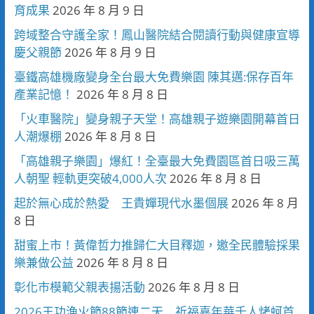
育成果
2026 年 8 月 9 日
跨域整合守護全家！鳳山醫院結合閱讀行動與健康宣導
慶父親節
2026 年 8 月 9 日
臺鐵高雄機廠變身全台最大免費樂園 陳其邁:保存百年
產業記憶！
2026 年 8 月 8 日
「火車醫院」變身親子天堂！高雄親子遊樂園開幕首日
人潮爆棚
2026 年 8 月 8 日
「高雄親子樂園」爆紅！全臺最大免費園區首日吸三萬
人朝聖 輕軌更突破4,000人次
2026 年 8 月 8 日
起於無心成於熱愛 王貴嬋現代水墨個展
2026 年 8 月
8 日
甜蜜上市！黃偉哲力推歸仁大目釋迦，邀全民體驗採果
樂兼做公益
2026 年 8 月 8 日
彰化市模範父親表揚活動
2026 年 8 月 8 日
2026王功漁火節88節連二天 祈福嘉年華千人烤蚵首