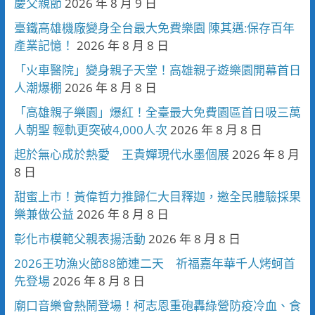
慶父親節
2026 年 8 月 9 日
臺鐵高雄機廠變身全台最大免費樂園 陳其邁:保存百年
產業記憶！
2026 年 8 月 8 日
「火車醫院」變身親子天堂！高雄親子遊樂園開幕首日
人潮爆棚
2026 年 8 月 8 日
「高雄親子樂園」爆紅！全臺最大免費園區首日吸三萬
人朝聖 輕軌更突破4,000人次
2026 年 8 月 8 日
起於無心成於熱愛 王貴嬋現代水墨個展
2026 年 8 月
8 日
甜蜜上市！黃偉哲力推歸仁大目釋迦，邀全民體驗採果
樂兼做公益
2026 年 8 月 8 日
彰化市模範父親表揚活動
2026 年 8 月 8 日
2026王功漁火節88節連二天 祈福嘉年華千人烤蚵首
先登場
2026 年 8 月 8 日
廟口音樂會熱鬧登場！柯志恩重砲轟綠營防疫冷血、食