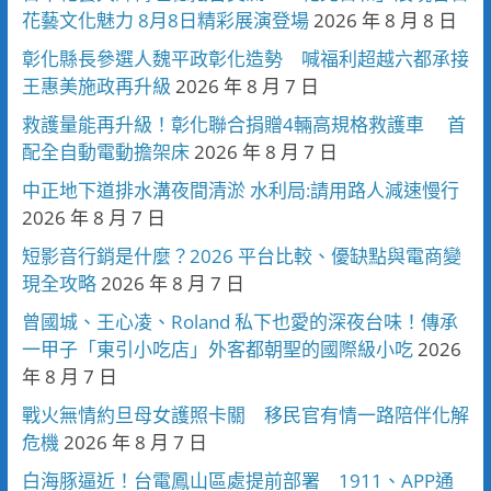
花藝文化魅力 8月8日精彩展演登場
2026 年 8 月 8 日
彰化縣長參選人魏平政彰化造勢 喊福利超越六都承接
王惠美施政再升級
2026 年 8 月 7 日
救護量能再升級！彰化聯合捐贈4輛高規格救護車 首
配全自動電動擔架床
2026 年 8 月 7 日
中正地下道排水溝夜間清淤 水利局:請用路人減速慢行
2026 年 8 月 7 日
短影音行銷是什麼？2026 平台比較、優缺點與電商變
現全攻略
2026 年 8 月 7 日
曾國城、王心凌、Roland 私下也愛的深夜台味！傳承
一甲子「東引小吃店」外客都朝聖的國際級小吃
2026
年 8 月 7 日
戰火無情約旦母女護照卡關 移民官有情一路陪伴化解
危機
2026 年 8 月 7 日
白海豚逼近！台電鳳山區處提前部署 1911、APP通