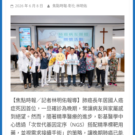
2026 年 6 月 8 日
焦點時報-彰化 林明佑
【焦點時報／記者林明佑報導】肺癌長年居國人癌
症死因首位，一旦確診為晚期，常讓病友與家屬感
到絕望。然而，隨著精準醫療的進步，彰基醫學中
心透過「次世代基因定序（NGS）搭配精準標靶用
藥，並視需求接續手術」的策略，讓晚期肺癌已能