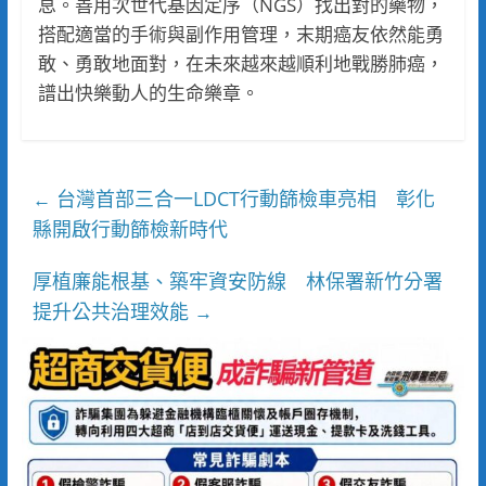
息。善用次世代基因定序（NGS）找出對的藥物，
搭配適當的手術與副作用管理，末期癌友依然能勇
敢、勇敢地面對，在未來越來越順利地戰勝肺癌，
譜出快樂動人的生命樂章。
台灣首部三合一LDCT行動篩檢車亮相 彰化
←
縣開啟行動篩檢新時代
厚植廉能根基、築牢資安防線 林保署新竹分署
提升公共治理效能
→