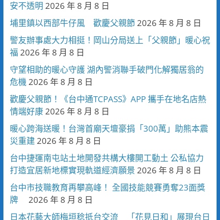
安不透明
2026 年 8 月 8 日
埔里鎮以西部牛仔風 歡慶父親節
2026 年 8 月 8 日
警友辦事處大力相挺！岡山分局送上「父親節」暖心祝
福
2026 年 8 月 8 日
守望相助的暖心守護 湖內警消聯手破門化解獨居翁的
危機
2026 年 8 月 8 日
歡慶父親節！《台中通TCPASS》APP 攜手在地名店熱
情端好康
2026 年 8 月 8 日
暖心跨海送暖！台灣首廟天壇豪捐「300萬」助熊本震
災重建
2026 年 8 月 8 日
台中捷運南屯站土地開發共構大樓開工動土 公私協力
打造宜居新地標實現軌道經濟願景
2026 年 8 月 8 日
台中市技職教育再攀高峰！ 全國技能競賽勇奪23面獎
牌
2026 年 8 月 8 日
日本花藝大師梅垣稔抵台交流 「花見日和」展現台日