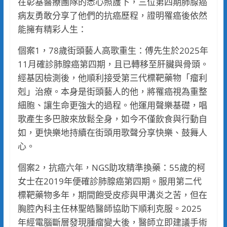
在彰基醫療團隊的悉心照護下，三位第四期肺腺癌
病友勇敢分享了他們的抗癌歷程，證明罹癌後依然
能擁有精彩人生：
個案1，78歲街頭藝人高歌重生：傅先生於2025年
11月確診肺腺癌第四期，且已轉移至肝臟與骨頭。
經基因檢測後，他順利接受第三代標靶藥物「瘤利
剋」治療。本身是街頭藝人的他，將罹癌視為重整
細胞、讓生命更強大的過程。他運用聲樂基礎，唱
歌產生多巴胺來放鬆全身，如今不僅飲食與行動自
如，更快樂地持續在街頭用歌聲分享快樂、鼓舞人
心。
個案2，抗癌六年，NGS助攻精準換藥：55歲的柯
女士在2019年便確診肺腺癌第四期。服用第二代
標靶藥物多年，期間飽受皮疹與甲溝炎之苦，但在
胸腔內科主任林聖皓醫師協助下順利克服。2025
年經電腦斷層發現腫瘤變大後，醫師立即建議手術