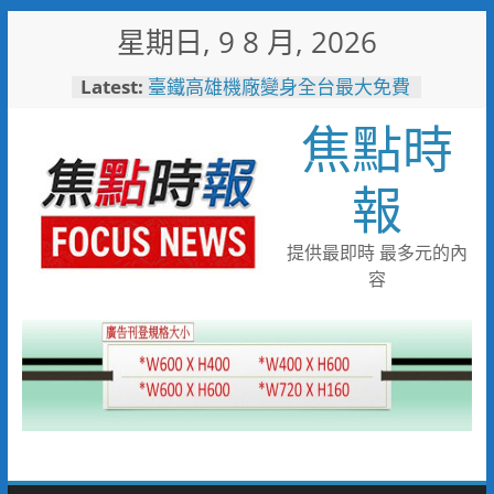
Skip
星期日, 9 8 月, 2026
to
content
Latest:
臺鐵高雄機廠變身全台最大免費
樂園 陳其邁:保存百年產業記
焦點時
憶！
臺南社區防暴劇力拚全國 環湖
社區奪季軍、民榮社區獲佳作
報
岡山警民聯手暖助八旬嬤 「人
情味GPS」10分鐘找回返家路
跨國並肩彩排激盪爵士新火花
提供最即時 最多元的內
展現台中市爵士人才培育成果
容
跨域整合守護全家！鳳山醫院結
合閱讀行動與健康宣導慶父親節