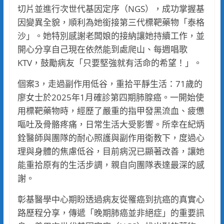
切片並進行次世代基因定序（NGS），成功掌握基
因變異全貌，順利為她銜接第三代標靶藥物「泰格
沙」。她特別感謝老闆娘的接納讓她持續工作，並
開心分享自己現在依然能到處爬山、每週唱歌
KTV，鼓勵病友「只要堅強就有活命的希望！」。
個案3，走過副作用低谷，重拾平靜生活：71歲的
廖女士於2025年1月確診第四期肺腺癌。一開始使
用標靶藥物時，經歷了嚴重的指甲發黑流血、疲憊
嘔吐及骨骼疼痛，日常生活大受影響。所幸在紀炳
銓醫師與團隊的耐心照護與副作用衛教下，度過心
理與身體的焦慮低谷，目前病況已顯著改善，讓她
能重拾原有的生活步調，親自向團隊表達最深的感
謝。
彰基醫學中心期盼透過病友從罹癌到抗癌的真實心
路歷程分享，傳遞「晚期肺癌並非絕症」的重要訊