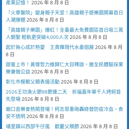
產業記憶！
2026 年 8 月 8 日
「火車醫院」變身親子天堂！高雄親子遊樂園開幕首日
人潮爆棚
2026 年 8 月 8 日
「高雄親子樂園」爆紅！全臺最大免費園區首日吸三萬
人朝聖 輕軌更突破4,000人次
2026 年 8 月 8 日
起於無心成於熱愛 王貴嬋現代水墨個展
2026 年 8 月
8 日
甜蜜上市！黃偉哲力推歸仁大目釋迦，邀全民體驗採果
樂兼做公益
2026 年 8 月 8 日
彰化市模範父親表揚活動
2026 年 8 月 8 日
2026王功漁火節88節連二天 祈福嘉年華千人烤蚵首
先登場
2026 年 8 月 8 日
廟口音樂會熱鬧登場！柯志恩重砲轟綠營防疫冷血、食
安不透明
2026 年 8 月 8 日
埔里鎮以西部牛仔風 歡慶父親節
2026 年 8 月 8 日