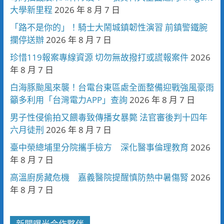
大學新里程
2026 年 8 月 7 日
「路不是你的」！騎士大鬧城鎮韌性演習 前鎮警鐵腕
攔停送辦
2026 年 8 月 7 日
珍惜119報案專線資源 切勿無故撥打或謊報案件
2026
年 8 月 7 日
白海豚颱風來襲！台電台東區處全面整備迎戰強風豪雨
籲多利用「台灣電力APP」查詢
2026 年 8 月 7 日
男子性侵偷拍又餵毒致傳播女暴斃 法官審後判十四年
六月徒刑
2026 年 8 月 7 日
臺中榮總埔里分院攜手檢方 深化醫事倫理教育
2026
年 8 月 7 日
高溫廚房藏危機 嘉義醫院提醒慎防熱中暑傷腎
2026
年 8 月 7 日
新聞曝光合作夥伴