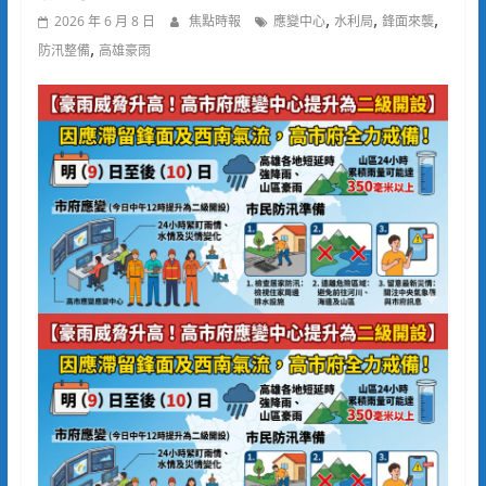
,
,
,
2026 年 6 月 8 日
焦點時報
應變中心
水利局
鋒面來襲
,
防汛整備
高雄豪雨