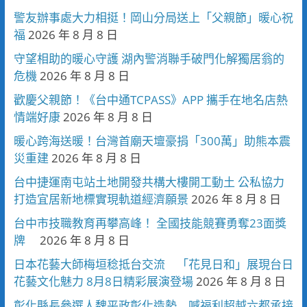
警友辦事處大力相挺！岡山分局送上「父親節」暖心祝
福
2026 年 8 月 8 日
守望相助的暖心守護 湖內警消聯手破門化解獨居翁的
危機
2026 年 8 月 8 日
歡慶父親節！《台中通TCPASS》APP 攜手在地名店熱
情端好康
2026 年 8 月 8 日
暖心跨海送暖！台灣首廟天壇豪捐「300萬」助熊本震
災重建
2026 年 8 月 8 日
台中捷運南屯站土地開發共構大樓開工動土 公私協力
打造宜居新地標實現軌道經濟願景
2026 年 8 月 8 日
台中市技職教育再攀高峰！ 全國技能競賽勇奪23面獎
牌
2026 年 8 月 8 日
日本花藝大師梅垣稔抵台交流 「花見日和」展現台日
花藝文化魅力 8月8日精彩展演登場
2026 年 8 月 8 日
彰化縣長參選人魏平政彰化造勢 喊福利超越六都承接