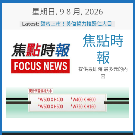
Skip
星期日, 9 8 月, 2026
to
content
Latest:
甜蜜上市！黃偉哲力推歸仁大目
釋迦，邀全民體驗採果樂兼做公
焦點時
益
臺鐵高雄機廠變身全台最大免費
樂園 陳其邁:保存百年產業記
報
憶！
「火車醫院」變身親子天堂！高
雄親子遊樂園開幕首日人潮爆棚
提供最即時 最多元的內
「高雄親子樂園」爆紅！全臺最
容
大免費園區首日吸三萬人朝聖
輕軌更突破4,000人次
起於無心成於熱愛 王貴嬋現代
水墨個展