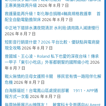
王惠美施政再升級
2026 年 8 月 7 日
救護量能再升級！彰化聯合捐贈4輛高規格救護車 首
配全自動電動擔架床
2026 年 8 月 7 日
中正地下道排水溝夜間清淤 水利局:請用路人減速慢行
2026 年 8 月 7 日
短影音行銷是什麼？2026 平台比較、優缺點與電商變
現全攻略
2026 年 8 月 7 日
曾國城、王心凌、Roland 私下也愛的深夜台味！傳承
一甲子「東引小吃店」外客都朝聖的國際級小吃
2026
年 8 月 7 日
戰火無情約旦母女護照卡關 移民官有情一路陪伴化解
危機
2026 年 8 月 7 日
白海豚逼近！台電鳳山區處提前部署 1911、APP通
報方式一次看
2026 年 8 月 7 日
每周抽籤展示AI神隊友！ 敏實科大全面邁向AI Agent