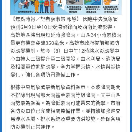
【焦點時報／記者張淑慧 報導】 因應中央氣象署
預測6月9日至10日受滯留鋒面及西南氣流影響，
高雄地區將出現短延時強降雨，山區24小時累積雨
量更有機會突破350毫米。高雄市政府提前部署防
災應變機制，於今（8）日中午12時將水災應變中
心由擴大三級提升至二級開設，由水利局、消防局
及相關單位進駐應變，全力掌握雨情、水情與災情
變化，強化各項防汛整備工作。
根據中央氣象署最新氣象資料顯示，本波降雨期間
不排除出現局部大雨甚至豪雨等級降雨，其中山區
雨勢最為顯著。為降低豪雨可能帶來的衝擊，市府
各防災單位已完成相關整備作業，並持續加強巡查
易淹水區域、排水系統及重要防洪設施，確保各項
防災機制正常運作。