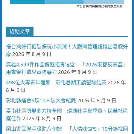
近期文章
搭台灣好行低碳暢玩小琉球！大鵬灣管理處推出暑假好
康
2026 年 8 月 9 日
高雄4,599件作品傳遞拒毒信念 「2026港都反毒盃」
用畫筆打造兒童防毒力
2026 年 8 月 9 日
498位大專青年返鄉 彰化暑期工讀營隊結業
2026 年
8 月 9 日
彰化縣運會6項10人破大會紀錄
2026 年 8 月 9 日
臺南社區防暴劇力拚全國 環湖社區奪季軍、民榮社區
獲佳作
2026 年 8 月 9 日
岡山警民聯手暖助八旬嬤 「人情味GPS」10分鐘找回