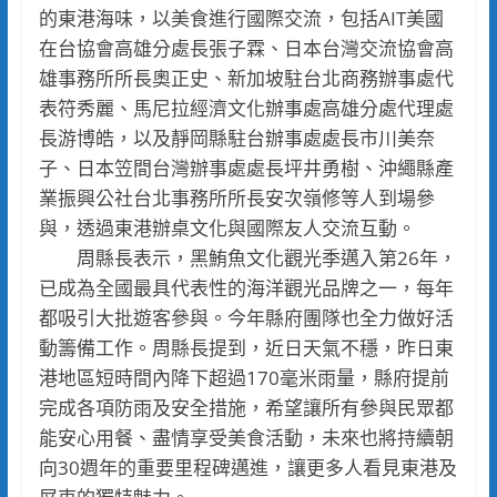
的東港海味，以美食進行國際交流，包括AIT美國
在台協會高雄分處長張子霖、日本台灣交流協會高
雄事務所所長奧正史、新加坡駐台北商務辦事處代
表符秀麗、馬尼拉經濟文化辦事處高雄分處代理處
長游博皓，以及靜岡縣駐台辦事處處長市川美奈
子、日本笠間台灣辦事處處長坪井勇樹、沖繩縣產
業振興公社台北事務所所長安次嶺修等人到場參
與，透過東港辦桌文化與國際友人交流互動。
周縣長表示，黑鮪魚文化觀光季邁入第26年，
已成為全國最具代表性的海洋觀光品牌之一，每年
都吸引大批遊客參與。今年縣府團隊也全力做好活
動籌備工作。周縣長提到，近日天氣不穩，昨日東
港地區短時間內降下超過170毫米雨量，縣府提前
完成各項防雨及安全措施，希望讓所有參與民眾都
能安心用餐、盡情享受美食活動，未來也將持續朝
向30週年的重要里程碑邁進，讓更多人看見東港及