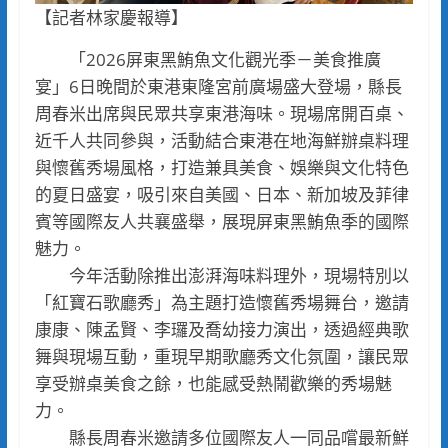
【記者林家慶報導】
「2026屏東黑鮪魚文化觀光季－美食推廣
宴」6日晚間於東港東隆宮前廣場盛大登場，縣長
周春米出席與民眾共享東港海味。現場席開百桌、
近千人共同參與，活動結合東港在地海鮮辦桌料理
與懷舊秀場風格，打造兼具美食、娛樂與文化特色
的夏日盛宴，吸引來自美國、日本、新加坡及菲律
賓等國際友人共襄盛舉，展現屏東黑鮪魚季的國際
魅力。
今年活動除推出澎湃海味料理外，現場特別以
「紅寶石歌廳秀」為主題打造懷舊秀場舞台，邀請
康康、陳孟賢、李㼈及喬幼接力演出，透過經典歌
舞與現場互動，重現早期歌廳秀文化氛圍，讓民眾
享受辦桌美食之餘，也能感受熱鬧歡樂的秀場魅
力。
縣長周春米邀請多位國際友人一同品嚐最新鮮