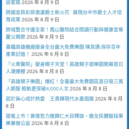
返家路
2026 年 8 月 9 日
跨國並肩彩排激盪爵士新火花 展現台中市爵士人才培
育成果
2026 年 8 月 9 日
跨域整合守護全家！鳳山醫院結合閱讀行動與健康宣導
慶父親節
2026 年 8 月 9 日
臺鐵高雄機廠變身全台最大免費樂園 陳其邁:保存百年
產業記憶！
2026 年 8 月 8 日
「火車醫院」變身親子天堂！高雄親子遊樂園開幕首日
人潮爆棚
2026 年 8 月 8 日
「高雄親子樂園」爆紅！全臺最大免費園區首日吸三萬
人朝聖 輕軌更突破4,000人次
2026 年 8 月 8 日
起於無心成於熱愛 王貴嬋現代水墨個展
2026 年 8 月
8 日
甜蜜上市！黃偉哲力推歸仁大目釋迦，邀全民體驗採果
樂兼做公益
2026 年 8 月 8 日