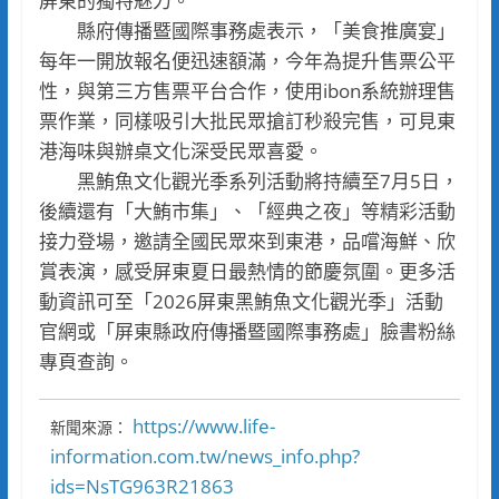
屏東的獨特魅力。
縣府傳播暨國際事務處表示，「美食推廣宴」
每年一開放報名便迅速額滿，今年為提升售票公平
性，與第三方售票平台合作，使用ibon系統辦理售
票作業，同樣吸引大批民眾搶訂秒殺完售，可見東
港海味與辦桌文化深受民眾喜愛。
黑鮪魚文化觀光季系列活動將持續至7月5日，
後續還有「大鮪市集」、「經典之夜」等精彩活動
接力登場，邀請全國民眾來到東港，品嚐海鮮、欣
賞表演，感受屏東夏日最熱情的節慶氛圍。更多活
動資訊可至「2026屏東黑鮪魚文化觀光季」活動
官網或「屏東縣政府傳播暨國際事務處」臉書粉絲
專頁查詢。
https://www.life-
新聞來源：
information.com.tw/news_info.php?
ids=NsTG963R21863