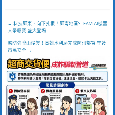
科技屏東、向下扎根！屏南地區STEAM AI機器
←
人爭霸賽 盛大登場
嚴防強降雨侵襲！高雄水利局完成防汛部署 守護
市民安全
→