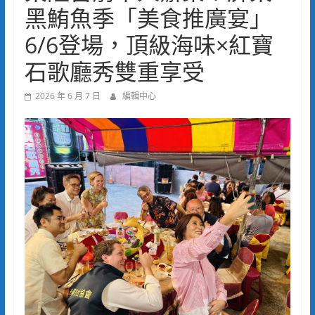
黑鮪魚季「美食推廣宴」
6/6登場，頂級海味×紅寶
石歌廳秀雙重享受
2026 年 6 月 7 日
編輯中心