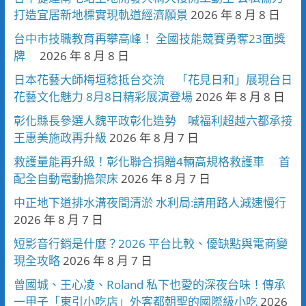
打造宜居新地標實現軌道經濟願景
2026 年 8 月 8 日
台中市技職教育再攀高峰！ 全國技能競賽勇奪23面獎
牌
2026 年 8 月 8 日
日本花藝大師梅垣稔抵台交流 「花見日和」展現台日
花藝文化魅力 8月8日精彩展演登場
2026 年 8 月 8 日
彰化縣長參選人魏平政彰化造勢 喊福利超越六都承接
王惠美施政再升級
2026 年 8 月 7 日
救護量能再升級！彰化聯合捐贈4輛高規格救護車 首
配全自動電動擔架床
2026 年 8 月 7 日
中正地下道排水溝夜間清淤 水利局:請用路人減速慢行
2026 年 8 月 7 日
短影音行銷是什麼？2026 平台比較、優缺點與電商變
現全攻略
2026 年 8 月 7 日
曾國城、王心凌、Roland 私下也愛的深夜台味！傳承
一甲子「東引小吃店」外客都朝聖的國際級小吃
2026