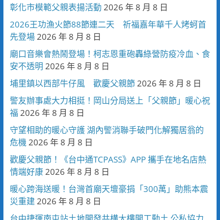
彰化市模範父親表揚活動
2026 年 8 月 8 日
2026王功漁火節88節連二天 祈福嘉年華千人烤蚵首
先登場
2026 年 8 月 8 日
廟口音樂會熱鬧登場！柯志恩重砲轟綠營防疫冷血、食
安不透明
2026 年 8 月 8 日
埔里鎮以西部牛仔風 歡慶父親節
2026 年 8 月 8 日
警友辦事處大力相挺！岡山分局送上「父親節」暖心祝
福
2026 年 8 月 8 日
守望相助的暖心守護 湖內警消聯手破門化解獨居翁的
危機
2026 年 8 月 8 日
歡慶父親節！《台中通TCPASS》APP 攜手在地名店熱
情端好康
2026 年 8 月 8 日
暖心跨海送暖！台灣首廟天壇豪捐「300萬」助熊本震
災重建
2026 年 8 月 8 日
台中捷運南屯站土地開發共構大樓開工動土 公私協力