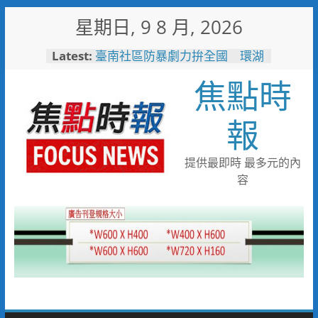
Skip
星期日, 9 8 月, 2026
to
content
Latest:
臺南社區防暴劇力拚全國 環湖
社區奪季軍、民榮社區獲佳作
焦點時
搭台灣好行低碳暢玩小琉球！大
鵬灣管理處推出暑假好康
高雄4,599件作品傳遞拒毒信
報
念 「2026港都反毒盃」用畫
筆打造兒童防毒力
498位大專青年返鄉 彰化暑期
提供最即時 最多元的內
工讀營隊結業
容
彰化縣運會6項10人破大會紀錄