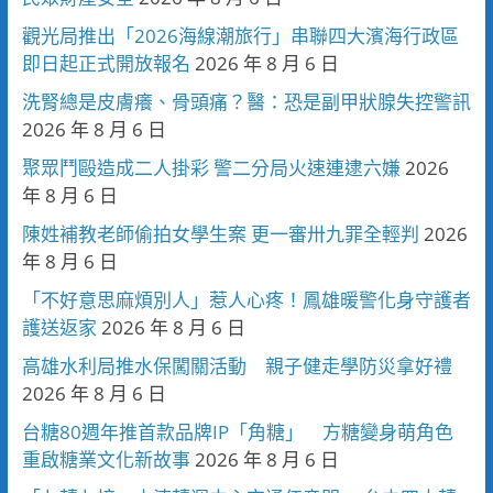
觀光局推出「2026海線潮旅行」串聯四大濱海行政區
即日起正式開放報名
2026 年 8 月 6 日
洗腎總是皮膚癢、骨頭痛？醫：恐是副甲狀腺失控警訊
2026 年 8 月 6 日
聚眾鬥毆造成二人掛彩 警二分局火速連逮六嫌
2026
年 8 月 6 日
陳姓補教老師偷拍女學生案 更一審卅九罪全輕判
2026
年 8 月 6 日
「不好意思麻煩別人」惹人心疼！鳳雄暖警化身守護者
護送返家
2026 年 8 月 6 日
高雄水利局推水保闖關活動 親子健走學防災拿好禮
2026 年 8 月 6 日
台糖80週年推首款品牌IP「角糖」 方糖變身萌角色
重啟糖業文化新故事
2026 年 8 月 6 日