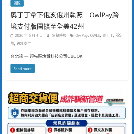
國際
奧丁丁拿下俄亥俄州執照 OwlPay跨
境支付版圖擴至全美42州
,
,
,
2026 年 6 月 4 日
焦點時報
OwlPay
OWLS
奧丁丁
穩定
,
幣
跨境支付
台北訊 — 領先區塊鏈科技公司OBOOK
Read more