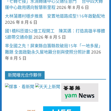
「七轉七接」水湳轉運中心交通任意門 台中四大轉
運中心啟用邁向智慧新里程
2026 年 8 月 6 日
大林蒲遷村穩步推進 安置地道路成型116年啟動配地
2026 年 8 月 6 日
國1橋科匝道52億工程開工 陳其邁：打造高雄半導體
S廊帶交通命脈
2026 年 8 月 5 日
率全國之先！屏東縣自籌縣款破局15年「一地多屋」
難題 全面啟動永久屋地籍分割與使照分照計畫
2026
年 8 月 5 日
新聞曝光合作夥伴