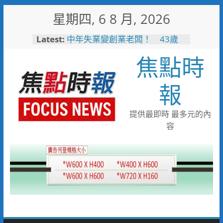
Skip
星期四, 6 8 月, 2026
to
content
Latest:
中年失業變創業老闆！ 43歲
男靠職訓考取乙級證照翻轉沒落
焦點時
家業
失智婦癱坐路邊 新南巡警一眼
認出速通知家屬
報
見女網友需先匯錢 北門警戳破
詐騙陷阱保住40萬
工作過勞眼前發黑 北門巡警眼
提供最即時 最多元的內
尖急扶女子化解危機
容
逛賣場熱中暑昏厥 南門警與消
即時救援急送醫