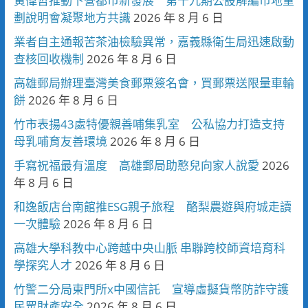
黃偉哲推動下營都市新發展 第十九期公設解編市地重
劃說明會凝聚地方共識
2026 年 8 月 6 日
業者自主通報苦茶油檢驗異常，嘉義縣衛生局迅速啟動
查核回收機制
2026 年 8 月 6 日
高雄郵局辦理臺灣美食郵票簽名會，買郵票送限量車輪
餅
2026 年 8 月 6 日
竹市表揚43處特優親善哺集乳室 公私協力打造支持
母乳哺育友善環境
2026 年 8 月 6 日
手寫祝福最有溫度 高雄郵局助憨兒向家人說愛
2026
年 8 月 6 日
和逸飯店台南館推ESG親子旅程 酪梨農遊與府城走讀
一次體驗
2026 年 8 月 6 日
高雄大學科教中心跨越中央山脈 串聯跨校師資培育科
學探究人才
2026 年 8 月 6 日
竹警二分局東門所x中國信託 宣導虛擬貨幣防詐守護
民眾財產安全
2026 年 8 月 6 日