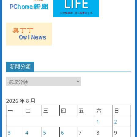
新聞分類
新
聞
分
2026 年 8 月
類
一
二
三
四
五
六
日
1
2
3
4
5
6
7
8
9