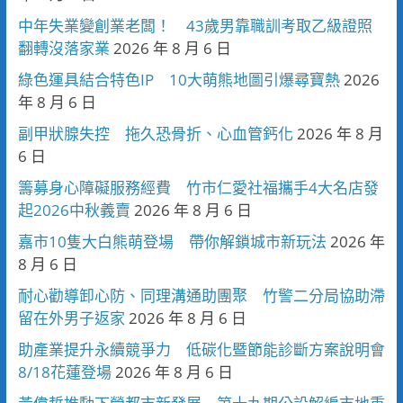
中年失業變創業老闆！ 43歲男靠職訓考取乙級證照
翻轉沒落家業
2026 年 8 月 6 日
綠色運具結合特色IP 10大萌熊地圖引爆尋寶熱
2026
年 8 月 6 日
副甲狀腺失控 拖久恐骨折、心血管鈣化
2026 年 8 月
6 日
籌募身心障礙服務經費 竹市仁愛社福攜手4大名店發
起2026中秋義賣
2026 年 8 月 6 日
嘉市10隻大白熊萌登場 帶你解鎖城市新玩法
2026 年
8 月 6 日
耐心勸導卸心防、同理溝通助團聚 竹警二分局協助滯
留在外男子返家
2026 年 8 月 6 日
助產業提升永續競爭力 低碳化暨節能診斷方案說明會
8/18花蓮登場
2026 年 8 月 6 日