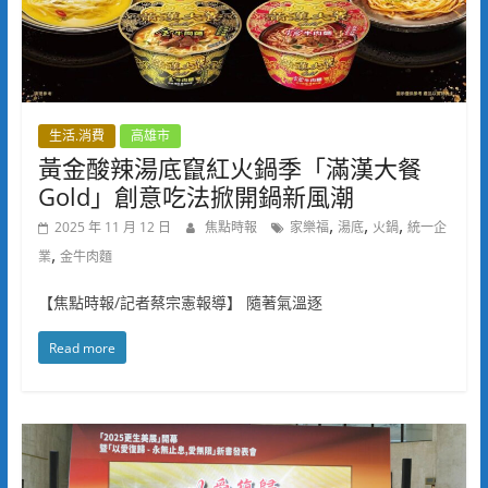
生活.消費
高雄市
黃金酸辣湯底竄紅火鍋季「滿漢大餐
Gold」創意吃法掀開鍋新風潮
,
,
,
2025 年 11 月 12 日
焦點時報
家樂福
湯底
火鍋
統一企
,
業
金牛肉麵
【焦點時報/記者蔡宗憲報導】 隨著氣溫逐
Read more