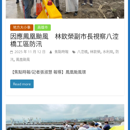
地方大小事
高雄市
因應鳳凰颱風 林欽榮副市長視察八涳
橋工區防汛
,
,
,
2025 年 11 月 12 日
焦點時報
八涳橋
林欽榮
水利局
防
,
汛
鳳凰颱風
【焦點時報/記者張淑慧 報導】鳳凰颱風環
Read more