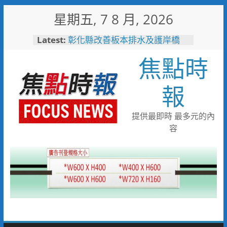
Skip
星期五, 7 8 月, 2026
to
content
Latest:
敲敲門讓愛傳進門 彰化縣獨居
老人訪查作業啟動
焦點時
彰化縣改善板本排水及護岸橋
梁 解決大村、秀水淹水問題
小米之家進駐高雄義享時尚廣
報
場 父親節開幕祭三重超狂優惠
少子化時代的地方解方！彰化市
未婚聯誼6年促成10對佳偶
提供最即時 最多元的內
彰化縣長參選人魏平政率議員團
容
隊攜手造勢 盼翻轉彰化打造新
局