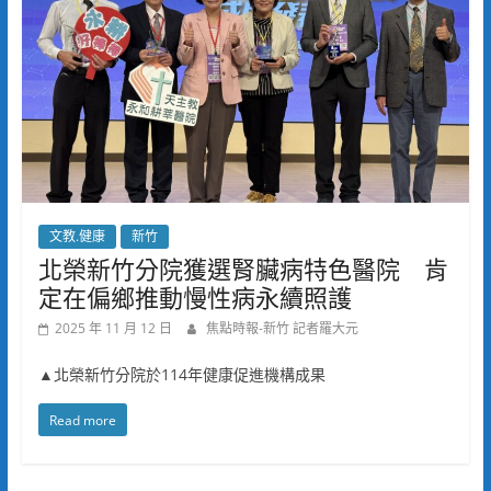
文教.健康
新竹
北榮新竹分院獲選腎臟病特色醫院 肯
定在偏鄉推動慢性病永續照護
2025 年 11 月 12 日
焦點時報-新竹 記者羅大元
▲北榮新竹分院於114年健康促進機構成果
Read more