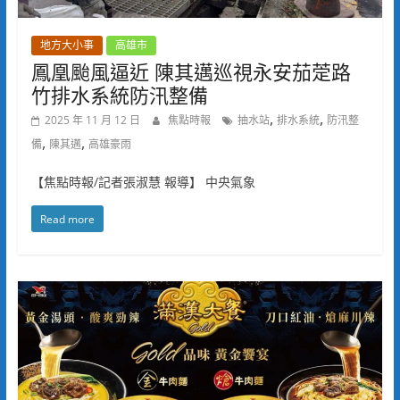
地方大小事
高雄市
鳳凰颱風逼近 陳其邁巡視永安茄萣路
竹排水系統防汛整備
,
,
2025 年 11 月 12 日
焦點時報
抽水站
排水系統
防汛整
,
,
備
陳其邁
高雄豪雨
【焦點時報/記者張淑慧 報導】 中央氣象
Read more