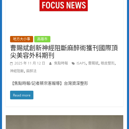
地方大小事
高雄市
曹賜斌創新神經阻斷麻醉術獲刊國際頂
尖美容外科期刊
,
,
,
2025 年 11 月 12 日
焦點時報
ISAPS
曹賜斌
眼皮整形
,
神經阻斷
麻醉法
【焦點時報/記者蔡宗憲報導】台灣資深整形
Read more