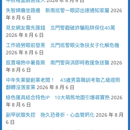
中秋禮盒銷售達人
2026 年 8 月 6 日
失智婦癱坐路邊 新南巡警一眼認出速通知家屬
2026
年 8 月 6 日
見女網友需先匯錢 北門警戳破詐騙陷阱保住40萬
2026 年 8 月 6 日
工作過勞眼前發黑 北門巡警眼尖急扶女子化解危機
2026 年 8 月 6 日
逛賣場熱中暑昏厥 南門警與消即時救援急送醫
2026
年 8 月 6 日
中年失業變創業老闆！ 43歲男靠職訓考取乙級證照
翻轉沒落家業
2026 年 8 月 6 日
綠色運具結合特色IP 10大萌熊地圖引爆尋寶熱
2026
年 8 月 6 日
副甲狀腺失控 拖久恐骨折、心血管鈣化
2026 年 8 月
6 日