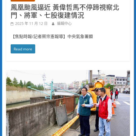
鳳凰颱風逼近 黃偉哲馬不停蹄視察北
門、將軍、七股復建情況
2025 年 11 月 12 日
編輯中心
【焦點時報/記者蔡宗憲報導】中央氣象署顯
Read more