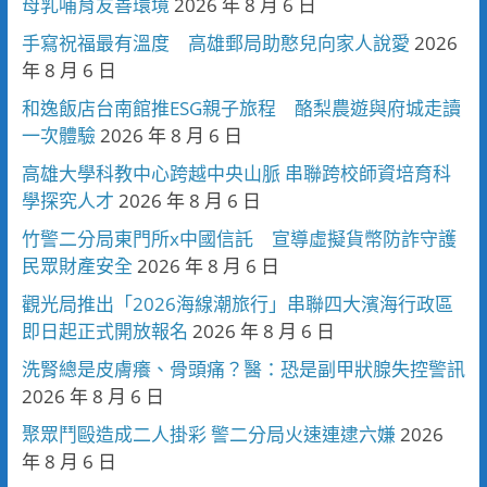
母乳哺育友善環境
2026 年 8 月 6 日
手寫祝福最有溫度 高雄郵局助憨兒向家人說愛
2026
年 8 月 6 日
和逸飯店台南館推ESG親子旅程 酪梨農遊與府城走讀
一次體驗
2026 年 8 月 6 日
高雄大學科教中心跨越中央山脈 串聯跨校師資培育科
學探究人才
2026 年 8 月 6 日
竹警二分局東門所x中國信託 宣導虛擬貨幣防詐守護
民眾財產安全
2026 年 8 月 6 日
觀光局推出「2026海線潮旅行」串聯四大濱海行政區
即日起正式開放報名
2026 年 8 月 6 日
洗腎總是皮膚癢、骨頭痛？醫：恐是副甲狀腺失控警訊
2026 年 8 月 6 日
聚眾鬥毆造成二人掛彩 警二分局火速連逮六嫌
2026
年 8 月 6 日