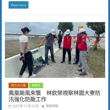
Read more
地方大小事
高雄市
鳳凰颱風來襲 林欽榮視察林園大寮防
汛強化防颱工作
2025 年 11 月 12 日
焦點時報