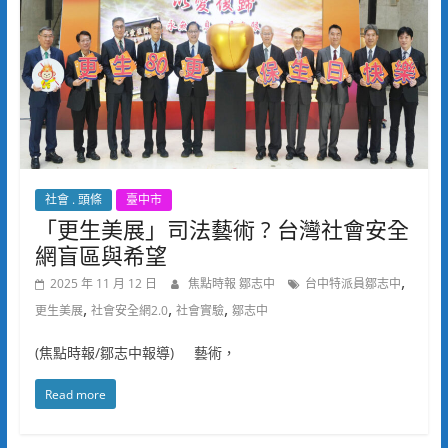
社會 . 頭條
臺中市
「更生美展」司法藝術 ? 台灣社會安全
網盲區與希望
,
2025 年 11 月 12 日
焦點時報 鄒志中
台中特派員鄒志中
,
,
,
更生美展
社會安全網2.0
社會實驗
鄒志中
(焦點時報/鄒志中報導) 藝術，
Read more