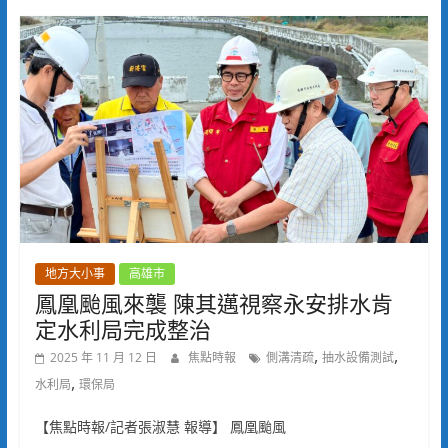
地方大小事
高雄市
鳳凰颱風來襲 陳其邁視察永安排水肯
定水利局完成整治
,
,
2025 年 11 月 12 日
焦點時報
側溝清疏
抽水設備測試
,
水利局
環保局
【焦點時報/記者張淑慧 報導】 鳳凰颱風