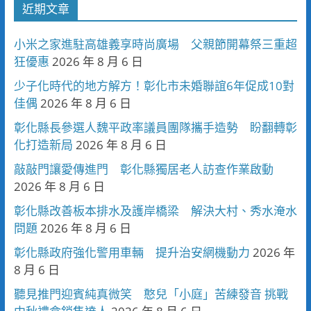
近期文章
小米之家進駐高雄義享時尚廣場 父親節開幕祭三重超
狂優惠
2026 年 8 月 6 日
少子化時代的地方解方！彰化市未婚聯誼6年促成10對
佳偶
2026 年 8 月 6 日
彰化縣長參選人魏平政率議員團隊攜手造勢 盼翻轉彰
化打造新局
2026 年 8 月 6 日
敲敲門讓愛傳進門 彰化縣獨居老人訪查作業啟動
2026 年 8 月 6 日
彰化縣改善板本排水及護岸橋梁 解決大村、秀水淹水
問題
2026 年 8 月 6 日
彰化縣政府強化警用車輛 提升治安網機動力
2026 年
8 月 6 日
聽見推門迎賓純真微笑 憨兒「小庭」苦練發音 挑戰