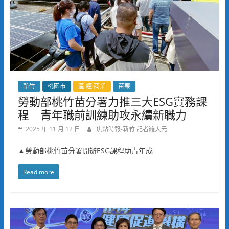
新竹
桃園市
產.經.商業
苗栗
勞動部桃竹苗分署力推三大ESG實務課
程 青年職前訓練助攻永續新職力
2025 年 11 月 12 日
焦點時報-新竹 記者羅大元
▲勞動部桃竹苗分署開辦ESG課程助青年成
Read more