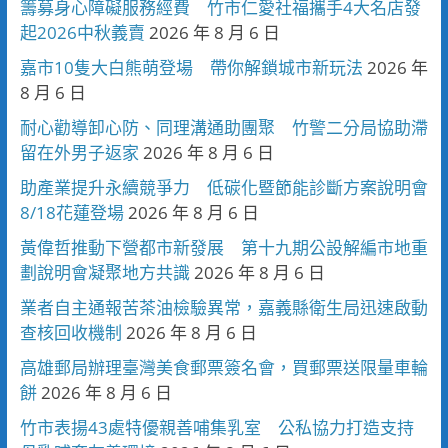
籌募身心障礙服務經費 竹市仁愛社福攜手4大名店發
起2026中秋義賣
2026 年 8 月 6 日
嘉市10隻大白熊萌登場 帶你解鎖城市新玩法
2026 年
8 月 6 日
耐心勸導卸心防、同理溝通助團聚 竹警二分局協助滯
留在外男子返家
2026 年 8 月 6 日
助產業提升永續競爭力 低碳化暨節能診斷方案說明會
8/18花蓮登場
2026 年 8 月 6 日
黃偉哲推動下營都市新發展 第十九期公設解編市地重
劃說明會凝聚地方共識
2026 年 8 月 6 日
業者自主通報苦茶油檢驗異常，嘉義縣衛生局迅速啟動
查核回收機制
2026 年 8 月 6 日
高雄郵局辦理臺灣美食郵票簽名會，買郵票送限量車輪
餅
2026 年 8 月 6 日
竹市表揚43處特優親善哺集乳室 公私協力打造支持