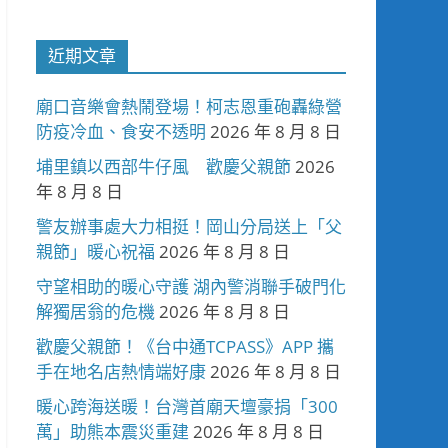
近期文章
廟口音樂會熱鬧登場！柯志恩重砲轟綠營
防疫冷血、食安不透明
2026 年 8 月 8 日
埔里鎮以西部牛仔風 歡慶父親節
2026
年 8 月 8 日
警友辦事處大力相挺！岡山分局送上「父
親節」暖心祝福
2026 年 8 月 8 日
守望相助的暖心守護 湖內警消聯手破門化
解獨居翁的危機
2026 年 8 月 8 日
歡慶父親節！《台中通TCPASS》APP 攜
手在地名店熱情端好康
2026 年 8 月 8 日
暖心跨海送暖！台灣首廟天壇豪捐「300
萬」助熊本震災重建
2026 年 8 月 8 日