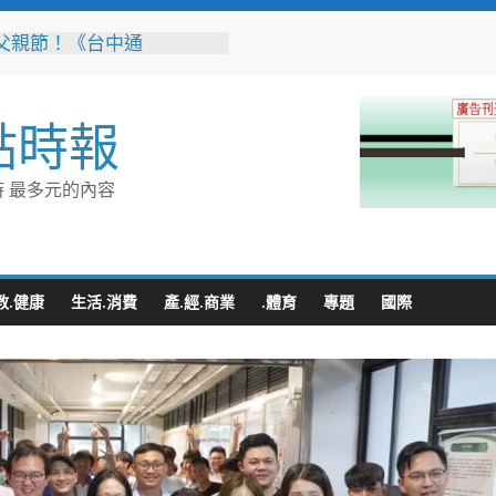
父親節！《台中通
ASS》APP 攜手在地名店熱
好康
音樂會熱鬧登場！柯志恩重
點時報
綠營防疫冷血、食安不透明
鎮以西部牛仔風 歡慶父親
 最多元的內容
辦事處大力相挺！岡山分局
「父親節」暖心祝福
相助的暖心守護 湖內警消
破門化解獨居翁的危機
教.健康
生活.消費
產.經.商業
.體育
專題
國際