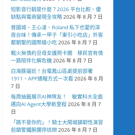
短影音行銷是什麼？2026 平台比較、優
缺點與電商變現全攻略
2026 年 8 月 7 日
曾國城、王心凌、Roland 私下也愛的深
夜台味！傳承一甲子「東引小吃店」外客
都朝聖的國際級小吃
2026 年 8 月 7 日
戰火無情約旦母女護照卡關 移民官有情
一路陪伴化解危機
2026 年 8 月 7 日
白海豚逼近！台電鳳山區處提前部署
1911、APP通報方式一次看
2026 年 8 月
7 日
每周抽籤展示AI神隊友！ 敏實科大全面
邁向AI Agent大學新里程
2026 年 8 月 7
日
「路不是你的」！騎士大鬧城鎮韌性演習
前鎮警鐵腕攔停送辦
2026 年 8 月 7 日