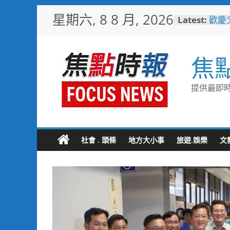
Skip
星期六, 8 8 月, 2026
Latest:
歡慶
to
TCP
content
情端
廟口
焦
砲轟
埔里
節
提供最即時
警友
送上
守望
聯手
社會 . 頭條
地方大小事
旅遊.娛樂
文