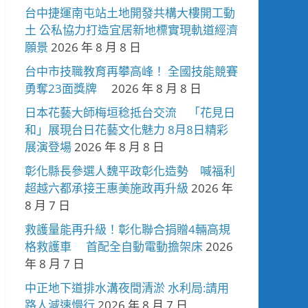
台中捷運南屯站土地開發共構大樓開工動
土 公私協力打造宜居新地標實現軌道經濟
願景
2026 年 8 月 8 日
台中市技職教育再攀高峰！ 全國技能競賽
勇奪23面獎牌
2026 年 8 月 8 日
日本花藝大師梅垣稔抵台交流 「花見日
和」展現台日花藝文化魅力 8月8日精彩
展演登場
2026 年 8 月 8 日
彰化縣長參選人魏平政彰化造勢 喊福利
超越六都承接王惠美施政再升級
2026 年
8 月 7 日
救護量能再升級！彰化聯合捐贈4輛高規
格救護車 首配全自動電動擔架床
2026
年 8 月 7 日
中正地下道排水溝夜間清淤 水利局:請用
路人減速慢行
2026 年 8 月 7 日