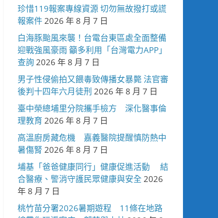
珍惜119報案專線資源 切勿無故撥打或謊
報案件
2026 年 8 月 7 日
白海豚颱風來襲！台電台東區處全面整備
迎戰強風豪雨 籲多利用「台灣電力APP」
查詢
2026 年 8 月 7 日
男子性侵偷拍又餵毒致傳播女暴斃 法官審
後判十四年六月徒刑
2026 年 8 月 7 日
臺中榮總埔里分院攜手檢方 深化醫事倫
理教育
2026 年 8 月 7 日
高溫廚房藏危機 嘉義醫院提醒慎防熱中
暑傷腎
2026 年 8 月 7 日
埔基「爸爸健康同行」健康促進活動 結
合醫療、警消守護民眾健康與安全
2026
年 8 月 7 日
桃竹苗分署2026暑期遊程 11條在地路