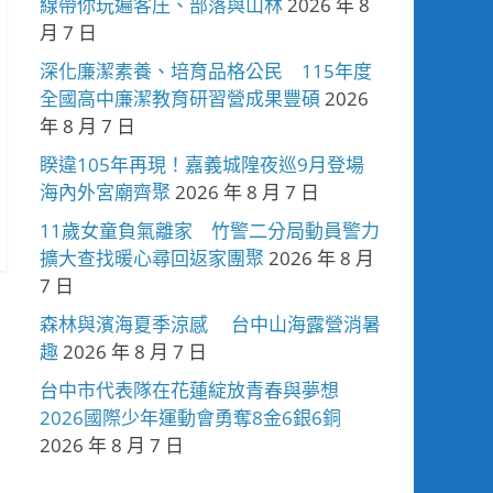
線帶你玩遍客庄、部落與山林
2026 年 8
月 7 日
深化廉潔素養、培育品格公民 115年度
全國高中廉潔教育研習營成果豐碩
2026
年 8 月 7 日
睽違105年再現！嘉義城隍夜巡9月登場
海內外宮廟齊聚
2026 年 8 月 7 日
11歲女童負氣離家 竹警二分局動員警力
擴大查找暖心尋回返家團聚
2026 年 8 月
7 日
森林與濱海夏季涼感 台中山海露營消暑
趣
2026 年 8 月 7 日
台中市代表隊在花蓮綻放青春與夢想
2026國際少年運動會勇奪8金6銀6銅
2026 年 8 月 7 日