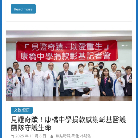
Read more
文教.健康
見證奇蹟！康橋中學捐款感謝彰基醫護
團隊守護生命
2025 年 11 月 8 日
焦點時報-彰化 林明佑