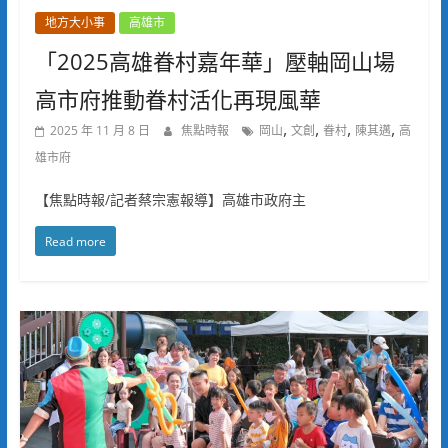
地方大小事
高雄市
「2025高雄眷村嘉年華」壓軸岡山場
高市府推動眷村活化再現風華
,
,
,
,
2025 年 11 月 8 日
焦點時報
岡山
文創
眷村
陳其邁
高
雄市府
【焦點時報/記者蔡宗憲報導】高雄市政府主
Read more