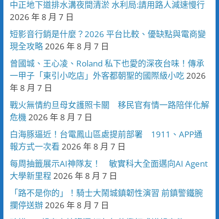
中正地下道排水溝夜間清淤 水利局:請用路人減速慢行
2026 年 8 月 7 日
短影音行銷是什麼？2026 平台比較、優缺點與電商變
現全攻略
2026 年 8 月 7 日
曾國城、王心凌、Roland 私下也愛的深夜台味！傳承
一甲子「東引小吃店」外客都朝聖的國際級小吃
2026
年 8 月 7 日
戰火無情約旦母女護照卡關 移民官有情一路陪伴化解
危機
2026 年 8 月 7 日
白海豚逼近！台電鳳山區處提前部署 1911、APP通
報方式一次看
2026 年 8 月 7 日
每周抽籤展示AI神隊友！ 敏實科大全面邁向AI Agent
大學新里程
2026 年 8 月 7 日
「路不是你的」！騎士大鬧城鎮韌性演習 前鎮警鐵腕
攔停送辦
2026 年 8 月 7 日