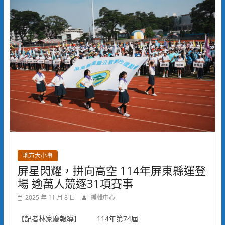
地方大小事
屏星閃耀，拼向高空 114年屏東縣運登
場 逾萬人競逐31項賽事
2025 年 11 月 8 日
編輯中心
【記者林家慶報導】 114年第74屆