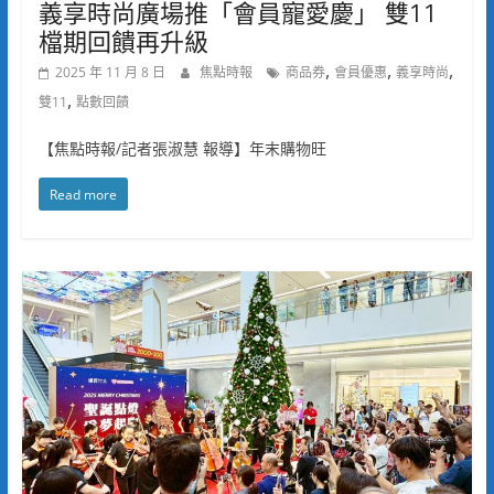
義享時尚廣場推「會員寵愛慶」 雙11
檔期回饋再升級
,
,
,
2025 年 11 月 8 日
焦點時報
商品券
會員優惠
義享時尚
,
雙11
點數回饋
【焦點時報/記者張淑慧 報導】年末購物旺
Read more