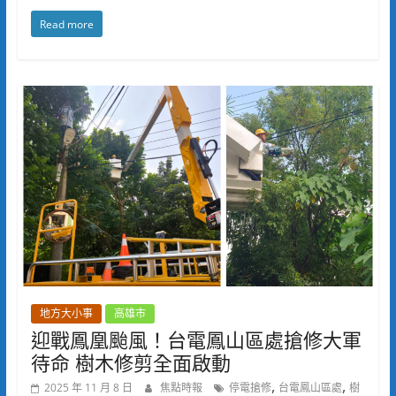
Read more
地方大小事
高雄市
迎戰鳳凰颱風！台電鳳山區處搶修大軍
待命 樹木修剪全面啟動
,
,
2025 年 11 月 8 日
焦點時報
停電搶修
台電鳳山區處
樹