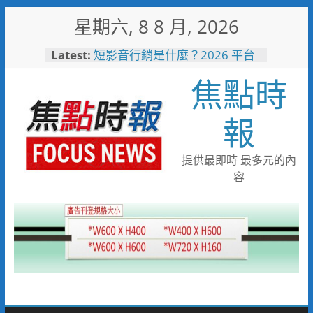
Skip
星期六, 8 8 月, 2026
to
content
Latest:
中正地下道排水溝夜間清淤 水
利局:請用路人減速慢行
焦點時
短影音行銷是什麼？2026 平台
比較、優缺點與電商變現全攻略
日本花藝大師梅垣稔抵台交流
報
「花見日和」展現台日花藝文化
魅力 8月8日精彩展演登場
彰化縣長參選人魏平政彰化造
提供最即時 最多元的內
勢 喊福利超越六都承接王惠美
容
施政再升級
救護量能再升級！彰化聯合捐贈
4輛高規格救護車 首配全自動
電動擔架床