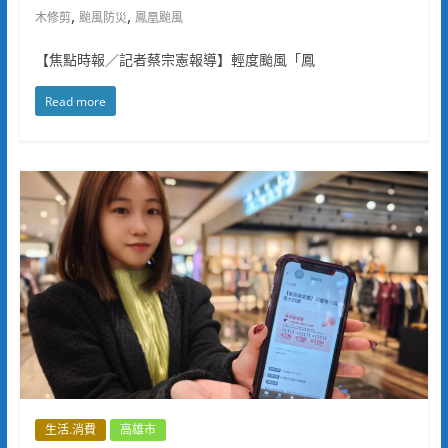
,
,
木修剪
颱風防災
鳳凰颱風
【焦點時報／記者蔡宗憲報導】輕度颱風「鳳
Read more
生活.消費
高雄市