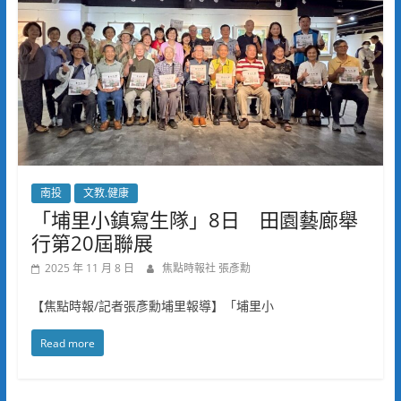
南投
文教.健康
「埔里小鎮寫生隊」8日 田園藝廊舉
行第20屆聯展
2025 年 11 月 8 日
焦點時報社 張彥勳
【焦點時報/記者張彥勳埔里報導】「埔里小
Read more