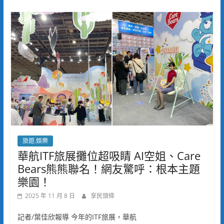
旅遊.娛樂
華航ITF旅展攤位超吸睛 AI空姐、Care
Bears熊熊聯名！網友驚呼：根本主題
樂園！
2025 年 11 月 8 日
享民頭條
記者/葉佳欣報導 今年的ITF旅展，華航