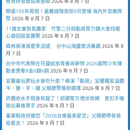
教育研習營成果豐碩
2026 年 8 月 7 日
睽違105年再現！嘉義城隍夜巡9月登場 海內外宮廟齊
聚
2026 年 8 月 7 日
11歲女童負氣離家 竹警二分局動員警力擴大查找暖
心尋回返家團聚
2026 年 8 月 7 日
森林與濱海夏季涼感 台中山海露營消暑趣
2026 年 8
月 7 日
台中市代表隊在花蓮綻放青春與夢想 2026國際少年運
動會勇奪8金6銀6銅
2026 年 8 月 7 日
宜蘭童玩節玩水後吃什麼？礁溪「動涮」宜蘭獨家溫體
牛、豬、羊、雞 父親節聚餐新選擇
2026 年 8 月 7 日
詐團收水手現身就栽了！前鎮警方埋伏收網 查扣手機
揪出幕後黑手
2026 年 8 月 7 日
臺東縣政府邀您「2026台東最美星空」父親節帶爸爸
追星去！
2026 年 8 月 7 日