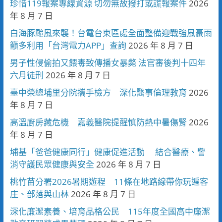
珍惜119報案專線資源 切勿無故撥打或謊報案件
2026
年 8 月 7 日
白海豚颱風來襲！台電台東區處全面整備迎戰強風豪雨
籲多利用「台灣電力APP」查詢
2026 年 8 月 7 日
男子性侵偷拍又餵毒致傳播女暴斃 法官審後判十四年
六月徒刑
2026 年 8 月 7 日
臺中榮總埔里分院攜手檢方 深化醫事倫理教育
2026
年 8 月 7 日
高溫廚房藏危機 嘉義醫院提醒慎防熱中暑傷腎
2026
年 8 月 7 日
埔基「爸爸健康同行」健康促進活動 結合醫療、警
消守護民眾健康與安全
2026 年 8 月 7 日
桃竹苗分署2026暑期遊程 11條在地路線帶你玩遍客
庄、部落與山林
2026 年 8 月 7 日
深化廉潔素養、培育品格公民 115年度全國高中廉潔