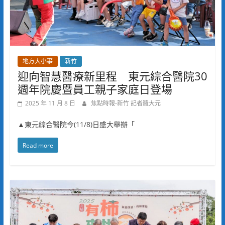
地方大小事
新竹
迎向智慧醫療新里程 東元綜合醫院30
週年院慶暨員工親子家庭日登場
2025 年 11 月 8 日
焦點時報-新竹 記者羅大元
▲東元綜合醫院今(11/8)日盛大舉辦「
Read more