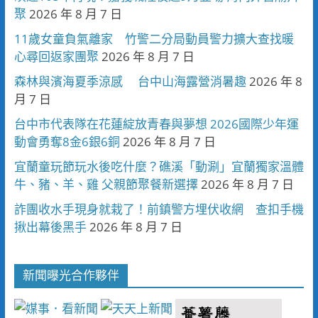
聚
2026 年 8 月 7 日
11歲女童負氣離家 竹警二分局動員警力擴大查找暖
心尋回返家團聚
2026 年 8 月 7 日
森林與濱海夏季涼感 台中山海露營消暑趣
2026 年 8
月 7 日
台中市代表隊在花蓮綻放青春與夢想 2026國際少年運
動會勇奪8金6銀6銅
2026 年 8 月 7 日
宜蘭童玩節玩水後吃什麼？礁溪「動涮」宜蘭獨家溫體
牛、豬、羊、雞 父親節聚餐新選擇
2026 年 8 月 7 日
詐團收水手現身就栽了！前鎮警方埋伏收網 查扣手機
揪出幕後黑手
2026 年 8 月 7 日
新聞曝光合作夥伴