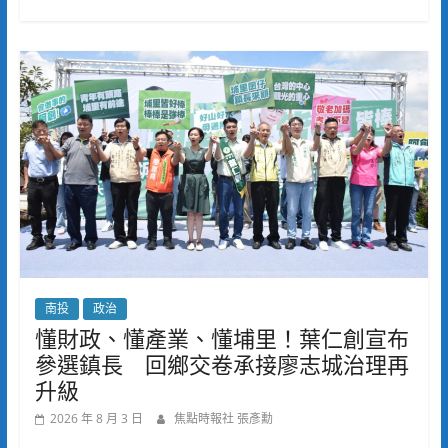
南投
政治
懂財政、懂產業、懂埔里！葉仁創宣布
參選鎮長 回鄉交卷承接廖志城治理再
升級
2026 年 8 月 3 日
焦點時報社 張彥勳