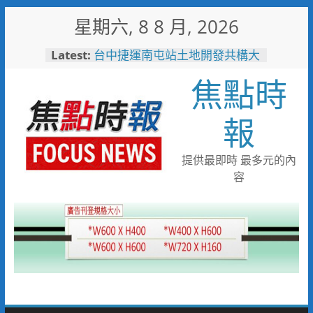
Skip
星期六, 8 8 月, 2026
to
content
Latest:
暖心跨海送暖！台灣首廟天壇豪
捐「300萬」助熊本震災重建
焦點時
台中捷運南屯站土地開發共構大
樓開工動土 公私協力打造宜居
新地標實現軌道經濟願景
報
警友辦事處大力相挺！岡山分局
送上「父親節」暖心祝福
守望相助的暖心守護 湖內警消
提供最即時 最多元的內
聯手破門化解獨居翁的危機
容
歡慶父親節！《台中通
TCPASS》APP 攜手在地名店熱
情端好康