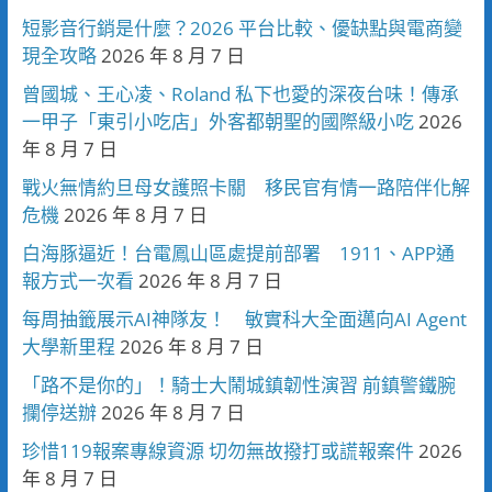
短影音行銷是什麼？2026 平台比較、優缺點與電商變
現全攻略
2026 年 8 月 7 日
曾國城、王心凌、Roland 私下也愛的深夜台味！傳承
一甲子「東引小吃店」外客都朝聖的國際級小吃
2026
年 8 月 7 日
戰火無情約旦母女護照卡關 移民官有情一路陪伴化解
危機
2026 年 8 月 7 日
白海豚逼近！台電鳳山區處提前部署 1911、APP通
報方式一次看
2026 年 8 月 7 日
每周抽籤展示AI神隊友！ 敏實科大全面邁向AI Agent
大學新里程
2026 年 8 月 7 日
「路不是你的」！騎士大鬧城鎮韌性演習 前鎮警鐵腕
攔停送辦
2026 年 8 月 7 日
珍惜119報案專線資源 切勿無故撥打或謊報案件
2026
年 8 月 7 日