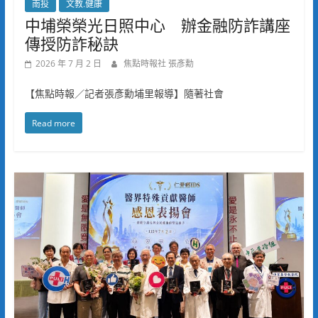
南投
文教.健康
中埔榮榮光日照中心 辦金融防詐講座
傳授防詐秘訣
2026 年 7 月 2 日
焦點時報社 張彥勳
【焦點時報／記者張彥勳埔里報導】隨著社會
Read more