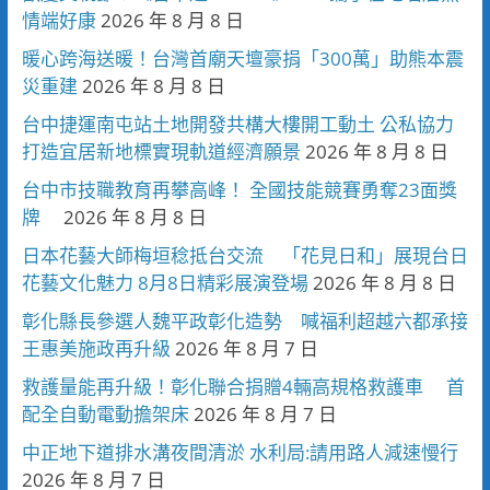
情端好康
2026 年 8 月 8 日
暖心跨海送暖！台灣首廟天壇豪捐「300萬」助熊本震
災重建
2026 年 8 月 8 日
台中捷運南屯站土地開發共構大樓開工動土 公私協力
打造宜居新地標實現軌道經濟願景
2026 年 8 月 8 日
台中市技職教育再攀高峰！ 全國技能競賽勇奪23面獎
牌
2026 年 8 月 8 日
日本花藝大師梅垣稔抵台交流 「花見日和」展現台日
花藝文化魅力 8月8日精彩展演登場
2026 年 8 月 8 日
彰化縣長參選人魏平政彰化造勢 喊福利超越六都承接
王惠美施政再升級
2026 年 8 月 7 日
救護量能再升級！彰化聯合捐贈4輛高規格救護車 首
配全自動電動擔架床
2026 年 8 月 7 日
中正地下道排水溝夜間清淤 水利局:請用路人減速慢行
2026 年 8 月 7 日