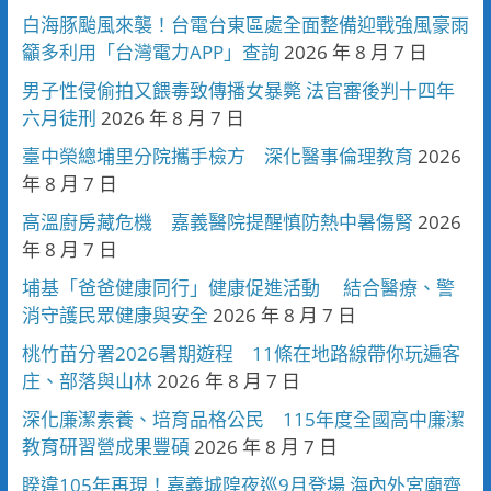
白海豚颱風來襲！台電台東區處全面整備迎戰強風豪雨
籲多利用「台灣電力APP」查詢
2026 年 8 月 7 日
男子性侵偷拍又餵毒致傳播女暴斃 法官審後判十四年
六月徒刑
2026 年 8 月 7 日
臺中榮總埔里分院攜手檢方 深化醫事倫理教育
2026
年 8 月 7 日
高溫廚房藏危機 嘉義醫院提醒慎防熱中暑傷腎
2026
年 8 月 7 日
埔基「爸爸健康同行」健康促進活動 結合醫療、警
消守護民眾健康與安全
2026 年 8 月 7 日
桃竹苗分署2026暑期遊程 11條在地路線帶你玩遍客
庄、部落與山林
2026 年 8 月 7 日
深化廉潔素養、培育品格公民 115年度全國高中廉潔
教育研習營成果豐碩
2026 年 8 月 7 日
睽違105年再現！嘉義城隍夜巡9月登場 海內外宮廟齊