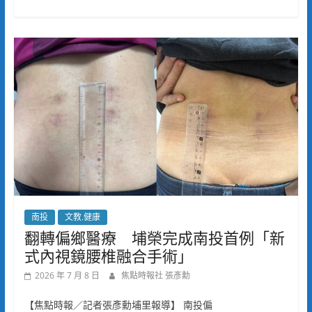
南投
文教.健康
翻轉偏鄉醫療 埔榮完成南投首例「新
式內視鏡腰椎融合手術」
2026 年 7 月 8 日
焦點時報社 張彥勳
【焦點時報／記者張彥勳埔里報導】 南投偏