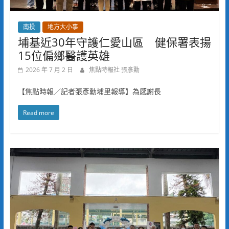
南投
地方大小事
埔基近30年守護仁愛山區 健保署表揚
15位偏鄉醫護英雄
2026 年 7 月 2 日
焦點時報社 張彥勳
【焦點時報／記者張彥勳埔里報導】為感謝長
Read more