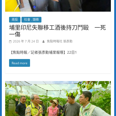
南投
社會 . 頭條
埔里印尼失聯移工酒後持刀鬥毆 一死
一傷
2026 年 7 月 24 日
焦點時報社 張彥勳
【焦點時報／記者張彥勳埔里報導】22日1
Read more