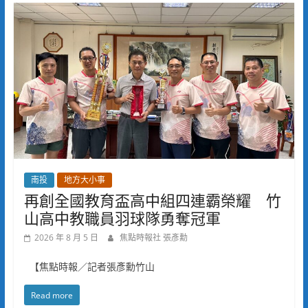
南投
地方大小事
再創全國教育盃高中組四連霸榮耀 竹
山高中教職員羽球隊勇奪冠軍
2026 年 8 月 5 日
焦點時報社 張彥勳
【焦點時報／記者張彥勳竹山
Read more