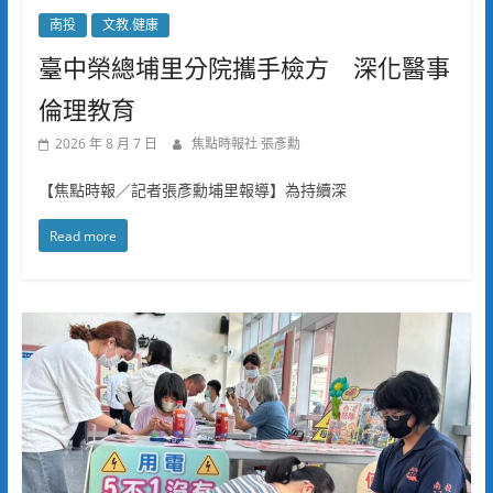
南投
文教.健康
臺中榮總埔里分院攜手檢方 深化醫事
倫理教育
2026 年 8 月 7 日
焦點時報社 張彥勳
【焦點時報／記者張彥勳埔里報導】為持續深
Read more