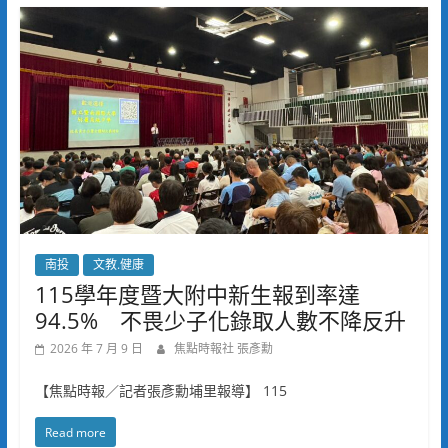
南投
文教.健康
115學年度暨大附中新生報到率達
94.5% 不畏少子化錄取人數不降反升
2026 年 7 月 9 日
焦點時報社 張彥勳
【焦點時報／記者張彥勳埔里報導】 115
Read more