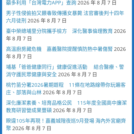
籲多利用「台灣電力APP」查詢
2026 年 8 月 7 日
男子性侵偷拍又餵毒致傳播女暴斃 法官審後判十四年
六月徒刑
2026 年 8 月 7 日
臺中榮總埔里分院攜手檢方 深化醫事倫理教育
2026
年 8 月 7 日
高溫廚房藏危機 嘉義醫院提醒慎防熱中暑傷腎
2026
年 8 月 7 日
埔基「爸爸健康同行」健康促進活動 結合醫療、警
消守護民眾健康與安全
2026 年 8 月 7 日
桃竹苗分署2026暑期遊程 11條在地路線帶你玩遍客
庄、部落與山林
2026 年 8 月 7 日
深化廉潔素養、培育品格公民 115年度全國高中廉潔
教育研習營成果豐碩
2026 年 8 月 7 日
睽違105年再現！嘉義城隍夜巡9月登場 海內外宮廟齊
聚
2026 年 8 月 7 日