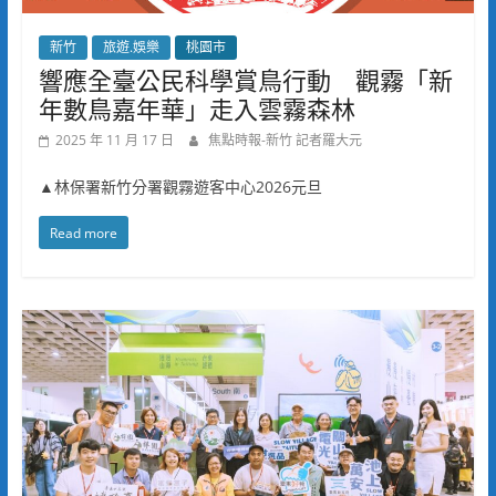
新竹
旅遊.娛樂
桃園市
響應全臺公民科學賞鳥行動 觀霧「新
年數鳥嘉年華」走入雲霧森林
2025 年 11 月 17 日
焦點時報-新竹 記者羅大元
▲林保署新竹分署觀霧遊客中心2026元旦
Read more