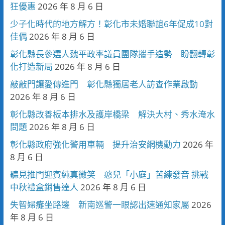
狂優惠
2026 年 8 月 6 日
少子化時代的地方解方！彰化市未婚聯誼6年促成10對
佳偶
2026 年 8 月 6 日
彰化縣長參選人魏平政率議員團隊攜手造勢 盼翻轉彰
化打造新局
2026 年 8 月 6 日
敲敲門讓愛傳進門 彰化縣獨居老人訪查作業啟動
2026 年 8 月 6 日
彰化縣改善板本排水及護岸橋梁 解決大村、秀水淹水
問題
2026 年 8 月 6 日
彰化縣政府強化警用車輛 提升治安網機動力
2026 年
8 月 6 日
聽見推門迎賓純真微笑 憨兒「小庭」苦練發音 挑戰
中秋禮盒銷售達人
2026 年 8 月 6 日
失智婦癱坐路邊 新南巡警一眼認出速通知家屬
2026
年 8 月 6 日