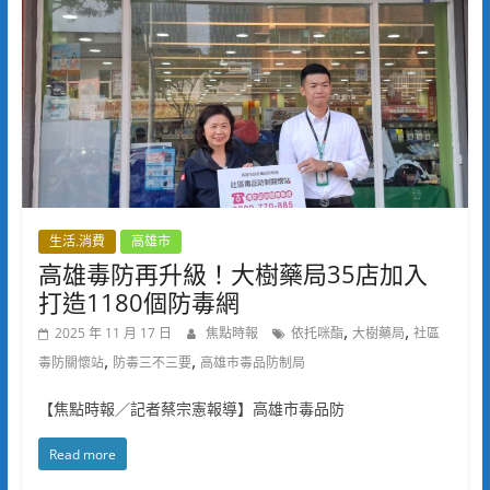
生活.消費
高雄市
高雄毒防再升級！大樹藥局35店加入
打造1180個防毒網
,
,
2025 年 11 月 17 日
焦點時報
依托咪酯
大樹藥局
社區
,
,
毒防關懷站
防毒三不三要
高雄市毒品防制局
【焦點時報／記者蔡宗憲報導】高雄市毒品防
Read more