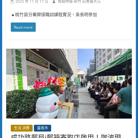
2025 年 11 月 17 日
焦點時報-新竹 記者羅大元
▲桃竹苗分署銲接職訓課程實況，吳長明參加
Read more
生活.消費
臺南市
成功路郵局i郵箱寄取店啟用！咖波現