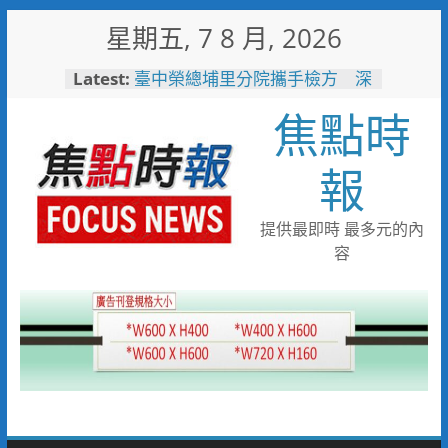
Skip
星期五, 7 8 月, 2026
to
content
Latest:
男子性侵偷拍又餵毒致傳播女暴
斃 法官審後判十四年六月徒刑
焦點時
臺中榮總埔里分院攜手檢方 深
化醫事倫理教育
「路不是你的」！騎士大鬧城鎮
報
韌性演習 前鎮警鐵腕攔停送辦
珍惜119報案專線資源 切勿無故
撥打或謊報案件
提供最即時 最多元的內
白海豚颱風來襲！台電台東區處
容
全面整備迎戰強風豪雨 籲多利
用「台灣電力APP」查詢