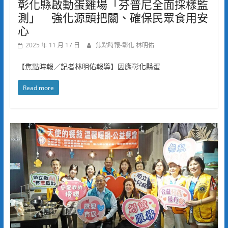
彰化縣啟動蛋雞場「芬普尼全面採樣監
測」 強化源頭把關、確保民眾食用安
心
2025 年 11 月 17 日
焦點時報-彰化 林明佑
【焦點時報／記者林明佑報導】因應彰化縣蛋
Read more