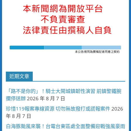
近期文章
「路不是你的」！騎士大鬧城鎮韌性演習 前鎮警鐵腕
攔停送辦
2026 年 8 月 7 日
珍惜119報案專線資源 切勿無故撥打或謊報案件
2026
年 8 月 7 日
白海豚颱風來襲！台電台東區處全面整備迎戰強風豪雨