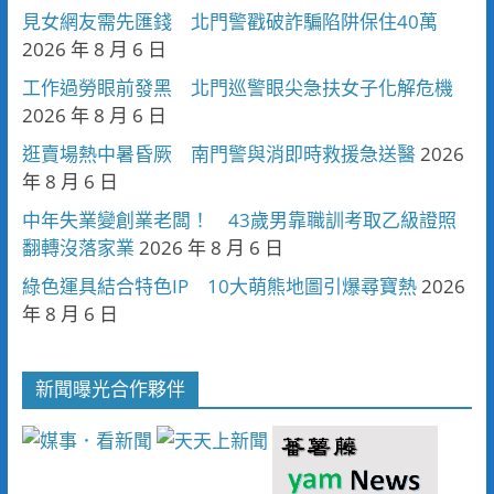
見女網友需先匯錢 北門警戳破詐騙陷阱保住40萬
2026 年 8 月 6 日
工作過勞眼前發黑 北門巡警眼尖急扶女子化解危機
2026 年 8 月 6 日
逛賣場熱中暑昏厥 南門警與消即時救援急送醫
2026
年 8 月 6 日
中年失業變創業老闆！ 43歲男靠職訓考取乙級證照
翻轉沒落家業
2026 年 8 月 6 日
綠色運具結合特色IP 10大萌熊地圖引爆尋寶熱
2026
年 8 月 6 日
新聞曝光合作夥伴