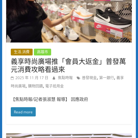
生活.消費
高雄市
義享時尚廣場推「會員大返金」普發萬
元消費攻略看過來
,
,
2025 年 11 月 17 日
焦點時報
普發現金
第一銀行
義享
,
,
時尚廣場
購物回饋
電子抵用金
【焦點時報/記者張淑慧 報導】 因應政府
Read more