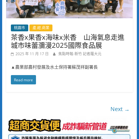
桃園市
產.經.商業
茶香x果香x海味x米香 山海氣息走進
城市味蕾瀰漫2025國際食品展
2025 年 11 月 17 日
焦點時報-新竹 記者羅大元
▲農業部農村發展及水土保持署蘇茂祥副署長
Read more
Next →