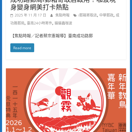
身變身網美打卡熱點
,
,
2025 年 11 月 17 日
焦點時報
i郵箱寄取店
中華郵政
成
,
,
功路郵局
臺南24小時寄件
貓貓蟲咖波
【焦點時報／記者蔡宗憲報導】臺南成功路郵
Read more