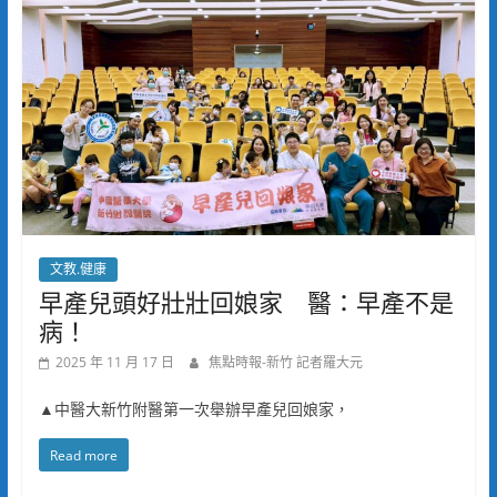
文教.健康
早產兒頭好壯壯回娘家 醫：早產不是
病！
2025 年 11 月 17 日
焦點時報-新竹 記者羅大元
▲中醫大新竹附醫第一次舉辦早產兒回娘家，
Read more