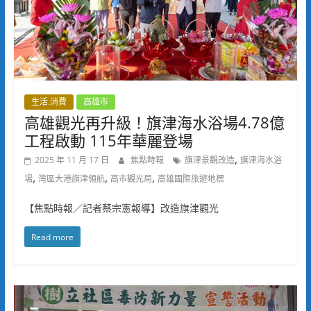
生活.消費
高雄市
高雄觀光再升級！旗津海水浴場4.78億
工程啟動 115年華麗登場
,
2025 年 11 月 17 日
焦點時報
旗津景觀改造
旗津海水浴
,
,
,
場
灣區大港旗津領航
高市觀光局
高雄國際旅遊地標
【焦點時報／記者蔡宗憲報導】改造旗津觀光
Read more