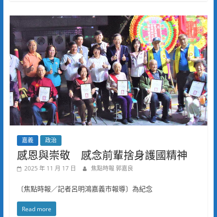
嘉義
政治
感恩與崇敬 感念前輩捨身護國精神
2025 年 11 月 17 日
焦點時報 郭嘉良
〔焦點時報／記者呂明鴻嘉義市報導〕為紀念
Read more