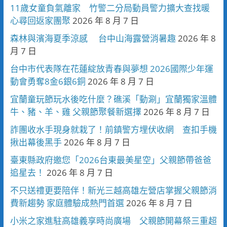
11歲女童負氣離家 竹警二分局動員警力擴大查找暖
心尋回返家團聚
2026 年 8 月 7 日
森林與濱海夏季涼感 台中山海露營消暑趣
2026 年 8
月 7 日
台中市代表隊在花蓮綻放青春與夢想 2026國際少年運
動會勇奪8金6銀6銅
2026 年 8 月 7 日
宜蘭童玩節玩水後吃什麼？礁溪「動涮」宜蘭獨家溫體
牛、豬、羊、雞 父親節聚餐新選擇
2026 年 8 月 7 日
詐團收水手現身就栽了！前鎮警方埋伏收網 查扣手機
揪出幕後黑手
2026 年 8 月 7 日
臺東縣政府邀您「2026台東最美星空」父親節帶爸爸
追星去！
2026 年 8 月 7 日
不只送禮更要陪伴！新光三越高雄左營店掌握父親節消
費新趨勢 家庭體驗成熱門首選
2026 年 8 月 7 日
小米之家進駐高雄義享時尚廣場 父親節開幕祭三重超