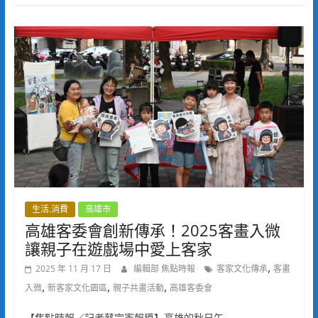
生活.消費
高雄市
高雄客委會創新傳承！2025客畫入微
讓親子在遊戲場中愛上客家
,
2025 年 11 月 17 日
編輯部 焦點時報
客家文化傳承
客畫
,
,
,
入微
新客家文化園區
親子共畫活動
高雄客委會
【焦點時報／記者蔡宗憲報導】高雄的秋日午