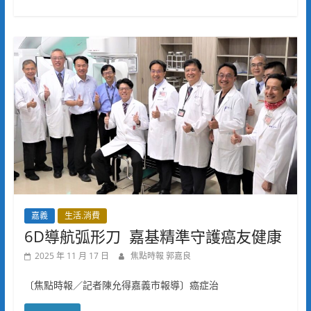
嘉義
生活.消費
6D導航弧形刀 嘉基精準守護癌友健康
2025 年 11 月 17 日
焦點時報 郭嘉良
〔焦點時報／記者陳允得嘉義市報導〕癌症治