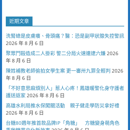
近期文章
洗腎總是皮膚癢、骨頭痛？醫：恐是副甲狀腺失控警訊
2026 年 8 月 6 日
聚眾鬥毆造成二人掛彩 警二分局火速連逮六嫌
2026
年 8 月 6 日
陳姓補教老師偷拍女學生案 更一審卅九罪全輕判
2026
年 8 月 6 日
「不好意思麻煩別人」惹人心疼！鳳雄暖警化身守護者
護送返家
2026 年 8 月 6 日
高雄水利局推水保闖關活動 親子健走學防災拿好禮
2026 年 8 月 6 日
台糖80週年推首款品牌IP「角糖」 方糖變身萌角色