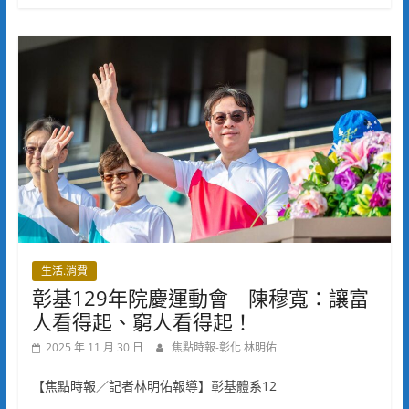
生活.消費
彰基129年院慶運動會 陳穆寬：讓富
人看得起、窮人看得起！
2025 年 11 月 30 日
焦點時報-彰化 林明佑
【焦點時報／記者林明佑報導】彰基體系12