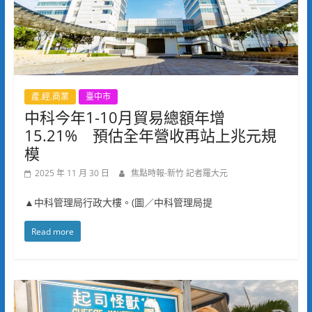
產.經.商業
臺中市
中科今年1-10月貿易總額年增
15.21% 預估全年營收再站上兆元規
模
2025 年 11 月 30 日
焦點時報-新竹 記者羅大元
▲中科管理局行政大樓。(圖／中科管理局提
Read more