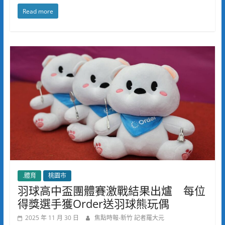
Read more
.體育
桃園市
羽球高中盃團體賽激戰結果出爐 每位
得獎選手獲Order送羽球熊玩偶
2025 年 11 月 30 日
焦點時報-新竹 記者羅大元