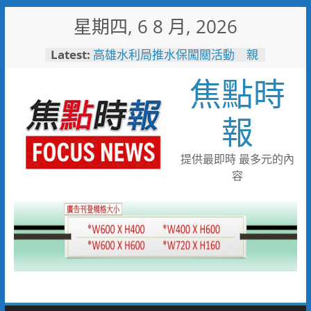
Skip
星期四, 6 8 月, 2026
to
content
Latest:
「不好意思麻煩別人」惹人心
疼！鳳雄暖警化身守護者護送返
焦點時
家
高雄水利局推水保闖關活動 親
子健走學防災拿好禮
報
洗腎總是皮膚癢、骨頭痛？醫：
恐是副甲狀腺失控警訊
聚眾鬥毆造成二人掛彩 警二分
提供最即時 最多元的內
局火速連逮六嫌
容
陳姓補教老師偷拍女學生案 更
一審卅九罪全輕判