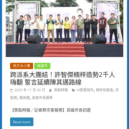
地方大小事
高雄市
跨派系大團結！許智傑楠梓造勢2千人
嗨翻 誓言延續陳其邁路線
,
,
2025 年 11 月 30 日
焦點時報
AI智慧城市
楠梓見面會
許
,
,
智傑
陳其邁
高雄市長選舉
【焦點時報／記者蔡宗憲報導】高雄市長初選
Read more