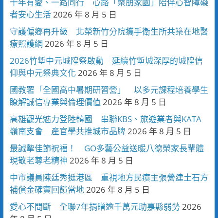
十年有愛、一路同行 心路「樂朋家園」陪伴心智障礙
者安心生活
2026 年 8 月 5 日
守護偏鄉再升級 北榮新竹分院攜手衛生所共築在地醫
療照護網
2026 年 8 月 5 日
2026竹塹中元城隍祭啟動 延續竹塹城深厚的城隍信
仰與中元祭典文化
2026 年 8 月 5 日
國教署「全國高中暑期研習營」 以多元課程培養學生
瞭解誠信專業與倫理價值
2026 年 8 月 5 日
高雄觀光魅力登陸韓國 串聯KBS、旅遊業者與KATA
嶺南支會 產官學共推城市品牌
2026 年 8 月 5 日
最誠摯佳節祝福！ GO多藝公益送暖八德榮家長輩體
現敬老尊老精神
2026 年 8 月 5 日
中市議員陳廷秀挺港區 重視地方民瘼主張營建土石方
補償金確實回饋當地
2026 年 8 月 5 日
愛心不間斷 全聯7年捐贈逾千萬元助嘉縣弱勢
2026