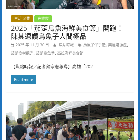
生活.消費
高雄市
2025「茄萣烏魚海鮮美食節」開跑！
陳其邁讚烏魚子人間極品
,
,
2025 年 11 月 30 日
焦點時報
烏魚子伴手禮
興達港漁產
,
,
茄萣漁村觀光
茄萣烏魚季
高雄海鮮美食節
【焦點時報／記者蔡宗憲報導】高雄「202
Read more