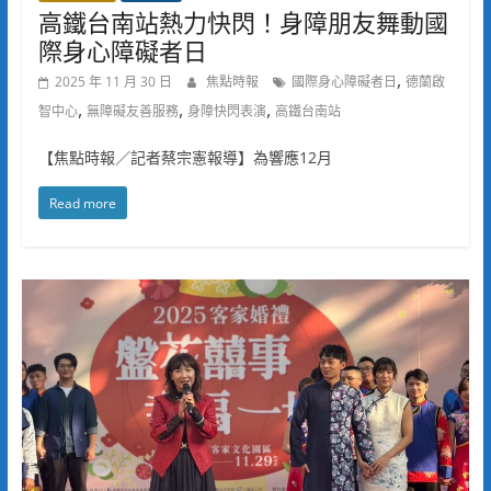
高鐵台南站熱力快閃！身障朋友舞動國
際身心障礙者日
,
2025 年 11 月 30 日
焦點時報
國際身心障礙者日
德蘭啟
,
,
,
智中心
無障礙友善服務
身障快閃表演
高鐵台南站
【焦點時報／記者蔡宗憲報導】為響應12月
Read more