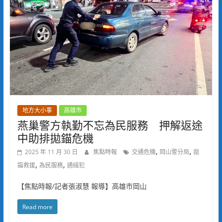
地方大小事
高雄市
燕巢警方執勤不忘為民服務 押解返途
中助排拋錨危機
,
,
2025 年 11 月 30 日
焦點時報
交通危機
岡山警分局
拋
,
,
錨救援
為民服務
通緝犯
【焦點時報/記者張淑慧 報導】高雄市岡山
Read more