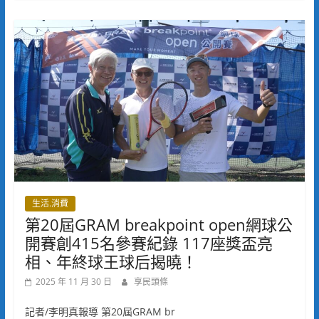
生活.消費
第20屆GRAM breakpoint open網球公
開賽創415名參賽紀錄 117座獎盃亮
相、年終球王球后揭曉！
2025 年 11 月 30 日
享民頭條
記者/李明真報導 第20屆GRAM br