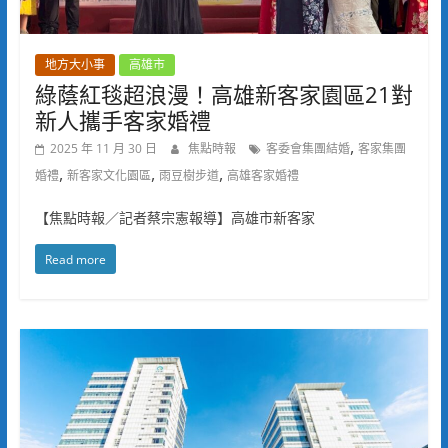
地方大小事
高雄市
綠蔭紅毯超浪漫！高雄新客家園區21對
新人攜手客家婚禮
,
2025 年 11 月 30 日
焦點時報
客委會集團結婚
客家集團
,
,
,
婚禮
新客家文化園區
雨豆樹步道
高雄客家婚禮
【焦點時報／記者蔡宗憲報導】高雄市新客家
Read more