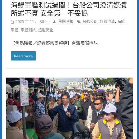
海鯤軍艦測試過關！台船公司澄清媒體
所述不實 安全第一不妥協
,
,
2025 年 11 月 30 日
焦點時報
台船公司
媒體澄清
海鯤
,
,
軍艦
軍艦測試
造艦安全
【焦點時報／記者蔡宗憲報導】台灣國際造船
Read more