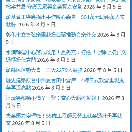
檔案共展 守護民眾與企業資產安全
2026 年 8 月 5 日
彰基員工響應捐出手作暖心義賣 551萬元助兩萬人次
就醫
2026 年 8 月 5 日
彰化市立管弦樂團赴紐西蘭推動音樂外交
2026 年 8 月
5 日
水湳轉運中心落成啟用！盧秀燕：打造「七轉七接」交
通樞紐任意門
2026 年 8 月 5 日
彰縣民運動大會 三天2279人競技
2026 年 8 月 5 日
歷史建築原台中州農會田中倉庫 4棟日式穀倉重現風
華再添亮點
2026 年 8 月 5 日
連玩笑都聽不懂？ 醫：當心大腦拉警報！
2026 年 8
月 5 日
失業壓力變轉機！55歲工程師靠勞工就業通計畫再就
業
2026 年 8 月 5 日