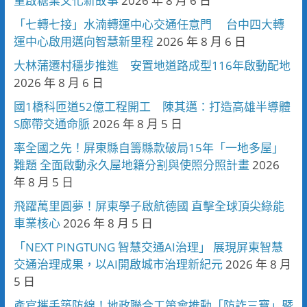
重啟糖業文化新故事
2026 年 8 月 6 日
「七轉七接」水湳轉運中心交通任意門 台中四大轉
運中心啟用邁向智慧新里程
2026 年 8 月 6 日
大林蒲遷村穩步推進 安置地道路成型116年啟動配地
2026 年 8 月 6 日
國1橋科匝道52億工程開工 陳其邁：打造高雄半導體
S廊帶交通命脈
2026 年 8 月 5 日
率全國之先！屏東縣自籌縣款破局15年「一地多屋」
難題 全面啟動永久屋地籍分割與使照分照計畫
2026
年 8 月 5 日
飛躍萬里圓夢！屏東學子啟航德國 直擊全球頂尖綠能
車業核心
2026 年 8 月 5 日
「NEXT PINGTUNG 智慧交通AI治理」 展現屏東智慧
交通治理成果，以AI開啟城市治理新紀元
2026 年 8 月
5 日
產官攜手築防線！地政聯合工策會推動「防詐三寶」暨