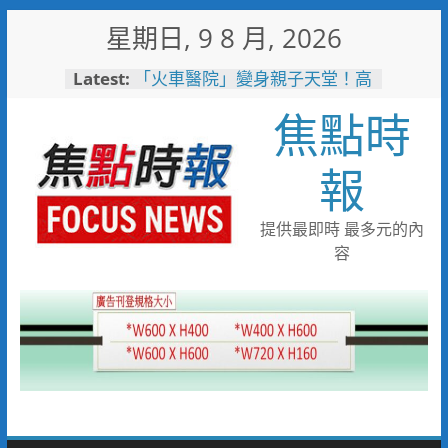
Skip
星期日, 9 8 月, 2026
to
content
Latest:
「火車醫院」變身親子天堂！高
雄親子遊樂園開幕首日人潮爆棚
焦點時
岡山警民聯手暖助八旬嬤 「人
情味GPS」10分鐘找回返家路
跨國並肩彩排激盪爵士新火花
報
展現台中市爵士人才培育成果
跨域整合守護全家！鳳山醫院結
合閱讀行動與健康宣導慶父親節
提供最即時 最多元的內
臺鐵高雄機廠變身全台最大免費
容
樂園 陳其邁:保存百年產業記
憶！