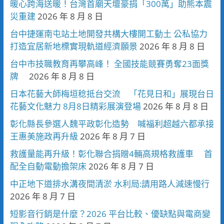
暖心跨海送暖！台灣首廟天壇豪捐「300萬」助熊本震
災重建
2026 年 8 月 8 日
台中捷運南屯站土地開發共構大樓開工動土 公私協力
打造宜居新地標實現軌道經濟願景
2026 年 8 月 8 日
台中市技職教育再攀高峰！ 全國技能競賽勇奪23面獎
牌
2026 年 8 月 8 日
日本花藝大師梅垣稔抵台交流 「花見日和」展現台日
花藝文化魅力 8月8日精彩展演登場
2026 年 8 月 8 日
彰化縣長參選人魏平政彰化造勢 喊福利超越六都承接
王惠美施政再升級
2026 年 8 月 7 日
救護量能再升級！彰化聯合捐贈4輛高規格救護車 首
配全自動電動擔架床
2026 年 8 月 7 日
中正地下道排水溝夜間清淤 水利局:請用路人減速慢行
2026 年 8 月 7 日
短影音行銷是什麼？2026 平台比較、優缺點與電商變