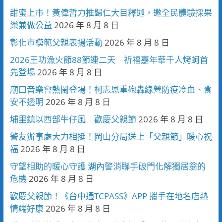
甜蜜上市！黃偉哲力推歸仁大目釋迦，邀全民體驗採果
樂兼做公益
2026 年 8 月 8 日
彰化市模範父親表揚活動
2026 年 8 月 8 日
2026王功漁火節88節連二天 祈福嘉年華千人烤蚵首
先登場
2026 年 8 月 8 日
廟口音樂會熱鬧登場！柯志恩重砲轟綠營防疫冷血、食
安不透明
2026 年 8 月 8 日
埔里鎮以西部牛仔風 歡慶父親節
2026 年 8 月 8 日
警友辦事處大力相挺！岡山分局送上「父親節」暖心祝
福
2026 年 8 月 8 日
守望相助的暖心守護 湖內警消聯手破門化解獨居翁的
危機
2026 年 8 月 8 日
歡慶父親節！《台中通TCPASS》APP 攜手在地名店熱
情端好康
2026 年 8 月 8 日