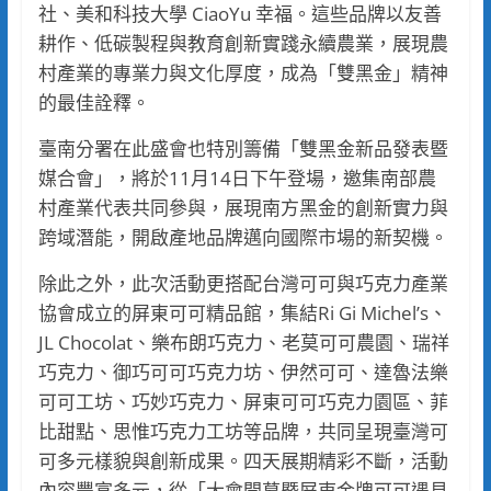
社、美和科技大學 CiaoYu 幸福。這些品牌以友善
耕作、低碳製程與教育創新實踐永續農業，展現農
村產業的專業力與文化厚度，成為「雙黑金」精神
的最佳詮釋。
臺南分署在此盛會也特別籌備「雙黑金新品發表暨
媒合會」，將於11月14日下午登場，邀集南部農
村產業代表共同參與，展現南方黑金的創新實力與
跨域潛能，開啟產地品牌邁向國際市場的新契機。
除此之外，此次活動更搭配台灣可可與巧克力產業
協會成立的屏東可可精品館，集結Ri Gi Michel’s、
JL Chocolat、樂布朗巧克力、老莫可可農園、瑞祥
巧克力、御巧可可巧克力坊、伊然可可、達魯法樂
可可工坊、巧妙巧克力、屏東可可巧克力園區、菲
比甜點、思惟巧克力工坊等品牌，共同呈現臺灣可
可多元樣貌與創新成果。四天展期精彩不斷，活動
內容豐富多元，從「大會開幕暨屏東金牌可可遇見