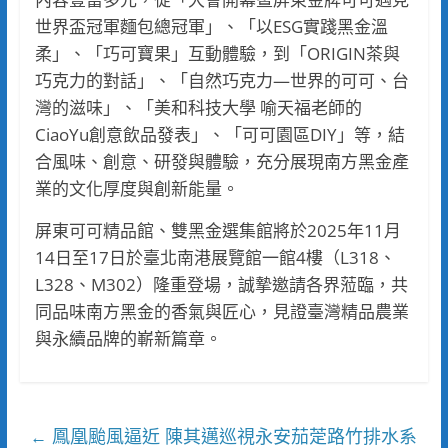
世界盃冠軍麵包總冠軍」、「以ESG實踐黑金溫
柔」、「巧可寶果」互動體驗，到「ORIGIN茶與
巧克力的對話」、「自然巧克力—世界的可可、台
灣的滋味」、「美和科技大學 喻天福老師的
CiaoYu創意飲品發表」、「可可園區DIY」等，結
合風味、創意、研發與體驗，充分展現南方黑金產
業的文化厚度與創新能量。
屏東可可精品館、雙黑金選集館將於2025年11月
14日至17日於臺北南港展覽館一館4樓（L318、
L328、M302）隆重登場，誠摯邀請各界蒞臨，共
同品味南方黑金的香氣與匠心，見證臺灣精品農業
與永續品牌的嶄新篇章。
鳳凰颱風逼近 陳其邁巡視永安茄萣路竹排水系
←