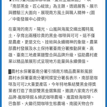
「南部黑金，匠心綻放」為主題，透過展售、展示
與體驗三大面向，展現南方風土與職人精神。(圖
／中衛發展中心提供)
在臺灣的南方，陽光、山嵐與海風交織出獨特風
土，孕育出兩種珍貴的黑金-咖啡與可可。這不僅
是農產，更是文化、技術與永續精神的象徵。農業
部農村發展及水土保持署臺南分署推動屏東、高
雄、臺南三地產業鏈整合與品牌升級，協助農村產
業以精品策展形式呈現地方能量與永續價值。
█農村水保署臺南分署引領南方精品農業新風貌
農村水保署臺南分署柯燦堂分署長表示，南部是咖
啡及可可2大重要產區，今年特地集結雙黑金得獎
業者打造了南部雙黑金選集館，邀請六家南方代表
品牌-嵐咖啡館＆締武咖啡農場、嵐雲綠海咖啡、
巴魯那、大鋤花間咖啡生態農場、南國天物合作