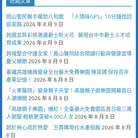
近期文章
岡山警民聯手暖助八旬嬤 「人情味GPS」10分鐘找回
返家路
2026 年 8 月 9 日
跨國並肩彩排激盪爵士新火花 展現台中市爵士人才培
育成果
2026 年 8 月 9 日
跨域整合守護全家！鳳山醫院結合閱讀行動與健康宣導
慶父親節
2026 年 8 月 9 日
臺鐵高雄機廠變身全台最大免費樂園 陳其邁:保存百年
產業記憶！
2026 年 8 月 8 日
「火車醫院」變身親子天堂！高雄親子遊樂園開幕首日
人潮爆棚
2026 年 8 月 8 日
「高雄親子樂園」爆紅！全臺最大免費園區首日吸三萬
人朝聖 輕軌更突破4,000人次
2026 年 8 月 8 日
起於無心成於熱愛 王貴嬋現代水墨個展
2026 年 8 月
8 日