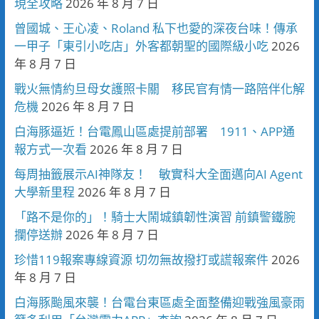
現全攻略
2026 年 8 月 7 日
曾國城、王心凌、Roland 私下也愛的深夜台味！傳承
一甲子「東引小吃店」外客都朝聖的國際級小吃
2026
年 8 月 7 日
戰火無情約旦母女護照卡關 移民官有情一路陪伴化解
危機
2026 年 8 月 7 日
白海豚逼近！台電鳳山區處提前部署 1911、APP通
報方式一次看
2026 年 8 月 7 日
每周抽籤展示AI神隊友！ 敏實科大全面邁向AI Agent
大學新里程
2026 年 8 月 7 日
「路不是你的」！騎士大鬧城鎮韌性演習 前鎮警鐵腕
攔停送辦
2026 年 8 月 7 日
珍惜119報案專線資源 切勿無故撥打或謊報案件
2026
年 8 月 7 日
白海豚颱風來襲！台電台東區處全面整備迎戰強風豪雨