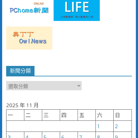
新聞分類
新
聞
分
2025 年 11 月
類
一
二
三
四
五
六
日
1
2
3
4
5
6
7
8
9