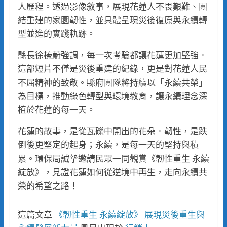
人歷程。透過影像敘事，展現花蓮人不畏艱難、團
結重建的家園韌性，並具體呈現災後復原與永續轉
型並進的實踐軌跡。
縣長徐榛蔚強調，每一次考驗都讓花蓮更加堅強。
這部短片不僅是災後重建的紀錄，更是對花蓮人民
不屈精神的致敬。縣府團隊將持續以「永續共榮」
為目標，推動綠色轉型與環境教育，讓永續理念深
植於花蓮的每一天。
花蓮的故事，是從瓦礫中開出的花朵。韌性，是跌
倒後更堅定的起身；永續，是每一天的堅持與積
累。環保局誠摯邀請民眾一同觀賞《韌性重生 永續
綻放》，見證花蓮如何從逆境中再生，走向永續共
榮的希望之路！
這篇文章
《韌性重生 永續綻放》 展現災後重生與