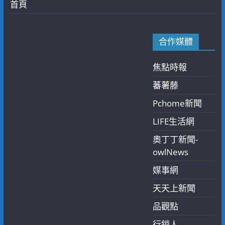
首頁
合作媒體
焦點時報
蕃薯藤
Pchome新聞
LIFE生活網
奧丁丁新聞-
owlNews
媒事網
天天上新聞
品觀點
行銷人