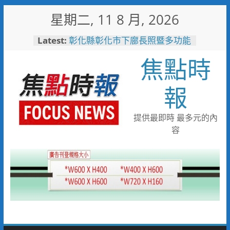
Skip
星期二, 11 8 月, 2026
to
content
Latest:
彰化縣彰化市下廍長照暨多功能
社福大樓新建工程動土
焦點時
熊本災區暖起來！高雄、北九州
再出手 132箱物資接力變「熱
食援助」餐車開進避難區
報
彰化縣2026城鎮韌性(防空)演習
圓滿完成
高雄不只拚半導體！產業轉型大
提供最即時 最多元的內
翻身 營利事業銷售額大增1.36
容
兆
投入2.7億元新增地下停車場
和美糖友里衛福大樓旁興建動土