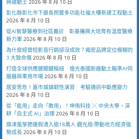
興建動土
2026 年 8 月 10 日
彰化縣彰化市下廍長照暨多功能社福大樓新建工程動土
2026 年 8 月 10 日
從AI智慧醫療到社區義診 彰基攜興大培育有溫度醫療
新力軍
2026 年 8 月 10 日
為什麼經營短影音行銷卻沒成效？揭密品牌定位模糊的
3 大致命傷
2026 年 8 月 10 日
打造全球供應鏈關鍵樞紐 億光泰國新廠動土瞄準AI伺
服器與車用市場
2026 年 8 月 10 日
居安思危！嘉市城鎮韌性演習 考驗通訊中斷應變力
2026 年 8 月 10 日
從「能用」走向「敢用」！坤侑科技 ╳ 中央大學，深
耕「自主式 AI」治理
2026 年 8 月 10 日
旗津風箏節連假湧入逾18萬人 觀光局:帶動地方經濟強
勢成長
2026 年 8 月 10 日