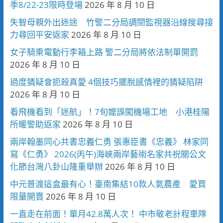
季8/22-23限時登場
2026 年 8 月 10 日
失智母親外出迷途 竹警二分局調閱監視器沿線搜尋接
力尋回平安返家
2026 年 8 月 10 日
女子騎乘電動行李箱上路 警二分局將依法制單開罰
2026 年 8 月 10 日
過度猜疑會扼殺真愛 4個技巧擺脫感情裡的猜疑陷阱
2026 年 8 月 10 日
看飛機看到「迷航」！7旬嬤誤闖機場工地 小港桂陽
所暖警助返家
2026 年 8 月 10 日
兩岸翰墨同心共書忠義仁勇 張惠臣書《忠義》 林家同
寫《仁勇》 2026(丙午)海峽兩岸藝術名家共祝關公文
化節台灣八卦山隆重舉辦
2026 年 8 月 10 日
中元普渡這盒最有心！臺南集結10款人氣農產 愛買
限量開賣
2026 年 8 月 10 日
一直走在前面！單月42.8萬人次！ 中市敬老計程車隊