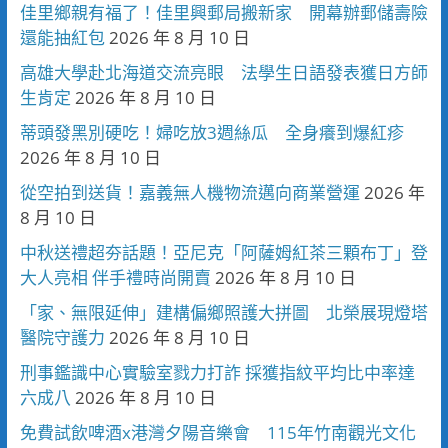
佳里鄉親有福了！佳里興郵局搬新家 開幕辦郵儲壽險
還能抽紅包
2026 年 8 月 10 日
高雄大學赴北海道交流亮眼 法學生日語發表獲日方師
生肯定
2026 年 8 月 10 日
蒂頭發黑別硬吃！婦吃放3週絲瓜 全身癢到爆紅疹
2026 年 8 月 10 日
從空拍到送貨！嘉義無人機物流邁向商業營運
2026 年
8 月 10 日
中秋送禮超夯話題！亞尼克「阿薩姆紅茶三顆布丁」登
大人亮相 伴手禮時尚開賣
2026 年 8 月 10 日
「家、無限延伸」建構偏鄉照護大拼圖 北榮展現燈塔
醫院守護力
2026 年 8 月 10 日
刑事鑑識中心實驗室戮力打詐 採獲指紋平均比中率達
六成八
2026 年 8 月 10 日
免費試飲啤酒x港灣夕陽音樂會 115年竹南觀光文化