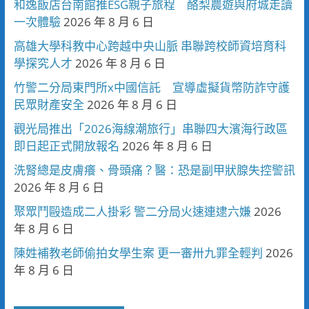
和逸飯店台南館推ESG親子旅程 酪梨農遊與府城走讀
一次體驗
2026 年 8 月 6 日
高雄大學科教中心跨越中央山脈 串聯跨校師資培育科
學探究人才
2026 年 8 月 6 日
竹警二分局東門所x中國信託 宣導虛擬貨幣防詐守護
民眾財產安全
2026 年 8 月 6 日
觀光局推出「2026海線潮旅行」串聯四大濱海行政區
即日起正式開放報名
2026 年 8 月 6 日
洗腎總是皮膚癢、骨頭痛？醫：恐是副甲狀腺失控警訊
2026 年 8 月 6 日
聚眾鬥毆造成二人掛彩 警二分局火速連逮六嫌
2026
年 8 月 6 日
陳姓補教老師偷拍女學生案 更一審卅九罪全輕判
2026
年 8 月 6 日