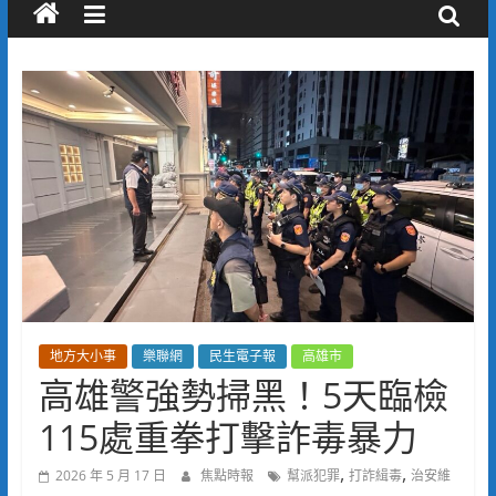
地方大小事
樂聯網
民生電子報
高雄市
高雄警強勢掃黑！5天臨檢
115處重拳打擊詐毒暴力
,
,
2026 年 5 月 17 日
焦點時報
幫派犯罪
打詐緝毒
治安維