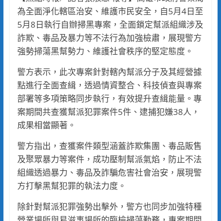
為全面淨化轄區治安、維護市民安全，自5月4日至
5月8日執行自辦掃黑專案，全面鎖定幫派組織涉及
詐欺、毒品及暴力等不法行為加強檢肅，展現警方
強勢掃蕩黑幫勢力、維護社會秩序的堅定態度。
警方表示，此次專案針對轄內幫派分子及其經營據
點進行全面查緝，透過情資整合、科技偵查與專案
部署等多項策略同步執行，有效提升查緝能量。專
案期間共查獲幫派犯罪案件5件、逮捕犯嫌38人，
成果相當顯著。
警方指出，查獲案件類型涵蓋詐欺集團、毒品販售
及聚眾暴力等案件，成功壓制幫派氣焰，防止不法
組織透過暴力、毒品及詐騙危害社會治安，展現警
方打擊黑幫犯罪的執法力度。
除針對幫派犯罪強勢出擊外，警方也同步加強特種
營業場所與易滋事場所的臨檢掃蕩勤務，專案期間