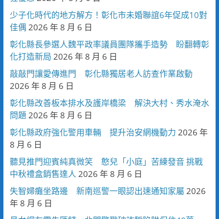
少子化時代的地方解方！彰化市未婚聯誼6年促成10對
佳偶
2026 年 8 月 6 日
彰化縣長參選人魏平政率議員團隊攜手造勢 盼翻轉彰
化打造新局
2026 年 8 月 6 日
敲敲門讓愛傳進門 彰化縣獨居老人訪查作業啟動
2026 年 8 月 6 日
彰化縣改善板本排水及護岸橋梁 解決大村、秀水淹水
問題
2026 年 8 月 6 日
彰化縣政府強化警用車輛 提升治安網機動力
2026 年
8 月 6 日
聽見推門迎賓純真微笑 憨兒「小庭」苦練發音 挑戰
中秋禮盒銷售達人
2026 年 8 月 6 日
失智婦癱坐路邊 新南巡警一眼認出速通知家屬
2026
年 8 月 6 日