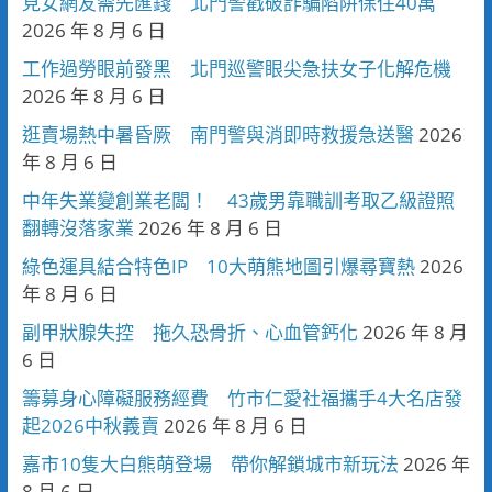
見女網友需先匯錢 北門警戳破詐騙陷阱保住40萬
2026 年 8 月 6 日
工作過勞眼前發黑 北門巡警眼尖急扶女子化解危機
2026 年 8 月 6 日
逛賣場熱中暑昏厥 南門警與消即時救援急送醫
2026
年 8 月 6 日
中年失業變創業老闆！ 43歲男靠職訓考取乙級證照
翻轉沒落家業
2026 年 8 月 6 日
綠色運具結合特色IP 10大萌熊地圖引爆尋寶熱
2026
年 8 月 6 日
副甲狀腺失控 拖久恐骨折、心血管鈣化
2026 年 8 月
6 日
籌募身心障礙服務經費 竹市仁愛社福攜手4大名店發
起2026中秋義賣
2026 年 8 月 6 日
嘉市10隻大白熊萌登場 帶你解鎖城市新玩法
2026 年
8 月 6 日