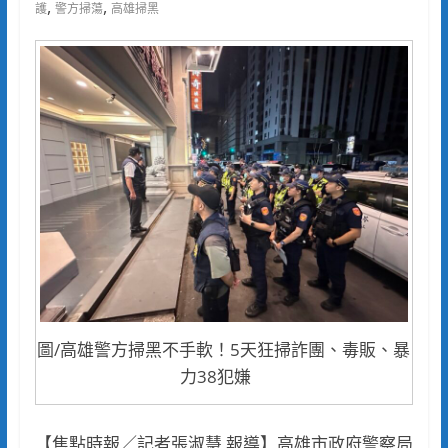
,
,
護
警方掃蕩
高雄掃黑
圖/高雄警方掃黑不手軟！5天狂掃詐團、毒販、暴
力38犯嫌
【焦點時報／記者張淑慧 報導】高雄市政府警察局