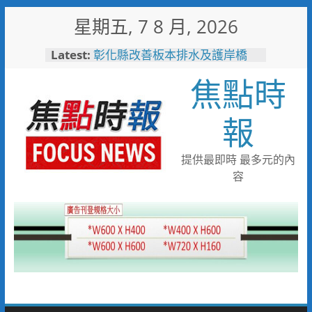
Skip
星期五, 7 8 月, 2026
to
content
Latest:
彰化縣改善板本排水及護岸橋
梁 解決大村、秀水淹水問題
焦點時
小米之家進駐高雄義享時尚廣
場 父親節開幕祭三重超狂優惠
少子化時代的地方解方！彰化市
報
未婚聯誼6年促成10對佳偶
彰化縣長參選人魏平政率議員團
隊攜手造勢 盼翻轉彰化打造新
提供最即時 最多元的內
局
容
敲敲門讓愛傳進門 彰化縣獨居
老人訪查作業啟動