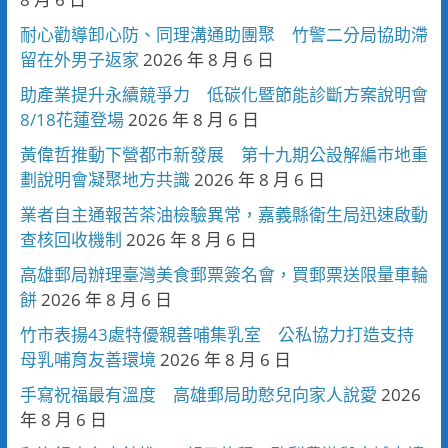
耐心勸導卸心防、同理溝通助團聚 竹警二分局協助滯
留在外男子返家
2026 年 8 月 6 日
助產業提升永續競爭力 低碳化暨節能診斷方案說明會
8/18花蓮登場
2026 年 8 月 6 日
黃偉哲推動下營都市新發展 第十九期公設解編市地重
劃說明會凝聚地方共識
2026 年 8 月 6 日
業者自主通報苦茶油檢驗異常，嘉義縣衛生局迅速啟動
查核回收機制
2026 年 8 月 6 日
高雄郵局辦理臺灣美食郵票簽名會，買郵票送限量車輪
餅
2026 年 8 月 6 日
竹市表揚43處特優親善哺集乳室 公私協力打造支持
母乳哺育友善環境
2026 年 8 月 6 日
手寫祝福最有溫度 高雄郵局助憨兒向家人說愛
2026
年 8 月 6 日