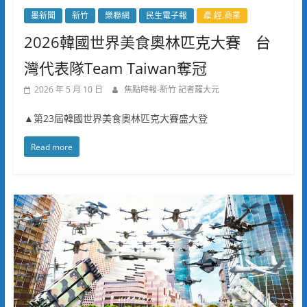
墨新聞
新竹
樂聯網
民生電子報
產.經.商業
2026韓國世界美食奧林匹克大賽 台
灣代表隊Team Taiwan奪冠
2026 年 5 月 10 日
焦點時報-新竹 記者羅大元
▲第23屆韓國世界美食奧林匹克大賽盛大登
Read more