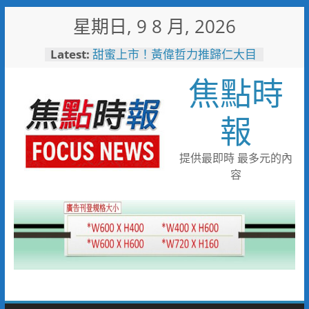
Skip
星期日, 9 8 月, 2026
to
content
起於無心成於熱愛 王貴嬋現代
Latest:
水墨個展
焦點時
甜蜜上市！黃偉哲力推歸仁大目
釋迦，邀全民體驗採果樂兼做公
益
報
臺鐵高雄機廠變身全台最大免費
樂園 陳其邁:保存百年產業記
憶！
提供最即時 最多元的內
「火車醫院」變身親子天堂！高
容
雄親子遊樂園開幕首日人潮爆棚
「高雄親子樂園」爆紅！全臺最
大免費園區首日吸三萬人朝聖
輕軌更突破4,000人次