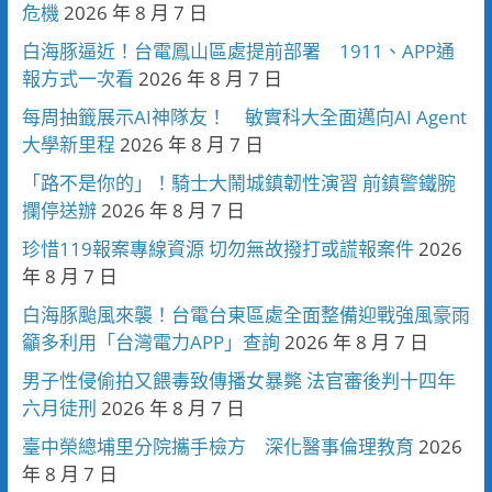
危機
2026 年 8 月 7 日
白海豚逼近！台電鳳山區處提前部署 1911、APP通
報方式一次看
2026 年 8 月 7 日
每周抽籤展示AI神隊友！ 敏實科大全面邁向AI Agent
大學新里程
2026 年 8 月 7 日
「路不是你的」！騎士大鬧城鎮韌性演習 前鎮警鐵腕
攔停送辦
2026 年 8 月 7 日
珍惜119報案專線資源 切勿無故撥打或謊報案件
2026
年 8 月 7 日
白海豚颱風來襲！台電台東區處全面整備迎戰強風豪雨
籲多利用「台灣電力APP」查詢
2026 年 8 月 7 日
男子性侵偷拍又餵毒致傳播女暴斃 法官審後判十四年
六月徒刑
2026 年 8 月 7 日
臺中榮總埔里分院攜手檢方 深化醫事倫理教育
2026
年 8 月 7 日