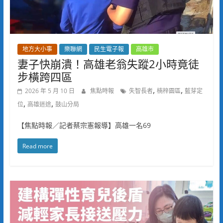
地方大小事
樂聯網
民生電子報
高雄市
妻子快崩潰！高雄老翁失蹤2小時竟徒
步橫跨四區
,
,
2026 年 5 月 10 日
焦點時報
失智長者
楠梓園區
藍芽定
,
,
位
高雄迷途
鼓山分局
【焦點時報／記者蔡宗憲報導】高雄一名69
Read more