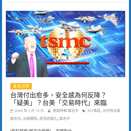
產.經.商業
台灣付出愈多，安全感為何反降？
「疑美」？台美「交易時代」來臨
,
2026 年 5 月 10 日
焦點時報 鄒志中
301條款
台中特派員
,
,
,
鄒志中
台美關係
經濟武器化
鄒志中
(焦點時報/鄒志中報導) 美國對台