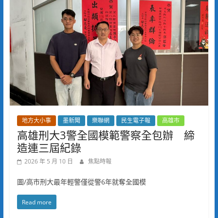
地方大小事
墨新聞
樂聯網
民生電子報
高雄市
高雄刑大3警全國模範警察全包辦 締
造連三屆紀錄
2026 年 5 月 10 日
焦點時報
圖/高市刑大最年輕警僅從警6年就奪全國模
Read more