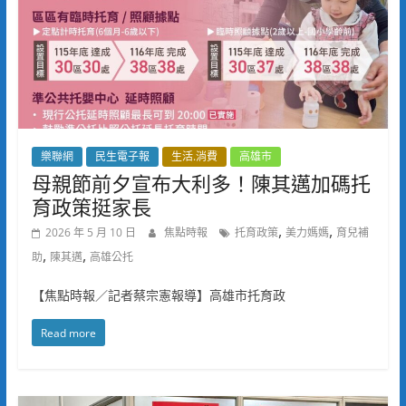
樂聯網
民生電子報
生活.消費
高雄市
母親節前夕宣布大利多！陳其邁加碼托
育政策挺家長
,
,
2026 年 5 月 10 日
焦點時報
托育政策
美力媽媽
育兒補
,
,
助
陳其邁
高雄公托
【焦點時報／記者蔡宗憲報導】高雄市托育政
Read more