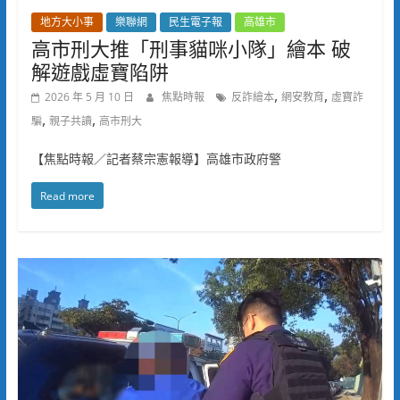
地方大小事
樂聯網
民生電子報
高雄市
高市刑大推「刑事貓咪小隊」繪本 破
解遊戲虛寶陷阱
,
,
2026 年 5 月 10 日
焦點時報
反詐繪本
網安教育
虛寶詐
,
,
騙
親子共讀
高市刑大
【焦點時報／記者蔡宗憲報導】高雄市政府警
Read more