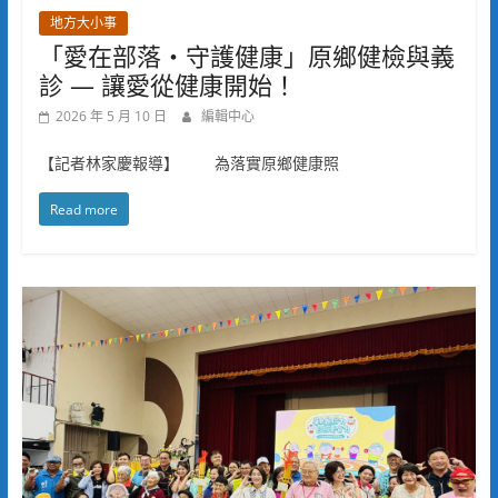
地方大小事
「愛在部落・守護健康」原鄉健檢與義
診 — 讓愛從健康開始！
2026 年 5 月 10 日
編輯中心
【記者林家慶報導】 為落實原鄉健康照
Read more