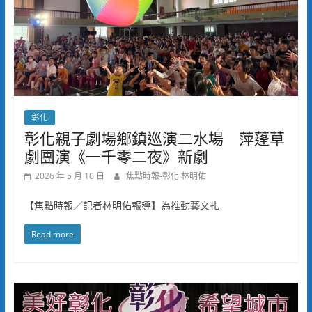
彰化
彰化親子劇場鄉鎮巡演二水場 萍蓬草
劇團演《一千零二夜》新劇
2026 年 5 月 10 日
焦點時報-彰化 林明佑
【焦點時報／記者林明佑報導】為推動藝文扎
Read more