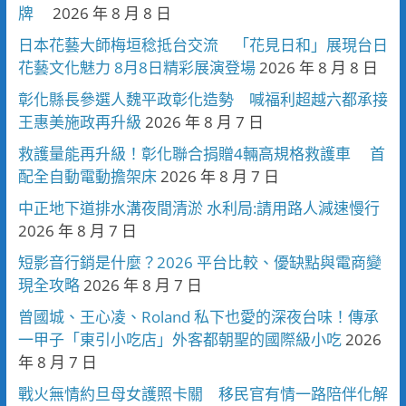
牌
2026 年 8 月 8 日
日本花藝大師梅垣稔抵台交流 「花見日和」展現台日
花藝文化魅力 8月8日精彩展演登場
2026 年 8 月 8 日
彰化縣長參選人魏平政彰化造勢 喊福利超越六都承接
王惠美施政再升級
2026 年 8 月 7 日
救護量能再升級！彰化聯合捐贈4輛高規格救護車 首
配全自動電動擔架床
2026 年 8 月 7 日
中正地下道排水溝夜間清淤 水利局:請用路人減速慢行
2026 年 8 月 7 日
短影音行銷是什麼？2026 平台比較、優缺點與電商變
現全攻略
2026 年 8 月 7 日
曾國城、王心凌、Roland 私下也愛的深夜台味！傳承
一甲子「東引小吃店」外客都朝聖的國際級小吃
2026
年 8 月 7 日
戰火無情約旦母女護照卡關 移民官有情一路陪伴化解