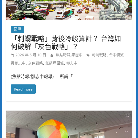
國際
「刺蝟戰略」背後冷峻算計？ 台灣如
何破解「灰色戰略」？
,
2026 年 5 月 10 日
焦點時報 鄒志中
刺蝟戰略
台中特派
,
,
,
員鄒志中
灰色戰略
無硝煙圍城
鄒志中
(焦點時報/鄒志中報導) 所謂「
Read more