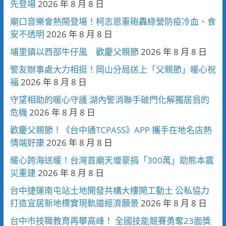
先登場
2026 年 8 月 8 日
廟口音樂會熱鬧登場！柯志恩重砲轟綠營防疫冷血、食
安不透明
2026 年 8 月 8 日
埔里鎮以西部牛仔風 歡慶父親節
2026 年 8 月 8 日
警友辦事處大力相挺！岡山分局送上「父親節」暖心祝
福
2026 年 8 月 8 日
守望相助的暖心守護 湖內警消聯手破門化解獨居翁的
危機
2026 年 8 月 8 日
歡慶父親節！《台中通TCPASS》APP 攜手在地名店熱
情端好康
2026 年 8 月 8 日
暖心跨海送暖！台灣首廟天壇豪捐「300萬」助熊本震
災重建
2026 年 8 月 8 日
台中捷運南屯站土地開發共構大樓開工動土 公私協力
打造宜居新地標實現軌道經濟願景
2026 年 8 月 8 日
台中市技職教育再攀高峰！ 全國技能競賽勇奪23面獎