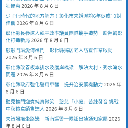
狂優惠
2026 年 8 月 6 日
少子化時代的地方解方！彰化市未婚聯誼6年促成10對
佳偶
2026 年 8 月 6 日
彰化縣長參選人魏平政率議員團隊攜手造勢 盼翻轉彰
化打造新局
2026 年 8 月 6 日
敲敲門讓愛傳進門 彰化縣獨居老人訪查作業啟動
2026 年 8 月 6 日
彰化縣改善板本排水及護岸橋梁 解決大村、秀水淹水
問題
2026 年 8 月 6 日
彰化縣政府強化警用車輛 提升治安網機動力
2026 年
8 月 6 日
聽見推門迎賓純真微笑 憨兒「小庭」苦練發音 挑戰
中秋禮盒銷售達人
2026 年 8 月 6 日
失智婦癱坐路邊 新南巡警一眼認出速通知家屬
2026
年 8 月 6 日