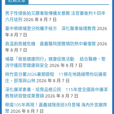
近期文章
男子性侵偷拍又餵毒致傳播女暴斃 法官審後判十四年
六月徒刑
2026 年 8 月 7 日
臺中榮總埔里分院攜手檢方 深化醫事倫理教育
2026
年 8 月 7 日
高溫廚房藏危機 嘉義醫院提醒慎防熱中暑傷腎
2026
年 8 月 7 日
埔基「爸爸健康同行」健康促進活動 結合醫療、警
消守護民眾健康與安全
2026 年 8 月 7 日
桃竹苗分署2026暑期遊程 11條在地路線帶你玩遍客
庄、部落與山林
2026 年 8 月 7 日
深化廉潔素養、培育品格公民 115年度全國高中廉潔
教育研習營成果豐碩
2026 年 8 月 7 日
睽違105年再現！嘉義城隍夜巡9月登場 海內外宮廟齊
聚
2026 年 8 月 7 日