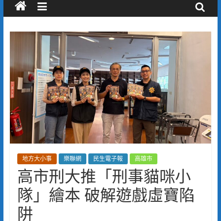
地方大小事
樂聯網
民生電子報
高雄市
高市刑大推「刑事貓咪小
隊」繪本 破解遊戲虛寶陷
阱