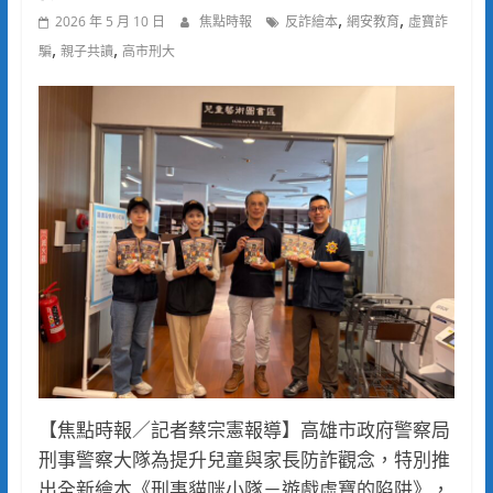
,
,
2026 年 5 月 10 日
焦點時報
反詐繪本
網安教育
虛寶詐
,
,
騙
親子共讀
高市刑大
【焦點時報／記者蔡宗憲報導】高雄市政府警察局
刑事警察大隊為提升兒童與家長防詐觀念，特別推
出全新繪本《刑事貓咪小隊－遊戲虛寶的陷阱》，