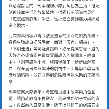
以活潑討喜的「刑事貓咪小隊」角色為主角，搭配
貼近孩童生活的故事情境，帶領孩子認識常見的
「遊戲虛寶詐騙」手法，從小建立識詐能力與網路
安全觀念。
此次繪本內容以現今孩童熟悉的網路遊戲為背景，
透過生動故事提醒學童，面對「假官方網站」、
「不明連結」等可疑資訊時，必須提高警覺，避免
因好奇心或貪圖免費虛寶而誤入詐騙圈套。故事
中，「刑事貓咪小隊」將陪伴孩子一步步破解案
件，在充滿冒險與趣味的劇情中，引導學童學習辨
識詐騙陷阱，並建立遇到危險時勇敢求助的正確觀
念。
刑事警察大隊表示，希望藉由繪本故事與角色互
動，讓防詐教育不再艱澀，而是透過親子共讀的方
式，自然融入日常生活。除了提升孩子的網路安全