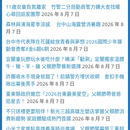
11歲女童負氣離家 竹警二分局動員警力擴大查找暖
心尋回返家團聚
2026 年 8 月 7 日
森林與濱海夏季涼感 台中山海露營消暑趣
2026 年 8
月 7 日
台中市代表隊在花蓮綻放青春與夢想 2026國際少年運
動會勇奪8金6銀6銅
2026 年 8 月 7 日
宜蘭童玩節玩水後吃什麼？礁溪「動涮」宜蘭獨家溫體
牛、豬、羊、雞 父親節聚餐新選擇
2026 年 8 月 7 日
詐團收水手現身就栽了！前鎮警方埋伏收網 查扣手機
揪出幕後黑手
2026 年 8 月 7 日
臺東縣政府邀您「2026台東最美星空」父親節帶爸爸
追星去！
2026 年 8 月 7 日
不只送禮更要陪伴！新光三越高雄左營店掌握父親節消
費新趨勢 家庭體驗成熱門首選
2026 年 8 月 7 日
小米之家進駐高雄義享時尚廣場 父親節開幕祭三重超