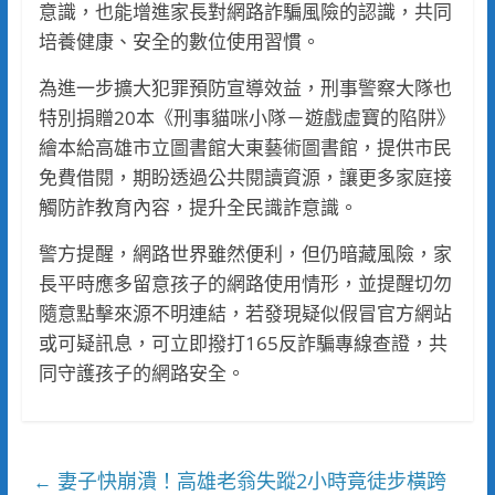
意識，也能增進家長對網路詐騙風險的認識，共同
培養健康、安全的數位使用習慣。
為進一步擴大犯罪預防宣導效益，刑事警察大隊也
特別捐贈20本《刑事貓咪小隊－遊戲虛寶的陷阱》
繪本給高雄市立圖書館大東藝術圖書館，提供市民
免費借閱，期盼透過公共閱讀資源，讓更多家庭接
觸防詐教育內容，提升全民識詐意識。
警方提醒，網路世界雖然便利，但仍暗藏風險，家
長平時應多留意孩子的網路使用情形，並提醒切勿
隨意點擊來源不明連結，若發現疑似假冒官方網站
或可疑訊息，可立即撥打165反詐騙專線查證，共
同守護孩子的網路安全。
妻子快崩潰！高雄老翁失蹤2小時竟徒步橫跨
←