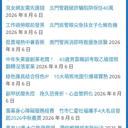
見女網友需先匯錢 北門警戳破詐騙陷阱保住40萬
2026 年 8 月 6 日
工作過勞眼前發黑 北門巡警眼尖急扶女子化解危機
2026 年 8 月 6 日
逛賣場熱中暑昏厥 南門警與消即時救援急送醫
2026
年 8 月 6 日
中年失業變創業老闆！ 43歲男靠職訓考取乙級證照
翻轉沒落家業
2026 年 8 月 6 日
綠色運具結合特色IP 10大萌熊地圖引爆尋寶熱
2026
年 8 月 6 日
副甲狀腺失控 拖久恐骨折、心血管鈣化
2026 年 8 月
6 日
籌募身心障礙服務經費 竹市仁愛社福攜手4大名店發
起2026中秋義賣
2026 年 8 月 6 日
嘉市10隻大白熊萌登場 帶你解鎖城市新玩法
2026 年