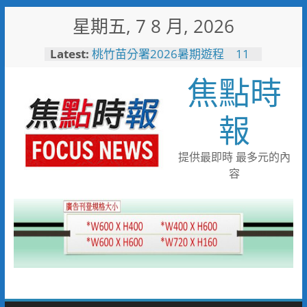
Skip
星期五, 7 8 月, 2026
to
content
Latest:
桃竹苗分署2026暑期遊程 11
條在地路線帶你玩遍客庄、部落
焦點時
與山林
男子性侵偷拍又餵毒致傳播女暴
斃 法官審後判十四年六月徒刑
報
臺中榮總埔里分院攜手檢方 深
化醫事倫理教育
高溫廚房藏危機 嘉義醫院提醒
提供最即時 最多元的內
慎防熱中暑傷腎
容
埔基「爸爸健康同行」健康促進
活動 結合醫療、警消守護民
眾健康與安全