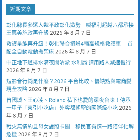
近期文章
彰化縣長參選人魏平政彰化造勢 喊福利超越六都承接
王惠美施政再升級
2026 年 8 月 7 日
救護量能再升級！彰化聯合捐贈4輛高規格救護車 首
配全自動電動擔架床
2026 年 8 月 7 日
中正地下道排水溝夜間清淤 水利局:請用路人減速慢行
2026 年 8 月 7 日
短影音行銷是什麼？2026 平台比較、優缺點與電商變
現全攻略
2026 年 8 月 7 日
曾國城、王心凌、Roland 私下也愛的深夜台味！傳承
一甲子「東引小吃店」外客都朝聖的國際級小吃
2026
年 8 月 7 日
戰火無情約旦母女護照卡關 移民官有情一路陪伴化解
危機
2026 年 8 月 7 日