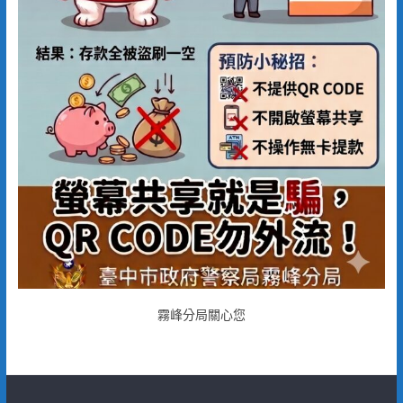
霧峰分局關心您