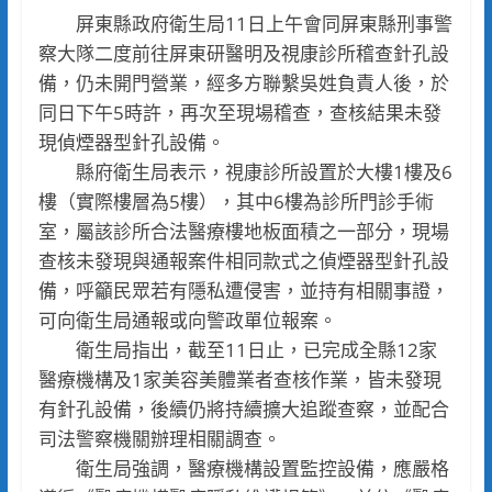
屏東縣政府衛生局11日上午會同屏東縣刑事警
察大隊二度前往屏東研醫明及視康診所稽查針孔設
備，仍未開門營業，經多方聯繫吳姓負責人後，於
同日下午5時許，再次至現場稽查，查核結果未發
現偵煙器型針孔設備。
縣府衛生局表示，視康診所設置於大樓1樓及6
樓（實際樓層為5樓），其中6樓為診所門診手術
室，屬該診所合法醫療樓地板面積之一部分，現場
查核未發現與通報案件相同款式之偵煙器型針孔設
備，呼籲民眾若有隱私遭侵害，並持有相關事證，
可向衛生局通報或向警政單位報案。
衛生局指出，截至11日止，已完成全縣12家
醫療機構及1家美容美體業者查核作業，皆未發現
有針孔設備，後續仍將持續擴大追蹤查察，並配合
司法警察機關辦理相關調查。
衛生局強調，醫療機構設置監控設備，應嚴格