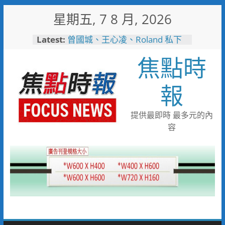
Skip
星期五, 7 8 月, 2026
to
content
Latest:
曾國城、王心凌、Roland 私下
也愛的深夜台味！傳承一甲子
焦點時
「東引小吃店」外客都朝聖的國
際級小吃
彰化縣長參選人魏平政彰化造
報
勢 喊福利超越六都承接王惠美
施政再升級
救護量能再升級！彰化聯合捐贈
提供最即時 最多元的內
4輛高規格救護車 首配全自動
容
電動擔架床
中正地下道排水溝夜間清淤 水
利局:請用路人減速慢行
短影音行銷是什麼？2026 平台
比較、優缺點與電商變現全攻略