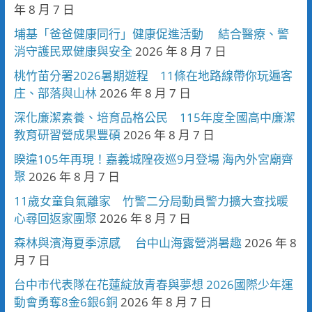
年 8 月 7 日
埔基「爸爸健康同行」健康促進活動 結合醫療、警
消守護民眾健康與安全
2026 年 8 月 7 日
桃竹苗分署2026暑期遊程 11條在地路線帶你玩遍客
庄、部落與山林
2026 年 8 月 7 日
深化廉潔素養、培育品格公民 115年度全國高中廉潔
教育研習營成果豐碩
2026 年 8 月 7 日
睽違105年再現！嘉義城隍夜巡9月登場 海內外宮廟齊
聚
2026 年 8 月 7 日
11歲女童負氣離家 竹警二分局動員警力擴大查找暖
心尋回返家團聚
2026 年 8 月 7 日
森林與濱海夏季涼感 台中山海露營消暑趣
2026 年 8
月 7 日
台中市代表隊在花蓮綻放青春與夢想 2026國際少年運
動會勇奪8金6銀6銅
2026 年 8 月 7 日