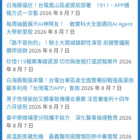
白海豚逼近！台電鳳山區處提前部署 1911、APP通
報方式一次看
2026 年 8 月 7 日
每周抽籤展示AI神隊友！ 敏實科大全面邁向AI Agent
大學新里程
2026 年 8 月 7 日
「路不是你的」！騎士大鬧城鎮韌性演習 前鎮警鐵腕
攔停送辦
2026 年 8 月 7 日
珍惜119報案專線資源 切勿無故撥打或謊報案件
2026
年 8 月 7 日
白海豚颱風來襲！台電台東區處全面整備迎戰強風豪雨
籲多利用「台灣電力APP」查詢
2026 年 8 月 7 日
男子性侵偷拍又餵毒致傳播女暴斃 法官審後判十四年
六月徒刑
2026 年 8 月 7 日
臺中榮總埔里分院攜手檢方 深化醫事倫理教育
2026
年 8 月 7 日
高溫廚房藏危機 嘉義醫院提醒慎防熱中暑傷腎
2026