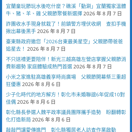
宜蘭童玩節玩水後吃什麼？礁溪「動涮」宜蘭獨家溫體
牛、豬、羊、雞 父親節聚餐新選擇
2026 年 8 月 7 日
詐團收水手現身就栽了！前鎮警方埋伏收網 查扣手機
揪出幕後黑手
2026 年 8 月 7 日
臺東縣政府邀您「2026台東最美星空」父親節帶爸爸
追星去！
2026 年 8 月 7 日
不只送禮更要陪伴！新光三越高雄左營店掌握父親節消
費新趨勢 家庭體驗成熱門首選
2026 年 8 月 7 日
小米之家進駐高雄義享時尚廣場 父親節開幕祭三重超
狂優惠
2026 年 8 月 6 日
少子化時代的地方解方！彰化市未婚聯誼6年促成10對
佳偶
2026 年 8 月 6 日
彰化縣長參選人魏平政率議員團隊攜手造勢 盼翻轉彰
化打造新局
2026 年 8 月 6 日
敲敲門讓愛傳進門 彰化縣獨居老人訪查作業啟動