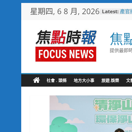
Skip
星期四, 6 8 月, 2026
Latest:
產官
to
會推
content
守護
國1
焦
其邁
通命
率全
提供最即時
局1
啟動
計畫
飛躍
國 
社會 . 頭條
地方大小事
旅遊.娛樂
文
「NE
治理
成果