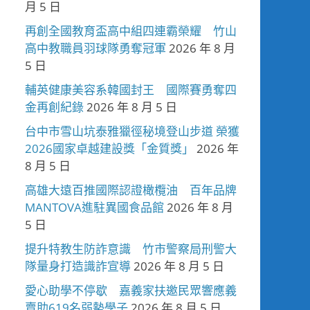
月 5 日
再創全國教育盃高中組四連霸榮耀 竹山
高中教職員羽球隊勇奪冠軍
2026 年 8 月
5 日
輔英健康美容系韓國封王 國際賽勇奪四
金再創紀錄
2026 年 8 月 5 日
台中市雪山坑泰雅獵徑秘境登山步道 榮獲
2026國家卓越建設獎「金質獎」
2026 年
8 月 5 日
高雄大遠百推國際認證橄欖油 百年品牌
MANTOVA進駐異國食品館
2026 年 8 月
5 日
提升特教生防詐意識 竹市警察局刑警大
隊量身打造識詐宣導
2026 年 8 月 5 日
愛心助學不停歇 嘉義家扶邀民眾響應義
賣助619名弱勢學子
2026 年 8 月 5 日