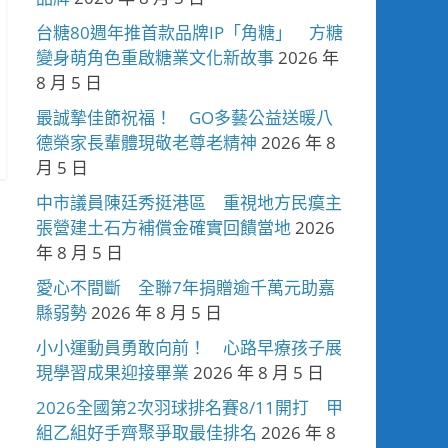
台糖80週年推首款品牌IP「角糖」 方糖
變身萌角色重啟糖業文化新故事
2026 年
8 月 5 日
最誠摯佳節祝福！ GO多藝公益送暖八
德榮家長輩體現敬老尊老精神
2026 年 8
月 5 日
中市議員陳廷秀挺港區 重視地方民瘼主
張營建土石方補償金確實回饋當地
2026
年 8 月 5 日
愛心不間斷 全聯7年捐贈逾千萬元助嘉
縣弱勢
2026 年 8 月 5 日
小小運動員勇敢向前！ 心路早療孩子展
現學習成果迎接畢業
2026 年 8 月 5 日
2026全國第2次羽球排名賽8/11開打 甲
組乙組好手齊聚爭取最佳排名
2026 年 8