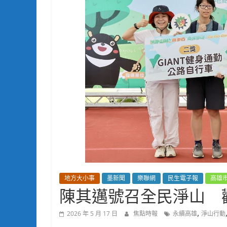
地方大小事
墨新聞
樂聯網
民生電子報
高雄
陳其邁號召全民淨山 
,
2026 年 5 月 17 日
焦點時報
永續高雄
淨山行動