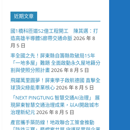
近期文章
國1橋科匝道52億工程開工 陳其邁：打
造高雄半導體S廊帶交通命脈
2026 年 8
月 5 日
率全國之先！屏東縣自籌縣款破局15年
「一地多屋」難題 全面啟動永久屋地籍分
割與使照分照計畫
2026 年 8 月 5 日
飛躍萬里圓夢！屏東學子啟航德國 直擊全
球頂尖綠能車業核心
2026 年 8 月 5 日
「NEXT PINGTUNG 智慧交通AI治理」 展
現屏東智慧交通治理成果，以AI開啟城市
治理新紀元
2026 年 8 月 5 日
產官攜手築防線！地政聯合工策會推動
「防詐三寶」暨檔案共展 守護民眾與企業