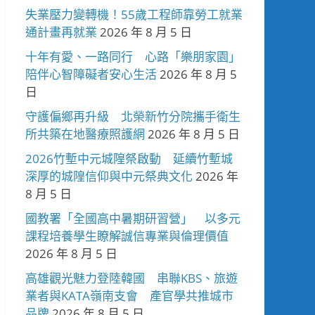
失業壓力變轉機！55歲工程師靠勞工就業
通計畫再就業
2026 年 8 月 5 日
十年有愛、一路同行 心路「樂朋家園」
陪伴心智障礙者安心生活
2026 年 8 月 5
日
守護偏鄉再升級 北榮新竹分院攜手衛生
所共築在地醫療照護網
2026 年 8 月 5 日
2026竹塹中元城隍祭啟動 延續竹塹城
深厚的城隍信仰與中元祭典文化
2026 年
8 月 5 日
國教署「全國高中暑期研習營」 以多元
課程培養學生瞭解誠信專業與倫理價值
2026 年 8 月 5 日
高雄觀光魅力登陸韓國 串聯KBS、旅遊
業者與KATA嶺南支會 產官學共推城市
品牌
2026 年 8 月 5 日