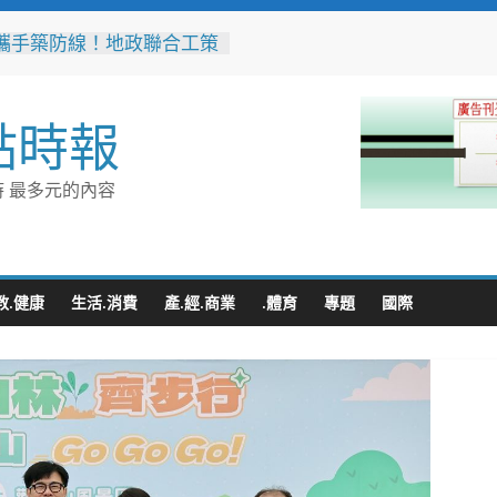
攜手築防線！地政聯合工策
動「防詐三寶」暨檔案共展
民眾與企業資產安全
橋科匝道52億工程開工 陳
點時報
：打造高雄半導體S廊帶交
脈
國之先！屏東縣自籌縣款破
 最多元的內容
5年「一地多屋」難題 全面
永久屋地籍分割與使照分照
萬里圓夢！屏東學子啟航德
直擊全球頂尖綠能車業核心
教.健康
生活.消費
產.經.商業
.體育
專題
國際
XT PINGTUNG 智慧交通AI
」 展現屏東智慧交通治理
，以AI開啟城市治理新紀元