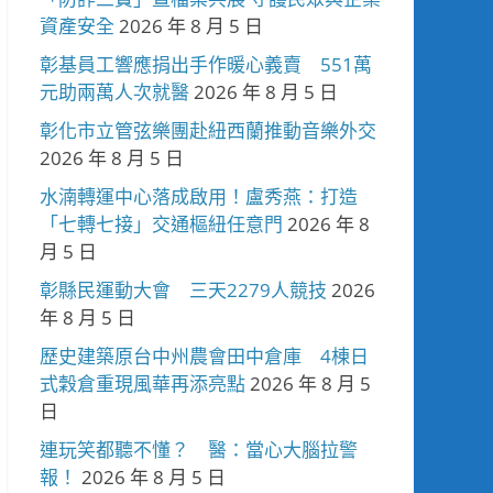
資產安全
2026 年 8 月 5 日
彰基員工響應捐出手作暖心義賣 551萬
元助兩萬人次就醫
2026 年 8 月 5 日
彰化市立管弦樂團赴紐西蘭推動音樂外交
2026 年 8 月 5 日
水湳轉運中心落成啟用！盧秀燕：打造
「七轉七接」交通樞紐任意門
2026 年 8
月 5 日
彰縣民運動大會 三天2279人競技
2026
年 8 月 5 日
歷史建築原台中州農會田中倉庫 4棟日
式穀倉重現風華再添亮點
2026 年 8 月 5
日
連玩笑都聽不懂？ 醫：當心大腦拉警
報！
2026 年 8 月 5 日