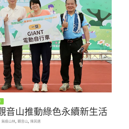
市
觀音山推動綠色永續新生活
,
,
,
無痕山林
觀音山
陳其邁