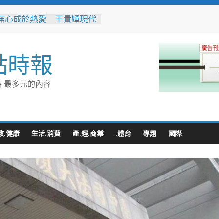
無心成於熱愛 王貴嬋現代
個展
上市！黃偉哲力推歸仁大目
，邀全民體驗採果樂兼做公
點時報
高雄機廠變身全台最大免費
 陳其邁:保存百年產業記
 最多元的內容
車醫院」變身親子天堂！高
子遊樂園開幕首日人潮爆棚
雄親子樂園」爆紅！全臺最
費園區首日吸三萬人朝聖
教.健康
生活.消費
產.經.商業
.體育
專題
國際
突破4,000人次