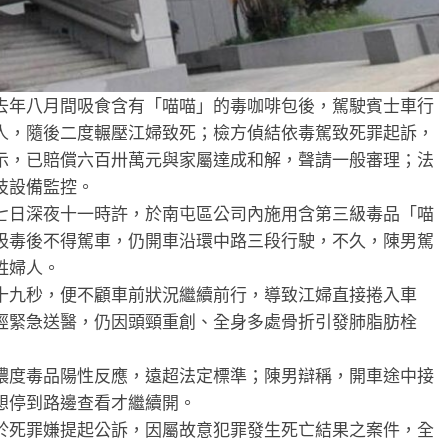
去年八月間吸食含有「喵喵」的毒咖啡包後，駕駛賓士車行
人，隨後二度輾壓江婦致死；檢方偵結依毒駕致死罪起訴，
示，已賠償六百卅萬元與家屬達成和解，聲請一般審理；法
技設備監控。
七日深夜十一時許，於南屯區公司內施用含第三級毒品「喵
吸毒後不得駕車，仍開車沿環中路三段行駛，不久，陳男駕
姓婦人。
十九秒，便不顧車前狀況繼續前行，導致江婦直接捲入車
經緊急送醫，仍因頭頸重創、全身多處骨折引發肺脂肪栓
濃度毒品陽性反應，遠超法定標準；陳男辯稱，開車途中接
想停到路邊查看才繼續開。
於死罪嫌提起公訴，因屬故意犯罪發生死亡結果之案件，全