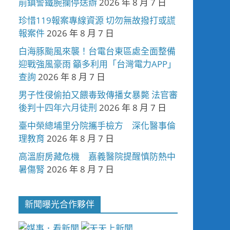
前鎮警鐵腕攔停送辦
2026 年 8 月 7 日
珍惜119報案專線資源 切勿無故撥打或謊
報案件
2026 年 8 月 7 日
白海豚颱風來襲！台電台東區處全面整備
迎戰強風豪雨 籲多利用「台灣電力APP」
查詢
2026 年 8 月 7 日
男子性侵偷拍又餵毒致傳播女暴斃 法官審
後判十四年六月徒刑
2026 年 8 月 7 日
臺中榮總埔里分院攜手檢方 深化醫事倫
理教育
2026 年 8 月 7 日
高溫廚房藏危機 嘉義醫院提醒慎防熱中
暑傷腎
2026 年 8 月 7 日
新聞曝光合作夥伴