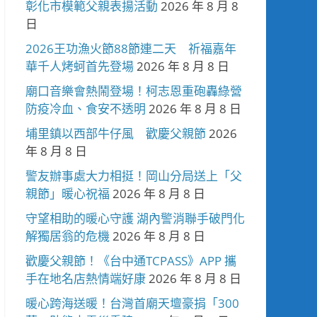
彰化市模範父親表揚活動
2026 年 8 月 8
日
2026王功漁火節88節連二天 祈福嘉年
華千人烤蚵首先登場
2026 年 8 月 8 日
廟口音樂會熱鬧登場！柯志恩重砲轟綠營
防疫冷血、食安不透明
2026 年 8 月 8 日
埔里鎮以西部牛仔風 歡慶父親節
2026
年 8 月 8 日
警友辦事處大力相挺！岡山分局送上「父
親節」暖心祝福
2026 年 8 月 8 日
守望相助的暖心守護 湖內警消聯手破門化
解獨居翁的危機
2026 年 8 月 8 日
歡慶父親節！《台中通TCPASS》APP 攜
手在地名店熱情端好康
2026 年 8 月 8 日
暖心跨海送暖！台灣首廟天壇豪捐「300