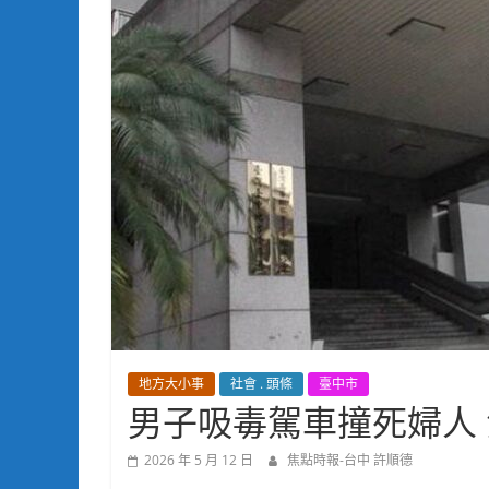
地方大小事
社會 . 頭條
臺中市
男子吸毒駕車撞死婦人
2026 年 5 月 12 日
焦點時報-台中 許順德