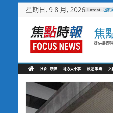
Skip
星期日, 9 8 月, 2026
Latest:
起於
to
水墨
content
甜蜜
釋迦
焦
益
臺鐵
樂園
提供最即時
憶！
「火
雄親
「高
大免
社會 . 頭條
地方大小事
旅遊.娛樂
文
輕軌更