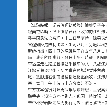
【焦點時報／記者許順德報導】陳姓男子在
經南屯區時，撞上撿拾資源回收物的江姓婦
移審國民法官審理，十二日開庭時，陳男表
官諭知陳男限制出境、出海八月，另施以科
起訴指出，四十歲的陳姓男子在去年八月廿
喵」成分的咖啡包，翌日上午七時許，明知
車猛撞走在路邊且推著手推車的八十八歲江
江婦受傷倒地後，陳男僅在現場短暫停留約
底，雙腿遭右側前後輪接連輾壓兩次，江婦
塞，當日上午十時五十八分宣告不治。
警方在案發後對陳男採集尿液送驗，呈現高
聽手機，沒注意才撞到人，但因一時慌張，
臺中地檢署認定陳男犯行明確，依毒駕致人