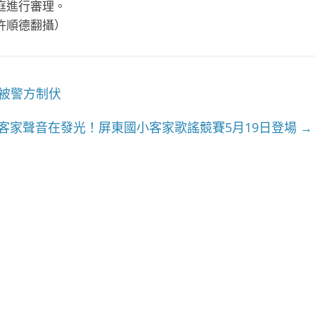
庭進行審理。
許順德翻攝）
被警方制伏
客家聲音在發光！屏東國小客家歌謠競賽5月19日登場
→