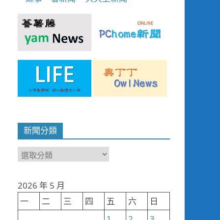
新聞分類
新
聞
分
2026 年 5 月
類
一
二
三
四
五
六
日
1
2
3