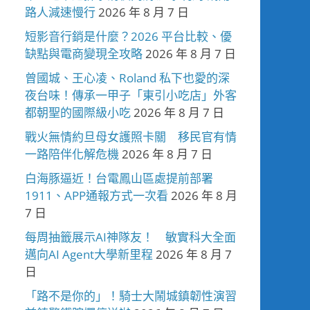
路人減速慢行
2026 年 8 月 7 日
短影音行銷是什麼？2026 平台比較、優
缺點與電商變現全攻略
2026 年 8 月 7 日
曾國城、王心凌、Roland 私下也愛的深
夜台味！傳承一甲子「東引小吃店」外客
都朝聖的國際級小吃
2026 年 8 月 7 日
戰火無情約旦母女護照卡關 移民官有情
一路陪伴化解危機
2026 年 8 月 7 日
白海豚逼近！台電鳳山區處提前部署
1911、APP通報方式一次看
2026 年 8 月
7 日
每周抽籤展示AI神隊友！ 敏實科大全面
邁向AI Agent大學新里程
2026 年 8 月 7
日
「路不是你的」！騎士大鬧城鎮韌性演習