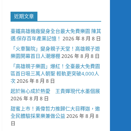
近期文章
臺鐵高雄機廠變身全台最大免費樂園 陳其
邁:保存百年產業記憶！
2026 年 8 月 8 日
「火車醫院」變身親子天堂！高雄親子遊
樂園開幕首日人潮爆棚
2026 年 8 月 8 日
「高雄親子樂園」爆紅！全臺最大免費園
區首日吸三萬人朝聖 輕軌更突破4,000人
次
2026 年 8 月 8 日
起於無心成於熱愛 王貴嬋現代水墨個展
2026 年 8 月 8 日
甜蜜上市！黃偉哲力推歸仁大目釋迦，邀
全民體驗採果樂兼做公益
2026 年 8 月 8
日