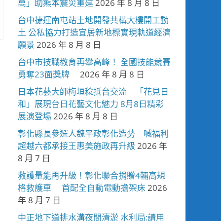
萬」助熊本震災重建
2026 年 8 月 8 日
台中捷運南屯站土地開發共構大樓開工動
土 公私協力打造宜居新地標實現軌道經濟
願景
2026 年 8 月 8 日
台中市技職教育再攀高峰！ 全國技能競賽
勇奪23面獎牌
2026 年 8 月 8 日
日本花藝大師梅垣稔抵台交流 「花見日
和」展現台日花藝文化魅力 8月8日精彩
展演登場
2026 年 8 月 8 日
彰化縣長參選人魏平政彰化造勢 喊福利
超越六都承接王惠美施政再升級
2026 年
8 月 7 日
救護量能再升級！彰化聯合捐贈4輛高規
格救護車 首配全自動電動擔架床
2026
年 8 月 7 日
中正地下道排水溝夜間清淤 水利局:請用