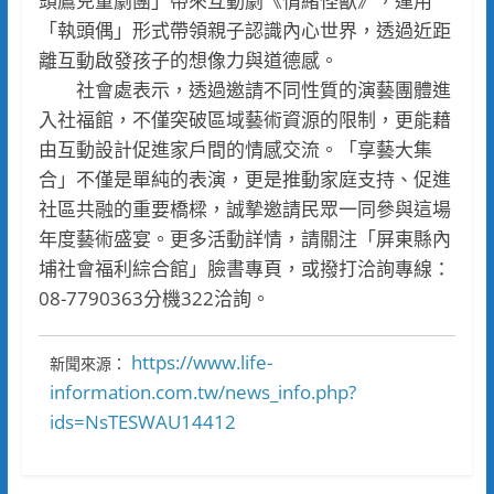
頭鷹兒童劇團」帶來互動劇《情緒怪獸》，運用
「執頭偶」形式帶領親子認識內心世界，透過近距
離互動啟發孩子的想像力與道德感。
社會處表示，透過邀請不同性質的演藝團體進
入社福館，不僅突破區域藝術資源的限制，更能藉
由互動設計促進家戶間的情感交流。「享藝大集
合」不僅是單純的表演，更是推動家庭支持、促進
社區共融的重要橋樑，誠摯邀請民眾一同參與這場
年度藝術盛宴。更多活動詳情，請關注「屏東縣內
埔社會福利綜合館」臉書專頁，或撥打洽詢專線：
08-7790363分機322洽詢。
https://www.life-
新聞來源：
information.com.tw/news_info.php?
ids=NsTESWAU14412