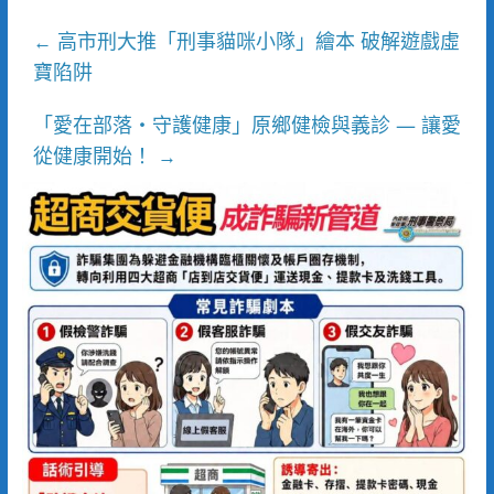
高市刑大推「刑事貓咪小隊」繪本 破解遊戲虛
←
寶陷阱
「愛在部落・守護健康」原鄉健檢與義診 — 讓愛
從健康開始！
→