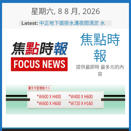
Skip
星期六, 8 8 月, 2026
to
content
Latest:
中正地下道排水溝夜間清淤 水
利局:請用路人減速慢行
焦點時
台中市技職教育再攀高峰！ 全
國技能競賽勇奪23面獎牌
日本花藝大師梅垣稔抵台交流
報
「花見日和」展現台日花藝文化
魅力 8月8日精彩展演登場
彰化縣長參選人魏平政彰化造
提供最即時 最多元的內
勢 喊福利超越六都承接王惠美
容
施政再升級
救護量能再升級！彰化聯合捐贈
4輛高規格救護車 首配全自動
電動擔架床