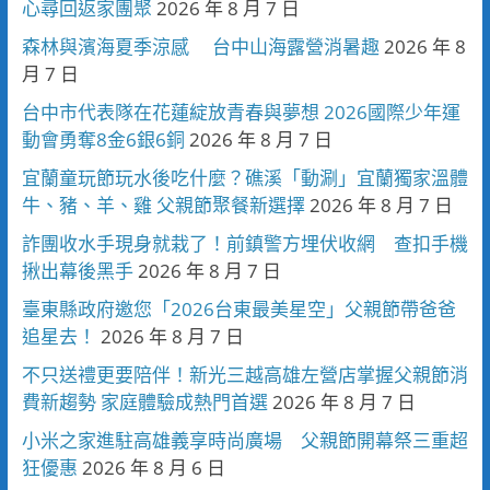
心尋回返家團聚
2026 年 8 月 7 日
森林與濱海夏季涼感 台中山海露營消暑趣
2026 年 8
月 7 日
台中市代表隊在花蓮綻放青春與夢想 2026國際少年運
動會勇奪8金6銀6銅
2026 年 8 月 7 日
宜蘭童玩節玩水後吃什麼？礁溪「動涮」宜蘭獨家溫體
牛、豬、羊、雞 父親節聚餐新選擇
2026 年 8 月 7 日
詐團收水手現身就栽了！前鎮警方埋伏收網 查扣手機
揪出幕後黑手
2026 年 8 月 7 日
臺東縣政府邀您「2026台東最美星空」父親節帶爸爸
追星去！
2026 年 8 月 7 日
不只送禮更要陪伴！新光三越高雄左營店掌握父親節消
費新趨勢 家庭體驗成熱門首選
2026 年 8 月 7 日
小米之家進駐高雄義享時尚廣場 父親節開幕祭三重超
狂優惠
2026 年 8 月 6 日