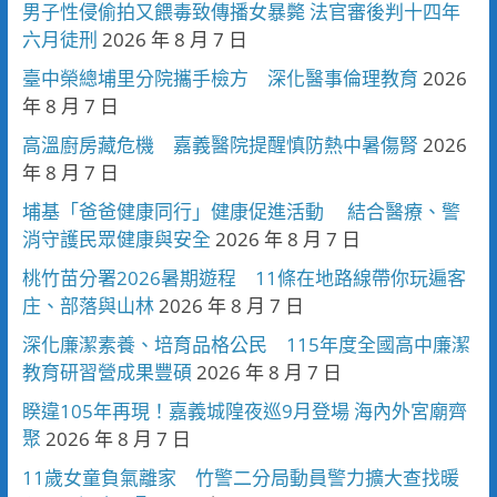
男子性侵偷拍又餵毒致傳播女暴斃 法官審後判十四年
六月徒刑
2026 年 8 月 7 日
臺中榮總埔里分院攜手檢方 深化醫事倫理教育
2026
年 8 月 7 日
高溫廚房藏危機 嘉義醫院提醒慎防熱中暑傷腎
2026
年 8 月 7 日
埔基「爸爸健康同行」健康促進活動 結合醫療、警
消守護民眾健康與安全
2026 年 8 月 7 日
桃竹苗分署2026暑期遊程 11條在地路線帶你玩遍客
庄、部落與山林
2026 年 8 月 7 日
深化廉潔素養、培育品格公民 115年度全國高中廉潔
教育研習營成果豐碩
2026 年 8 月 7 日
睽違105年再現！嘉義城隍夜巡9月登場 海內外宮廟齊
聚
2026 年 8 月 7 日
11歲女童負氣離家 竹警二分局動員警力擴大查找暖