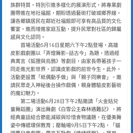
族群特質，特別引進多樣化的展演形式，將專業劇
團帶進在地社福館，期盼透過藝術打破城鄉界線，
讓各鄉鎮居民在鄰近社福館即可享有高品質的文化
饗宴，進而增進家庭互動，提升民眾對社區的歸屬
感與文化認同。
首場活動5月16日星期六下午2點登場，高雄
皮影戲劇團以「弄燈舞影~話古今」為題，透過經
典寓言《狐狸與烏鴉》等劇目，由家長帶著孩子一
同走進光影世界，認識皮影戲的前世今生。此外，
活動更設置「紙偶動手做」與「親子同樂會」，邀
請民眾走入神秘後台操作戲偶，親身體驗皮影藝術
的魔幻魅力。
第二場活動6月28日下午2點邀請「火金姑兒
童舞蹈團」演出舞劇《白雪公主森林遇難記》，將
經典童話結合節能減碳與珍惜食物議題，在優美舞
姿中傳遞環保教育；壓軸場9月5日下午2點，「貓