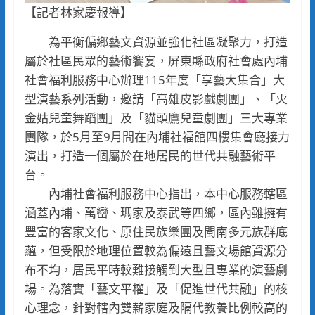
【記者林家慶報導】
為平衡偏鄉藝文資源並強化社區凝聚力，打造
屬於社區民眾的藝術饗宴，屏東縣政府社會處內埔
社會福利服務中心辦理115年度「享藝大集合」大
型演藝系列活動，邀請「高雄皮影戲劇團」、「火
金姑兒童舞蹈團」及「貓頭鷹兒童劇團」三大專業
團隊，於5月至9月間在內埔社福館四樓集會廳接力
演出，打造一個屬於在地居民的世代共融藝術平
台。
內埔社會福利服務中心指出，本中心服務轄區
涵蓋內埔、萬巒、瑪家及泰武等四鄉，區內雖擁有
豐富的客家文化、原住民族樂團及閩南多元族群底
蘊，但受限於地理位置較為偏遠且藝文場館資源分
布不均，居民平時較難接觸到大型且專業的演藝劇
場。為落實「藝文平權」及「促進世代共融」的核
心理念，針對轄內雙薪家庭及隔代教養比例較高的