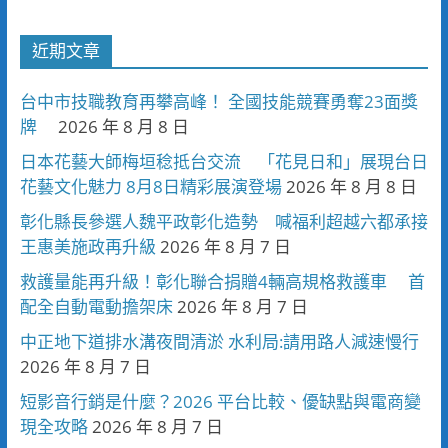
近期文章
台中市技職教育再攀高峰！ 全國技能競賽勇奪23面獎
牌
2026 年 8 月 8 日
日本花藝大師梅垣稔抵台交流 「花見日和」展現台日
花藝文化魅力 8月8日精彩展演登場
2026 年 8 月 8 日
彰化縣長參選人魏平政彰化造勢 喊福利超越六都承接
王惠美施政再升級
2026 年 8 月 7 日
救護量能再升級！彰化聯合捐贈4輛高規格救護車 首
配全自動電動擔架床
2026 年 8 月 7 日
中正地下道排水溝夜間清淤 水利局:請用路人減速慢行
2026 年 8 月 7 日
短影音行銷是什麼？2026 平台比較、優缺點與電商變
現全攻略
2026 年 8 月 7 日