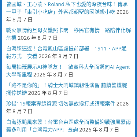
曾國城、王心凌、Roland 私下也愛的深夜台味！傳承
一甲子「東引小吃店」外客都朝聖的國際級小吃
2026
年 8 月 7 日
戰火無情約旦母女護照卡關 移民官有情一路陪伴化解
危機
2026 年 8 月 7 日
白海豚逼近！台電鳳山區處提前部署 1911、APP通
報方式一次看
2026 年 8 月 7 日
每周抽籤展示AI神隊友！ 敏實科大全面邁向AI Agent
大學新里程
2026 年 8 月 7 日
「路不是你的」！騎士大鬧城鎮韌性演習 前鎮警鐵腕
攔停送辦
2026 年 8 月 7 日
珍惜119報案專線資源 切勿無故撥打或謊報案件
2026
年 8 月 7 日
白海豚颱風來襲！台電台東區處全面整備迎戰強風豪雨
籲多利用「台灣電力APP」查詢
2026 年 8 月 7 日