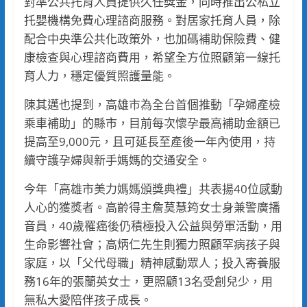
對準公共托育人員提供久任獎金，同時推出公私立
托嬰機構免費心理諮商服務。對居家托育人員，除
配合中央準公共化政策外，也加碼補助保險費、健
康檢查與心理諮商費用，希望全方位照顧第一線托
育人力，穩定優質照護量能。
陳其邁也提到，高雄市為全台首個推動「孕婦產檢
乘車補助」的縣市，目前每次懷孕最高補助金額已
提高至9,000元，且可延長至產後一年內使用，持
續守護孕婦與新手媽媽的交通安全。
今年「高雄市美力媽媽頒獎典禮」共表揚40位感動
人心的獲獎者。高齡得主詹莫慧筠女士身兼警廣播
音員，40歲罹癌後仍積極投入公益與勞軍活動，用
生命影響社會；高炳仁先生則獨力照顧罕病孩子與
家庭，以「父代母職」精神感動眾人；投入寄養服
務16年的張蘭英女士，更照顧13名受創兒少，用
無私大愛陪伴孩子成長。