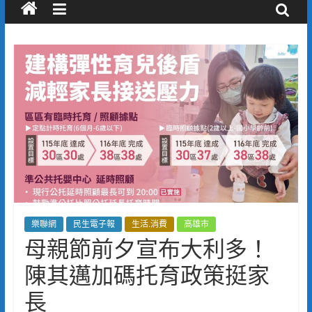
樂聯網
民生電子報
生活.消費
高雄市
母親節前夕宣布大利多！
陳其邁加碼托育政策挺家
長