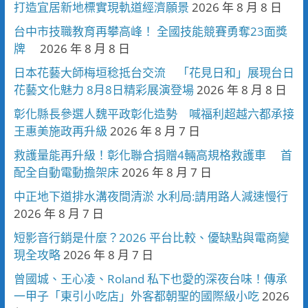
打造宜居新地標實現軌道經濟願景
2026 年 8 月 8 日
台中市技職教育再攀高峰！ 全國技能競賽勇奪23面獎
牌
2026 年 8 月 8 日
日本花藝大師梅垣稔抵台交流 「花見日和」展現台日
花藝文化魅力 8月8日精彩展演登場
2026 年 8 月 8 日
彰化縣長參選人魏平政彰化造勢 喊福利超越六都承接
王惠美施政再升級
2026 年 8 月 7 日
救護量能再升級！彰化聯合捐贈4輛高規格救護車 首
配全自動電動擔架床
2026 年 8 月 7 日
中正地下道排水溝夜間清淤 水利局:請用路人減速慢行
2026 年 8 月 7 日
短影音行銷是什麼？2026 平台比較、優缺點與電商變
現全攻略
2026 年 8 月 7 日
曾國城、王心凌、Roland 私下也愛的深夜台味！傳承
一甲子「東引小吃店」外客都朝聖的國際級小吃
2026