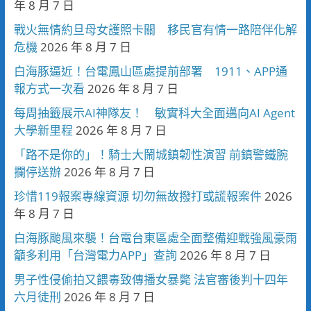
年 8 月 7 日
戰火無情約旦母女護照卡關 移民官有情一路陪伴化解
危機
2026 年 8 月 7 日
白海豚逼近！台電鳳山區處提前部署 1911、APP通
報方式一次看
2026 年 8 月 7 日
每周抽籤展示AI神隊友！ 敏實科大全面邁向AI Agent
大學新里程
2026 年 8 月 7 日
「路不是你的」！騎士大鬧城鎮韌性演習 前鎮警鐵腕
攔停送辦
2026 年 8 月 7 日
珍惜119報案專線資源 切勿無故撥打或謊報案件
2026
年 8 月 7 日
白海豚颱風來襲！台電台東區處全面整備迎戰強風豪雨
籲多利用「台灣電力APP」查詢
2026 年 8 月 7 日
男子性侵偷拍又餵毒致傳播女暴斃 法官審後判十四年
六月徒刑
2026 年 8 月 7 日