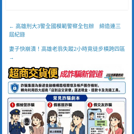
高雄刑大3警全國模範警察全包辦 締造連三
←
屆紀錄
妻子快崩潰！高雄老翁失蹤2小時竟徒步橫跨四區
→