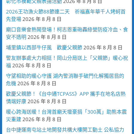
彰化市模範父親表揚活動
2026 年 8 月 8 日
2026王功漁火節88節連二天 祈福嘉年華千人烤蚵首
先登場
2026 年 8 月 8 日
廟口音樂會熱鬧登場！柯志恩重砲轟綠營防疫冷血、食
安不透明
2026 年 8 月 8 日
埔里鎮以西部牛仔風 歡慶父親節
2026 年 8 月 8 日
警友辦事處大力相挺！岡山分局送上「父親節」暖心祝
福
2026 年 8 月 8 日
守望相助的暖心守護 湖內警消聯手破門化解獨居翁的
危機
2026 年 8 月 8 日
歡慶父親節！《台中通TCPASS》APP 攜手在地名店熱
情端好康
2026 年 8 月 8 日
暖心跨海送暖！台灣首廟天壇豪捐「300萬」助熊本震
災重建
2026 年 8 月 8 日
台中捷運南屯站土地開發共構大樓開工動土 公私協力