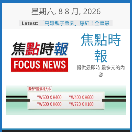
Skip
星期六, 8 8 月, 2026
to
content
Latest:
「高雄親子樂園」爆紅！全臺最
大免費園區首日吸三萬人朝聖
焦點時
輕軌更突破4,000人次
起於無心成於熱愛 王貴嬋現代
水墨個展
報
甜蜜上市！黃偉哲力推歸仁大目
釋迦，邀全民體驗採果樂兼做公
益
提供最即時 最多元的內
臺鐵高雄機廠變身全台最大免費
容
樂園 陳其邁:保存百年產業記
憶！
「火車醫院」變身親子天堂！高
雄親子遊樂園開幕首日人潮爆棚