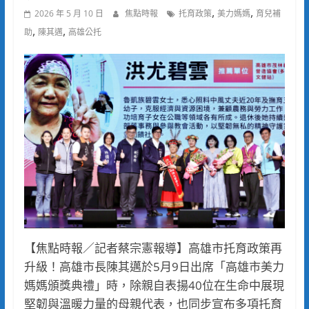
,
,
2026 年 5 月 10 日
焦點時報
托育政策
美力媽媽
育兒補
,
,
助
陳其邁
高雄公托
【焦點時報／記者蔡宗憲報導】高雄市托育政策再
升級！高雄市長陳其邁於5月9日出席「高雄市美力
媽媽頒獎典禮」時，除親自表揚40位在生命中展現
堅韌與溫暖力量的母親代表，也同步宣布多項托育