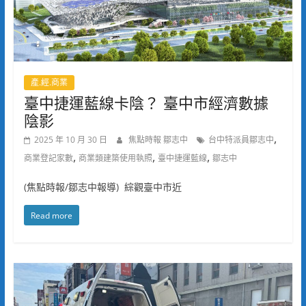
產.經.商業
臺中捷運藍線卡陰？ 臺中市經濟數據
陰影
,
2025 年 10 月 30 日
焦點時報 鄒志中
台中特派員鄒志中
,
,
,
商業登記家數
商業類建築使用執照
臺中捷運藍線
鄒志中
(焦點時報/鄒志中報導) 綜觀臺中市近
Read more