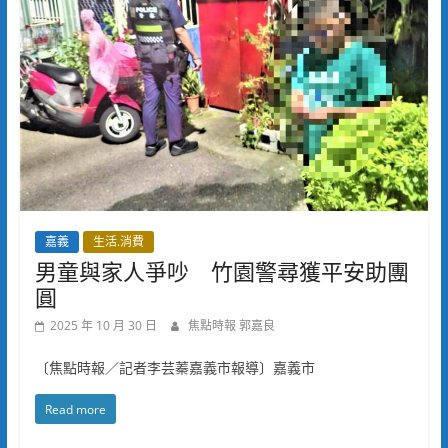
嘉義
生活.消費
男童與家人爭吵 竹園警尋獲平安助團
圓
2025 年 10 月 30 日
焦點時報 郭嘉良
〔焦點時報／記者李芸蓁嘉義市報導〕嘉義市
Read more