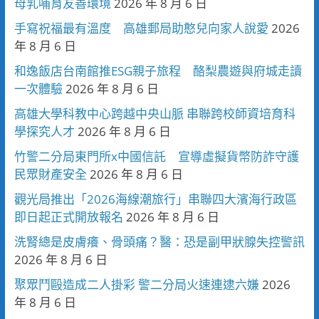
母乳哺育友善環境
2026 年 8 月 6 日
手寫祝福最有溫度 高雄郵局助憨兒向家人說愛
2026
年 8 月 6 日
和逸飯店台南館推ESG親子旅程 酪梨農遊與府城走讀
一次體驗
2026 年 8 月 6 日
高雄大學科教中心跨越中央山脈 串聯跨校師資培育科
學探究人才
2026 年 8 月 6 日
竹警二分局東門所x中國信託 宣導虛擬貨幣防詐守護
民眾財產安全
2026 年 8 月 6 日
觀光局推出「2026海線潮旅行」串聯四大濱海行政區
即日起正式開放報名
2026 年 8 月 6 日
洗腎總是皮膚癢、骨頭痛？醫：恐是副甲狀腺失控警訊
2026 年 8 月 6 日
聚眾鬥毆造成二人掛彩 警二分局火速連逮六嫌
2026
年 8 月 6 日