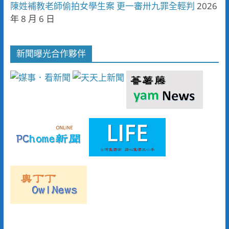
陳姓補教老師偷拍女學生案 更一審卅九罪全輕判
2026
年 8 月 6 日
新聞曝光合作夥伴