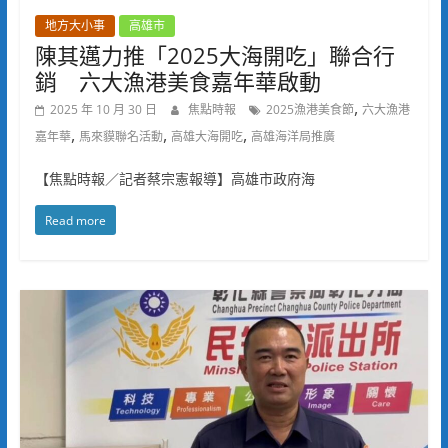
地方大小事
高雄市
陳其邁力推「2025大海開吃」聯合行
銷 六大漁港美食嘉年華啟動
,
2025 年 10 月 30 日
焦點時報
2025漁港美食節
六大漁港
,
,
,
嘉年華
馬來貘聯名活動
高雄大海開吃
高雄海洋局推廣
【焦點時報／記者蔡宗憲報導】高雄市政府海
Read more