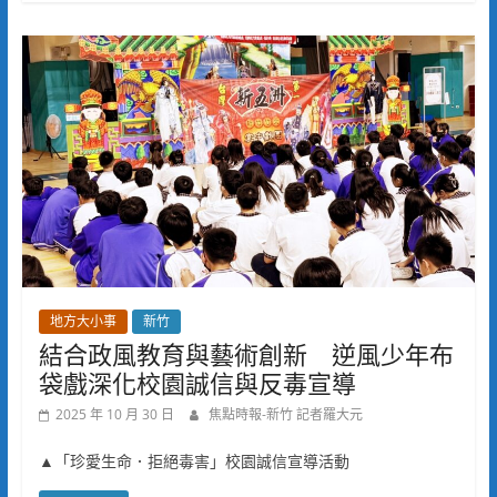
地方大小事
新竹
結合政風教育與藝術創新 逆風少年布
袋戲深化校園誠信與反毒宣導
2025 年 10 月 30 日
焦點時報-新竹 記者羅大元
▲「珍愛生命．拒絕毒害」校園誠信宣導活動