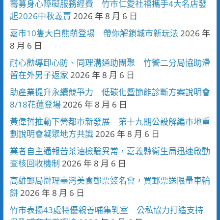
籌募身心障礙服務經費 竹市仁愛社福攜手4大名店發
起2026中秋義賣
2026 年 8 月 6 日
嘉市10隻大白熊萌登場 帶你解鎖城市新玩法
2026 年
8 月 6 日
耐心勸導卸心防、同理溝通助團聚 竹警二分局協助滯
留在外男子返家
2026 年 8 月 6 日
助產業提升永續競爭力 低碳化暨節能診斷方案說明會
8/18花蓮登場
2026 年 8 月 6 日
黃偉哲推動下營都市新發展 第十九期公設解編市地重
劃說明會凝聚地方共識
2026 年 8 月 6 日
業者自主通報苦茶油檢驗異常，嘉義縣衛生局迅速啟動
查核回收機制
2026 年 8 月 6 日
高雄郵局辦理臺灣美食郵票簽名會，買郵票送限量車輪
餅
2026 年 8 月 6 日
竹市表揚43處特優親善哺集乳室 公私協力打造支持