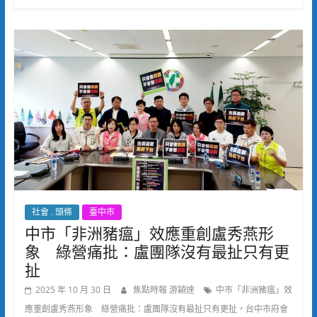
社會 . 頭條
臺中市
中市「非洲豬瘟」效應重創盧秀燕形
象 綠營痛批：盧團隊沒有最扯只有更
扯
2025 年 10 月 30 日
焦點時報 游穎達
中市「非洲豬瘟」效
應重創盧秀燕形象 綠營痛批：盧團隊沒有最扯只有更扯，台中市府會