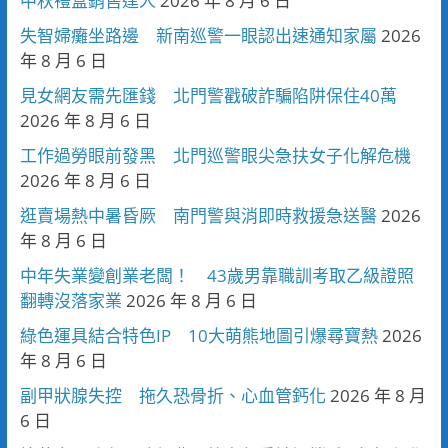
中秋禮盒銷售達人
2026 年 8 月 6 日
失智婦癱坐路邊 新南巡警一眼認出速通知家屬
2026
年 8 月 6 日
見女網友需先匯錢 北門警戳破詐騙陷阱保住40萬
2026 年 8 月 6 日
工作過勞眼前發黑 北門巡警眼尖急扶女子化解危機
2026 年 8 月 6 日
逛賣場熱中暑昏厥 南門警與消即時救援急送醫
2026
年 8 月 6 日
中年失業變創業老闆！ 43歲男靠職訓考取乙級證照
翻轉沒落家業
2026 年 8 月 6 日
綠色運具結合特色IP 10大萌熊地圖引爆尋寶熱
2026
年 8 月 6 日
副甲狀腺失控 拖久恐骨折、心血管鈣化
2026 年 8 月
6 日