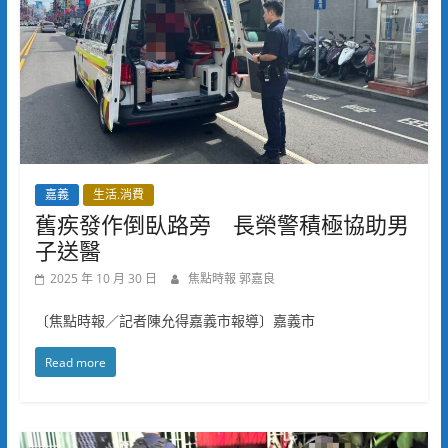
嘉義
生活.消費
舊疾發作倒臥路旁 長榮警積極協助男
子送醫
2025 年 10 月 30 日
焦點時報 郭嘉良
〔焦點時報／記者陳允得嘉義市報導〕嘉義市
Read more