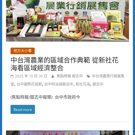
地方大小事
中台灣農業的區域合作典範 從新社花
海看區域經濟整合
2025 年 10 月 30 日
焦點時報 鄒志中
中台灣農業行銷展售
,
,
,
,
會
台中國際花毯節
台中特派員鄒志中
新社花海
鄒志中
(焦點時報/鄒志中報導) 台中市政府今
Read more