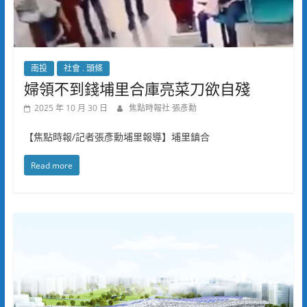
南投
社會 . 頭條
婦領不到錢埔里合庫亮菜刀欲自殘
2025 年 10 月 30 日
焦點時報社 張彥勳
【焦點時報/記者張彥勳埔里報導】埔里鎮合
Read more