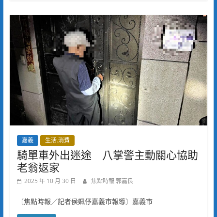
嘉義
生活.消費
騎單車外出迷途 八掌警主動關心協助
老翁返家
2025 年 10 月 30 日
焦點時報 郭嘉良
〔焦點時報／記者侯姵伃嘉義市報導〕嘉義市