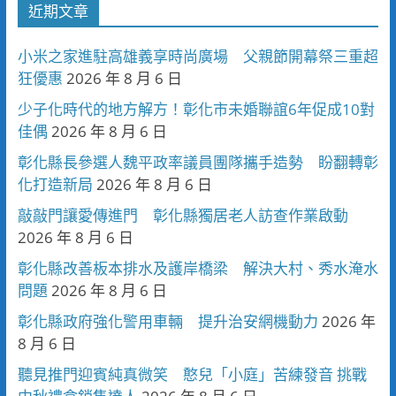
近期文章
小米之家進駐高雄義享時尚廣場 父親節開幕祭三重超
狂優惠
2026 年 8 月 6 日
少子化時代的地方解方！彰化市未婚聯誼6年促成10對
佳偶
2026 年 8 月 6 日
彰化縣長參選人魏平政率議員團隊攜手造勢 盼翻轉彰
化打造新局
2026 年 8 月 6 日
敲敲門讓愛傳進門 彰化縣獨居老人訪查作業啟動
2026 年 8 月 6 日
彰化縣改善板本排水及護岸橋梁 解決大村、秀水淹水
問題
2026 年 8 月 6 日
彰化縣政府強化警用車輛 提升治安網機動力
2026 年
8 月 6 日
聽見推門迎賓純真微笑 憨兒「小庭」苦練發音 挑戰