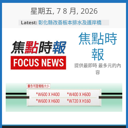
Skip
星期五, 7 8 月, 2026
to
content
Latest:
敲敲門讓愛傳進門 彰化縣獨居
老人訪查作業啟動
焦點時
彰化縣改善板本排水及護岸橋
梁 解決大村、秀水淹水問題
小米之家進駐高雄義享時尚廣
報
場 父親節開幕祭三重超狂優惠
少子化時代的地方解方！彰化市
未婚聯誼6年促成10對佳偶
提供最即時 最多元的內
彰化縣長參選人魏平政率議員團
容
隊攜手造勢 盼翻轉彰化打造新
局