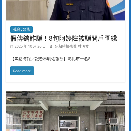
社會 . 頭條
假傳銷詐騙！8旬阿嬤險被騙開戶匯錢
2025 年 10 月 30 日
焦點時報-彰化 林明佑
【焦點時報／記者林明佑報導】彰化市一名8
Read more