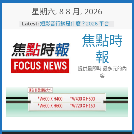
Skip
星期六, 8 8 月, 2026
to
content
Latest:
中正地下道排水溝夜間清淤 水
利局:請用路人減速慢行
焦點時
短影音行銷是什麼？2026 平台
比較、優缺點與電商變現全攻略
日本花藝大師梅垣稔抵台交流
報
「花見日和」展現台日花藝文化
魅力 8月8日精彩展演登場
彰化縣長參選人魏平政彰化造
提供最即時 最多元的內
勢 喊福利超越六都承接王惠美
容
施政再升級
救護量能再升級！彰化聯合捐贈
4輛高規格救護車 首配全自動
電動擔架床