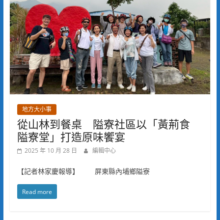
地方大小事
從山林到餐桌 隘寮社區以「黃荊食
隘寮堂」打造原味饗宴
2025 年 10 月 28 日
編輯中心
【記者林家慶報導】 屏東縣內埔鄉隘寮
Read more