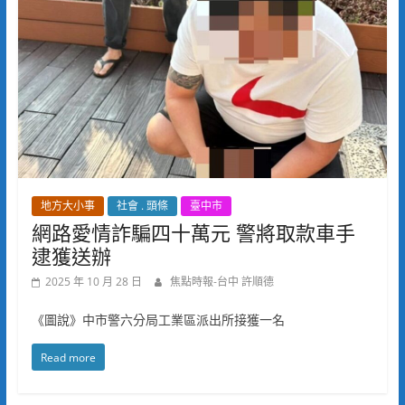
地方大小事
社會 . 頭條
臺中市
網路愛情詐騙四十萬元 警將取款車手
逮獲送辦
2025 年 10 月 28 日
焦點時報-台中 許順德
《圖說》中市警六分局工業區派出所接獲一名
Read more