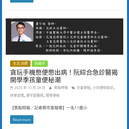
生活.消費
高雄市
貪玩手機憋便憋出病！阮綜合急診醫揭
開學季孩童便秘潮
,
,
2025 年 10 月 28 日
焦點時報
兒童便秘
小兒便秘急診
,
,
排便習慣
蕭宇超醫師
開學便秘
【焦點時報／記者蔡宗憲報導】一名11歲小
Read more