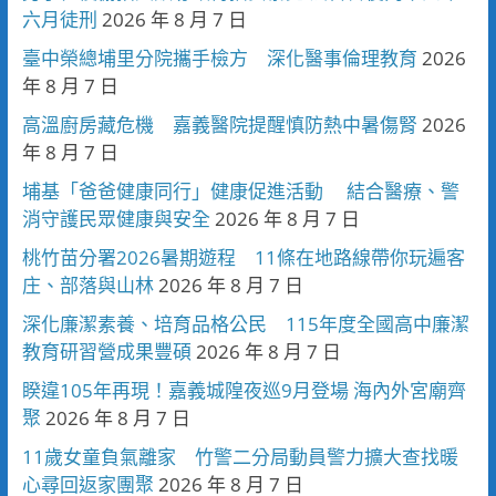
六月徒刑
2026 年 8 月 7 日
臺中榮總埔里分院攜手檢方 深化醫事倫理教育
2026
年 8 月 7 日
高溫廚房藏危機 嘉義醫院提醒慎防熱中暑傷腎
2026
年 8 月 7 日
埔基「爸爸健康同行」健康促進活動 結合醫療、警
消守護民眾健康與安全
2026 年 8 月 7 日
桃竹苗分署2026暑期遊程 11條在地路線帶你玩遍客
庄、部落與山林
2026 年 8 月 7 日
深化廉潔素養、培育品格公民 115年度全國高中廉潔
教育研習營成果豐碩
2026 年 8 月 7 日
睽違105年再現！嘉義城隍夜巡9月登場 海內外宮廟齊
聚
2026 年 8 月 7 日
11歲女童負氣離家 竹警二分局動員警力擴大查找暖
心尋回返家團聚
2026 年 8 月 7 日