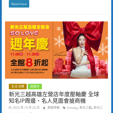
Read more
生活.消費
高雄市
新光三越高雄左營店年度壓軸慶 全球
知名IP周邊、名人見面會搶商機
,
,
2025 年 10 月 28 日
焦點時報
Snoopy
新光三越
新光三