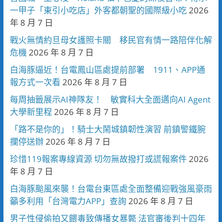
一甲子「東引小吃店」外客都朝聖的國際級小吃
2026
年 8 月 7 日
戰火無情約旦母女護照卡關 移民官有情一路陪伴化解
危機
2026 年 8 月 7 日
白海豚逼近！台電鳳山區處提前部署 1911、APP通
報方式一次看
2026 年 8 月 7 日
每周抽籤展示AI神隊友！ 敏實科大全面邁向AI Agent
大學新里程
2026 年 8 月 7 日
「路不是你的」！騎士大鬧城鎮韌性演習 前鎮警鐵腕
攔停送辦
2026 年 8 月 7 日
珍惜119報案專線資源 切勿無故撥打或謊報案件
2026
年 8 月 7 日
白海豚颱風來襲！台電台東區處全面整備迎戰強風豪雨
籲多利用「台灣電力APP」查詢
2026 年 8 月 7 日
男子性侵偷拍又餵毒致傳播女暴斃 法官審後判十四年