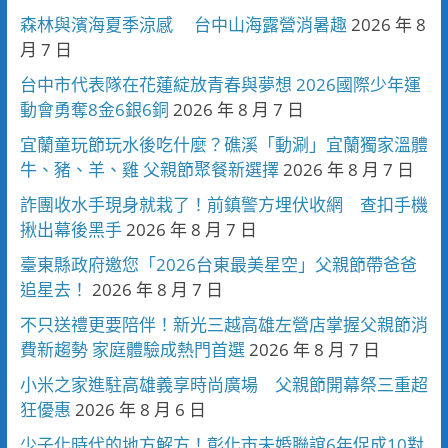
森林與濱海夏季涼感 台中山海露營消暑趣
2026 年 8
月 7 日
台中市代表隊在花蓮綻放青春與夢想 2026國際少年運
動會勇奪8金6銀6銅
2026 年 8 月 7 日
宜蘭童玩節玩水後吃什麼？礁溪「動涮」宜蘭獨家溫體
牛、豬、羊、雞 父親節聚餐新選擇
2026 年 8 月 7 日
詐團收水手現身就栽了！前鎮警方埋伏收網 查扣手機
揪出幕後黑手
2026 年 8 月 7 日
臺東縣政府邀您「2026台東最美星空」父親節帶爸爸
追星去！
2026 年 8 月 7 日
不只送禮更要陪伴！新光三越高雄左營店掌握父親節消
費新趨勢 家庭體驗成熱門首選
2026 年 8 月 7 日
小米之家進駐高雄義享時尚廣場 父親節開幕祭三重超
狂優惠
2026 年 8 月 6 日
少子化時代的地方解方！彰化市未婚聯誼6年促成10對