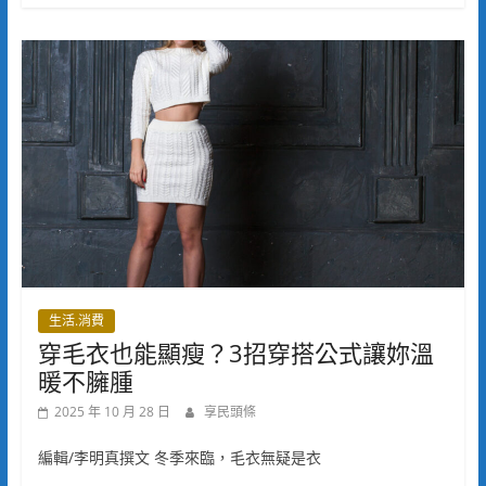
生活.消費
穿毛衣也能顯瘦？3招穿搭公式讓妳溫
暖不臃腫
2025 年 10 月 28 日
享民頭條
編輯/李明真撰文 冬季來臨，毛衣無疑是衣