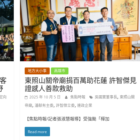
地方大小事
高雄市
客
東照山關帝廟捐百萬助花蓮 許智傑見
野
證感人善款救助
,
定向
2025 年 10 月 5 日
焦點時報
吳國寶董事長
東照山關
,
,
,
帝廟
潘献有主委
許智傑立委
連政企業
【焦點時報/記者張淑慧報導】受強颱「樺加
Read more