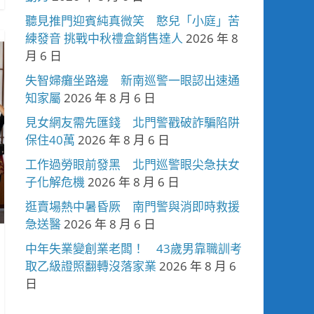
聽見推門迎賓純真微笑 憨兒「小庭」苦
練發音 挑戰中秋禮盒銷售達人
2026 年 8
月 6 日
失智婦癱坐路邊 新南巡警一眼認出速通
知家屬
2026 年 8 月 6 日
見女網友需先匯錢 北門警戳破詐騙陷阱
保住40萬
2026 年 8 月 6 日
工作過勞眼前發黑 北門巡警眼尖急扶女
子化解危機
2026 年 8 月 6 日
逛賣場熱中暑昏厥 南門警與消即時救援
急送醫
2026 年 8 月 6 日
中年失業變創業老闆！ 43歲男靠職訓考
取乙級證照翻轉沒落家業
2026 年 8 月 6
日