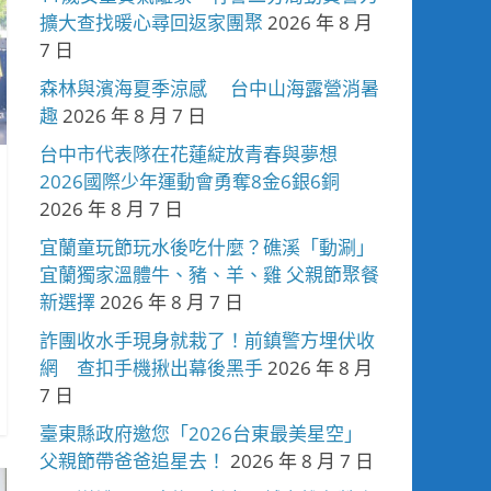
擴大查找暖心尋回返家團聚
2026 年 8 月
7 日
森林與濱海夏季涼感 台中山海露營消暑
趣
2026 年 8 月 7 日
台中市代表隊在花蓮綻放青春與夢想
2026國際少年運動會勇奪8金6銀6銅
2026 年 8 月 7 日
宜蘭童玩節玩水後吃什麼？礁溪「動涮」
宜蘭獨家溫體牛、豬、羊、雞 父親節聚餐
新選擇
2026 年 8 月 7 日
詐團收水手現身就栽了！前鎮警方埋伏收
網 查扣手機揪出幕後黑手
2026 年 8 月
7 日
臺東縣政府邀您「2026台東最美星空」
父親節帶爸爸追星去！
2026 年 8 月 7 日