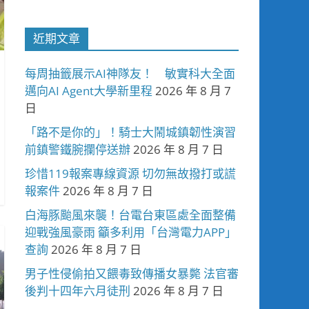
近期文章
每周抽籤展示AI神隊友！ 敏實科大全面
邁向AI Agent大學新里程
2026 年 8 月 7
日
「路不是你的」！騎士大鬧城鎮韌性演習
前鎮警鐵腕攔停送辦
2026 年 8 月 7 日
珍惜119報案專線資源 切勿無故撥打或謊
報案件
2026 年 8 月 7 日
白海豚颱風來襲！台電台東區處全面整備
迎戰強風豪雨 籲多利用「台灣電力APP」
查詢
2026 年 8 月 7 日
男子性侵偷拍又餵毒致傳播女暴斃 法官審
後判十四年六月徒刑
2026 年 8 月 7 日