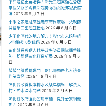
不只送禮更要陪伴！新光三越高雄左營店
掌握父親節消費新趨勢 家庭體驗成熱門首
選
2026 年 8 月 7 日
小米之家進駐高雄義享時尚廣場 父親節
開幕祭三重超狂優惠
2026 年 8 月 6 日
少子化時代的地方解方！彰化市未婚聯誼
6年促成10對佳偶
2026 年 8 月 6 日
彰化縣長參選人魏平政率議員團隊攜手造
勢 盼翻轉彰化打造新局
2026 年 8 月 6
日
敲敲門讓愛傳進門 彰化縣獨居老人訪查
作業啟動
2026 年 8 月 6 日
彰化縣改善板本排水及護岸橋梁 解決大
村、秀水淹水問題
2026 年 8 月 6 日
彰化縣政府強化警用車輛 提升治安網機
動力
2026 年 8 月 6 日