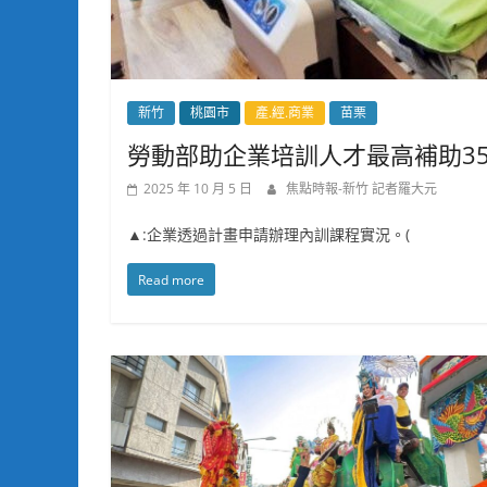
新竹
桃園市
產.經.商業
苗栗
勞動部助企業培訓人才最高補助3
2025 年 10 月 5 日
焦點時報-新竹 記者羅大元
▲:企業透過計畫申請辦理內訓課程實況。(
Read more