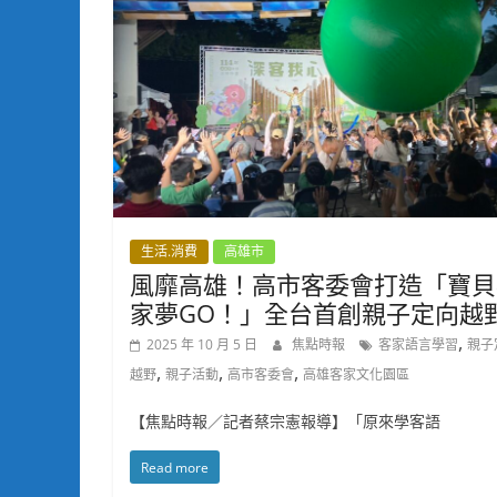
生活.消費
高雄市
風靡高雄！高市客委會打造「寶貝
家夢GO！」全台首創親子定向越
,
2025 年 10 月 5 日
焦點時報
客家語言學習
親子
,
,
,
越野
親子活動
高市客委會
高雄客家文化園區
【焦點時報／記者蔡宗憲報導】「原來學客語
Read more