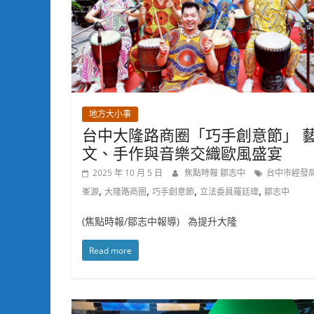
地方大小事
台中大隆路商圈「巧手創意節」 
文、手作與音樂交織歐風盛宴
2025 年 10 月 5 日
焦點時報 鄒志中
台中市經發
,
,
,
,
峯源
大隆路商圈
巧手創意節
立法委員羅廷瑋
鄒志中
(焦點時報/鄒志中報導) 為提升大隆
Read more