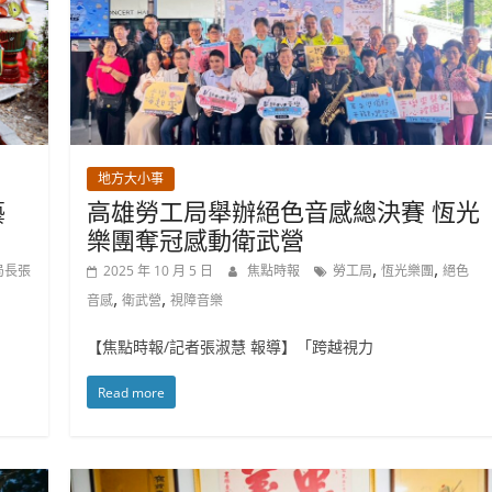
地方大小事
藝
高雄勞工局舉辦絕色音感總決賽 恆光
樂團奪冠感動衛武營
,
,
局長張
2025 年 10 月 5 日
焦點時報
勞工局
恆光樂團
絕色
,
,
音感
衛武營
視障音樂
【焦點時報/記者張淑慧 報導】「跨越視力
Read more