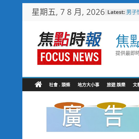
Skip
星期五, 7 8 月, 2026
Latest:
男子
to
斃 
content
每周
科大全
焦
程
「路
韌性
提供最即時
珍惜
撥打
白海
全面
用「
社會 . 頭條
地方大小事
旅遊.娛樂
文