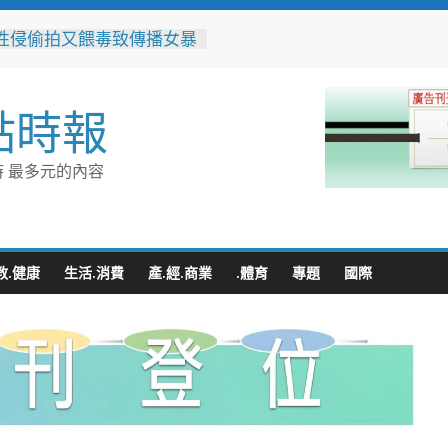
性侵偷拍又餵毒致傳播女暴
法官審後判十四年六月徒刑
抽籤展示AI神隊友！ 敏實
面邁向AI Agent大學新里
點時報
不是你的」！騎士大鬧城鎮
演習 前鎮警鐵腕攔停送辦
 最多元的內容
119報案專線資源 切勿無故
或謊報案件
豚颱風來襲！台電台東區處
整備迎戰強風豪雨 籲多利
台灣電力APP」查詢
教.健康
生活.消費
產.經.商業
.體育
專題
國際