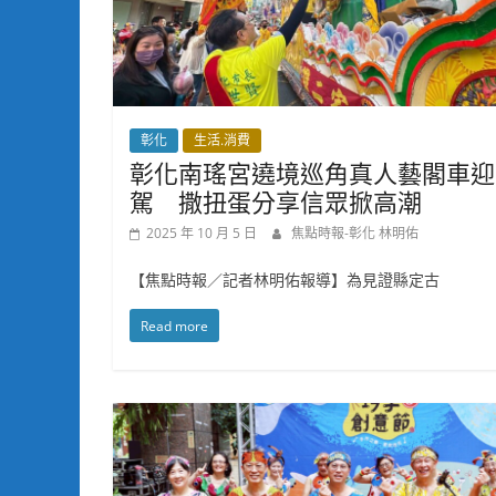
彰化
生活.消費
彰化南瑤宮遶境巡角真人藝閣車迎
駕 撒扭蛋分享信眾掀高潮
2025 年 10 月 5 日
焦點時報-彰化 林明佑
【焦點時報／記者林明佑報導】為見證縣定古
Read more