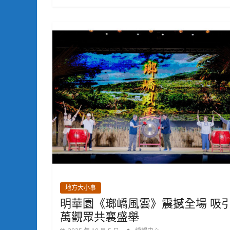
地方大小事
明華園《瑯嶠風雲》震撼全場 吸引
萬觀眾共襄盛舉