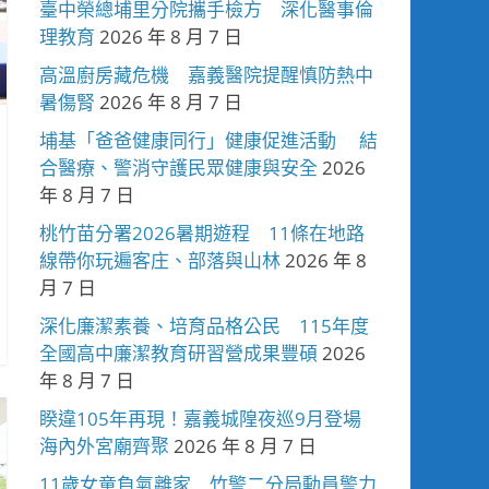
臺中榮總埔里分院攜手檢方 深化醫事倫
理教育
2026 年 8 月 7 日
高溫廚房藏危機 嘉義醫院提醒慎防熱中
暑傷腎
2026 年 8 月 7 日
埔基「爸爸健康同行」健康促進活動 結
合醫療、警消守護民眾健康與安全
2026
年 8 月 7 日
桃竹苗分署2026暑期遊程 11條在地路
線帶你玩遍客庄、部落與山林
2026 年 8
月 7 日
深化廉潔素養、培育品格公民 115年度
全國高中廉潔教育研習營成果豐碩
2026
年 8 月 7 日
睽違105年再現！嘉義城隍夜巡9月登場
海內外宮廟齊聚
2026 年 8 月 7 日
11歲女童負氣離家 竹警二分局動員警力