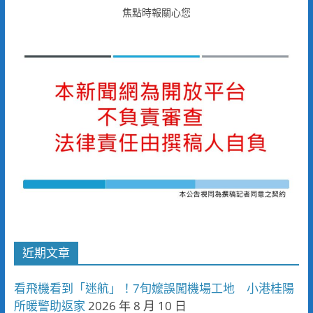
焦點時報關心您
近期文章
看飛機看到「迷航」！7旬嬤誤闖機場工地 小港桂陽
所暖警助返家
2026 年 8 月 10 日