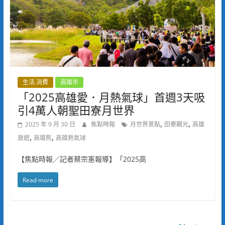
生活.消費
高雄市
「2025高雄愛．月熱氣球」首週3天吸
引4萬人朝聖田寮月世界
,
,
2025 年 9 月 30 日
焦點時報
月世界景點
田寮觀光
高雄
,
,
旅遊
高雄熊
高雄熱氣球
【焦點時報／記者蔡宗憲報導】「2025高
Read more