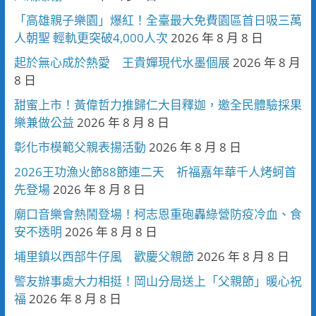
「高雄親子樂園」爆紅！全臺最大免費園區首日吸三萬
人朝聖 輕軌更突破4,000人次
2026 年 8 月 8 日
起於無心成於熱愛 王貴嬋現代水墨個展
2026 年 8 月
8 日
甜蜜上市！黃偉哲力推歸仁大目釋迦，邀全民體驗採果
樂兼做公益
2026 年 8 月 8 日
彰化市模範父親表揚活動
2026 年 8 月 8 日
2026王功漁火節88節連二天 祈福嘉年華千人烤蚵首
先登場
2026 年 8 月 8 日
廟口音樂會熱鬧登場！柯志恩重砲轟綠營防疫冷血、食
安不透明
2026 年 8 月 8 日
埔里鎮以西部牛仔風 歡慶父親節
2026 年 8 月 8 日
警友辦事處大力相挺！岡山分局送上「父親節」暖心祝
福
2026 年 8 月 8 日