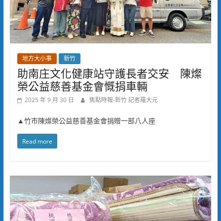
地方大小事
新竹
助南庄文化健康站守護長者交安 陳燦
榮公益慈善基金會慨捐車輛
2025 年 9 月 30 日
焦點時報-新竹 記者羅大元
▲竹市陳燦榮公益慈善基金會捐贈一部八人座
Read more