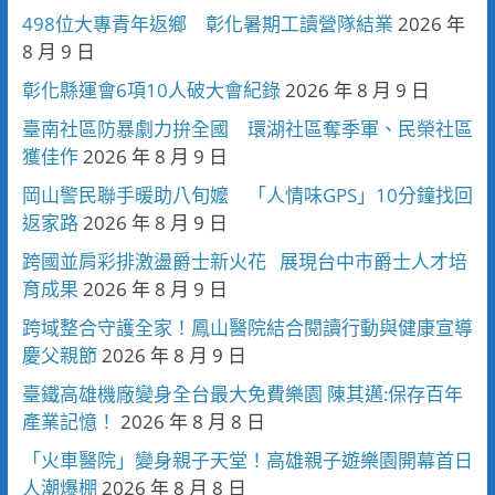
498位大專青年返鄉 彰化暑期工讀營隊結業
2026 年
8 月 9 日
彰化縣運會6項10人破大會紀錄
2026 年 8 月 9 日
臺南社區防暴劇力拚全國 環湖社區奪季軍、民榮社區
獲佳作
2026 年 8 月 9 日
岡山警民聯手暖助八旬嬤 「人情味GPS」10分鐘找回
返家路
2026 年 8 月 9 日
跨國並肩彩排激盪爵士新火花 展現台中市爵士人才培
育成果
2026 年 8 月 9 日
跨域整合守護全家！鳳山醫院結合閱讀行動與健康宣導
慶父親節
2026 年 8 月 9 日
臺鐵高雄機廠變身全台最大免費樂園 陳其邁:保存百年
產業記憶！
2026 年 8 月 8 日
「火車醫院」變身親子天堂！高雄親子遊樂園開幕首日
人潮爆棚
2026 年 8 月 8 日