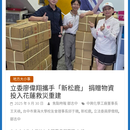
地方大小事
立委廖偉翔攜手「新松鹿」 捐贈物資
投入花蓮救災重建
2025 年 9 月 30 日
焦點時報 鄒志中
中興化學工廠董事長
,
,
,
,
王天祿
台中市東海大學校友會理事長邱于珊
新松鹿
立法委員廖偉翔
鄒志中