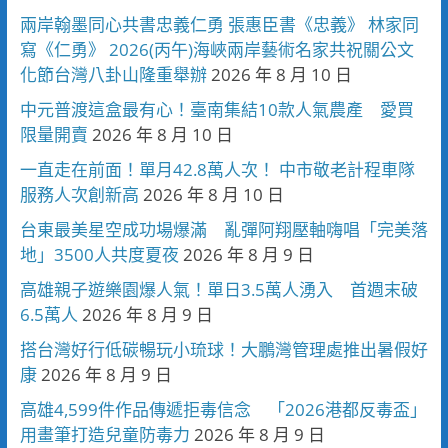
兩岸翰墨同心共書忠義仁勇 張惠臣書《忠義》 林家同
寫《仁勇》 2026(丙午)海峽兩岸藝術名家共祝關公文
化節台灣八卦山隆重舉辦
2026 年 8 月 10 日
中元普渡這盒最有心！臺南集結10款人氣農產 愛買
限量開賣
2026 年 8 月 10 日
一直走在前面！單月42.8萬人次！ 中市敬老計程車隊
服務人次創新高
2026 年 8 月 10 日
台東最美星空成功場爆滿 亂彈阿翔壓軸嗨唱「完美落
地」3500人共度夏夜
2026 年 8 月 9 日
高雄親子遊樂園爆人氣！單日3.5萬人湧入 首週末破
6.5萬人
2026 年 8 月 9 日
搭台灣好行低碳暢玩小琉球！大鵬灣管理處推出暑假好
康
2026 年 8 月 9 日
高雄4,599件作品傳遞拒毒信念 「2026港都反毒盃」
用畫筆打造兒童防毒力
2026 年 8 月 9 日