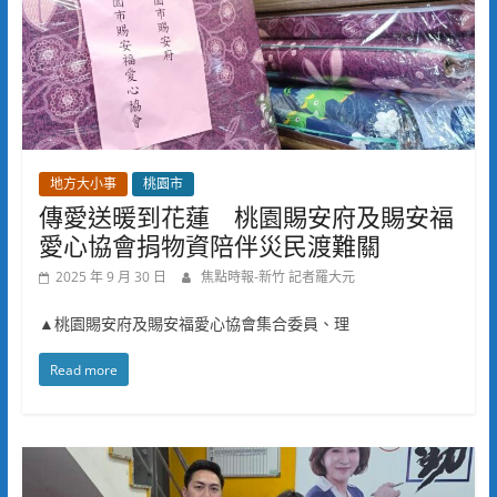
地方大小事
桃園市
傳愛送暖到花蓮 桃園賜安府及賜安福
愛心協會捐物資陪伴災民渡難關
2025 年 9 月 30 日
焦點時報-新竹 記者羅大元
▲桃園賜安府及賜安福愛心協會集合委員、理
Read more