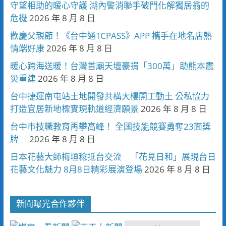
守望相助的暖心守護 湖內警消聯手破門化解獨居翁的
危機
2026 年 8 月 8 日
歡慶父親節！《台中通TCPASS》APP 攜手在地名店熱
情端好康
2026 年 8 月 8 日
暖心跨海送暖！台灣首廟天壇豪捐「300萬」助熊本震
災重建
2026 年 8 月 8 日
台中捷運南屯站土地開發共構大樓開工動土 公私協力
打造宜居新地標實現軌道經濟願景
2026 年 8 月 8 日
台中市技職教育再攀高峰！ 全國技能競賽勇奪23面獎
牌
2026 年 8 月 8 日
日本花藝大師梅垣稔抵台交流 「花見日和」展現台日
花藝文化魅力 8月8日精彩展演登場
2026 年 8 月 8 日
新聞曝光合作夥伴