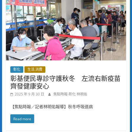
彰化
生活.消費
彰基便民專診守護秋冬 左流右新疫苗
齊發健康安心
2025 年 9 月 30 日
焦點時報-彰化 林明佑
【焦點時報／記者林明佑報導】秋冬呼吸道病
Read more