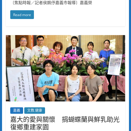
〔焦點時報／記者侯姵伃嘉義市報導〕嘉義榮
Read more
嘉義
文教.健康
嘉大的愛與關懷 捐蝴蝶蘭與鮮乳助光
復鄉重建家園