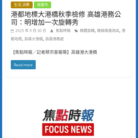
生活.消費
高雄市
港都地標大港橋秋季檢修 高雄港務公
司：明增加一次旋轉秀
,
,
2025 年 9 月 30 日
焦點時報
橋體旋轉
機械維護測試
港
,
,
都地標
高雄大港橋
高雄港務處
【焦點時報／記者蔡宗憲報導】高雄港大港橋
Read more