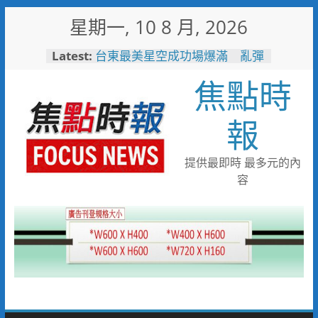
Skip
星期一, 10 8 月, 2026
to
content
Latest:
一直走在前面！單月42.8萬人
次！ 中市敬老計程車隊服務人
焦點時
次創新高
台東最美星空成功場爆滿 亂彈
阿翔壓軸嗨唱「完美落地」
報
3500人共度夏夜
看飛機看到「迷航」！7旬嬤誤
闖機場工地 小港桂陽所暖警助
提供最即時 最多元的內
返家
容
兩岸翰墨同心共書忠義仁勇 張
惠臣書《忠義》 林家同寫《仁
勇》 2026(丙午)海峽兩岸藝術
名家共祝關公文化節台灣八卦山
隆重舉辦
中元普渡這盒最有心！臺南集結
10款人氣農產 愛買限量開賣