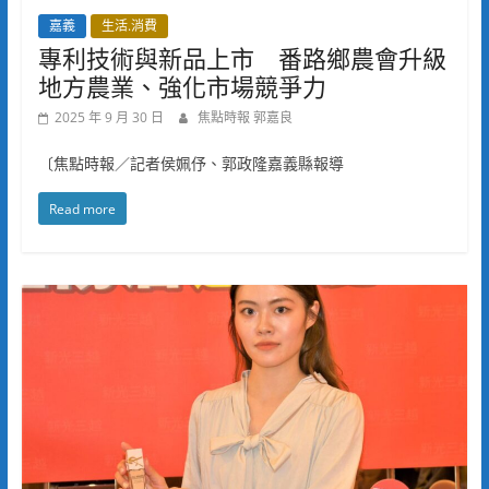
嘉義
生活.消費
專利技術與新品上市 番路鄉農會升級
地方農業、強化市場競爭力
2025 年 9 月 30 日
焦點時報 郭嘉良
〔焦點時報／記者侯姵伃、郭政隆嘉義縣報導
Read more