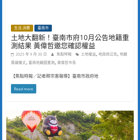
生活.消費
臺南市
土地大翻新！臺南市府10月公告地籍重
測結果 黃偉哲邀您確認權益
,
,
2025 年 9 月 30 日
焦點時報
土地權益
地政局公告
地籍
,
,
異議複丈
臺南地籍圖重測
黃偉哲市長
【焦點時報／記者蔡宗憲報導】臺南市政府地
Read more