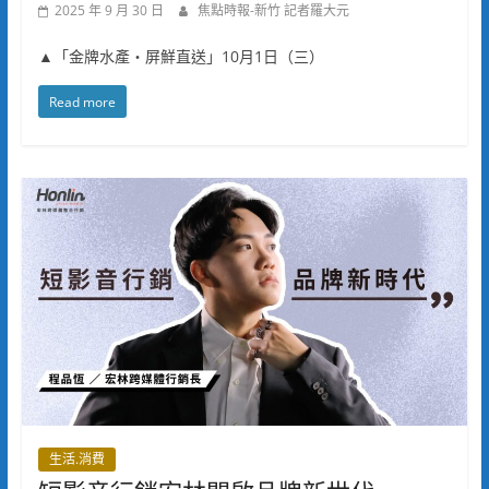
2025 年 9 月 30 日
焦點時報-新竹 記者羅大元
▲「金牌水產・屏鮮直送」10月1日（三）
Read more
生活.消費