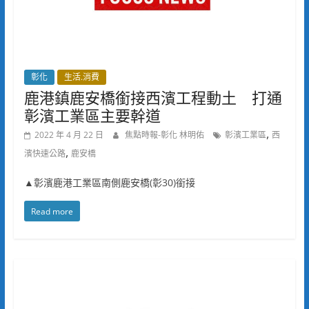
彰化
生活.消費
鹿港鎮鹿安橋銜接西濱工程動土 打通
彰濱工業區主要幹道
,
2022 年 4 月 22 日
焦點時報-彰化 林明佑
彰濱工業區
西
,
濱快速公路
鹿安橋
▲彰濱鹿港工業區南側鹿安橋(彰30)銜接
Read more