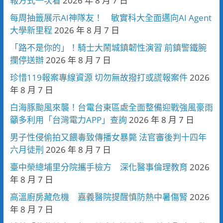
報方式一次看
2026 年 8 月 7 日
每周抽籤展示AI神隊友！ 敏實科大全面邁向AI Agent
大學新里程
2026 年 8 月 7 日
「路不是你的」！騎士大鬧城鎮韌性演習 前鎮警鐵腕
攔停送辦
2026 年 8 月 7 日
珍惜119報案專線資源 切勿無故撥打或謊報案件
2026
年 8 月 7 日
白海豚颱風來襲！台電台東區處全面整備迎戰強風豪雨
籲多利用「台灣電力APP」查詢
2026 年 8 月 7 日
男子性侵偷拍又餵毒致傳播女暴斃 法官審後判十四年
六月徒刑
2026 年 8 月 7 日
臺中榮總埔里分院攜手檢方 深化醫事倫理教育
2026
年 8 月 7 日
高溫廚房藏危機 嘉義醫院提醒慎防熱中暑傷腎
2026
年 8 月 7 日