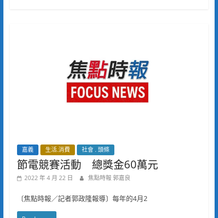
嘉義
生活.消費
社會 . 頭條
節電競賽活動 總獎金60萬元
2022 年 4 月 22 日
焦點時報 郭嘉良
〔焦點時報／記者郭政隆報導〕每年的4月2