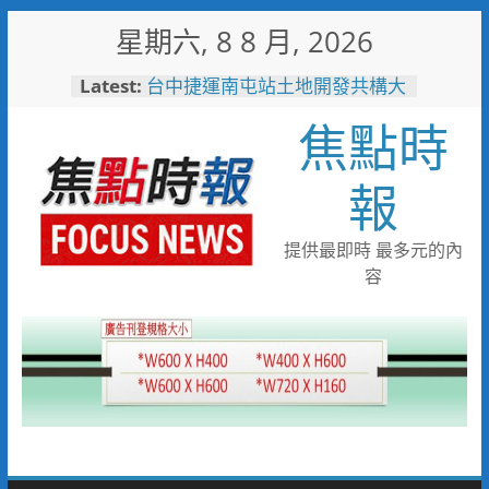
Skip
星期六, 8 8 月, 2026
to
content
Latest:
台中捷運南屯站土地開發共構大
樓開工動土 公私協力打造宜居
焦點時
新地標實現軌道經濟願景
警友辦事處大力相挺！岡山分局
送上「父親節」暖心祝福
報
守望相助的暖心守護 湖內警消
聯手破門化解獨居翁的危機
歡慶父親節！《台中通
提供最即時 最多元的內
TCPASS》APP 攜手在地名店熱
容
情端好康
暖心跨海送暖！台灣首廟天壇豪
捐「300萬」助熊本震災重建