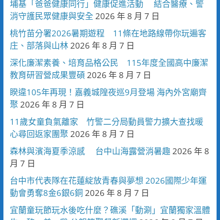
埔基「爸爸健康同行」健康促進活動 結合醫療、警
消守護民眾健康與安全
2026 年 8 月 7 日
桃竹苗分署2026暑期遊程 11條在地路線帶你玩遍客
庄、部落與山林
2026 年 8 月 7 日
深化廉潔素養、培育品格公民 115年度全國高中廉潔
教育研習營成果豐碩
2026 年 8 月 7 日
睽違105年再現！嘉義城隍夜巡9月登場 海內外宮廟齊
聚
2026 年 8 月 7 日
11歲女童負氣離家 竹警二分局動員警力擴大查找暖
心尋回返家團聚
2026 年 8 月 7 日
森林與濱海夏季涼感 台中山海露營消暑趣
2026 年 8
月 7 日
台中市代表隊在花蓮綻放青春與夢想 2026國際少年運
動會勇奪8金6銀6銅
2026 年 8 月 7 日
宜蘭童玩節玩水後吃什麼？礁溪「動涮」宜蘭獨家溫體