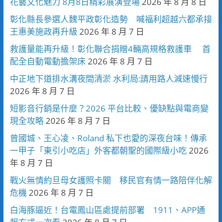
花藝文化魅力 8月8日精彩展演登場
2026 年 8 月 8 日
彰化縣長參選人魏平政彰化造勢 喊福利超越六都承接
王惠美施政再升級
2026 年 8 月 7 日
救護量能再升級！彰化聯合捐贈4輛高規格救護車 首
配全自動電動擔架床
2026 年 8 月 7 日
中正地下道排水溝夜間清淤 水利局:請用路人減速慢行
2026 年 8 月 7 日
短影音行銷是什麼？2026 平台比較、優缺點與電商變
現全攻略
2026 年 8 月 7 日
曾國城、王心凌、Roland 私下也愛的深夜台味！傳承
一甲子「東引小吃店」外客都朝聖的國際級小吃
2026
年 8 月 7 日
戰火無情約旦母女護照卡關 移民官有情一路陪伴化解
危機
2026 年 8 月 7 日
白海豚逼近！台電鳳山區處提前部署 1911、APP通