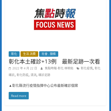
彰化
生活.消費
社會 . 頭條
彰化本土確診+13例 最新足跡一次看
,
2022 年 4 月 22 日
焦點時報-彰化 林明佑
彰化疫情
彰化
,
,
,
確診
彰化防疫
清消
確診足跡
▲彰化縣流行疫情指揮中心公布最新確診個案
Read more