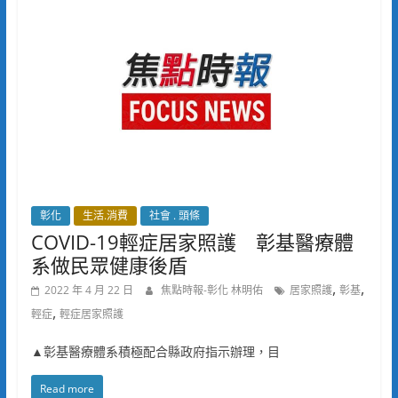
彰化
生活.消費
社會 . 頭條
COVID-19輕症居家照護 彰基醫療體
系做民眾健康後盾
,
,
2022 年 4 月 22 日
焦點時報-彰化 林明佑
居家照護
彰基
,
輕症
輕症居家照護
▲彰基醫療體系積極配合縣政府指示辦理，目
Read more