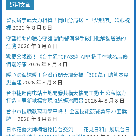
近期文章
警友辦事處大力相挺！岡山分局送上「父親節」暖心祝
福
2026 年 8 月 8 日
守望相助的暖心守護 湖內警消聯手破門化解獨居翁的
危機
2026 年 8 月 8 日
歡慶父親節！《台中通TCPASS》APP 攜手在地名店熱
情端好康
2026 年 8 月 8 日
暖心跨海送暖！台灣首廟天壇豪捐「300萬」助熊本震
災重建
2026 年 8 月 8 日
台中捷運南屯站土地開發共構大樓開工動土 公私協力
打造宜居新地標實現軌道經濟願景
2026 年 8 月 8 日
台中市技職教育再攀高峰！ 全國技能競賽勇奪23面獎
牌
2026 年 8 月 8 日
日本花藝大師梅垣稔抵台交流 「花見日和」展現台日