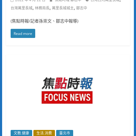
,
,
,
台灣萬里長城
林務局長
萬里長城城主
鄒志中
(焦點時報/記者孫崇文、鄒志中報導)
Read more
文教.健康
生活.消費
臺北市