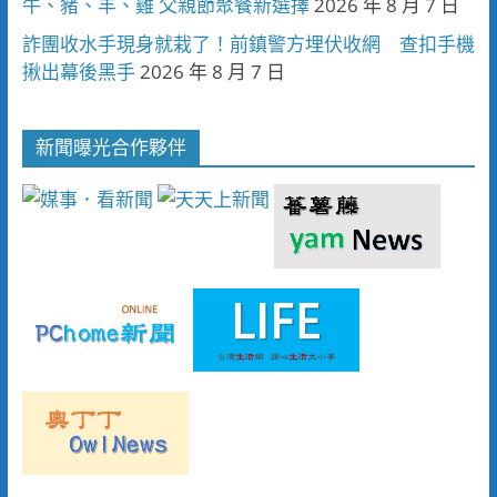
牛、豬、羊、雞 父親節聚餐新選擇
2026 年 8 月 7 日
詐團收水手現身就栽了！前鎮警方埋伏收網 查扣手機
揪出幕後黑手
2026 年 8 月 7 日
新聞曝光合作夥伴