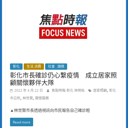
彰化
生活.消費
社會 . 頭條
彰化市長確診仍心繫疫情 成立居家照
顧關懷夥伴大隊
,
2022 年 4 月 22 日
焦點時報-彰化 林明佑
居家照顧
彰化
,
,
市公所
林世賢
關懷服務
▲林世賢市長透過視訊向市民報告自己確診輕
Read more