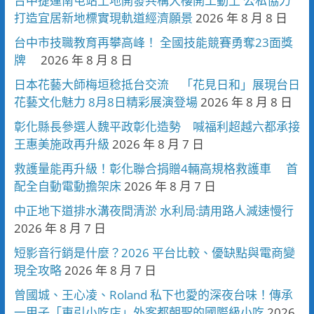
台中捷運南屯站土地開發共構大樓開工動土 公私協力
打造宜居新地標實現軌道經濟願景
2026 年 8 月 8 日
台中市技職教育再攀高峰！ 全國技能競賽勇奪23面獎
牌
2026 年 8 月 8 日
日本花藝大師梅垣稔抵台交流 「花見日和」展現台日
花藝文化魅力 8月8日精彩展演登場
2026 年 8 月 8 日
彰化縣長參選人魏平政彰化造勢 喊福利超越六都承接
王惠美施政再升級
2026 年 8 月 7 日
救護量能再升級！彰化聯合捐贈4輛高規格救護車 首
配全自動電動擔架床
2026 年 8 月 7 日
中正地下道排水溝夜間清淤 水利局:請用路人減速慢行
2026 年 8 月 7 日
短影音行銷是什麼？2026 平台比較、優缺點與電商變
現全攻略
2026 年 8 月 7 日
曾國城、王心凌、Roland 私下也愛的深夜台味！傳承
一甲子「東引小吃店」外客都朝聖的國際級小吃
2026