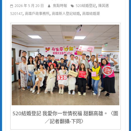
,
2026 年 5 月 20 日
焦點時報
520結婚登記
陳其邁
,
,
,
520147
高雄戶政事務所
高雄新人登記結婚
高雄結婚潮
520結婚登記 我愛你一世情祝福 甜翻高雄。〈圖
／記者翻攝-下同〉