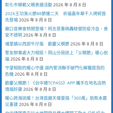
彰化市模範父親表揚活動
2026 年 8 月 8 日
2026王功漁火節88節連二天 祈福嘉年華千人烤蚵首
先登場
2026 年 8 月 8 日
廟口音樂會熱鬧登場！柯志恩重砲轟綠營防疫冷血、食
安不透明
2026 年 8 月 8 日
埔里鎮以西部牛仔風 歡慶父親節
2026 年 8 月 8 日
警友辦事處大力相挺！岡山分局送上「父親節」暖心祝
福
2026 年 8 月 8 日
守望相助的暖心守護 湖內警消聯手破門化解獨居翁的
危機
2026 年 8 月 8 日
歡慶父親節！《台中通TCPASS》APP 攜手在地名店熱
情端好康
2026 年 8 月 8 日
暖心跨海送暖！台灣首廟天壇豪捐「300萬」助熊本震
災重建
2026 年 8 月 8 日