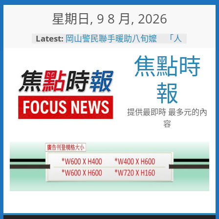
Skip
星期日, 9 8 月, 2026
to
content
Latest:
岡山警民聯手暖助八旬嬤 「人
情味GPS」10分鐘找回返家路
焦點時
高雄4,599件作品傳遞拒毒信
念 「2026港都反毒盃」用畫
筆打造兒童防毒力
報
498位大專青年返鄉 彰化暑期
工讀營隊結業
彰化縣運會6項10人破大會紀錄
提供最即時 最多元的內
臺南社區防暴劇力拚全國 環湖
容
社區奪季軍、民榮社區獲佳作