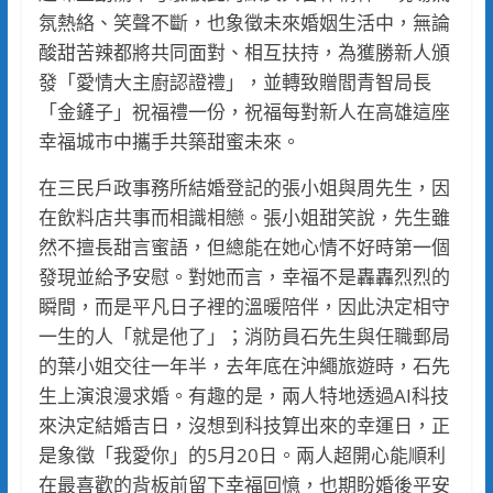
氛熱絡、笑聲不斷，也象徵未來婚姻生活中，無論
酸甜苦辣都將共同面對、相互扶持，為獲勝新人頒
發「愛情大主廚認證禮」，並轉致贈閻青智局長
「金鏟子」祝福禮一份，祝福每對新人在高雄這座
幸福城市中攜手共築甜蜜未來。
在三民戶政事務所結婚登記的張小姐與周先生，因
在飲料店共事而相識相戀。張小姐甜笑說，先生雖
然不擅長甜言蜜語，但總能在她心情不好時第一個
發現並給予安慰。對她而言，幸福不是轟轟烈烈的
瞬間，而是平凡日子裡的溫暖陪伴，因此決定相守
一生的人「就是他了」；消防員石先生與任職郵局
的葉小姐交往一年半，去年底在沖繩旅遊時，石先
生上演浪漫求婚。有趣的是，兩人特地透過AI科技
來決定結婚吉日，沒想到科技算出來的幸運日，正
是象徵「我愛你」的5月20日。兩人超開心能順利
在最喜歡的背板前留下幸福回憶，也期盼婚後平安