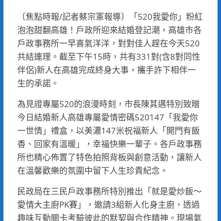
〔焦點時報/記者蔡宗憲報導〕「520我愛你」粉紅
泡泡甜翻高雄！戶政所迎來結婚登記潮，高雄市各
戶政事務所一早喜氣洋洋，對對佳人趕在今天520
共結連理。截至下午15時，共有331對(含8對同性
伴侶)新人在高雄完成終身大事，攜手許下相伴一
生的承諾。
為見證專屬520的浪漫時刻，市長陳其邁特別致贈
今日結婚新人高雄專屬愛情密碼520147「我愛你
一世情」禮盒，以美濃147米祝福新人「開門有飯
香、回家有溫暖」，幸福快樂一輩子。各戶政事務
所也精心佈置了特色拍照背板與創意活動，讓新人
在溫馨歡樂的氛圍中留下人生珍貴紀念。
民政局在三民戶政事務所特別推出「就是愛炒飯～
愛情大主廚PK賽」，邀請3組新人化身主廚，透過
趣味互動關卡考驗彼此的默契與合作精神。現場氣