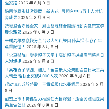
返家路
2026 年 8 月 9 日
跨國並肩彩排激盪爵士新火花 展現台中市爵士人才培
育成果
2026 年 8 月 9 日
跨域整合守護全家！鳳山醫院結合閱讀行動與健康宣導
慶父親節
2026 年 8 月 9 日
臺鐵高雄機廠變身全台最大免費樂園 陳其邁:保存百年
產業記憶！
2026 年 8 月 8 日
「火車醫院」變身親子天堂！高雄親子遊樂園開幕首日
人潮爆棚
2026 年 8 月 8 日
「高雄親子樂園」爆紅！全臺最大免費園區首日吸三萬
人朝聖 輕軌更突破4,000人次
2026 年 8 月 8 日
起於無心成於熱愛 王貴嬋現代水墨個展
2026 年 8 月
8 日
甜蜜上市！黃偉哲力推歸仁大目釋迦，邀全民體驗採果
樂兼做公益
2026 年 8 月 8 日