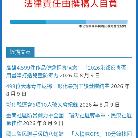
近期文章
高雄4,599件作品傳遞拒毒信念 「2026港都反毒盃」
用畫筆打造兒童防毒力
2026 年 8 月 9 日
498位大專青年返鄉 彰化暑期工讀營隊結業
2026 年
8 月 9 日
彰化縣運會6項10人破大會紀錄
2026 年 8 月 9 日
臺南社區防暴劇力拚全國 環湖社區奪季軍、民榮社區
獲佳作
2026 年 8 月 9 日
岡山警民聯手暖助八旬嬤 「人情味GPS」10分鐘找回