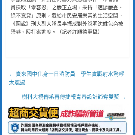
貫採取「零容忍」之嚴正立場，秉持「速辦嚴查、
絕不寬貸」原則，還給市民安居樂業的生活空間。
《圖說》刑大副大隊長李振成對外說明沈姓包商被
恐嚇、毆打案進度。（記者許順德翻攝）
寶來國中化身一日消防員 學生實戰射水驚呼
←
太震撼
樹科大視傳系再傳捷報青春設計節奪雙獎
→