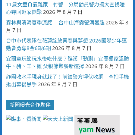
11歲女童負氣離家 竹警二分局動員警力擴大查找暖
心尋回返家團聚
2026 年 8 月 7 日
森林與濱海夏季涼感 台中山海露營消暑趣
2026 年 8
月 7 日
台中市代表隊在花蓮綻放青春與夢想 2026國際少年運
動會勇奪8金6銀6銅
2026 年 8 月 7 日
宜蘭童玩節玩水後吃什麼？礁溪「動涮」宜蘭獨家溫體
牛、豬、羊、雞 父親節聚餐新選擇
2026 年 8 月 7 日
詐團收水手現身就栽了！前鎮警方埋伏收網 查扣手機
揪出幕後黑手
2026 年 8 月 7 日
新聞曝光合作夥伴