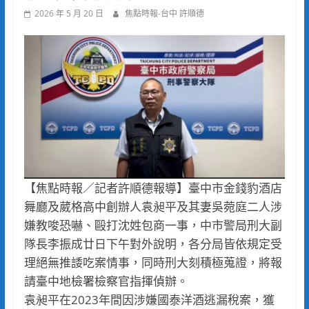
2026 年 5 月 20 日
焦點時報-台中 許順德
【焦點時報／記者許順德報導】臺中市金錢豹酒店
舞廳及葳格高中創辦人袁昶平及其妻吳菀庭二人涉
嫌教唆恐嚇、毆打沈姓包商一事，中市警局刑大副
隊長李振成廿日下午對外說明，各分局皆依規定受
理絕無推諉吃案情事，同時刑大刻積極蒐證，將報
請臺中地檢署檢察官指揮偵辦。
袁昶平在2023年間因涉嫌國泰洋酒逃漏稅案，獲