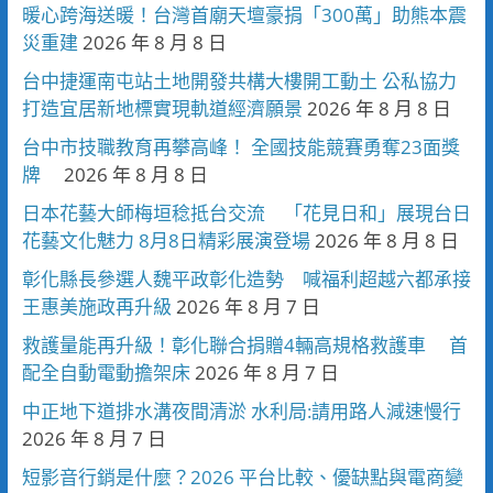
暖心跨海送暖！台灣首廟天壇豪捐「300萬」助熊本震
災重建
2026 年 8 月 8 日
台中捷運南屯站土地開發共構大樓開工動土 公私協力
打造宜居新地標實現軌道經濟願景
2026 年 8 月 8 日
台中市技職教育再攀高峰！ 全國技能競賽勇奪23面獎
牌
2026 年 8 月 8 日
日本花藝大師梅垣稔抵台交流 「花見日和」展現台日
花藝文化魅力 8月8日精彩展演登場
2026 年 8 月 8 日
彰化縣長參選人魏平政彰化造勢 喊福利超越六都承接
王惠美施政再升級
2026 年 8 月 7 日
救護量能再升級！彰化聯合捐贈4輛高規格救護車 首
配全自動電動擔架床
2026 年 8 月 7 日
中正地下道排水溝夜間清淤 水利局:請用路人減速慢行
2026 年 8 月 7 日
短影音行銷是什麼？2026 平台比較、優缺點與電商變