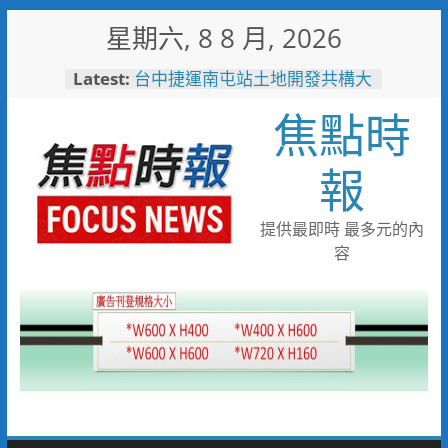
Skip
星期六, 8 8 月, 2026
to
content
Latest:
台中捷運南屯站土地開發共構大
樓開工動土 公私協力打造宜居
焦點時
新地標實現軌道經濟願景
警友辦事處大力相挺！岡山分局
送上「父親節」暖心祝福
報
守望相助的暖心守護 湖內警消
聯手破門化解獨居翁的危機
歡慶父親節！《台中通
提供最即時 最多元的內
TCPASS》APP 攜手在地名店熱
容
情端好康
暖心跨海送暖！台灣首廟天壇豪
捐「300萬」助熊本震災重建