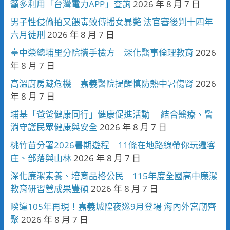
籲多利用「台灣電力APP」查詢
2026 年 8 月 7 日
男子性侵偷拍又餵毒致傳播女暴斃 法官審後判十四年
六月徒刑
2026 年 8 月 7 日
臺中榮總埔里分院攜手檢方 深化醫事倫理教育
2026
年 8 月 7 日
高溫廚房藏危機 嘉義醫院提醒慎防熱中暑傷腎
2026
年 8 月 7 日
埔基「爸爸健康同行」健康促進活動 結合醫療、警
消守護民眾健康與安全
2026 年 8 月 7 日
桃竹苗分署2026暑期遊程 11條在地路線帶你玩遍客
庄、部落與山林
2026 年 8 月 7 日
深化廉潔素養、培育品格公民 115年度全國高中廉潔
教育研習營成果豐碩
2026 年 8 月 7 日
睽違105年再現！嘉義城隍夜巡9月登場 海內外宮廟齊
聚
2026 年 8 月 7 日