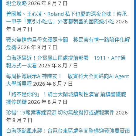
現全攻略
2026 年 8 月 7 日
曾國城、王心凌、Roland 私下也愛的深夜台味！傳承
一甲子「東引小吃店」外客都朝聖的國際級小吃
2026
年 8 月 7 日
戰火無情約旦母女護照卡關 移民官有情一路陪伴化解
危機
2026 年 8 月 7 日
白海豚逼近！台電鳳山區處提前部署 1911、APP通
報方式一次看
2026 年 8 月 7 日
每周抽籤展示AI神隊友！ 敏實科大全面邁向AI Agent
大學新里程
2026 年 8 月 7 日
「路不是你的」！騎士大鬧城鎮韌性演習 前鎮警鐵腕
攔停送辦
2026 年 8 月 7 日
珍惜119報案專線資源 切勿無故撥打或謊報案件
2026
年 8 月 7 日
白海豚颱風來襲！台電台東區處全面整備迎戰強風豪雨