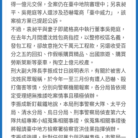
得一億元交保，全案仍在臺中地院審理中；另袁昶
平、吳菀庭等人還涉及恐嚇電商「臺中威力」，該
案檢方業已提起公訴。
不過，袁昶平與妻子即葳格高中執行董事吳菀庭，
在去年九月間遭沈姓包商指控，以整修校區名義，
發包工程，卻故意拖欠千萬元工程款，另還收受百
分之五的回扣、作假帳購買精品、出國旅遊、購買
勞斯萊斯等豪車，掏空上億元校產。
刑大副大隊長李振成廿日說明表示，有關於被害人
沈姓民眾報稱，於今年一至三月份有遭人恐嚇、毆
打傷害等情，分別向警察機關報案，各分局皆依規
定受理絕無推諉吃案情事且積極偵辦。
李振成斬釘截鐵地說，本局刑事警察大隊、太平分
局、清水分局、烏日分局、刑事警察局偵查第六大
隊共組專案小組蒐集相關事證，俟蒐集相關事證後
將報請臺中地方檢察署檢察官洪佳業指揮偵辦。
李振成強調，針對任何暴力與恐嚇事件，市警局一