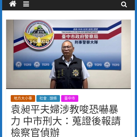
地方大小事
社會 . 頭條
臺中市
袁昶平夫婦涉教唆恐嚇暴
力 中市刑大：蒐證後報請
檢察官偵辦