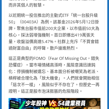
而非其個人的智慧。
以近期統一投信推出的主動式ETF「統一台股升級
50」（00403A）為例。該基金2026年5月12日掛
牌，聚焦台股市值前200大企業，以市值前50大為
核心，採汰弱增強機制。首日即爆出419萬張天
量，收盤溢價高達5.47%。社群上充斥「不買會錯
過財富自由」的呼聲，散戶搶進熱烈。
這正是典型的FOMO（Fear Of Missing Out，錯失
恐懼症）。當市場情緒高漲時，風險意識迅速鈍
化：停損機制被遺忘、基本面分析被嘲笑為老派、
槓桿被合理化為「放大機會」。人們就會開始相信
「這次不一樣」，風險似乎不存在了。但歷史一再
證明，這正是股市泡沫膨脹的危險階段。