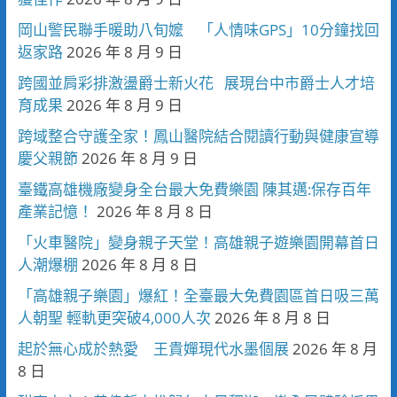
岡山警民聯手暖助八旬嬤 「人情味GPS」10分鐘找回
返家路
2026 年 8 月 9 日
跨國並肩彩排激盪爵士新火花 展現台中市爵士人才培
育成果
2026 年 8 月 9 日
跨域整合守護全家！鳳山醫院結合閱讀行動與健康宣導
慶父親節
2026 年 8 月 9 日
臺鐵高雄機廠變身全台最大免費樂園 陳其邁:保存百年
產業記憶！
2026 年 8 月 8 日
「火車醫院」變身親子天堂！高雄親子遊樂園開幕首日
人潮爆棚
2026 年 8 月 8 日
「高雄親子樂園」爆紅！全臺最大免費園區首日吸三萬
人朝聖 輕軌更突破4,000人次
2026 年 8 月 8 日
起於無心成於熱愛 王貴嬋現代水墨個展
2026 年 8 月
8 日