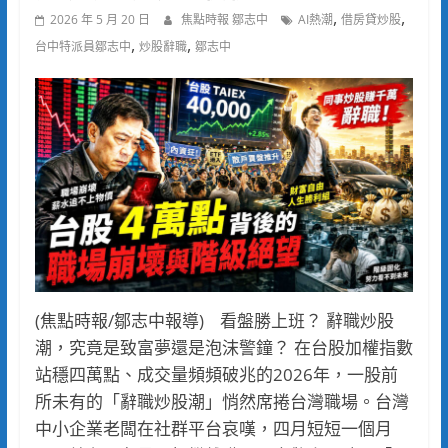
,
,
2026 年 5 月 20 日
焦點時報 鄒志中
AI熱潮
借房貸炒股
,
,
台中特派員鄒志中
炒股辭職
鄒志中
(焦點時報/鄒志中報導) 看盤勝上班？ 辭職炒股
潮，究竟是致富夢還是泡沫警鐘？ 在台股加權指數
站穩四萬點、成交量頻頻破兆的2026年，一股前
所未有的「辭職炒股潮」悄然席捲台灣職場。台灣
中小企業老闆在社群平台哀嘆，四月短短一個月