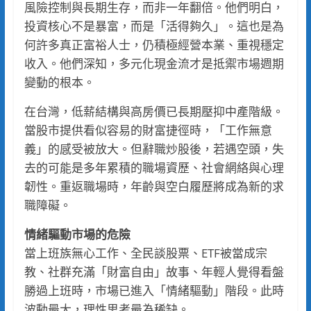
風險控制與長期生存，而非一年翻倍。他們明白，
投資核心不是暴富，而是「活得夠久」。這也是為
何許多真正富裕人士，仍積極經營本業、重視穩定
收入。他們深知，多元化現金流才是抵禦市場週期
變動的根本。
在台灣，低薪結構與高房價已長期壓抑中產階級。
當股市提供看似容易的財富捷徑時，「工作無意
義」的感受被放大。但辭職炒股後，若遇空頭，失
去的可能是多年累積的職場資歷、社會網絡與心理
韌性。重返職場時，年齡與空白履歷將成為新的求
職障礙。
情緒驅動市場的危險
當上班族無心工作、全民談股票、ETF被當成宗
教、社群充滿「財富自由」故事、年輕人覺得看盤
勝過上班時，市場已進入「情緒驅動」階段。此時
波動最大，理性思考最為稀缺。