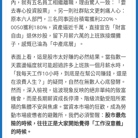
內，就有五名員工相繼離職，理由驚人一致：「要
去專心投資股票」。另一則社群貼文更刺痛人心：
原本六人部門，三名同事因台積電獲利220%、
0050獲利180%，資產逼近千萬，直接宣告「財富
自由」退休炒股，留下月薪六萬的上班族接爛攤
子，感慨已淪為「中產底層」。
表面上看，這是股市太好賺的必然結果。當指數一
天震盪幅度就可能超過許多上班族一個月薪水時，
「我每天工作10小時，到底是在幫公司賺錢，還是
在浪費人生？」的疑問，自然在無數人心底發酵。
然而，深入檢視，這波現象反映的絕非單純的致富
機會，而是長期薪資成長停滯、階級流動受阻所累
積的集體不安與焦慮。當資本市場的狂歡，成為勞
動市場疲憊者的避難所，我們必須警醒：
股市最危
險的時候，往往正是大家開始覺得「工作沒意義」
的時候。