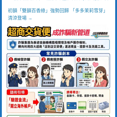
初韻「雙韻百香綠」強勢回歸 「多多茉莉雪芽」
清涼登場
→