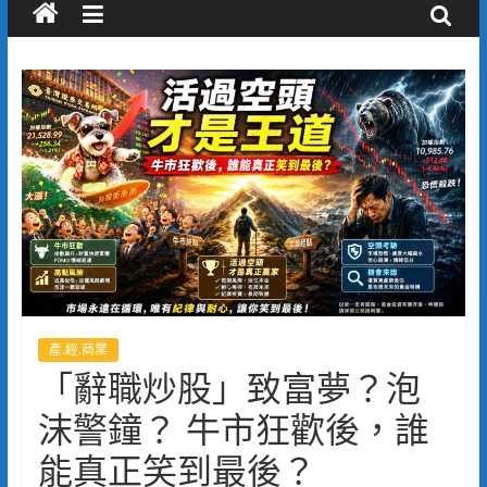
產.經.商業
「辭職炒股」致富夢？泡
沫警鐘？ 牛市狂歡後，誰
能真正笑到最後？