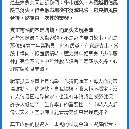
這些案例共同告訴我們：
牛市越久，人們越相信風
險已消失。但金融市場從不消滅風險，它只把風險
延後，然後再一次性的爆發。
真正可怕的不是賠錢，而是失去現金流
這些案例最令人動容的，不是那些暴賺故事，而是
那位54歲中年業務員。他有房貸、有家庭支出，當
股市轉向、帳面虧損時，壓力與年輕單身「少年股
神」完全不同。中年炒股人沒有固定薪水支撐，心
理防線極易崩潰。
職業投資本質上是高壓、孤獨的職業。每天面對市
場波動、情緒起伏、自我懷疑，收入極不穩定。沒
有人每月固定發薪水，也沒有年終獎金或勞健保。
許多人低估了「生存率」的重要性：牛市時人人都
像似天才，空頭時才能看清楚誰只是運氣好？
真正成熟的投資人，重視的是現金流、資產配置、