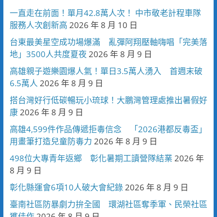
一直走在前面！單月42.8萬人次！ 中市敬老計程車隊
服務人次創新高
2026 年 8 月 10 日
台東最美星空成功場爆滿 亂彈阿翔壓軸嗨唱「完美落
地」3500人共度夏夜
2026 年 8 月 9 日
高雄親子遊樂園爆人氣！單日3.5萬人湧入 首週末破
6.5萬人
2026 年 8 月 9 日
搭台灣好行低碳暢玩小琉球！大鵬灣管理處推出暑假好
康
2026 年 8 月 9 日
高雄4,599件作品傳遞拒毒信念 「2026港都反毒盃」
用畫筆打造兒童防毒力
2026 年 8 月 9 日
498位大專青年返鄉 彰化暑期工讀營隊結業
2026 年
8 月 9 日
彰化縣運會6項10人破大會紀錄
2026 年 8 月 9 日
臺南社區防暴劇力拚全國 環湖社區奪季軍、民榮社區
獲佳作
2026 年 8 月 9 日