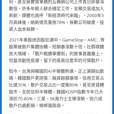
利、甚至無實質業務的互聯網公司上市首日即暴漲
數倍。許多年輕人辭去穩定工作，全職交易或加入
新創，媒體也高呼「新經濟時代來臨」。2000年3
月高峰後，納斯達克重挫78%，無數公司破產，投
資人血本無歸。
2021年美股迷因股狂潮中，GameStop、AMC…等
股票被散戶集體抬轎，短期暴漲數十倍。社群媒體
放大情緒，「散戶戰勝華爾街」的敘事甚囂塵上。
但當流動性退潮，留下的是高位套牢的可憐散戶。
如今，台灣與韓國的AI半導體熱潮，正上演類似劇
碼。韓國散戶更誇張：融資餘額暴增、信用交易占
比達35%、散戶交易占比一度衝80%，甚至房貸轉
股市、全民信仰半導體。韓國KOSPI指數今年已大
漲近70-80%，三星、SK海力士主導漲勢，但六成
散戶仍處虧損，槓桿風險高。