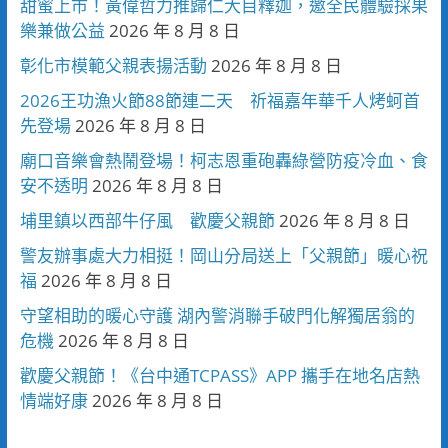
甜蜜上市！黃偉哲力推歸仁大目釋迦，邀全民體驗採果
樂兼做公益
2026 年 8 月 8 日
彰化市模範父親表揚活動
2026 年 8 月 8 日
2026王功漁火節88節連二天 祈福嘉年華千人烤蚵首
先登場
2026 年 8 月 8 日
廟口音樂會熱鬧登場！柯志恩重砲轟綠營防疫冷血、食
安不透明
2026 年 8 月 8 日
埔里鎮以西部牛仔風 歡慶父親節
2026 年 8 月 8 日
警友辦事處大力相挺！岡山分局送上「父親節」暖心祝
福
2026 年 8 月 8 日
守望相助的暖心守護 湖內警消聯手破門化解獨居翁的
危機
2026 年 8 月 8 日
歡慶父親節！《台中通TCPASS》APP 攜手在地名店熱
情端好康
2026 年 8 月 8 日