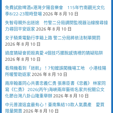
免費試飲啤酒x港灣夕陽音樂會 115年竹南觀光文化
季8/22-23限時登場
2026 年 8 月 10 日
失智母親外出迷途 竹警二分局調閱監視器沿線搜尋接
力尋回平安返家
2026 年 8 月 10 日
女子騎乘電動行李箱上路 警二分局將依法制單開罰
2026 年 8 月 10 日
過度猜疑會扼殺真愛 4個技巧擺脫感情裡的猜疑陷阱
2026 年 8 月 10 日
看飛機看到「迷航」！7旬嬤誤闖機場工地 小港桂陽
所暖警助返家
2026 年 8 月 10 日
兩岸翰墨同心共書忠義仁勇 張惠臣書《忠義》 林家同
寫《仁勇》 2026(丙午)海峽兩岸藝術名家共祝關公文
化節台灣八卦山隆重舉辦
2026 年 8 月 10 日
中元普渡這盒最有心！臺南集結10款人氣農產 愛買
限量開賣
2026 年 8 月 10 日