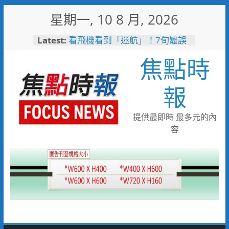
Skip
星期一, 10 8 月, 2026
to
content
Latest:
看飛機看到「迷航」！7旬嬤誤
闖機場工地 小港桂陽所暖警助
焦點時
返家
免費試飲啤酒x港灣夕陽音樂
會 115年竹南觀光文化季
報
8/22-23限時登場
失智母親外出迷途 竹警二分局
調閱監視器沿線搜尋接力尋回平
提供最即時 最多元的內
安返家
容
女子騎乘電動行李箱上路 警二
分局將依法制單開罰
過度猜疑會扼殺真愛 4個技巧擺
脫感情裡的猜疑陷阱